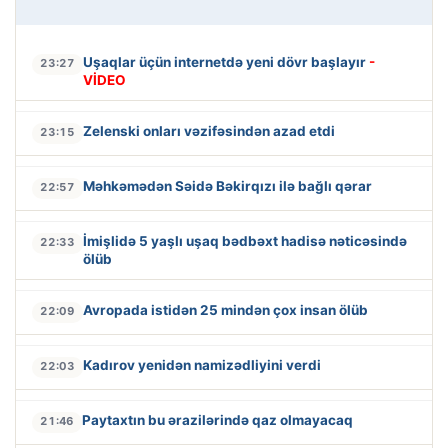
Uşaqlar üçün internetdə yeni dövr başlayır
-
23:27
VİDEO
Zelenski onları vəzifəsindən azad etdi
23:15
Məhkəmədən Səidə Bəkirqızı ilə bağlı qərar
22:57
İmişlidə 5 yaşlı uşaq bədbəxt hadisə nəticəsində
22:33
ölüb
Avropada istidən 25 mindən çox insan ölüb
22:09
Kadırov yenidən namizədliyini verdi
22:03
Paytaxtın bu ərazilərində qaz olmayacaq
21:46