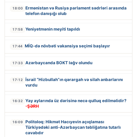
Ermənistan və Rusiya parlament sədrləri arasında
18:00
telefon danışığı olub
Yeniyetmənin meyiti tapıldı
17:58
MİQ-də növbəti vakansiya seçimi başlayır
17:44
Azərbaycanda BOKT ləğv olundu
17:33
İsrail “Hizbullah”ın qərargah və silah anbarlarını
17:12
vurdu
Yay aylarında üz dərisinə necə qulluq edilməlidir?
16:32
-ŞƏRH
Politoloq: Hikmət Hacıyevin açıqlaması
16:09
Türkiyədəki anti-Azərbaycan təbliğatına tutarlı
cavabdır