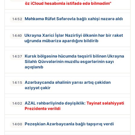
öz iCloud hesabımla istifadə edə bilmədim"
Məhkəmə Rüfət Səfərovla bağlı xahişi nəzərə aldı
14:52
Ukrayna Xarici İşlər Nazirliyi ölkənin hər bir raket
14:40
uğrunda mübarizə apardığını bildirib
Kursk bölgəsinə hücumda təqsirli bilinən Ukrayna
14:37
Silahlı Qüvvələrinin muzdlu əsgərlərinin sayı
açıqlanıb
Azərbaycanda əhalinin yarısı artıq çəkidən
14:15
əziyyət çəkir
AZAL rəhbərliyində dəyişiklik:
Təyinat səlahiyyəti
14:02
Prezidentə verildi
Pezeşkian Azərbaycanla bağlı tapşırıq verdi
14:00