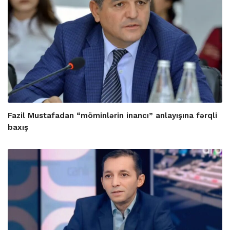
Fazil Mustafadan “möminlərin inancı” anlayışına fərqli
baxış