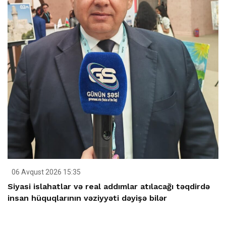
06 Avqust 2026 15:35
Siyasi islahatlar və real addımlar atılacağı təqdirdə
insan hüquqlarının vəziyyəti dəyişə bilər