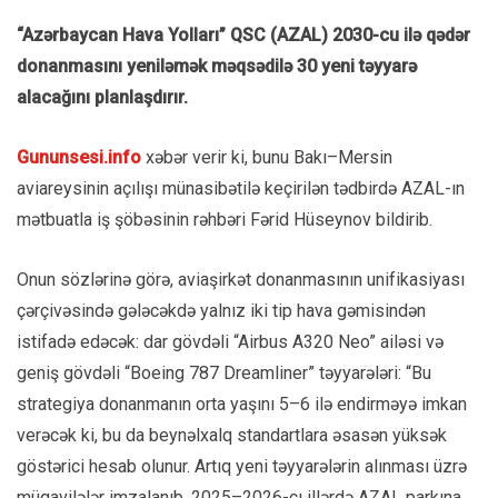
“Azərbaycan Hava Yolları” QSC (AZAL) 2030-cu ilə qədər
donanmasını yeniləmək məqsədilə 30 yeni təyyarə
alacağını planlaşdırır.
Gununsesi.info
xəbər verir ki, bunu Bakı–Mersin
aviareysinin açılışı münasibətilə keçirilən tədbirdə AZAL-ın
mətbuatla iş şöbəsinin rəhbəri Fərid Hüseynov bildirib.
Onun sözlərinə görə, aviaşirkət donanmasının unifikasiyası
çərçivəsində gələcəkdə yalnız iki tip hava gəmisindən
istifadə edəcək: dar gövdəli “Airbus A320 Neo” ailəsi və
geniş gövdəli “Boeing 787 Dreamliner” təyyarələri: “Bu
strategiya donanmanın orta yaşını 5–6 ilə endirməyə imkan
verəcək ki, bu da beynəlxalq standartlara əsasən yüksək
göstərici hesab olunur. Artıq yeni təyyarələrin alınması üzrə
müqavilələr imzalanıb. 2025–2026-cı illərdə AZAL parkına