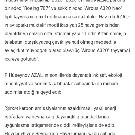
bir ədəd “Boeing 787” və səkkiz ədəd “Airbus A320 Neo”
tipli təyyarənin daxil edilməsi nəzərdə tutulur. Hazırda AZAL-
ın aviaparkı müxtəlif modifikasiyalı 25 hava gəmisindən
ibarətdir və onların orta istismar yaşı 11 ildir. Artan sərnişin
tələbatını qarşılayacaq çevikliyə nail olmaq məqsədilə
aviaşirkət müvəqqəti olaraq əlavə üç “Airbus A320” təyyarəsi
icarəyə götürüb”.
F. Hüseynov AZAL-ın son illərdə dayanıqlı inkişaf, ekoloji
məsuliyyət və sosial təşəbbüslər sahəsində də mühüm
addımlar atdığını qeyd edib.
“Şirkət karbon emissiyalarının azaldılması, yaşıl enerji
istifadəsi və beynəlxalq dayanıqlılıq standartlarına
uyğunlaşma istiqamətində ciddi irəliləyişlər əldə edib.
Heydər Əliyev Beynəlxalq Hava Limanı isə bu sahədə