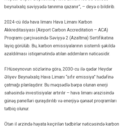
beynəlxalq səviyyədə tanınma qazanır”, – deyə o bildirib.
2024-cü ildə hava limanı Hava Limanı Karbon
Akkreditasiyası (Airport Carbon Accreditation – ACA)
Proqramı çərçivəsində Səviyyə 2 (Azaltma) Sertifikatına
layiq görülüb. Bu, karbon emissiyalarının sistemli şəkildə
azaldılması istiqamətində atılan addımların nəticəsidir.
F.Hüseynovun sözlərinə görə, 2030-cu ilə qədər Heydər
Əliyev Beynəlxalq Hava Limanı “sıfır emissiya” hədəfinə
çatmağı planlaşdırır. Bu məqsədlə bərpa olunan enerji
sahəsində investisiyalar artırılır – hava limanı ərazisində
günəş panelləri quraşdırılıb və enerjiyə qənaət proqramları
tətbiq olunur.
Ötən il ərzində həyata keçirilən tədbirlər nəticəsində karbon