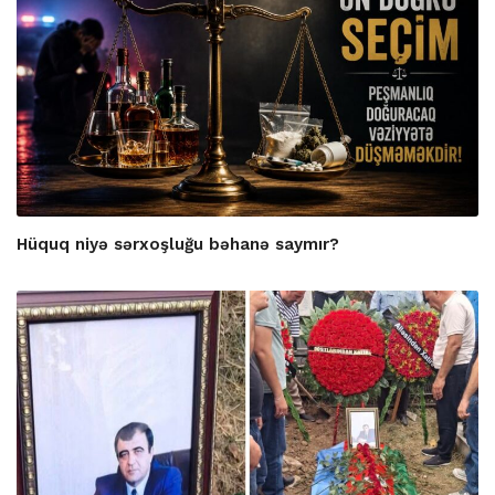
Hüquq niyə sərxoşluğu bəhanə saymır?