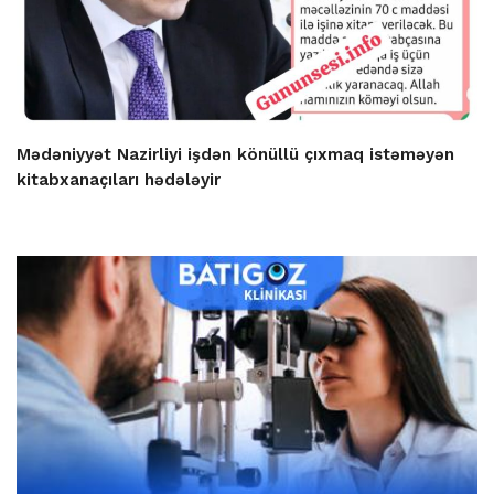
Mədəniyyət Nazirliyi işdən könüllü çıxmaq istəməyən
kitabxanaçıları hədələyir