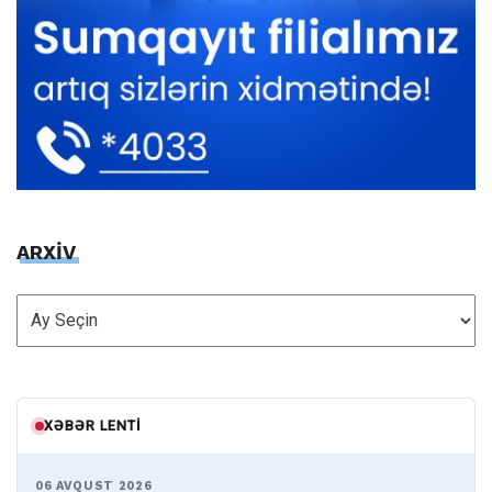
ARXİV
ARXİV
XƏBƏR LENTI
06 AVQUST 2026