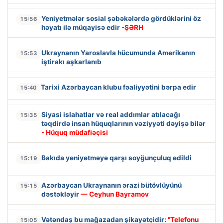
Yeniyetmələr sosial şəbəkələrdə gördüklərini öz
15:56
həyatı ilə müqayisə edir
-ŞƏRH
Ukraynanın Yaroslavla hücumunda Amerikanın
15:53
iştirakı aşkarlanıb
Tarixi Azərbaycan klubu fəaliyyətini bərpa edir
15:40
Siyasi islahatlar və real addımlar atılacağı
15:35
təqdirdə insan hüquqlarının vəziyyəti dəyişə bilər
- Hüquq müdafiəçisi
Bakıda yeniyetməyə qarşı soyğunçuluq edildi
15:19
Azərbaycan Ukraynanın ərazi bütövlüyünü
15:15
dəstəkləyir
— Ceyhun Bayramov
Vətəndaş bu mağazadan şikayətçidir:
"Telefonu
15:05