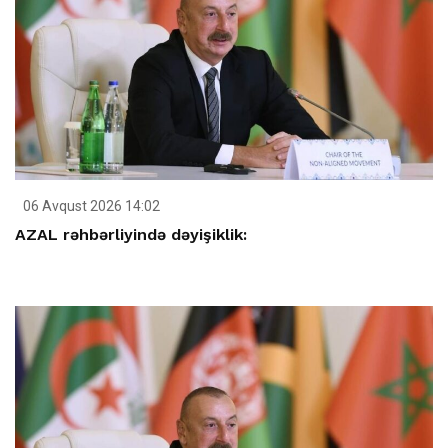
06 Avqust 2026 14:02
AZAL rəhbərliyində dəyişiklik: