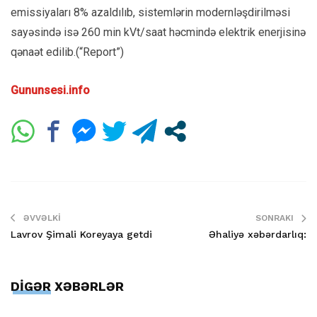
emissiyaları 8% azaldılıb, sistemlərin modernləşdirilməsi
sayəsində isə 260 min kVt/saat həcmində elektrik enerjisinə
qənaət edilib.(“Report”)
Gununsesi.info
ƏVVƏLKI
SONRAKI
Lavrov Şimali Koreyaya getdi
Əhaliyə xəbərdarlıq:
DİGƏR XƏBƏRLƏR