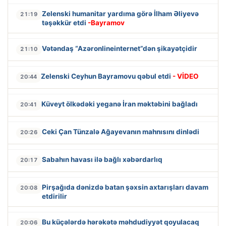
Zelenski humanitar yardıma görə İlham Əliyevə
21:19
təşəkkür etdi
-Bayramov
Vətəndaş “Azəronlineinternet”dən şikayətçidir
21:10
Zelenski Ceyhun Bayramovu qəbul etdi
- VİDEO
20:44
Küveyt ölkədəki yeganə İran məktəbini bağladı
20:41
Ceki Çan Tünzalə Ağayevanın mahnısını dinlədi
20:26
Sabahın havası ilə bağlı xəbərdarlıq
20:17
Pirşağıda dənizdə batan şəxsin axtarışları davam
20:08
etdirilir
Bu küçələrdə hərəkətə məhdudiyyət qoyulacaq
20:06