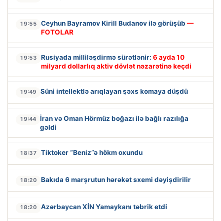
Ceyhun Bayramov Kirill Budanov ilə görüşüb
—
19:55
FOTOLAR
Rusiyada milliləşdirmə sürətlənir:
6 ayda 10
19:53
milyard dollarlıq aktiv dövlət nəzarətinə keçdi
Süni intellektlə arıqlayan şəxs komaya düşdü
19:49
İran və Oman Hörmüz boğazı ilə bağlı razılığa
19:44
gəldi
Tiktoker “Beniz”ə hökm oxundu
18:37
Bakıda 6 marşrutun hərəkət sxemi dəyişdirilir
18:20
Azərbaycan XİN Yamaykanı təbrik etdi
18:20