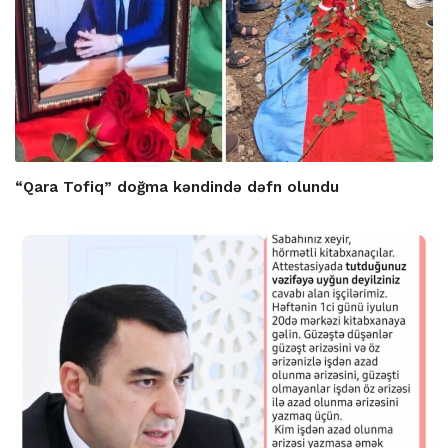
“Qara Tofiq” doğma kəndində dəfn olundu