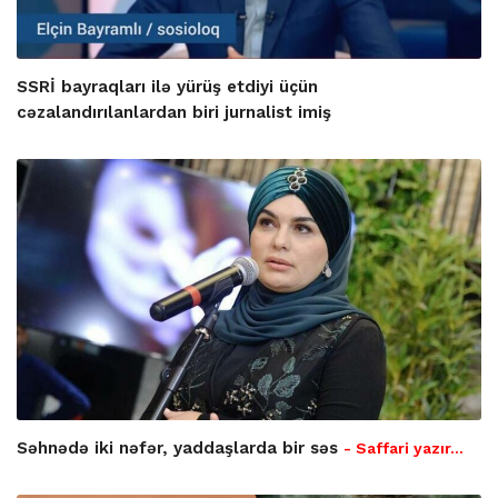
SSRİ bayraqları ilə yürüş etdiyi üçün
cəzalandırılanlardan biri jurnalist imiş
Səhnədə iki nəfər, yaddaşlarda bir səs
- Saffari yazır…