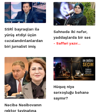
SSRİ bayraqları ilə
Səhnədə iki nəfər,
yürüş etdiyi üçün
yaddaşlarda bir səs
cəzalandırılanlardan
- Saffari yazır…
biri jurnalist imiş
Hüquq niyə
sərxoşluğu bəhanə
saymır?
Nəcibə Nəsibovanın
rektor təyinatına