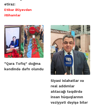
etiraz:
Etibar Əliyevdən
ittihamlar
“Qara Tofiq” doğma
kəndində dəfn olundu
Siyasi islahatlar və
real addımlar
atılacağı təqdirdə
insan hüquqlarının
vəziyyəti dəyişə bilər