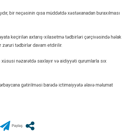
xşıdır, bir neçəsinin qısa müddətdə xəstəxanadan buraxılması
yata keçirilən axtarış-xilasetmə tədbirləri çərçivəsində həlak
zəruri tədbirlər davam etdirilir.
ni xüsusi nəzarətdə saxlayır və aidiyyəti qurumlarla sıx
Azərbaycana gətirilməsi barədə ictimaiyyətə əlavə məlumat