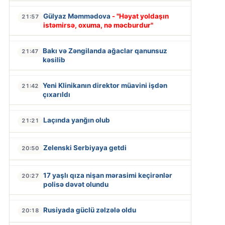
Gülyaz Məmmədova
- "Həyat yoldaşın
21:57
istəmirsə, oxuma, nə məcburdur"
Bakı və Zəngilanda ağaclar qanunsuz
21:47
kəsilib
Yeni Klinikanın direktor müavini işdən
21:42
çıxarıldı
Laçında yanğın olub
21:21
Zelenski Serbiyaya getdi
20:50
17 yaşlı qıza nişan mərasimi keçirənlər
20:27
polisə dəvət olundu
Rusiyada güclü zəlzələ oldu
20:18