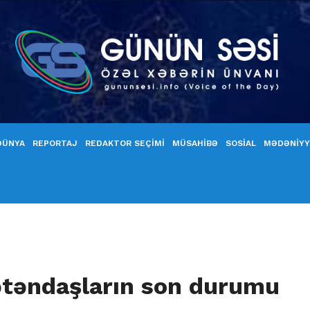
DÜNYA
REPORTAJ
REDAKTOR SEÇİMİ
MÜSAHİBƏ
SOSİAL
MƏDƏNİY
ətəndaşların son durumu