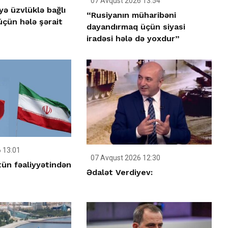
07 Avqust 2026 13:54
yə üzvlüklə bağlı
“Rusiyanın müharibəni
çün hələ şərait
dayandırmaq üçün siyasi
iradəsi hələ də yoxdur”
 13:01
07 Avqust 2026 12:30
tün fəaliyyətindən
Ədalət Verdiyev: