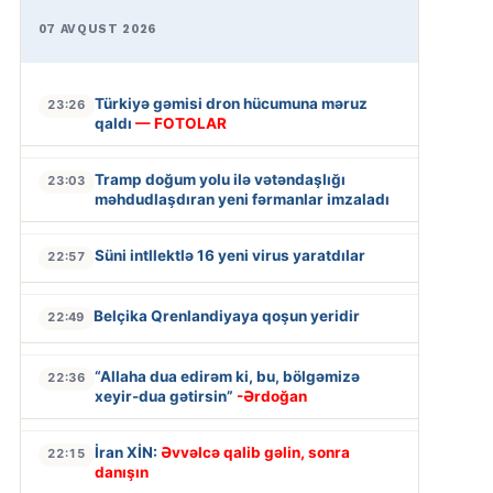
07 AVQUST 2026
Türkiyə gəmisi dron hücumuna məruz
23:26
qaldı
— FOTOLAR
Tramp doğum yolu ilə vətəndaşlığı
23:03
məhdudlaşdıran yeni fərmanlar imzaladı
Süni intllektlə 16 yeni virus yaratdılar
22:57
Belçika Qrenlandiyaya qoşun yeridir
22:49
“Allaha dua edirəm ki, bu, bölgəmizə
22:36
xeyir-dua gətirsin”
-Ərdoğan
İran XİN:
Əvvəlcə qalib gəlin, sonra
22:15
danışın