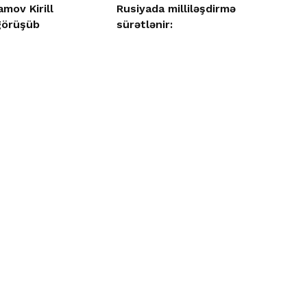
mov Kirill
Rusiyada milliləşdirmə
görüşüb
sürətlənir: