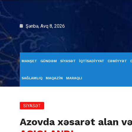
Şənbə, Avq 8, 2026
MANŞET
GÜNDƏM
SİYASƏT
İQTİSADİYYAT
CƏMİYYƏT
SAĞLAMLIQ
MAQAZİN
MARAQLI
SİYASƏT
Azovda xəsarət alan v