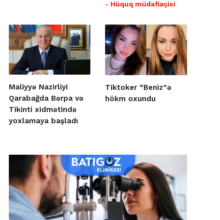
- Hüquq müdafiəçisi
Maliyyə Nazirliyi
Tiktoker “Beniz”ə
Qarabağda Bərpa və
hökm oxundu
Tikinti xidmətində
yoxlamaya başladı