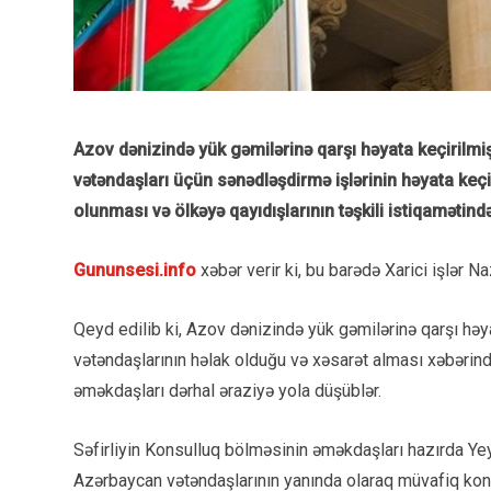
Azov dənizində yük gəmilərinə qarşı həyata keçirilm
vətəndaşları üçün sənədləşdirmə işlərinin həyata keçi
olunması və ölkəyə qayıdışlarının təşkili istiqamətində
Gununsesi.info
xəbər verir ki, bu barədə Xarici işlər Na
Qeyd edilib ki, Azov dənizində yük gəmilərinə qarşı hə
vətəndaşlarının həlak olduğu və xəsarət alması xəbərind
əməkdaşları dərhal əraziyə yola düşüblər.
Səfirliyin Konsulluq bölməsinin əməkdaşları hazırda Yey
Azərbaycan vətəndaşlarının yanında olaraq müvafiq kons