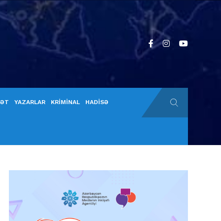
YƏT
YAZARLAR
KRİMİNAL
HADİSƏ