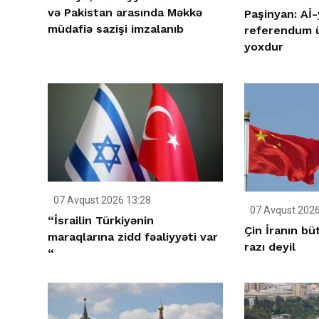
və Pakistan arasında Məkkə
Paşinyan: Aİ-
müdafiə sazişi imzalanıb
referendum ü
yoxdur
07 Avqust 2026 13:28
07 Avqust 2026
“İsrailin Türkiyənin
Çin İranın bü
maraqlarına zidd fəaliyyəti var
razı deyil
“