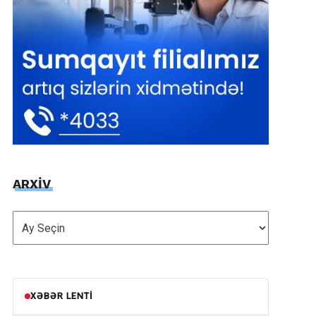
ARXİV
ARXİV
XƏBƏR LENTI