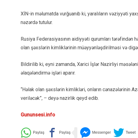
XİN-in məlumatda vurğuanıb ki, yaralıların vəziyyəti ya
nəzərdə tutulur.
Rusiya Federasiyasının aidiyyəti qurumları tərəfindən hə
olan şəxslərin kimliklərinin müəyyənləşdirilməsi və digər 
Bildirilib ki, eyni zamanda, Xarici İşlər Nazirliyi məsələ
əlaqələndirmə işləri aparır.
“Həlak olan şəxslərin kimlikləri, onların cənazələrinin 
veriləcək”, – deyə nazirlik qeyd edib.
Gununsesi.info