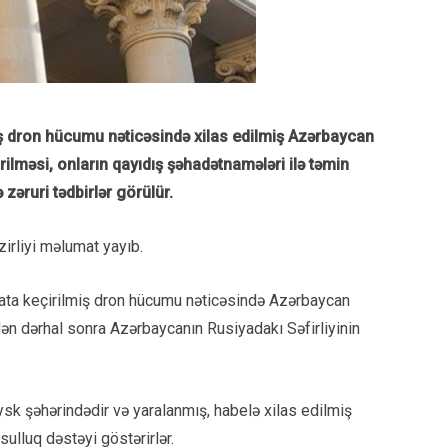
iş dron hücumu nəticəsində xilas edilmiş Azərbaycan
rilməsi, onların qayıdış şəhadətnamələri ilə təmin
 zəruri tədbirlər görülür.
zirliyi məlumat yayıb.
yata keçirilmiş dron hücumu nəticəsində Azərbaycan
ən dərhal sonra Azərbaycanın Rusiyadakı Səfirliyinin
sk şəhərindədir və yaralanmış, habelə xilas edilmiş
ulluq dəstəyi göstərirlər.