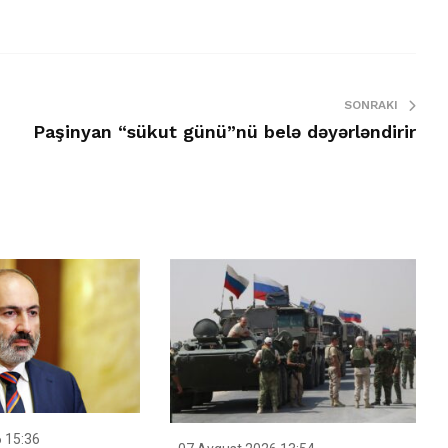
SONRAKI
Paşinyan “sükut günü”nü belə dəyərləndirir
 15:36