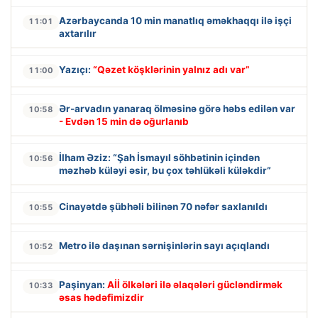
Azərbaycanda 10 min manatlıq əməkhaqqı ilə işçi
11:01
axtarılır
Yazıçı:
“Qəzet köşklərinin yalnız adı var”
11:00
Ər-arvadın yanaraq ölməsinə görə həbs edilən var
10:58
- Evdən 15 min də oğurlanıb
İlham Əziz: “Şah İsmayıl söhbətinin içindən
10:56
məzhəb küləyi əsir, bu çox təhlükəli küləkdir”
Cinayətdə şübhəli bilinən 70 nəfər saxlanıldı
10:55
Metro ilə daşınan sərnişinlərin sayı açıqlandı
10:52
Paşinyan:
Aİİ ölkələri ilə əlaqələri gücləndirmək
10:33
əsas hədəfimizdir