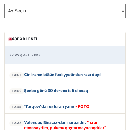
ARXİV
XƏBƏR LENTI
07 AVQUST 2026
Çin İranın bütün fəaliyyətindən razı deyil
13:01
Şənbə günü 39 dərəcə isti olacaq
12:56
“Torqovı”da restoran yanır
- FOTO
12:44
Vətəndaş Bina.az-dan narazıdır:
"İsrar
12:38
etməsəydim, pulumu qaytarmayacaqdılar"