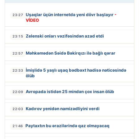
Uşaqlar üçün internetdə yeni dövr başlayır
-
23:27
VİDEO
Zelenski onları vəzifəsindən azad etdi
23:15
Məhkəmədən Səidə Bəkirqızı ilə bağlı qərar
22:57
İmişlidə 5 yaşlı uşaq bədbəxt hadisə nəticəsində
22:33
ölüb
Avropada istidən 25 mindən çox insan ölüb
22:09
Kadırov yenidən namizədliyini verdi
22:03
Paytaxtın bu ərazilərində qaz olmayacaq
21:46