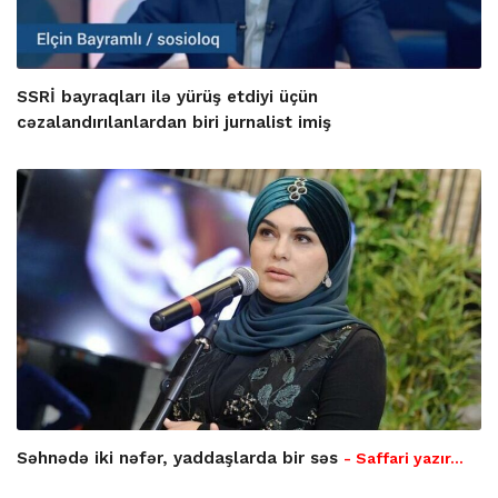
SSRİ bayraqları ilə yürüş etdiyi üçün
cəzalandırılanlardan biri jurnalist imiş
Səhnədə iki nəfər, yaddaşlarda bir səs
- Saffari yazır…