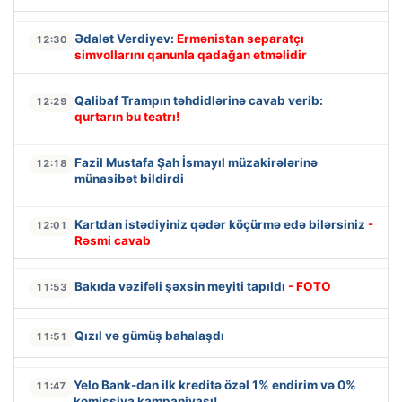
Ədalət Verdiyev:
Ermənistan separatçı
12:30
simvollarını qanunla qadağan etməlidir
Qalibaf Trampın təhdidlərinə cavab verib:
12:29
qurtarın bu teatrı!
Fazil Mustafa Şah İsmayıl müzakirələrinə
12:18
münasibət bildirdi
Kartdan istədiyiniz qədər köçürmə edə bilərsiniz
-
12:01
Rəsmi cavab
Bakıda vəzifəli şəxsin meyiti tapıldı
- FOTO
11:53
Qızıl və gümüş bahalaşdı
11:51
Yelo Bank-dan ilk kreditə özəl 1% endirim və 0%
11:47
komissiya kampaniyası!