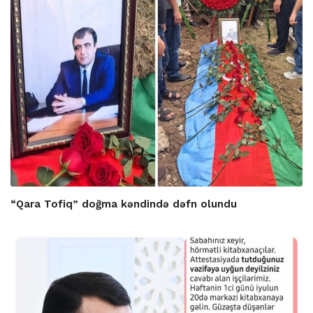
“Qara Tofiq” doğma kəndində dəfn olundu