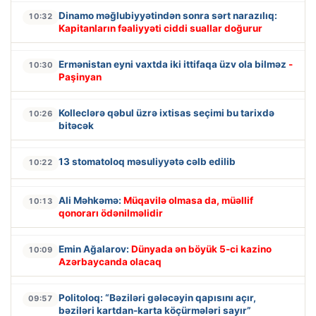
Dinamo məğlubiyyətindən sonra sərt narazılıq:
10:32
Kapitanların fəaliyyəti ciddi suallar doğurur
Ermənistan eyni vaxtda iki ittifaqa üzv ola bilməz
-
10:30
Paşinyan
Kolleclərə qəbul üzrə ixtisas seçimi bu tarixdə
10:26
bitəcək
13 stomatoloq məsuliyyətə cəlb edilib
10:22
Ali Məhkəmə:
Müqavilə olmasa da, müəllif
10:13
qonorarı ödənilməlidir
Emin Ağalarov:
Dünyada ən böyük 5-ci kazino
10:09
Azərbaycanda olacaq
Politoloq: “Bəziləri gələcəyin qapısını açır,
09:57
bəziləri kartdan-karta köçürmələri sayır”