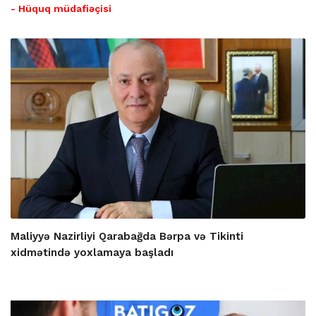
- Hüquq müdafiəçisi
Maliyyə Nazirliyi Qarabağda Bərpa və Tikinti
xidmətində yoxlamaya başladı