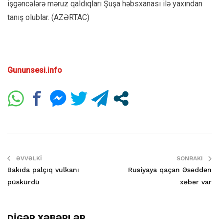
işgəncələrə məruz qaldıqları Şuşa həbsxanası ilə yaxından
tanış olublar. (AZƏRTAC)
Gununsesi.info
ƏVVƏLKI
SONRAKI
Bakıda palçıq vulkanı
Rusiyaya qaçan Əsəddən
püskürdü
xəbər var
DİGƏR XƏBƏRLƏR