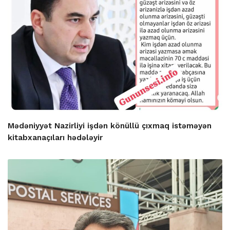
Mədəniyyət Nazirliyi işdən könüllü çıxmaq istəməyən
kitabxanaçıları hədələyir