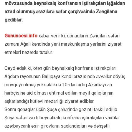
mövzusunda beynəlxalq konfransın iştirakçıları işğaldan
azad olunmuş ərazilərə səfər çərçivəsində Zəngilana
gediblər.
Gununsesi.info
xəbər verir ki, qonaqların Zəngilan səfəri
zamanı Ağalı kəndində yeni məskunlaşma yerlərini ziyarət
etmələri nəzərdə tutulur.
Qeyd edək ki, ötən gün beynəlxalq konfrans iştirakçıları
Ağdərə rayonunun Ballıqaya kəndi ərazisində əvvəllər döyüş
mövqeyi olmuş yüksəklikdə 10-dan artıq Azərbaycan
hərbçisinə aid olması ehtimal edilən meyit qalıqlarının
aşkarlandığı kütləvi məzarlığı ziyarət ediblər.
Sonra qonaqlar üçün Şuşa şəhərində gəzinti təşkil edilib.
Şuşa səfəri vaxtı beynəlxalq konfrans iştirakçıları vaxtilə
azərbaycanlı əsir-girovların saxlandıqları və dəhşətli