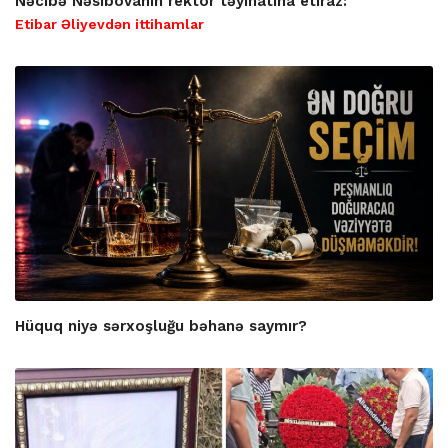
Nəcibə Nəsibovanın rektor təyinatına etiraz:
Etibar Əliyevdən ittihamlar
Hüquq niyə sərxoşluğu bəhanə saymır?