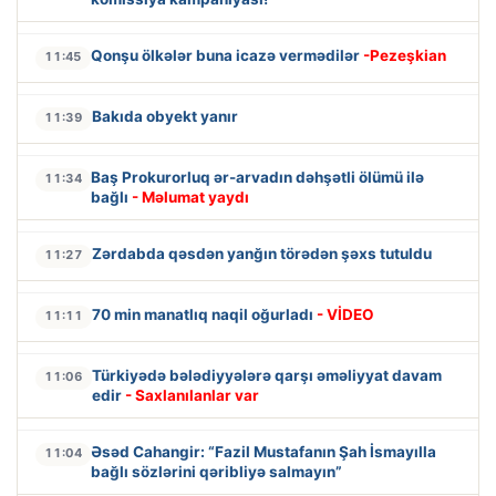
Qonşu ölkələr buna icazə vermədilər
-Pezeşkian
11:45
Bakıda obyekt yanır
11:39
Baş Prokurorluq ər-arvadın dəhşətli ölümü ilə
11:34
bağlı
- Məlumat yaydı
Zərdabda qəsdən yanğın törədən şəxs tutuldu
11:27
70 min manatlıq naqil oğurladı
- VİDEO
11:11
Türkiyədə bələdiyyələrə qarşı əməliyyat davam
11:06
edir
- Saxlanılanlar var
Əsəd Cahangir: “Fazil Mustafanın Şah İsmayılla
11:04
bağlı sözlərini qəribliyə salmayın”