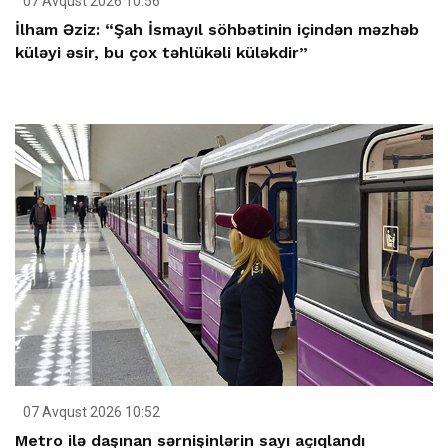
07 Avqust 2026 10:56
İlham Əziz: “Şah İsmayıl söhbətinin içindən məzhəb
küləyi əsir, bu çox təhlükəli küləkdir”
07 Avqust 2026 10:52
Metro ilə daşınan sərnişinlərin sayı açıqlandı