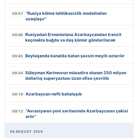
“Rusiya köhnə təhlükəsizlik modelindən
09:57
uzaqlaşır”
Rusiyadan Ermənistana Azərbaycandan tranzit
09:46
keçməklə buğda və daş kömür göndəriləcək
Beyləqanda kanalda batan şəxsin meyiti axtarılır
09:43
Süleyman Kərimovun müsadirə olunan 250 milyon
09:34
dollarlıq superyaxtası üzən ofisə çevrilib
Azərbaycan nefti bahalaşıb
09:19
“Avrasiyanın yeni xəritəsində Azərbaycanın çəkisi
09:12
artır”
06 AVQUST 2026