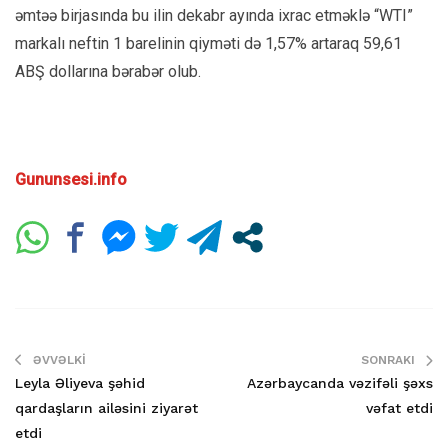
əmtəə birjasında bu ilin dekabr ayında ixrac etməklə “WTI”
markalı neftin 1 barelinin qiyməti də 1,57% artaraq 59,61
ABŞ dollarına bərabər olub.
Gununsesi.info
ƏVVƏLKI
SONRAKI
Leyla Əliyeva şəhid
Azərbaycanda vəzifəli şəxs
qardaşların ailəsini ziyarət
vəfat etdi
etdi