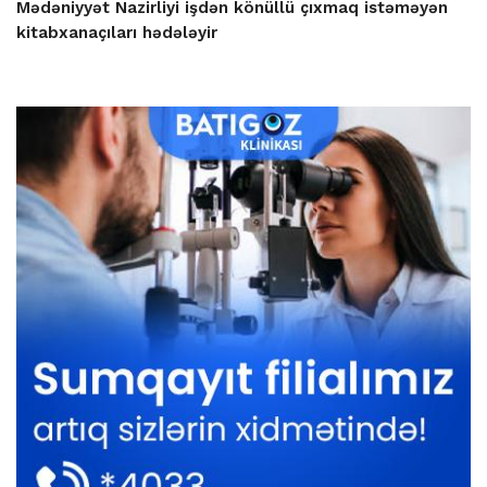
Mədəniyyət Nazirliyi işdən könüllü çıxmaq istəməyən
kitabxanaçıları hədələyir