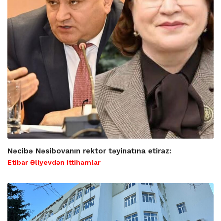
Nəcibə Nəsibovanın rektor təyinatına etiraz:
Etibar Əliyevdən ittihamlar