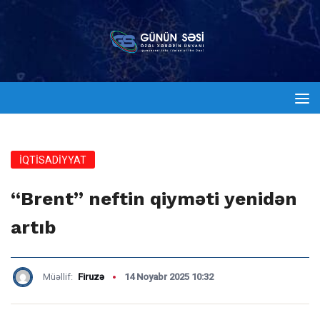
İQTİSADİYYAT
“Brent” neftin qiyməti yenidən
artıb
Müəllif:
Firuzə
14 Noyabr 2025 10:32