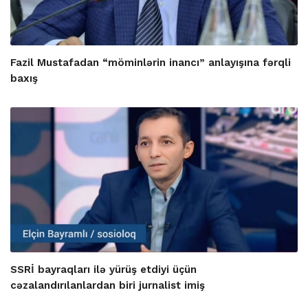
Fazil Mustafadan “möminlərin inancı” anlayışına fərqli
baxış
SSRİ bayraqları ilə yürüş etdiyi üçün
cəzalandırılanlardan biri jurnalist imiş