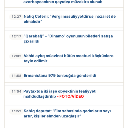
azərbaycanlının qayıdışı müzakirə olunub
Natiq Cəfərli: “Vergi məsuliyyətdirsə, nəzarət də
12:27
olmalıdır”
“Qarabağ” – “Dinamo” oyununun biletləri satışa
12:17
çıxarıldı
Vahid aylıq müavinət bütün məcburi köçkünlərə
12:02
təyin edilmir
Ermənistana 979 ton buğda göndərildi
11:58
Paytaxtda iki iaşə obyektinin fəaliyyəti
11:54
məhdudlaşdırılıb
- FOTO/VİDEO
Sabiq deputat: “Elm sahəsində qadınların sayı
11:52
artır, kişilər elmdən uzaqlaşır”