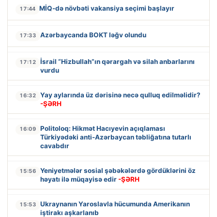
MİQ-də növbəti vakansiya seçimi başlayır
17:44
Azərbaycanda BOKT ləğv olundu
17:33
İsrail “Hizbullah”ın qərargah və silah anbarlarını
17:12
vurdu
Yay aylarında üz dərisinə necə qulluq edilməlidir?
16:32
-ŞƏRH
Politoloq: Hikmət Hacıyevin açıqlaması
16:09
Türkiyədəki anti-Azərbaycan təbliğatına tutarlı
cavabdır
Yeniyetmələr sosial şəbəkələrdə gördüklərini öz
15:56
həyatı ilə müqayisə edir
-ŞƏRH
Ukraynanın Yaroslavla hücumunda Amerikanın
15:53
iştirakı aşkarlanıb