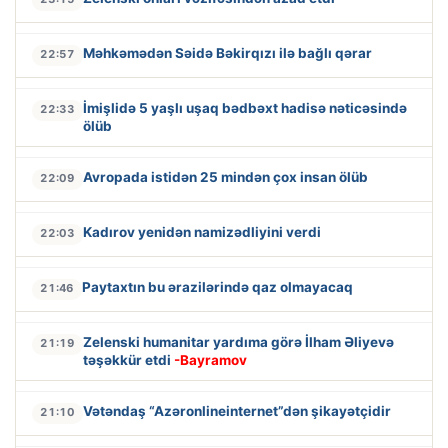
Məhkəmədən Səidə Bəkirqızı ilə bağlı qərar
22:57
İmişlidə 5 yaşlı uşaq bədbəxt hadisə nəticəsində
22:33
ölüb
Avropada istidən 25 mindən çox insan ölüb
22:09
Kadırov yenidən namizədliyini verdi
22:03
Paytaxtın bu ərazilərində qaz olmayacaq
21:46
Zelenski humanitar yardıma görə İlham Əliyevə
21:19
təşəkkür etdi
-Bayramov
Vətəndaş “Azəronlineinternet”dən şikayətçidir
21:10