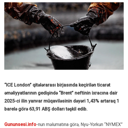
“ICE London” qitələrarası birjasında keçirilən ticarət
əməliyyatlarının gedişində “Brent” neftinin ixracına dair
2025-ci ilin yanvar müqaviləsinin dəyəri 1,43% artaraq 1
barelə görə 63,91 ABŞ dolları təşkil edib.
Gununsesi.info
-nun məlumatına görə, Nyu-Yorkun “NYMEX”