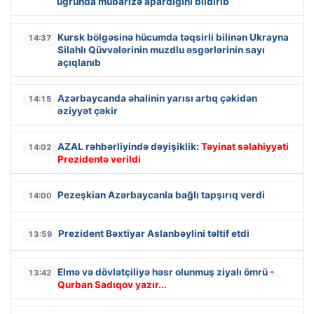
uğrunda mübarizə apardığını bildirib
Kursk bölgəsinə hücumda təqsirli bilinən Ukrayna
14:37
Silahlı Qüvvələrinin muzdlu əsgərlərinin sayı
açıqlanıb
Azərbaycanda əhalinin yarısı artıq çəkidən
14:15
əziyyət çəkir
AZAL rəhbərliyində dəyişiklik:
Təyinat səlahiyyəti
14:02
Prezidentə verildi
Pezeşkian Azərbaycanla bağlı tapşırıq verdi
14:00
Prezident Bəxtiyar Aslanbəylini təltif etdi
13:59
Elmə və dövlətçiliyə həsr olunmuş ziyalı ömrü
-
13:42
Qurban Sadıqov yazır...