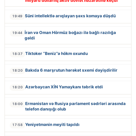
milyard dollarlıq aktiv dövlət nəzarətinə keçdi
Süni intellektlə arıqlayan şəxs komaya düşdü
19:49
İran və Oman Hörmüz boğazı ilə bağlı razılığa
19:44
gəldi
Tiktoker “Beniz”ə hökm oxundu
18:37
Bakıda 6 marşrutun hərəkət sxemi dəyişdirilir
18:20
Azərbaycan XİN Yamaykanı təbrik etdi
18:20
Ermənistan və Rusiya parlament sədrləri arasında
18:00
telefon danışığı olub
Yeniyetmənin meyiti tapıldı
17:58