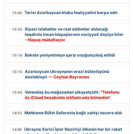
Tarixi Azərbaycan klubu fəaliyyətini bərpa edir
15:40
Siyasi islahatlar və real addımlar atılacağı
15:35
təqdirdə insan hüquqlarının vəziyyəti dəyişə bilər
- Hüquq müdafiəçisi
Bakıda yeniyetməyə qarşı soyğunçuluq edildi
15:19
Azərbaycan Ukraynanın ərazi bütövlüyünü
15:15
dəstəkləyir
— Ceyhun Bayramov
Vətəndaş bu mağazadan şikayətçidir:
"Telefonu
15:05
öz iCloud hesabımla istifadə edə bilmədim"
Məhkəmə Rüfət Səfərovla bağlı xahişi nəzərə aldı
14:52
Ukrayna Xarici İşlər Nazirliyi ölkənin hər bir raket
14:40