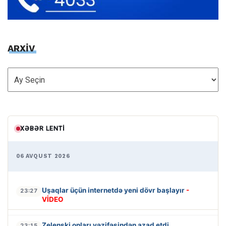
ARXİV
ARXİV
XƏBƏR LENTI
06 AVQUST 2026
Uşaqlar üçün internetdə yeni dövr başlayır
-
23:27
VİDEO
Zelenski onları vəzifəsindən azad etdi
23:15