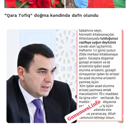
“Qara Tofiq” doğma kəndində dəfn olundu