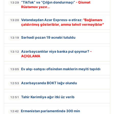
“TikTok” və “Çılğın dondurmaçı”
- Qismət
13:29
Rüstəmov yazır…
Vətəndaşdan Azər Express-ə etiraz:
"Bağlamanı
13:20
çatdırılmış göstəriblər, amma təhvil verməyiblər"
Sərhədi pozan 19 əcnəbi tutuldu
13:19
Azərbaycanlılar niyə banka pul qoymur?
-
13:12
AÇIQLAMA
Ev alqı-satqısı ofisindən maklerin meyiti tapıldı
13:05
Azərbaycanda BOKT ləğv olundu
12:53
Tahir Kərimliyə ağır itki üz verib
12:51
Ermənistan parlamentində 300 min
12:42