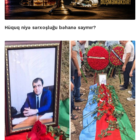
Hüquq niyə sərxoşluğu bəhanə saymır?