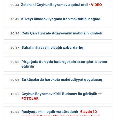
Zelenski Ceyhun Bayramovu qəbul etdi
- VİDEO
20:44
Küveyt ölkədəki yeganə İran məktəbini bağladı
20:41
Ceki Çan Tünzalə Ağayevanın mahnısını dinlədi
20:26
Sabahın havası ilə bağlı xəbərdarlıq
20:17
Pirşağıda dənizdə batan şəxsin axtarışları davam
20:08
etdirilir
Bu küçələrdə hərəkətə məhdudiyyət qoyulacaq
20:06
Ceyhun Bayramov Kirill Budanov ilə görüşüb
—
19:55
FOTOLAR
Rusiyada milliləşdirmə sürətlənir:
6 ayda 10
19:53