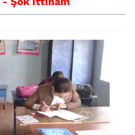
”
- Şok ittiham