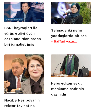
SSRİ bayraqları ilə
Səhnədə iki nəfər,
yürüş etdiyi üçün
yaddaşlarda bir səs
cəzalandırılanlardan
- Saffari yazır…
biri jurnalist imiş
Həbs edilən vəkil
məhkəmə sədrinin
qayınıdır
Nəcibə Nəsibovanın
rektor təyinatına