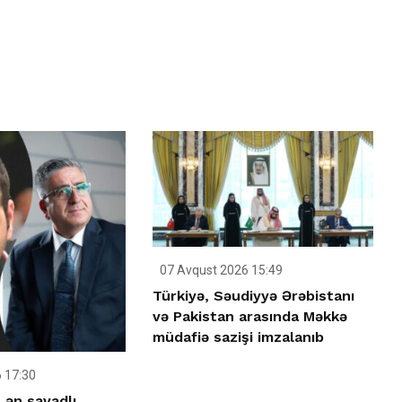
07 Avqust 2026 15:49
Türkiyə, Səudiyyə Ərəbistanı
və Pakistan arasında Məkkə
müdafiə sazişi imzalanıb
 17:30
 ən savadlı