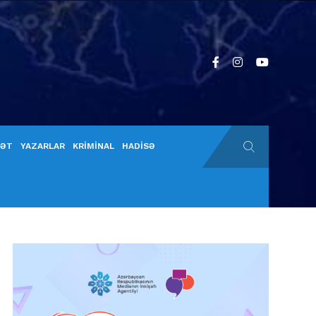
YƏT
YAZARLAR
KRİMİNAL
HADİSƏ