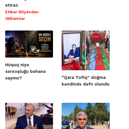
etiraz:
Etibar Əliyevdən
ittihamlar
Hüquq niyə
sərxoşluğu bəhanə
“Qara Tofiq” doğma
saymır?
kəndində dəfn olundu