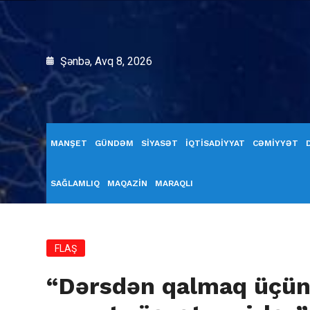
Şənbə, Avq 8, 2026
MANŞET
GÜNDƏM
SİYASƏT
İQTİSADİYYAT
CƏMİYYƏT
SAĞLAMLIQ
MAQAZİN
MARAQLI
FLAŞ
“Dərsdən qalmaq üçün 