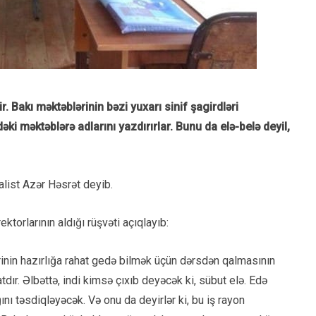
. Bakı məktəblərinin bəzi yuxarı sinif şagirdləri
i məktəblərə adlarını yazdırırlar. Bunu da elə-belə deyil,
alist Azər Həsrət deyib.
torlarının aldığı rüşvəti açıqlayıb:
ərinin hazırlığa rahat gedə bilmək üçün dərsdən qalmasının
tdır. Əlbəttə, indi kimsə çıxıb deyəcək ki, sübut elə. Edə
nı təsdiqləyəcək. Və onu da deyirlər ki, bu iş rayon