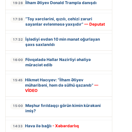
İlham Əliyev Donald Trampla danışdı
19:28
“Toy xərclərini, qızılı, cehizi zəruri
17:38
sayanlar evlənməsə yaxşıdır”
— Deputat
İşlədiyi evdən 10 min manat oğurlayan
17:32
şəxs saxlanıldı
Fövqəladə Hallar Nazirliyi əhaliyə
16:00
müraciət edib
Hikmət Hacıyev: “İlham Əliyev
15:45
müharibəni, həm də sülhü qazanıb”
—
VİDEO
Məşhur fırıldaqçı görün kimin kürəkəni
15:00
imiş?
Hava ilə bağlı
- Xəbərdarlıq
14:33