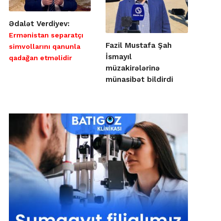
Ədalət Verdiyev:
Ermənistan separatçı
Fazil Mustafa Şah
simvollarını qanunla
İsmayıl
qadağan etməlidir
müzakirələrinə
münasibət bildirdi