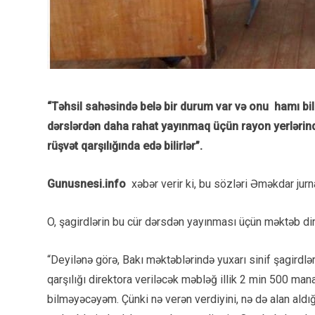
“Təhsil sahəsində belə bir durum var və onu hamı bilir
dərslərdən daha rahat yayınmaq üçün rayon yerlərindək
rüşvət qarşılığında edə bilirlər”.
Gunusnesi.info
xəbər verir ki, bu sözləri Əməkdar jurn
O, şagirdlərin bu cür dərsdən yayınması üçün məktəb direk
“Deyilənə görə, Bakı məktəblərində yuxarı sinif şagirdl
qarşılığı direktora veriləcək məbləğ illik 2 min 500 mana
bilməyəcəyəm. Çünki nə verən verdiyini, nə də alan aldığı