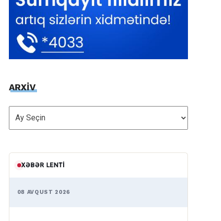
ARXİV
ARXİV
XƏBƏR LENTI
08 AVQUST 2026