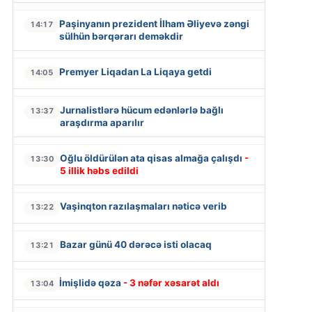
Paşinyanın prezident İlham Əliyevə zəngi
14:17
sülhün bərqərarı deməkdir
Premyer Liqadan La Liqaya getdi
14:05
Jurnalistlərə hücum edənlərlə bağlı
13:37
araşdırma aparılır
Oğlu öldürülən ata qisas almağa çalışdı
-
13:30
5 illik həbs edildi
Vaşinqton razılaşmaları nəticə verib
13:22
Bazar günü 40 dərəcə isti olacaq
13:21
İmişlidə qəza
- 3 nəfər xəsarət aldı
13:04