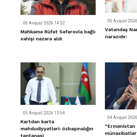
05 Avqust 2026
06 Avqust 2026 14:52
Vətəndaş Nar
Məhkəmə Rüfət Səfərovla bağlı
narazıdır:
xahişi nəzərə aldı
05 Avqust 2026 13:54
04 Avqust 2026
Kartdan karta
“Ermənistan 
məhdudiyyətləri: özbaşınalığın
münasibətlə
təntənəsi