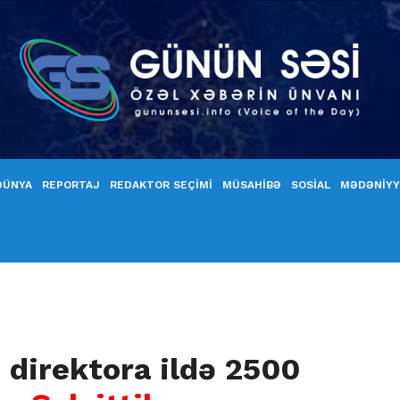
DÜNYA
REPORTAJ
REDAKTOR SEÇİMİ
MÜSAHİBƏ
SOSİAL
MƏDƏNİY
direktora ildə 2500