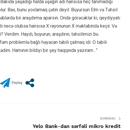
Bakıda yaşadığı halda uşağın adı hansısa heç tanımadığı
lur. Bax, bunu yoxlamaq çətin deyil. Buyursun Elm və Təhsil
əblərdə bir araşdırma aparsın. Onda görəcəklər ki, qeydiyyatı
 adı necə olubsa hansısa X rayonunun X məktəbində keçir. Və
i? Verdim. Haydı, buyurun, araşdırın, təhsilimizi bu
ifəm problemlə bağlı həyəcan təbili çalmaq idi. O təbili
ədim. Hamının bildiyi bir şey haqqında yazıram…”
SONRAKI
Yelo Bank-dan sərfəli mikro kredit