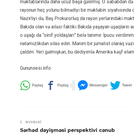
məktəblərində daha ucuz başa gəlirmiş. O səbəbdən də 
rayonun heç yolunu bilmədiyi bir məktəbin siyahısında o
Nazirliyi də, Baş Prokurorluq da rayon yerlərindəki məkt
Bakıda olan və ailəsi faktiki Bakıda yaşayan uşaqların
o uşağı da “sinif yoldaşları” belə tanımır. İpucu verdimm
natəmizlikdən xilas edin. Mənim bir jurnalist olaraq vəz
çaldım. Yeri gəlmişkən, bu dediyimlə Amerika kəşf eləm
Gununsesi.info
ƏVVƏLKI
Sərhəd dəyişməsi perspektivi cənub