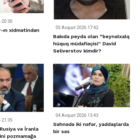
 20:30
05 Avqust 2026 17:42
-ın xidmətindən
Bakıda peyda olan “beynəlxalq
hüquq müdafiəçisi” David
Seliverstov kimdir?
04 Avqust 2026 13:43
 21:35
Səhnədə iki nəfər, yaddaşlarda
Rusiya və İranla
bir səs
rini pozmamağa