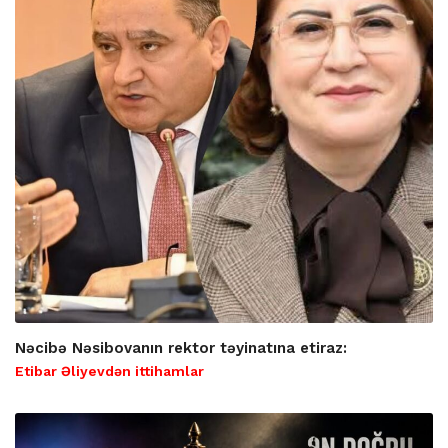
Nəcibə Nəsibovanın rektor təyinatına etiraz:
Etibar Əliyevdən ittihamlar