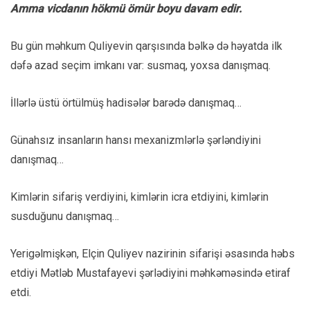
Amma vicdanın hökmü ömür boyu davam edir.
Bu gün məhkum Quliyevin qarşısında bəlkə də həyatda ilk
dəfə azad seçim imkanı var: susmaq, yoxsa danışmaq.
İllərlə üstü örtülmüş hadisələr barədə danışmaq…
Günahsız insanların hansı mexanizmlərlə şərləndiyini
danışmaq…
Kimlərin sifariş verdiyini, kimlərin icra etdiyini, kimlərin
susduğunu danışmaq…
Yerigəlmişkən, Elçin Quliyev nazirinin sifarişi əsasında həbs
etdiyi Mətləb Mustafayevi şərlədiyini məhkəməsində etiraf
etdi.