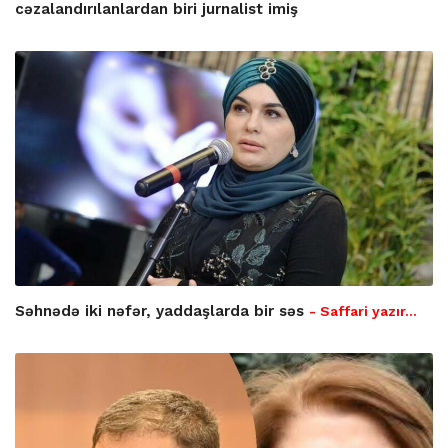
cəzalandırılanlardan biri jurnalist imiş
Səhnədə iki nəfər, yaddaşlarda bir səs
- Saffari yazır…