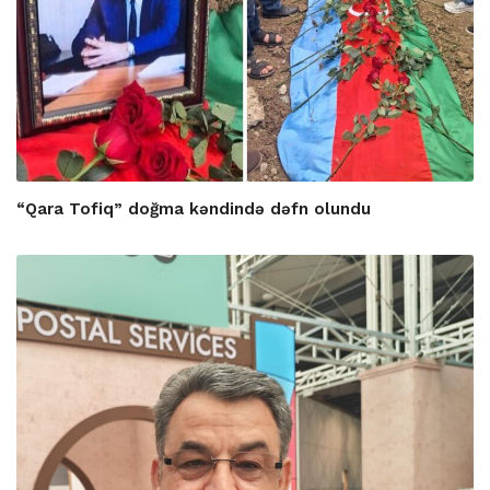
“Qara Tofiq” doğma kəndində dəfn olundu