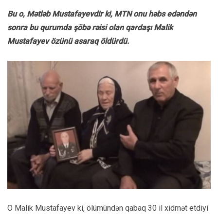
Bu o, Mətləb Mustafayevdir ki, MTN onu həbs edəndən
sonra bu qurumda şöbə rəisi olan qardaşı Malik
Mustafayev özünü asaraq öldürdü.
O Malik Mustafayev ki, ölümündən qabaq 30 il xidmət etdiyi