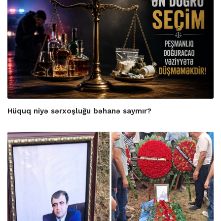
Hüquq niyə sərxoşluğu bəhanə saymır?