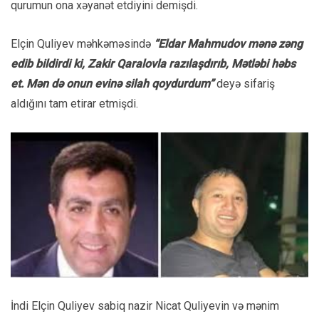
qurumun ona xəyanət etdiyini demişdi.
Elçin Quliyev məhkəməsində
“Eldar Mahmudov mənə zəng
edib bildirdi ki, Zakir Qaralovla razılaşdırıb, Mətləbi həbs
et. Mən də onun evinə silah qoydurdum”
deyə sifariş
aldığını tam etirar etmişdi.
İndi Elçin Quliyev sabiq nazir Nicat Quliyevin və mənim