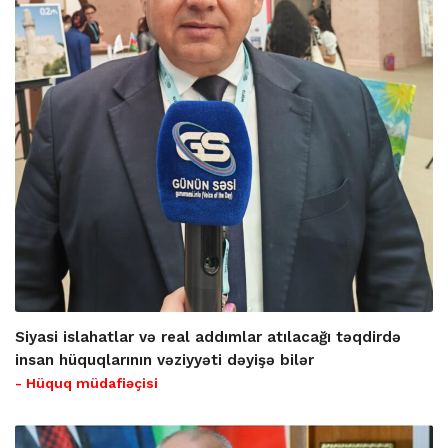
Siyasi islahatlar və real addımlar atılacağı təqdirdə
insan hüquqlarının vəziyyəti dəyişə bilər
- Hüquq müdafiəçisi