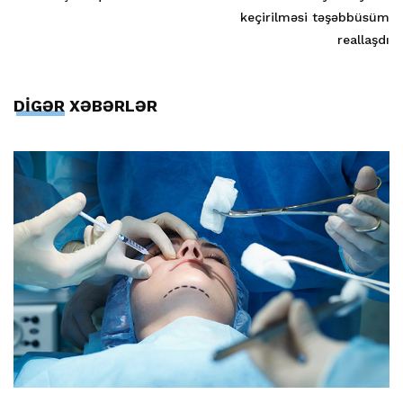
keçirilməsi təşəbbüsüm
reallaşdı
DİGƏR XƏBƏRLƏR