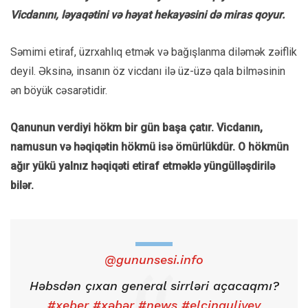
Vicdanını, ləyaqətini və həyat hekayəsini də miras qoyur.
Səmimi etiraf, üzrxahlıq etmək və bağışlanma diləmək zəiflik
deyil. Əksinə, insanın öz vicdanı ilə üz-üzə qala bilməsinin
ən böyük cəsarətidir.
Qanunun verdiyi hökm bir gün başa çatır. Vicdanın,
namusun və həqiqətin hökmü isə ömürlükdür. O hökmün
ağır yükü yalnız həqiqəti etiraf etməklə yüngülləşdirilə
bilər.
@gununsesi.info
Həbsdən çıxan general sirrləri açacaqmı?
#xeber
#xəbər
#news
#elçinquliyev