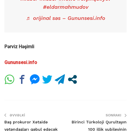
#eldarmahmudov
♬ orijinal səs – Gununsesi.info
Pərviz Həşimli
Gununsesi.info
ƏVVƏLKI
SONRAKI
Baş prokuror Xətaidə
Birinci Türkoloji Qurultayın
vətəndaşları qəbul edəcək
100 illik yubileyinin