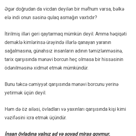
Əgər doğrudan da vicdan deyilən bir məfhum varsa, bəlkə
elə indi onun səsinə qulaq asmağın vaxtıdır?
İtirilmiş illəri geri qaytarmaq mümkün deyil. Amma həqiqəti
deməklə kimlərinsə ürəyində illərlə qanayan yaranın
sağalmasına, günahsız insanların adının təmizlənməsinə,
tarix qarşısında mənəvi borcun heç olmasa bir hissəsinin
ödənilməsinə xidmət etmək mümkündür.
Bunu təkcə cəmiyyət qarşısında mənəvi borcunu yerinə
yetirmək üçün deyil.
Həm də öz ailəsi, övladları və yaxınları qarşısında kişi kimi
vəzifəsini icra etmək üçündür.
İnsan övladına yalnız ad və soyad miras qoymur.