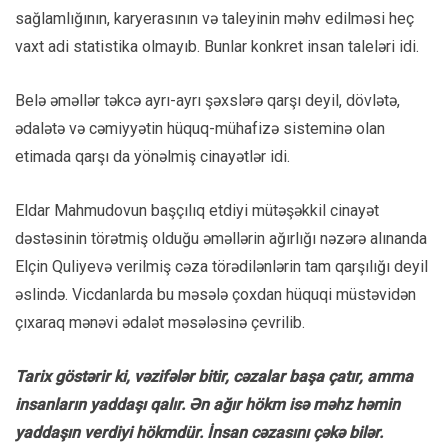
sağlamlığının, karyerasının və taleyinin məhv edilməsi heç
vaxt adi statistika olmayıb. Bunlar konkret insan taleləri idi.
Belə əməllər təkcə ayrı-ayrı şəxslərə qarşı deyil, dövlətə,
ədalətə və cəmiyyətin hüquq-mühafizə sisteminə olan
etimada qarşı da yönəlmiş cinayətlər idi.
Eldar Mahmudovun başçılıq etdiyi mütəşəkkil cinayət
dəstəsinin törətmiş olduğu əməllərin ağırlığı nəzərə alınanda
Elçin Quliyevə verilmiş cəza törədilənlərin tam qarşılığı deyil
əslində. Vicdanlarda bu məsələ çoxdan hüquqi müstəvidən
çıxaraq mənəvi ədalət məsələsinə çevrilib.
Tarix göstərir ki, vəzifələr bitir, cəzalar başa çatır, amma
insanların yaddaşı qalır. Ən ağır hökm isə məhz həmin
yaddaşın verdiyi hökmdür. İnsan cəzasını çəkə bilər.