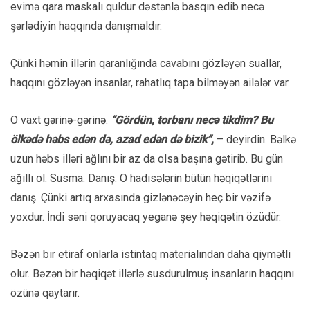
evimə qara maskalı quldur dəstənlə basqın edib necə
şərlədiyin haqqında danışmaldır.
Çünki həmin illərin qaranlığında cavabını gözləyən suallar,
haqqını gözləyən insanlar, rahatlıq tapa bilməyən ailələr var.
O vaxt gərinə-gərinə:
“Gördün, torbanı necə tikdim? Bu
ölkədə həbs edən də, azad edən də bizik”
,
– deyirdin. Bəlkə
uzun həbs illəri ağlını bir az da olsa başına gətirib. Bu gün
ağıllı ol. Susma. Danış. O hadisələrin bütün həqiqətlərini
danış. Çünki artıq arxasında gizlənəcəyin heç bir vəzifə
yoxdur. İndi səni qoruyacaq yeganə şey həqiqətin özüdür.
Bəzən bir etiraf onlarla istintaq materialından daha qiymətli
olur. Bəzən bir həqiqət illərlə susdurulmuş insanların haqqını
özünə qaytarır.