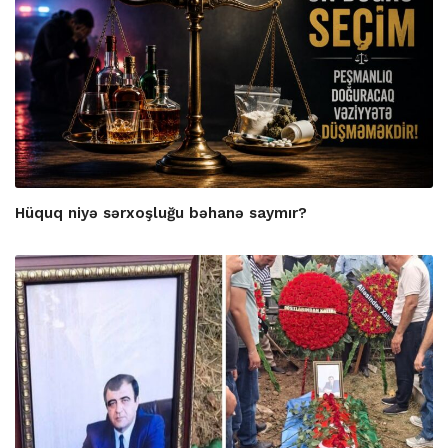
Hüquq niyə sərxoşluğu bəhanə saymır?