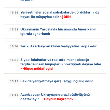
Yeniyetmələr sosial şəbəkələrdə gördüklərini öz
15:56
həyatı ilə müqayisə edir
-ŞƏRH
Ukraynanın Yaroslavla hücumunda Amerikanın
15:53
iştirakı aşkarlanıb
Tarixi Azərbaycan klubu fəaliyyətini bərpa edir
15:40
Siyasi islahatlar və real addımlar atılacağı
15:35
təqdirdə insan hüquqlarının vəziyyəti dəyişə bilər
- Hüquq müdafiəçisi
Bakıda yeniyetməyə qarşı soyğunçuluq edildi
15:19
Azərbaycan Ukraynanın ərazi bütövlüyünü
15:15
dəstəkləyir
— Ceyhun Bayramov