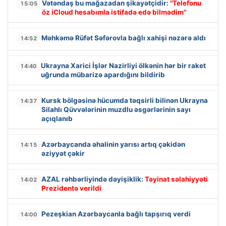
Vətəndaş bu mağazadan şikayətçidir:
"Telefonu
15:05
öz iCloud hesabımla istifadə edə bilmədim"
Məhkəmə Rüfət Səfərovla bağlı xahişi nəzərə aldı
14:52
Ukrayna Xarici İşlər Nazirliyi ölkənin hər bir raket
14:40
uğrunda mübarizə apardığını bildirib
Kursk bölgəsinə hücumda təqsirli bilinən Ukrayna
14:37
Silahlı Qüvvələrinin muzdlu əsgərlərinin sayı
açıqlanıb
Azərbaycanda əhalinin yarısı artıq çəkidən
14:15
əziyyət çəkir
AZAL rəhbərliyində dəyişiklik:
Təyinat səlahiyyəti
14:02
Prezidentə verildi
Pezeşkian Azərbaycanla bağlı tapşırıq verdi
14:00