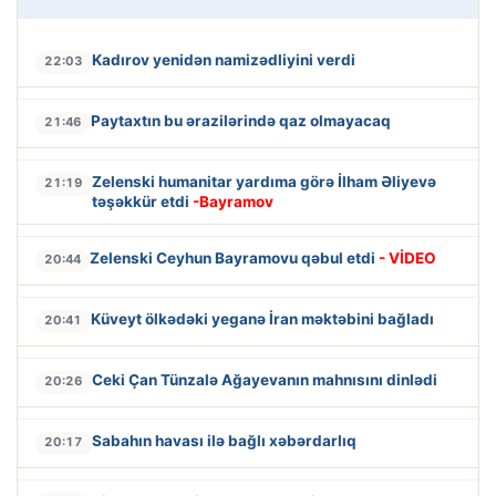
Kadırov yenidən namizədliyini verdi
22:03
Paytaxtın bu ərazilərində qaz olmayacaq
21:46
Zelenski humanitar yardıma görə İlham Əliyevə
21:19
təşəkkür etdi
-Bayramov
Zelenski Ceyhun Bayramovu qəbul etdi
- VİDEO
20:44
Küveyt ölkədəki yeganə İran məktəbini bağladı
20:41
Ceki Çan Tünzalə Ağayevanın mahnısını dinlədi
20:26
Sabahın havası ilə bağlı xəbərdarlıq
20:17