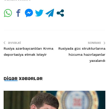
ƏVVƏLKI
SONRAKI
Rusiya azərbaycanlıları Krıma
Rusiyada güc strukturlarına
deportasiya etmək istəyir
hücuma hazırlaşanlar
yaxalandı
DİGƏR XƏBƏRLƏR