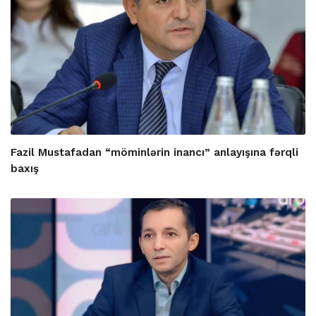
Fazil Mustafadan “möminlərin inancı” anlayışına fərqli
baxış