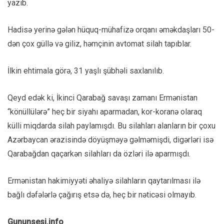
yazıb.
Hadisə yerinə gələn hüquq-mühafizə orqanı əməkdaşları 50-
dən çox güllə və giliz, həmçinin avtomat silah tapıblar.
İlkin ehtimala görə, 31 yaşlı şübhəli saxlanılıb.
Qeyd edək ki, İkinci Qarabağ savaşı zamanı Ermənistan
“könüllülərə” heç bir siyahı aparmadan, kor-koranə olaraq
külli miqdarda silah paylamışdı. Bu silahları alanların bir çoxu
Azərbaycan ərazisində döyüşməyə gəlməmişdi, digərləri isə
Qarabağdan qaçarkən silahları da özləri ilə aparmışdı.
Ermənistan hakimiyyəti əhaliyə silahların qaytarılması ilə
bağlı dəfələrlə çağırış etsə də, heç bir nəticəsi olmayıb.
Gununsesi.info