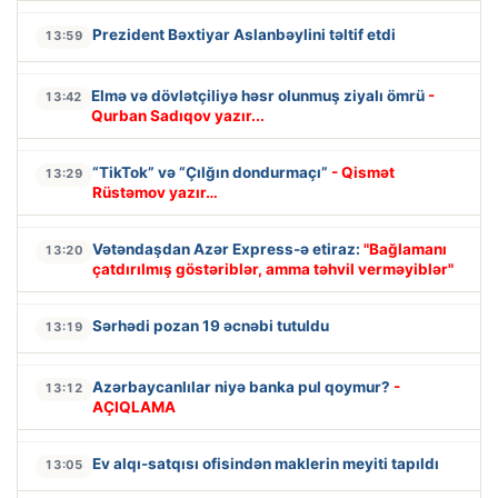
Prezident Bəxtiyar Aslanbəylini təltif etdi
13:59
Elmə və dövlətçiliyə həsr olunmuş ziyalı ömrü
-
13:42
Qurban Sadıqov yazır...
“TikTok” və “Çılğın dondurmaçı”
- Qismət
13:29
Rüstəmov yazır…
Vətəndaşdan Azər Express-ə etiraz:
"Bağlamanı
13:20
çatdırılmış göstəriblər, amma təhvil verməyiblər"
Sərhədi pozan 19 əcnəbi tutuldu
13:19
Azərbaycanlılar niyə banka pul qoymur?
-
13:12
AÇIQLAMA
Ev alqı-satqısı ofisindən maklerin meyiti tapıldı
13:05