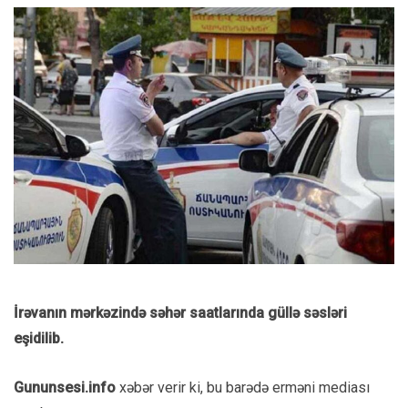
İrəvanın mərkəzində səhər saatlarında güllə səsləri
eşidilib.
Gununsesi.info
xəbər verir ki, bu barədə erməni mediası