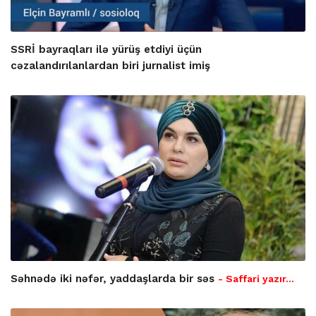
SSRİ bayraqları ilə yürüş etdiyi üçün
cəzalandırılanlardan biri jurnalist imiş
Səhnədə iki nəfər, yaddaşlarda bir səs
- Saffari yazır…