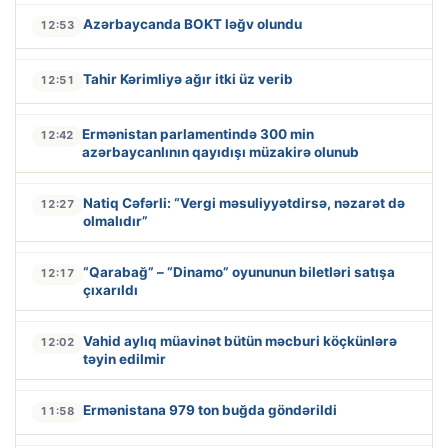
Azərbaycanda BOKT ləğv olundu
12:53
Tahir Kərimliyə ağır itki üz verib
12:51
Ermənistan parlamentində 300 min
12:42
azərbaycanlının qayıdışı müzakirə olunub
Natiq Cəfərli: “Vergi məsuliyyətdirsə, nəzarət də
12:27
olmalıdır”
“Qarabağ” – “Dinamo” oyununun biletləri satışa
12:17
çıxarıldı
Vahid aylıq müavinət bütün məcburi köçkünlərə
12:02
təyin edilmir
Ermənistana 979 ton buğda göndərildi
11:58