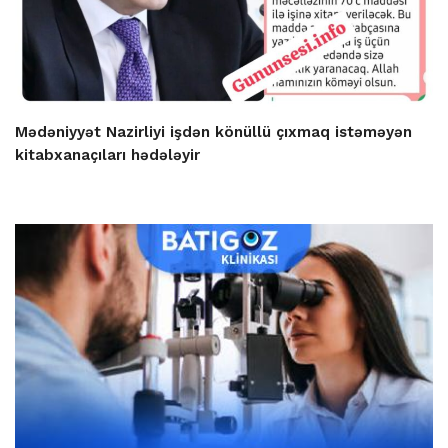
Mədəniyyət Nazirliyi işdən könüllü çıxmaq istəməyən
kitabxanaçıları hədələyir