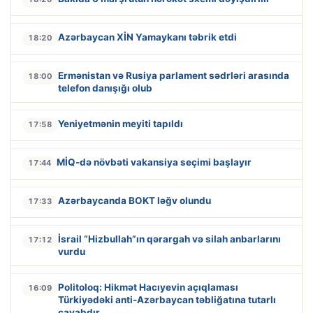
Azərbaycan XİN Yamaykanı təbrik etdi
18:20
Ermənistan və Rusiya parlament sədrləri arasında
18:00
telefon danışığı olub
Yeniyetmənin meyiti tapıldı
17:58
MİQ-də növbəti vakansiya seçimi başlayır
17:44
Azərbaycanda BOKT ləğv olundu
17:33
İsrail “Hizbullah”ın qərargah və silah anbarlarını
17:12
vurdu
Politoloq: Hikmət Hacıyevin açıqlaması
16:09
Türkiyədəki anti-Azərbaycan təbliğatına tutarlı
cavabdır