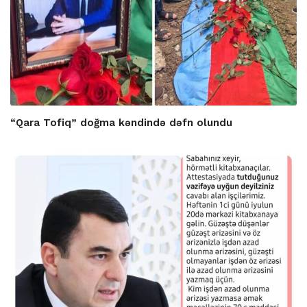
“Qara Tofiq” doğma kəndində dəfn olundu