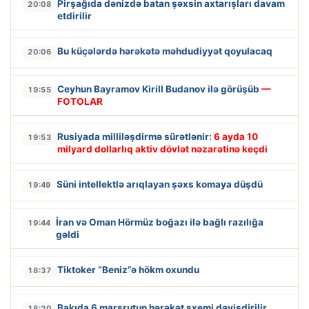
Pirşağıda dənizdə batan şəxsin axtarışları davam
20:08
etdirilir
Bu küçələrdə hərəkətə məhdudiyyət qoyulacaq
20:06
Ceyhun Bayramov Kirill Budanov ilə görüşüb
—
19:55
FOTOLAR
Rusiyada milliləşdirmə sürətlənir:
6 ayda 10
19:53
milyard dollarlıq aktiv dövlət nəzarətinə keçdi
Süni intellektlə arıqlayan şəxs komaya düşdü
19:49
İran və Oman Hörmüz boğazı ilə bağlı razılığa
19:44
gəldi
Tiktoker “Beniz”ə hökm oxundu
18:37
Bakıda 6 marşrutun hərəkət sxemi dəyişdirilir
18:20