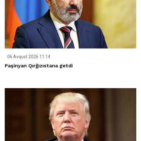
06 Avqust 2026 11:14
Paşinyan Qırğızıstana getdi