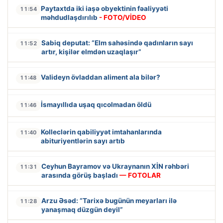
Paytaxtda iki iaşə obyektinin fəaliyyəti
11:54
məhdudlaşdırılıb
- FOTO/VİDEO
Sabiq deputat: “Elm sahəsində qadınların sayı
11:52
artır, kişilər elmdən uzaqlaşır”
Valideyn övladdan aliment ala bilər?
11:48
İsmayıllıda uşaq qıcolmadan öldü
11:46
Kolleclərin qabiliyyət imtahanlarında
11:40
abituriyentlərin sayı artıb
Ceyhun Bayramov və Ukraynanın XİN rəhbəri
11:31
arasında görüş başladı
— FOTOLAR
Arzu Əsəd: “Tarixə bugünün meyarları ilə
11:28
yanaşmaq düzgün deyil”