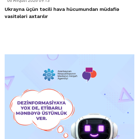
06 Avqust 2026 09:13
Ukrayna üçün təcili hava hücumundan müdafiə
vasitələri axtarılır