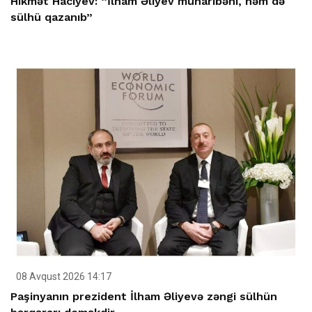
Hikmət Hacıyev: “İlham Əliyev müharibəni, həm də
sülhü qazanıb”
08 Avqust 2026 14:17
Paşinyanın prezident İlham Əliyevə zəngi sülhün