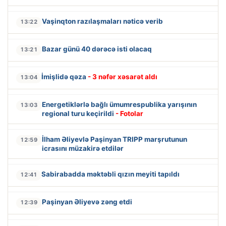
Vaşinqton razılaşmaları nəticə verib
13:22
Bazar günü 40 dərəcə isti olacaq
13:21
İmişlidə qəza
- 3 nəfər xəsarət aldı
13:04
Energetiklərlə bağlı ümumrespublika yarışının
13:03
regional turu keçirildi
- Fotolar
İlham Əliyevlə Paşinyan TRIPP marşrutunun
12:59
icrasını müzakirə etdilər
Sabirabadda məktəbli qızın meyiti tapıldı
12:41
Paşinyan Əliyevə zəng etdi
12:39