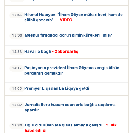
Hikmət Hacıyev: “İlham Əliyev müharibəni, həm də
15:45
sülhü qazanıb”
— VİDEO
Məşhur fırıldaqçı görün kimin kürəkəni imiş?
15:00
Hava ilə bağlı
- Xəbərdarlıq
14:33
Paşinyanın prezident İlham Əliyevə zəngi sülhün
14:17
bərqərarı deməkdir
Premyer Liqadan La Liqaya getdi
14:05
Jurnalistlərə hücum edənlərlə bağlı araşdırma
13:37
aparılır
Oğlu öldürülən ata qisas almağa çalışdı
- 5 illik
13:30
həbs edildi