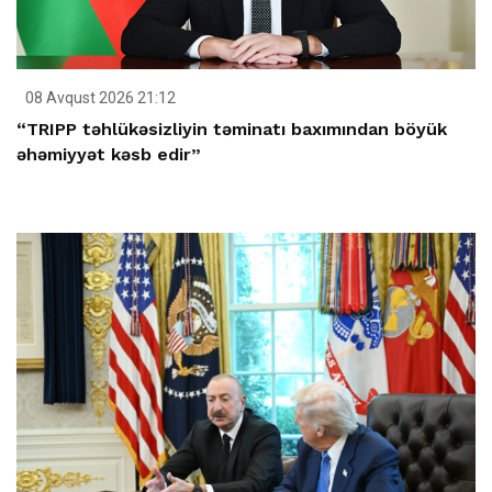
08 Avqust 2026 21:12
“TRIPP təhlükəsizliyin təminatı baxımından böyük
əhəmiyyət kəsb edir”