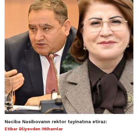
Nəcibə Nəsibovanın rektor təyinatına etiraz:
Etibar Əliyevdən ittihamlar