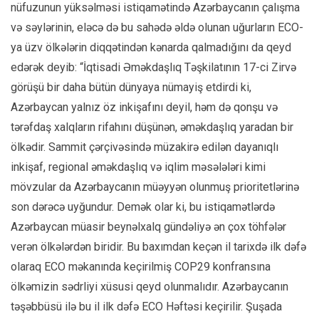
nüfuzunun yüksəlməsi istiqamətində Azərbaycanın çalışma
və səylərinin, eləcə də bu sahədə əldə olunan uğurların ECO-
ya üzv ölkələrin diqqətindən kənarda qalmadığını da qeyd
edərək deyib: “İqtisadi Əməkdaşlıq Təşkilatının 17-ci Zirvə
görüşü bir daha bütün dünyaya nümayiş etdirdi ki,
Azərbaycan yalnız öz inkişafını deyil, həm də qonşu və
tərəfdaş xalqların rifahını düşünən, əməkdaşlıq yaradan bir
ölkədir. Sammit çərçivəsində müzakirə edilən dayanıqlı
inkişaf, regional əməkdaşlıq və iqlim məsələləri kimi
mövzular da Azərbaycanın müəyyən olunmuş prioritetlərinə
son dərəcə uyğundur. Demək olar ki, bu istiqamətlərdə
Azərbaycan müasir beynəlxalq gündəliyə ən çox töhfələr
verən ölkələrdən biridir. Bu baxımdan keçən il tarixdə ilk dəfə
olaraq ECO məkanında keçirilmiş COP29 konfransına
ölkəmizin sədrliyi xüsusi qeyd olunmalıdır. Azərbaycanın
təşəbbüsü ilə bu il ilk dəfə ECO Həftəsi keçirilir. Şuşada