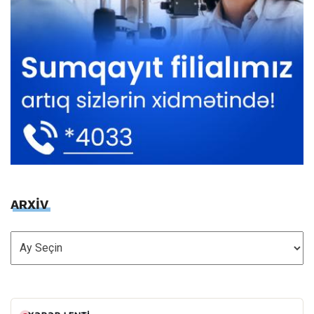
ARXİV
ARXİV