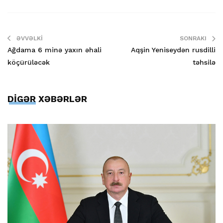
ƏVVƏLKI
SONRAKI
Ağdama 6 minə yaxın əhali
Aqşin Yeniseydən rusdilli
köçürüləcək
təhsilə
DİGƏR XƏBƏRLƏR