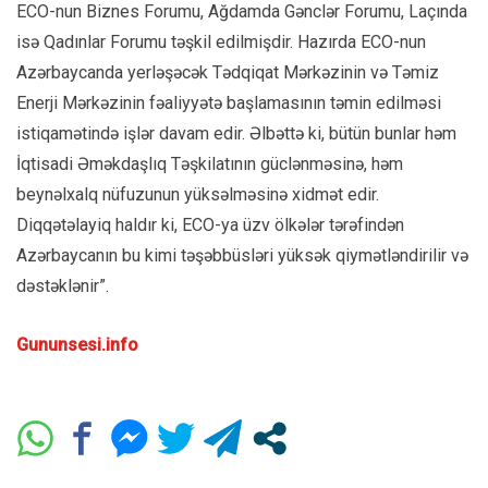
ECO-nun Biznes Forumu, Ağdamda Gənclər Forumu, Laçında
isə Qadınlar Forumu təşkil edilmişdir. Hazırda ECO-nun
Azərbaycanda yerləşəcək Tədqiqat Mərkəzinin və Təmiz
Enerji Mərkəzinin fəaliyyətə başlamasının təmin edilməsi
istiqamətində işlər davam edir. Əlbəttə ki, bütün bunlar həm
İqtisadi Əməkdaşlıq Təşkilatının güclənməsinə, həm
beynəlxalq nüfuzunun yüksəlməsinə xidmət edir.
Diqqətəlayiq haldır ki, ECO-ya üzv ölkələr tərəfindən
Azərbaycanın bu kimi təşəbbüsləri yüksək qiymətləndirilir və
dəstəklənir”.
Gununsesi.info