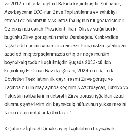
və 2012-ci illərdə paytaxt Bakıda keçirilmişdir. Şübhəsiz,
Azərbaycanın ECO-nun Zirvə Toplantılarına ev sahibliyi
etməsi də ölkəmizin təşkilatda fəallığının bir göstəricisidir.
Öz çıxışında cənab Prezident İlham Əliyev vurğuladı ki,
bugünkü Zirvə görüşünün məhz Qarabağda, Xankəndidə
təşkil edilməsinin xüsusi mənası var. Ermənistan işğalından
azad edilmiş torpaqlarımızda artıq bir neçə mühüm
beynəlxalq tədbir keçirilmişdir. Şuşada 2023-cü ildə
keçirilmiş ECO-nun Nazirlər Şurası, 2024-cü ildə Türk
Dövlətləri Təşkilatının ilk qeyri-rəsmi Zirvə görüşü və
Laçında bu ilin may ayında keçirilmiş Azərbaycan, Türkiyə və
Pakistan rəhbərlərinin üçtərəfli Zirvə görüşü işğaldan azad
olunmuş şəhərlərimizin beynəlxalq nüfuzunun yüksəlməsini
təmin edən mötəbər tədbirlərdir.”
K.Qafarov İqtisadi Əməkdaşlıq Təşkilatının beynəlxalq