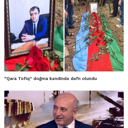
“Qara Tofiq” doğma kəndində dəfn olundu