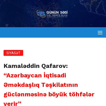
SİYASƏT
Kamaləddin Qafarov:
“Azərbaycan İqtisadi
Əməkdaşlıq Təşkilatının
güclənməsinə böyük töhfələr
verir”