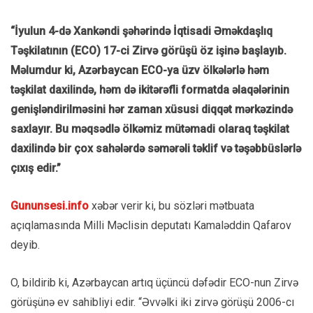
“İyulun 4-də Xankəndi şəhərində İqtisadi Əməkdaşlıq
Təşkilatının (ECO) 17-ci Zirvə görüşü öz işinə başlayıb.
Məlumdur ki, Azərbaycan ECO-ya üzv ölkələrlə həm
təşkilat daxilində, həm də ikitərəfli formatda əlaqələrinin
genişləndirilməsini hər zaman xüsusi diqqət mərkəzində
saxlayır. Bu məqsədlə ölkəmiz mütəmadi olaraq təşkilat
daxilində bir çox sahələrdə səmərəli təklif və təşəbbüslərlə
çıxış edir.”
Gununsesi.info
xəbər verir ki, bu sözləri mətbuata
açıqlamasında Milli Məclisin deputatı Kamaləddin Qafarov
deyib.
O, bildirib ki, Azərbaycan artıq üçüncü dəfədir ECO-nun Zirvə
görüşünə ev sahibliyi edir. “Əvvəlki iki zirvə görüşü 2006-cı