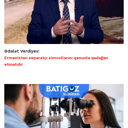
Ədalət Verdiyev:
Ermənistan separatçı simvollarını qanunla qadağan
etməlidir