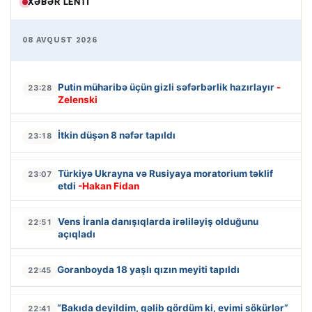
XƏBƏR LENTI
08 AVQUST 2026
Putin müharibə üçün gizli səfərbərlik hazırlayır
-
23:28
Zelenski
İtkin düşən 8 nəfər tapıldı
23:18
Türkiyə Ukrayna və Rusiyaya moratorium təklif
23:07
etdi
-Hakan Fidan
Vens İranla danışıqlarda irəliləyiş olduğunu
22:51
açıqladı
Goranboyda 18 yaşlı qızın meyiti tapıldı
22:45
“Bakıda deyildim, gəlib gördüm ki, evimi sökürlər”
22:41