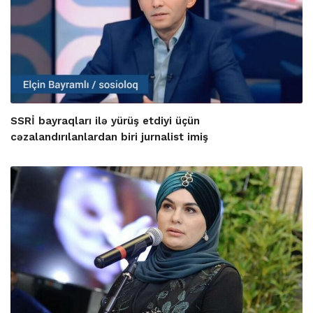
SSRİ bayraqları ilə yürüş etdiyi üçün
cəzalandırılanlardan biri jurnalist imiş