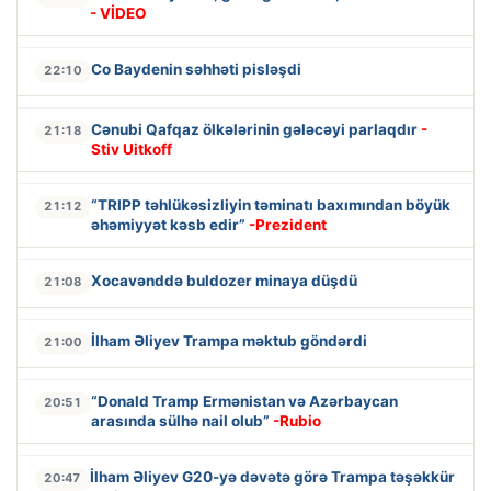
- VİDEO
Co Baydenin səhhəti pisləşdi
22:10
Cənubi Qafqaz ölkələrinin gələcəyi parlaqdır
-
21:18
Stiv Uitkoff
“TRIPP təhlükəsizliyin təminatı baxımından böyük
21:12
əhəmiyyət kəsb edir”
-Prezident
Xocavənddə buldozer minaya düşdü
21:08
İlham Əliyev Trampa məktub göndərdi
21:00
“Donald Tramp Ermənistan və Azərbaycan
20:51
arasında sülhə nail olub”
-Rubio
İlham Əliyev G20-yə dəvətə görə Trampa təşəkkür
20:47