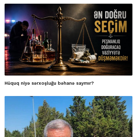
Hüquq niyə sərxoşluğu bəhanə saymır?