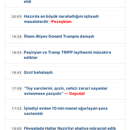
etdi
Hazırda ən böyük narahatlığım iqtisadi
20:03
məsələlərdir
-Pezeşkian
İlham Əliyev Donald Trampla danışdı
19:28
Paşinyan və Tramp TRIPP layihəsini müzakirə
18:54
ediblər
Qızıl bahalaşdı
18:43
“Toy xərclərini, qızılı, cehizi zəruri sayanlar
17:38
evlənməsə yaxşıdır”
— Deputat
İşlədiyi evdən 10 min manat oğurlayan şəxs
17:32
saxlanıldı
Fövqəladə Hallar Nazirliyi əhaliyə müraciət edib
16:00