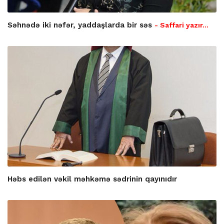
Səhnədə iki nəfər, yaddaşlarda bir səs
- Saffari yazır…
Həbs edilən vəkil məhkəmə sədrinin qayınıdır