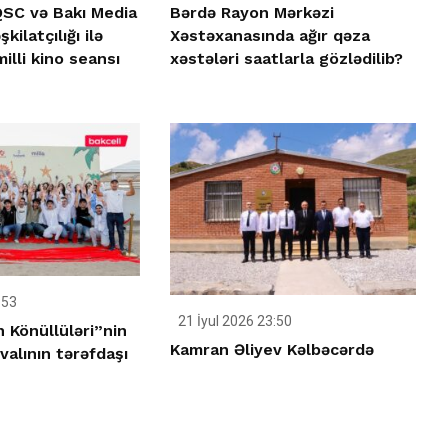
SC və Bakı Media
Bərdə Rayon Mərkəzi
kilatçılığı ilə
Xəstəxanasında ağır qəza
lli kino seansı
xəstələri saatlarla gözlədilib?
:53
21 İyul 2026 23:50
 Könüllüləri”nin
Kamran Əliyev Kəlbəcərdə
valının tərəfdaşı