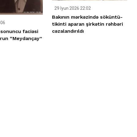
29 İyun 2026 22:02
Bakının mərkəzində söküntü-
:06
tikinti aparan şirkətin rəhbəri
cəzalandırıldı
 sonuncu faciəsi
urun “Meydançay”