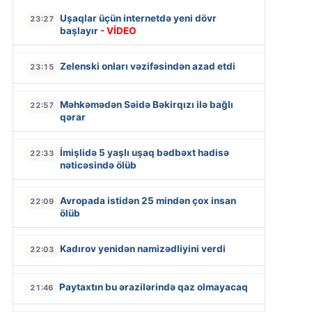
Uşaqlar üçün internetdə yeni dövr
23:27
başlayır
- VİDEO
Zelenski onları vəzifəsindən azad etdi
23:15
Məhkəmədən Səidə Bəkirqızı ilə bağlı
22:57
qərar
İmişlidə 5 yaşlı uşaq bədbəxt hadisə
22:33
nəticəsində ölüb
Avropada istidən 25 mindən çox insan
22:09
ölüb
Kadırov yenidən namizədliyini verdi
22:03
Paytaxtın bu ərazilərində qaz olmayacaq
21:46