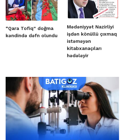
Mədəniyyət Nazirliyi
“Qara Tofiq” doğma
işdən könüllü çıxmaq
kəndində dəfn olundu
istəməyən
kitabxanaçıları
hədələyir