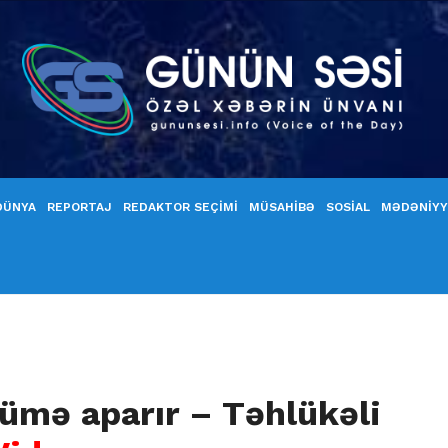
DÜNYA
REPORTAJ
REDAKTOR SEÇİMİ
MÜSAHİBƏ
SOSİAL
MƏDƏNİY
ümə aparır – Təhlükəli