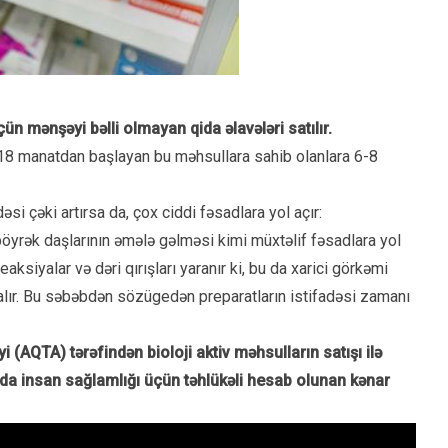
ün mənşəyi bəlli olmayan qida əlavələri satılır.
ti 18 manatdan başlayan bu məhsullara sahib olanlara 6-8
əsi çəki artırsa da, çox ciddi fəsadlara yol açır:
yrək daşlarının əmələ gəlməsi kimi müxtəlif fəsadlara yol
 reaksiyalar və dəri qırışları yaranır ki, bu da xarici görkəmi
ır. Bu səbəbdən sözügedən preparatların istifadəsi zamanı
 (AQTA) tərəfindən bioloji aktiv məhsulların satışı ilə
arda insan sağlamlığı üçün təhlükəli hesab olunan kənar