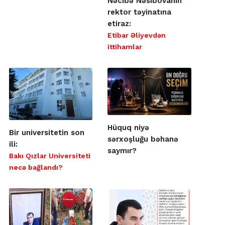
Nəcibə Nəsibovanın
rektor təyinatına
etiraz:
Etibar Əliyevdən
ittihamlar
Hüquq niyə
Bir universitetin son
sərxoşluğu bəhanə
ili:
saymır?
Bakı Qızlar Universiteti
necə bağlandı?