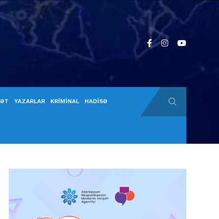
YƏT
YAZARLAR
KRİMİNAL
HADİSƏ