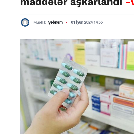
maddələr aşkarlandı
-
Müəllif:
Şəbnəm
01 İyun 2024 14:55