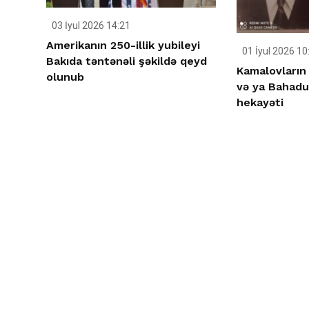
03 İyul 2026 14:21
Amerikanın 250-illik yubileyi
01 İyul 2026 10
Bakıda təntənəli şəkildə qeyd
Kamalovların
olunub
və ya Bahad
hekayəti