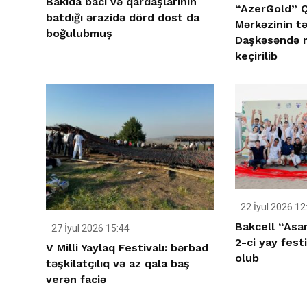
Bakıda bacı və qardaşlarının
“AzerGold” Q
batdığı ərazidə dörd dost da
Mərkəzinin təş
boğulubmuş
Daşkəsəndə mi
keçirilib
22 İyul 2026 12
Bakcell “Asan
27 İyul 2026 15:44
2-ci yay festi
V Milli Yaylaq Festivalı: bərbad
olub
təşkilatçılıq və az qala baş
verən faciə