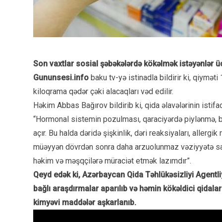
Son vaxtlar sosial şəbəkələrdə kökəlmək istəyənlər üç
Gununsesi.info
baku tv-yə istinadla bildirir ki, qiymə
kiloqrama qədər çəki alacaqları vəd edilir.
Həkim Abbas Bağırov bildirib ki, qida əlavələrinin istifad
“Hormonal sistemin pozulması, qaraciyərdə piylənmə, bö
açır. Bu halda dəridə şişkinlik, dəri reaksiyaları, allergik
müəyyən dövrdən sonra daha arzuolunmaz vəziyyətə sal
həkim və məşqçilərə müraciət etmək lazımdır”.
Qeyd edək ki, Azərbaycan Qida Təhlükəsizliyi Agentliyi
bağlı araşdırmalar aparılıb və həmin kökəldici qidal
kimyəvi maddələr aşkarlanıb.