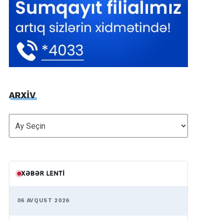
ARXİV
ARXİV
XƏBƏR LENTI
06 AVQUST 2026