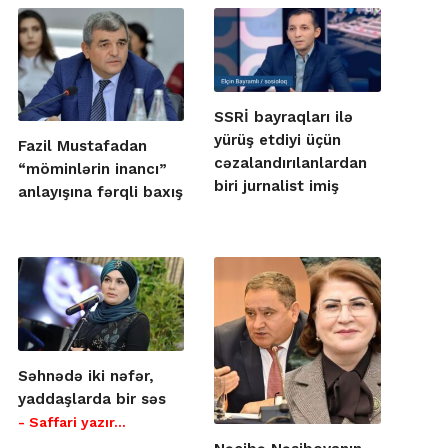
SSRİ bayraqları ilə
yürüş etdiyi üçün
Fazil Mustafadan
cəzalandırılanlardan
“möminlərin inancı”
biri jurnalist imiş
anlayışına fərqli baxış
Səhnədə iki nəfər,
yaddaşlarda bir səs
- Saffari yazır…