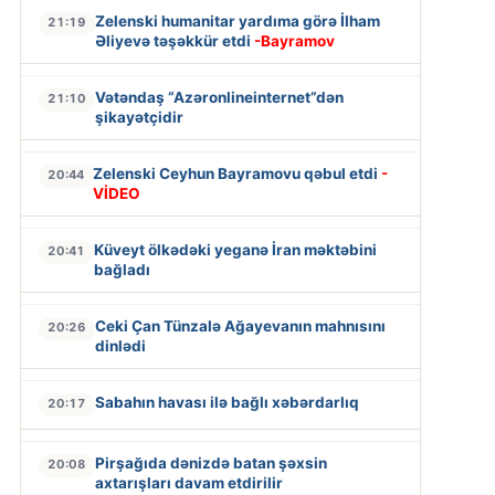
Zelenski humanitar yardıma görə İlham
21:19
Əliyevə təşəkkür etdi
-Bayramov
Vətəndaş “Azəronlineinternet”dən
21:10
şikayətçidir
Zelenski Ceyhun Bayramovu qəbul etdi
-
20:44
VİDEO
Küveyt ölkədəki yeganə İran məktəbini
20:41
bağladı
Ceki Çan Tünzalə Ağayevanın mahnısını
20:26
dinlədi
Sabahın havası ilə bağlı xəbərdarlıq
20:17
Pirşağıda dənizdə batan şəxsin
20:08
axtarışları davam etdirilir