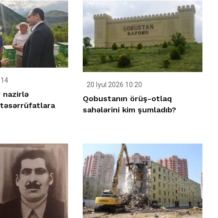
:14
20 İyul 2026 10:20
 nazirlə
Qobustanın örüş-otlaq
təsərrüfatlara
sahələrini kim şumladıb?