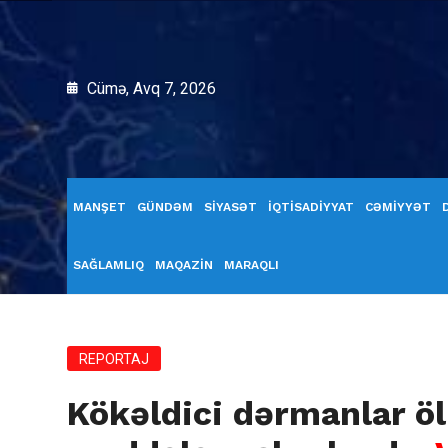
Cümə, Avq 7, 2026
MANŞET
GÜNDƏM
SİYASƏT
İQTİSADİYYAT
CƏMİYYƏT
SAĞLAMLIQ
MAQAZİN
MARAQLI
REPORTAJ
Kökəldici dərmanlar öl