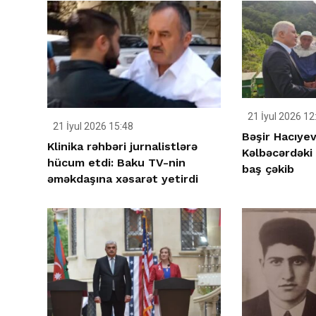
21 İyul 2026 12
21 İyul 2026 15:48
Bəşir Hacıyev
Klinika rəhbəri jurnalistlərə
Kəlbəcərdəki 
hücum etdi: Baku TV-nin
baş çəkib
əməkdaşına xəsarət yetirdi