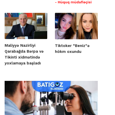
- Hüquq müdafiəçisi
Maliyyə Nazirliyi
Tiktoker “Beniz”ə
Qarabağda Bərpa və
hökm oxundu
Tikinti xidmətində
yoxlamaya başladı