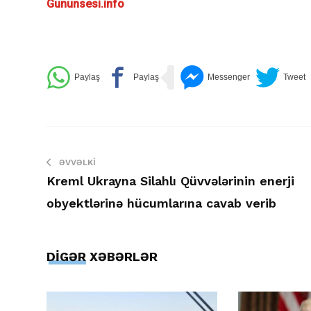
Gununsesi.info
ƏVVƏLKI
Kreml Ukrayna Silahlı Qüvvələrinin enerji
obyektlərinə hücumlarına cavab verib
DİGƏR XƏBƏRLƏR