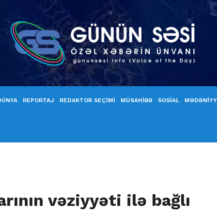
DÜNYA
REPORTAJ
REDAKTOR SEÇİMİ
MÜSAHİBƏ
SOSİAL
MƏDƏNİY
ının vəziyyəti ilə bağlı