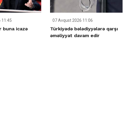
 11:45
07 Avqust 2026 11:06
r buna icazə
Türkiyədə bələdiyyələrə qarşı
əməliyyat davam edir