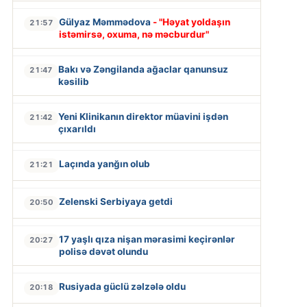
Gülyaz Məmmədova
- "Həyat yoldaşın
21:57
istəmirsə, oxuma, nə məcburdur"
Bakı və Zəngilanda ağaclar qanunsuz
21:47
kəsilib
Yeni Klinikanın direktor müavini işdən
21:42
çıxarıldı
Laçında yanğın olub
21:21
Zelenski Serbiyaya getdi
20:50
17 yaşlı qıza nişan mərasimi keçirənlər
20:27
polisə dəvət olundu
Rusiyada güclü zəlzələ oldu
20:18