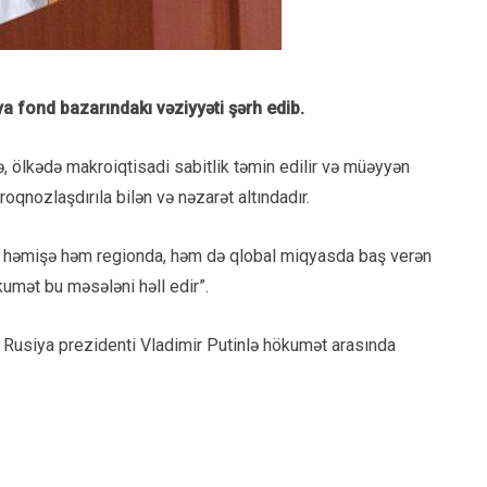
a fond bazarındakı vəziyyəti şərh edib.
, ölkədə makroiqtisadi sabitlik təmin edilir və müəyyən
oqnozlaşdırıla bilən və nəzarət altındadır.
zar həmişə həm regionda, həm də qlobal miqyasda baş verən
kumət bu məsələni həll edir”.
n Rusiya prezidenti
Vladimir Putinlə
hökumət arasında