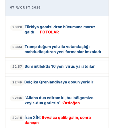
07 AVQUST 2026
Türkiyə gəmisi dron hücumuna məruz
23:26
qaldı
— FOTOLAR
Tramp doğum yolu ilə vətəndaşlığı
23:03
məhdudlaşdıran yeni fərmanlar imzaladı
Süni intllektlə 16 yeni virus yaratdılar
22:57
Belçika Qrenlandiyaya qoşun yeridir
22:49
“Allaha dua edirəm ki, bu, bölgəmizə
22:36
xeyir-dua gətirsin”
-Ərdoğan
İran XİN:
Əvvəlcə qalib gəlin, sonra
22:15
danışın