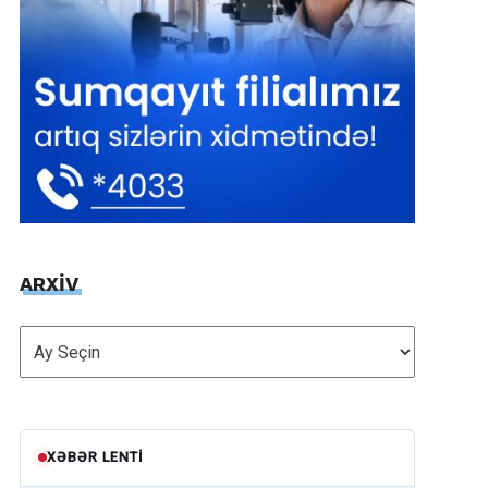
ARXİV
ARXİV
XƏBƏR LENTI