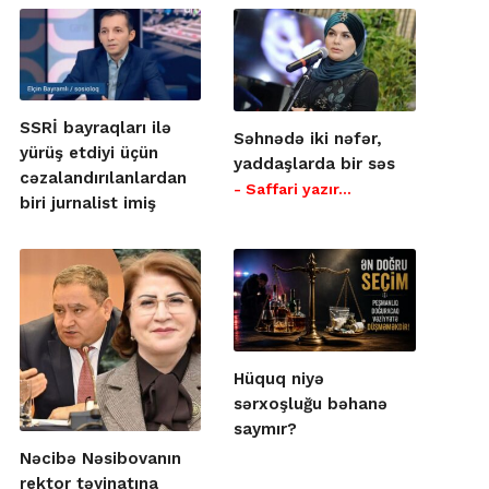
SSRİ bayraqları ilə
Səhnədə iki nəfər,
yürüş etdiyi üçün
yaddaşlarda bir səs
cəzalandırılanlardan
- Saffari yazır…
biri jurnalist imiş
Hüquq niyə
sərxoşluğu bəhanə
saymır?
Nəcibə Nəsibovanın
rektor təyinatına