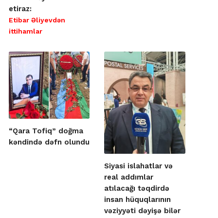
etiraz:
Etibar Əliyevdən
ittihamlar
“Qara Tofiq” doğma
kəndində dəfn olundu
Siyasi islahatlar və
real addımlar
atılacağı təqdirdə
insan hüquqlarının
vəziyyəti dəyişə bilər