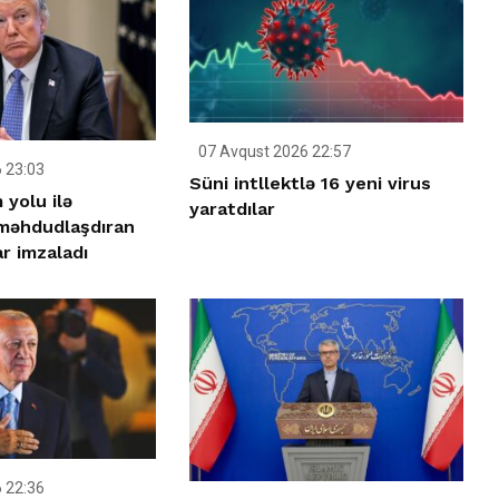
07 Avqust 2026 22:57
 23:03
Süni intllektlə 16 yeni virus
yolu ilə
yaratdılar
 məhdudlaşdıran
r imzaladı
 22:36