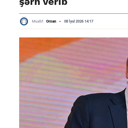
şərh verib
Müəllif:
Orxan
08 İyul 2026 14:17