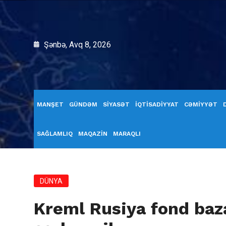
Şənbə, Avq 8, 2026
MANŞET
GÜNDƏM
SİYASƏT
İQTİSADİYYAT
CƏMİYYƏT
SAĞLAMLIQ
MAQAZİN
MARAQLI
DÜNYA
Kreml Rusiya fond bazar