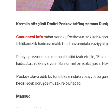
Kremlin sözçüsü Dmitri
Peskov
brifinq zamanı Rusiy
Gununsesi.info
xəbər verir ki, Peskovun sözlərinə görə
təhlükəsizlik həddinə malik fond bazarındakı vəziyyət pr
Rusiya prezidentinin mətbuat katibi izah etdi ki, “Ba
hadisələrə reaksiya verir. Bu, normal bir reaksiyadır. Hö
Peskov əlavə edib ki, fond bazarındakı vəziyyət bu gü
keçiriləcək görüşdə müzakirə olunacaq.
Maqsud