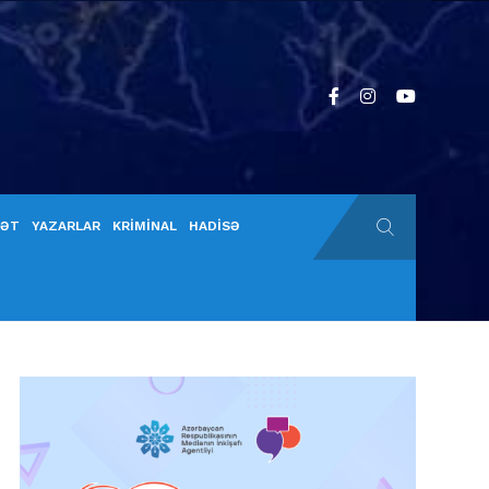
YƏT
YAZARLAR
KRİMİNAL
HADİSƏ