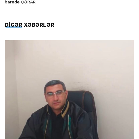
barədə QƏRAR
DİGƏR XƏBƏRLƏR