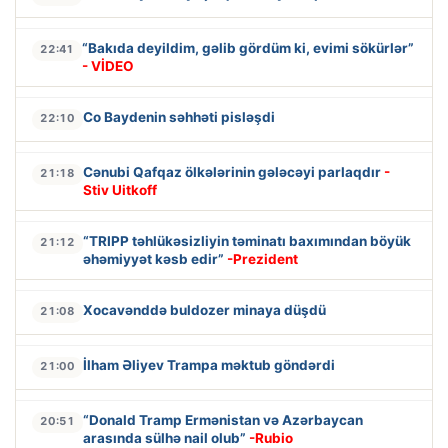
“Bakıda deyildim, gəlib gördüm ki, evimi sökürlər”
22:41
- VİDEO
Co Baydenin səhhəti pisləşdi
22:10
Cənubi Qafqaz ölkələrinin gələcəyi parlaqdır
-
21:18
Stiv Uitkoff
“TRIPP təhlükəsizliyin təminatı baxımından böyük
21:12
əhəmiyyət kəsb edir”
-Prezident
Xocavənddə buldozer minaya düşdü
21:08
İlham Əliyev Trampa məktub göndərdi
21:00
“Donald Tramp Ermənistan və Azərbaycan
20:51
arasında sülhə nail olub”
-Rubio