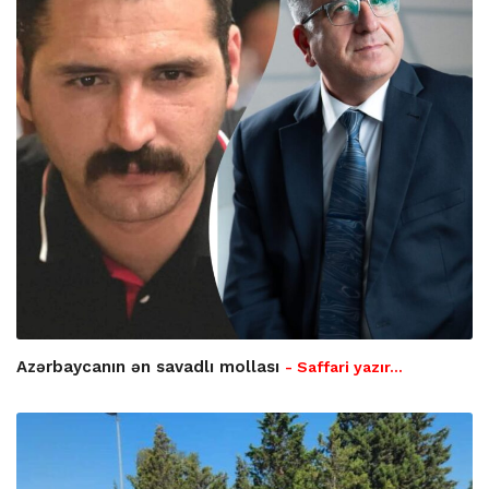
Azərbaycanın ən savadlı mollası
- Saffari yazır…