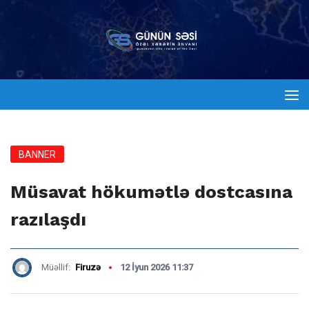
BANNER
Müsavat hökumətlə dostcasına
razılaşdı
Müəllif:
Firuzə
12 İyun 2026 11:37