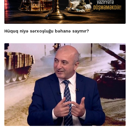
Hüquq niyə sərxoşluğu bəhanə saymır?