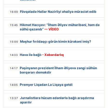
Fövqəladə Hallar Nazirliyi əhaliyə müraciət edib
16:00
Hikmət Hacıyev: “İlham Əliyev müharibəni, həm də
15:45
sülhü qazanıb”
— VİDEO
Məşhur fırıldaqçı görün kimin kürəkəni imiş?
15:00
Hava ilə bağlı
- Xəbərdarlıq
14:33
Paşinyanın prezident İlham Əliyevə zəngi sülhün
14:17
bərqərarı deməkdir
Premyer Liqadan La Liqaya getdi
14:05
Jurnalistlərə hücum edənlərlə bağlı araşdırma
13:37
aparılır