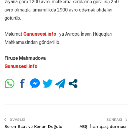
ziyana görə 1200 avro, məhkəmə xərclərinə görə isə 250
avro olmaqla, ümumilikdə 2900 avro ödəmək öhdəliyi
götürüb.
Məlumat
Gununsesi.info
-ya Avropa İnsan Hüquqları
Məhkəməsindən göndərilib.
Firuzə Mahmudova
Gununsesi.info
ƏVVƏLKI
SONRAKI
Beren Saat və Kenan Doğulu
ABŞ–İran qarşıdurması: