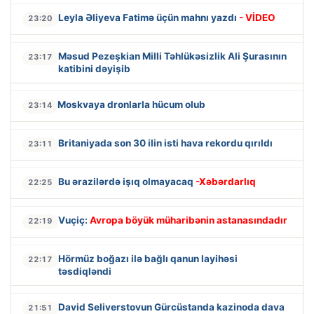
Leyla Əliyeva Fatimə üçün mahnı yazdı
- VİDEO
23:20
Məsud Pezeşkian Milli Təhlükəsizlik Ali Şurasının
23:17
katibini dəyişib
Moskvaya dronlarla hücum olub
23:14
Britaniyada son 30 ilin isti hava rekordu qırıldı
23:11
Bu ərazilərdə işıq olmayacaq
-Xəbərdarlıq
22:25
Vuçiç:
Avropa böyük müharibənin astanasındadır
22:19
Hörmüz boğazı ilə bağlı qanun layihəsi
22:17
təsdiqləndi
David Seliverstovun Gürcüstanda kazinoda dava
21:51