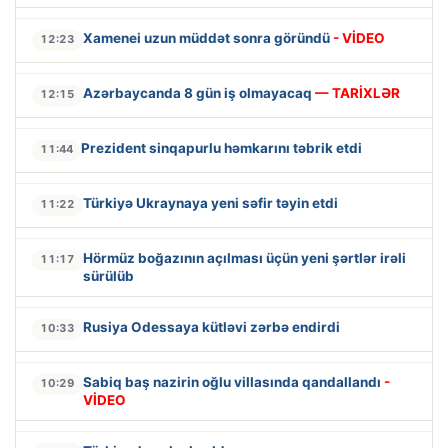
Xamenei uzun müddət sonra göründü
- VİDEO
12:23
Azərbaycanda 8 gün iş olmayacaq
— TARİXLƏR
12:15
Prezident sinqapurlu həmkarını təbrik etdi
11:44
Türkiyə Ukraynaya yeni səfir təyin etdi
11:22
Hörmüz boğazının açılması üçün yeni şərtlər irəli
11:17
sürülüb
Rusiya Odessaya kütləvi zərbə endirdi
10:33
Sabiq baş nazirin oğlu villasında qandallandı
-
10:29
VİDEO