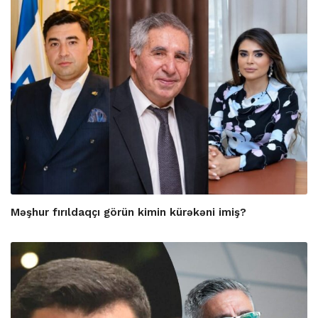
Məşhur fırıldaqçı görün kimin kürəkəni imiş?