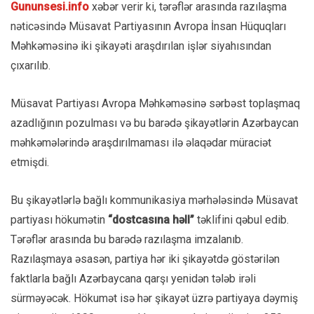
Gununsesi.info
xəbər verir ki, tərəflər arasında razılaşma
nəticəsində Müsavat Partiyasının Avropa İnsan Hüquqları
Məhkəməsinə iki şikayəti araşdırılan işlər siyahısından
çıxarılıb.
Müsavat Partiyası Avropa Məhkəməsinə sərbəst toplaşmaq
azadlığının pozulması və bu barədə şikayətlərin Azərbaycan
məhkəmələrində araşdırılmaması ilə əlaqədar müraciət
etmişdi.
Bu şikayətlərlə bağlı kommunikasiya mərhələsində Müsavat
partiyası hökumətin
“dostcasına həll”
təklifini qəbul edib.
Tərəflər arasında bu barədə razılaşma imzalanıb.
Razılaşmaya əsasən, partiya hər iki şikayətdə göstərilən
faktlarla bağlı Azərbaycana qarşı yenidən tələb irəli
sürməyəcək. Hökumət isə hər şikayət üzrə partiyaya dəymiş