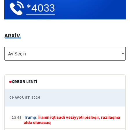
ARXİV
ARXİV
XƏBƏR LENTI
09 AVQUST 2026
Tramp:
İranın iqtisadi vəziyyəti pisləşir, razılaşma
23:41
əldə olunacaq