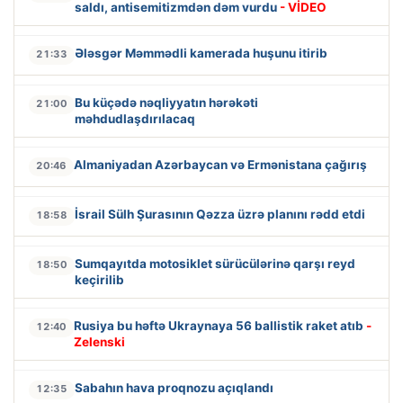
saldı, antisemitizmdən dəm vurdu
- VİDEO
Ələsgər Məmmədli kamerada huşunu itirib
21:33
Bu küçədə nəqliyyatın hərəkəti
21:00
məhdudlaşdırılacaq
Almaniyadan Azərbaycan və Ermənistana çağırış
20:46
İsrail Sülh Şurasının Qəzza üzrə planını rədd etdi
18:58
Sumqayıtda motosiklet sürücülərinə qarşı reyd
18:50
keçirilib
Rusiya bu həftə Ukraynaya 56 ballistik raket atıb
-
12:40
Zelenski
Sabahın hava proqnozu açıqlandı
12:35