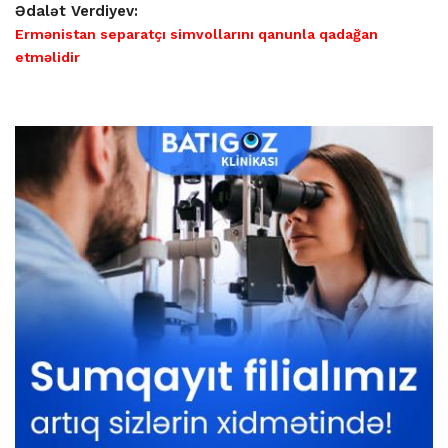
Ədalət Verdiyev:
Ermənistan separatçı simvollarını qanunla qadağan
etməlidir