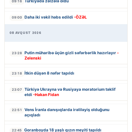
Türkiyədə zəlzələ oldu
09:16
Daha iki vəkil həbs edildi
-ÖZƏL
09:00
08 AVQUST 2026
Putin müharibə üçün gizli səfərbərlik hazırlayır
-
23:28
Zelenski
İtkin düşən 8 nəfər tapıldı
23:18
Türkiyə Ukrayna və Rusiyaya moratorium təklif
23:07
etdi
-Hakan Fidan
Vens İranla danışıqlarda irəliləyiş olduğunu
22:51
açıqladı
Goranboyda 18 yaşlı qızın meyiti tapıldı
22:45