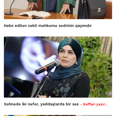
Həbs edilən vəkil məhkəmə sədrinin qayınıdır
Səhnədə iki nəfər, yaddaşlarda bir səs
- Saffari yazır…