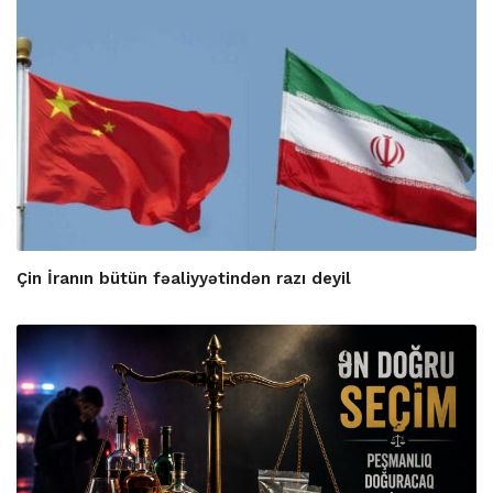
Çin İranın bütün fəaliyyətindən razı deyil