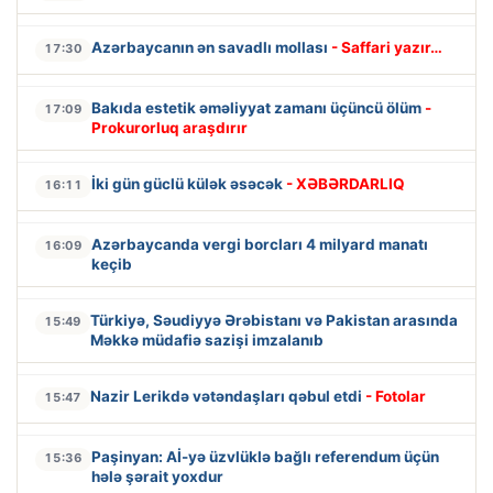
Azərbaycanın ən savadlı mollası
- Saffari yazır…
17:30
Bakıda estetik əməliyyat zamanı üçüncü ölüm
-
17:09
Prokurorluq araşdırır
İki gün güclü külək əsəcək
- XƏBƏRDARLIQ
16:11
Azərbaycanda vergi borcları 4 milyard manatı
16:09
keçib
Türkiyə, Səudiyyə Ərəbistanı və Pakistan arasında
15:49
Məkkə müdafiə sazişi imzalanıb
Nazir Lerikdə vətəndaşları qəbul etdi
- Fotolar
15:47
Paşinyan: Aİ-yə üzvlüklə bağlı referendum üçün
15:36
hələ şərait yoxdur