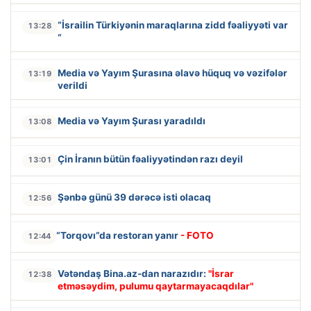
“İsrailin Türkiyənin maraqlarına zidd fəaliyyəti var
13:28
“
Media və Yayım Şurasına əlavə hüquq və vəzifələr
13:19
verildi
Media və Yayım Şurası yaradıldı
13:08
Çin İranın bütün fəaliyyətindən razı deyil
13:01
Şənbə günü 39 dərəcə isti olacaq
12:56
“Torqovı”da restoran yanır
- FOTO
12:44
Vətəndaş Bina.az-dan narazıdır:
"İsrar
12:38
etməsəydim, pulumu qaytarmayacaqdılar"