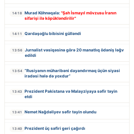
Murad Köhnəqala:
"Şah İsmayıl mövzusu İranın
14:18
sifarişi ilə köpükləndirilir"
Qardaşoğlu bibisini gülləndi
14:11
Jurnalist vəsiqəsinə görə 20 manatlıq ödəniş ləğv
13:56
edildi
“Rusiyanın müharibəni dayandırmaq üçün siyasi
13:54
iradəsi hələ də yoxdur”
Prezident Pakistana və Malayziyaya səfir təyin
13:43
etdi
Nemət Nağdəliyev səfir təyin olundu
13:41
Prezident üç səfiri geri çağırdı
13:40