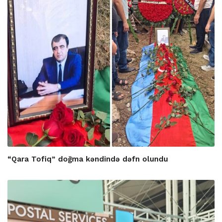
“Qara Tofiq” doğma kəndində dəfn olundu