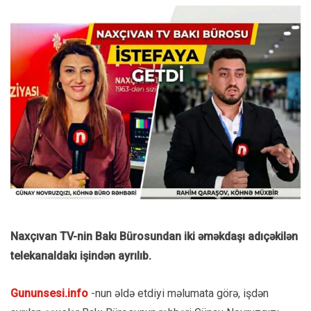
Naxçıvan TV-nin Bakı Bürosundan iki əməkdaşı adıçəkilən
telekanaldakı işindən ayrılıb.
Gununsesi.info
-nun əldə etdiyi məlumata görə, işdən