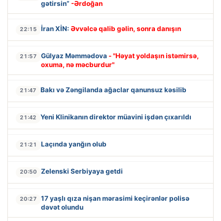
gətirsin”
-Ərdoğan
İran XİN:
Əvvəlcə qalib gəlin, sonra danışın
22:15
Gülyaz Məmmədova
- "Həyat yoldaşın istəmirsə,
21:57
oxuma, nə məcburdur"
Bakı və Zəngilanda ağaclar qanunsuz kəsilib
21:47
Yeni Klinikanın direktor müavini işdən çıxarıldı
21:42
Laçında yanğın olub
21:21
Zelenski Serbiyaya getdi
20:50
17 yaşlı qıza nişan mərasimi keçirənlər polisə
20:27
dəvət olundu