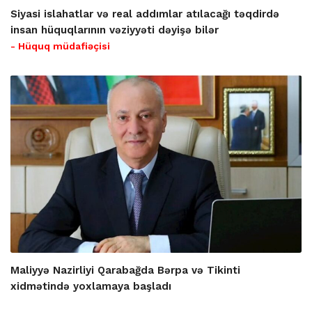
Siyasi islahatlar və real addımlar atılacağı təqdirdə
insan hüquqlarının vəziyyəti dəyişə bilər
- Hüquq müdafiəçisi
Maliyyə Nazirliyi Qarabağda Bərpa və Tikinti
xidmətində yoxlamaya başladı