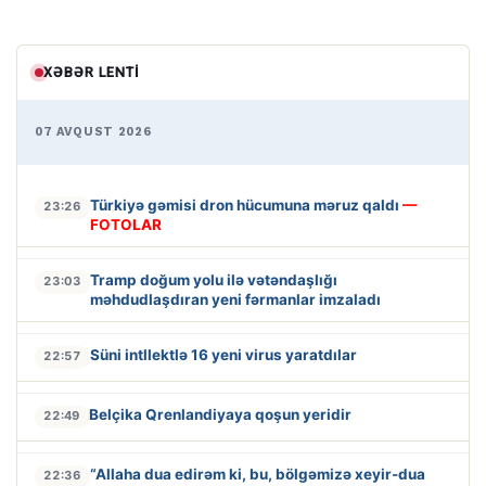
XƏBƏR LENTI
07 AVQUST 2026
Türkiyə gəmisi dron hücumuna məruz qaldı
—
23:26
FOTOLAR
Tramp doğum yolu ilə vətəndaşlığı
23:03
məhdudlaşdıran yeni fərmanlar imzaladı
Süni intllektlə 16 yeni virus yaratdılar
22:57
Belçika Qrenlandiyaya qoşun yeridir
22:49
“Allaha dua edirəm ki, bu, bölgəmizə xeyir-dua
22:36