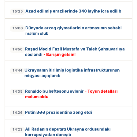
Azad edilmiş ərazilərində 340 layihə icra edilib
15:25
Dünyada ərzaq qiymətlərinin artmasının səbəbi
15:00
məlum olub
Rəşad Məcid Fazil Mustafa və Taleh Şahsuvarlıya
14:50
səsləndi
- Barışın getsin!
Ukraynanın itirilmiş logistika infrastrukturunun
14:44
miqyası açıqlanıb
Ronaldo bu həftəsonu evlənir
- Toyun detalları
14:35
məlum oldu
Putin BƏƏ prezidentinə zəng etdi
14:26
Ali Radanın deputatı Ukrayna ordusundakı
14:23
korrupsiyadan danışıb