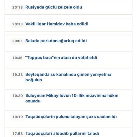
Rusiyada güclü zəlzələ oldu
20:18
Vəkil İlqar Həmidov həbs edildi
20:13
Bakıda parkdan oğurluq edildi
20:01
“Toppuş bacı”nın atası da vəfat etdi
19:46
Beyləqanda su kanalında çimən yeniyetmə
19:33
boğulub
Süleyman Mikayılovun 10 illik müavininə hökm
19:20
oxundu
Təqaüdçülərin pulunu talayan şəxs saxlanıldı
19:10
Təqaüdçüləri aldadıb pullarını taladı
17:58