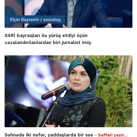
SSRİ bayraqları ilə yürüş etdiyi üçün
cəzalandırılanlardan biri jurnalist imiş
Səhnədə iki nəfər, yaddaşlarda bir səs
- Saffari yazır…