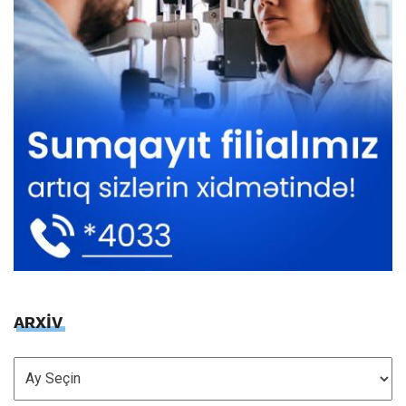
ARXİV
ARXİV