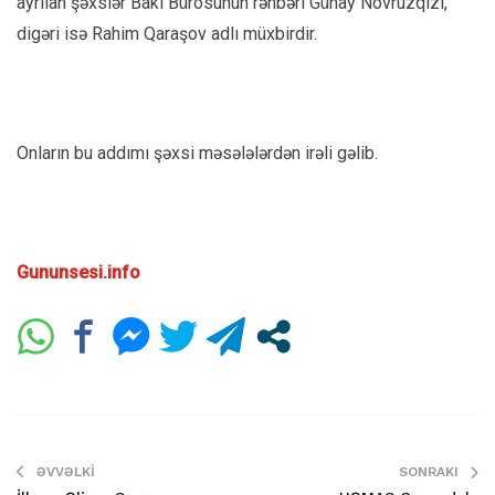
ayrılan şəxslər Bakı Bürosunun rəhbəri Günay Novruzqızı,
digəri isə Rahim Qaraşov adlı müxbirdir.
Onların bu addımı şəxsi məsələlərdən irəli gəlib.
Gununsesi.info
ƏVVƏLKI
SONRAKI