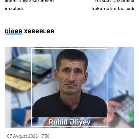
İlham Əliyev Sərəncam
HƏMAS Qəzzadakı
imzaladı
hökumətini buraxdı
DİGƏR XƏBƏRLƏR
07 Avqust 2026 17:58