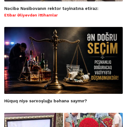
Nəcibə Nəsibovanın rektor təyinatına etiraz:
Etibar Əliyevdən ittihamlar
Hüquq niyə sərxoşluğu bəhanə saymır?