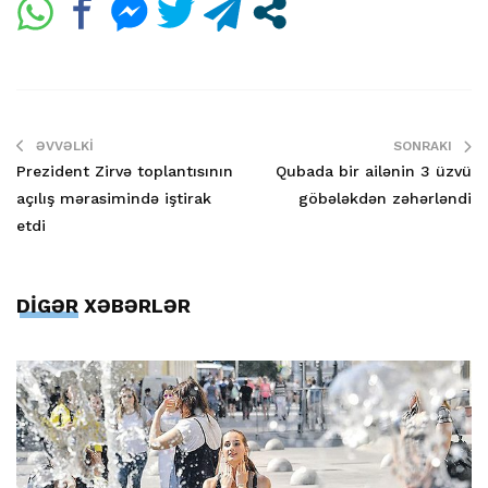
ƏVVƏLKI
SONRAKI
Prezident Zirvə toplantısının
Qubada bir ailənin 3 üzvü
açılış mərasimində iştirak
göbələkdən zəhərləndi
etdi
DİGƏR XƏBƏRLƏR