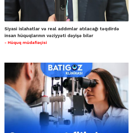
Siyasi islahatlar və real addımlar atılacağı təqdirdə
insan hüquqlarının vəziyyəti dəyişə bilər
- Hüquq müdafiəçisi