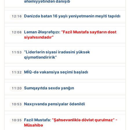
əhəmiyyətindən danışıb
Dənizdə batan 16 yaşlı yeniyetmənin meyiti tapıldı
12:16
Ləman Ələşrəfqızı:
“Fazil Mustafa saytların dost
12:08
siyahısındadır”
“Liderlərin siyasi iradəsini yüksək
11:53
qiymətləndiririk”
MİQ-də vakansiya seçimi başladı
11:32
Sumqayıtda sexdə yanğın
11:20
Naxçıvanda pensiyalar ödənildi
10:53
Fazil Mustafa:
“Şahsevənliklə dövlət qurulmaz” -
10:35
Müsahibə