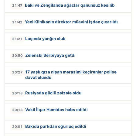
Bakı və Zəngilanda ağaclar qanunsuz kəsilib
21:47
Yeni Klinikanın direktor müavini işdən çıxarıldı
21:42
Laçında yanğın olub
21:21
Zelenski Serbiyaya getdi
20:50
17 yaşlı qıza nişan mərasimi keçirənlər polisə
20:27
dəvət olundu
Rusiyada güclü zəlzələ oldu
20:18
Vəkil İlqar Həmidov həbs edildi
20:13
Bakıda parkdan oğurluq edildi
20:01