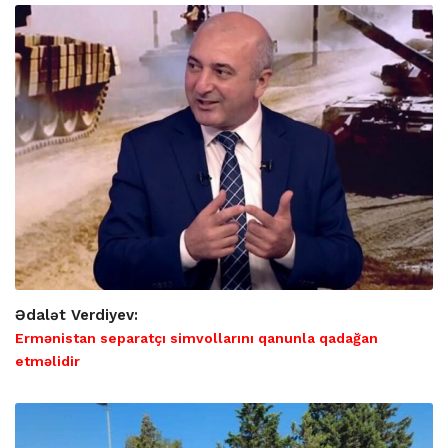
Ədalət Verdiyev:
Ermənistan separatçı simvollarını qanunla qadağan
etməlidir