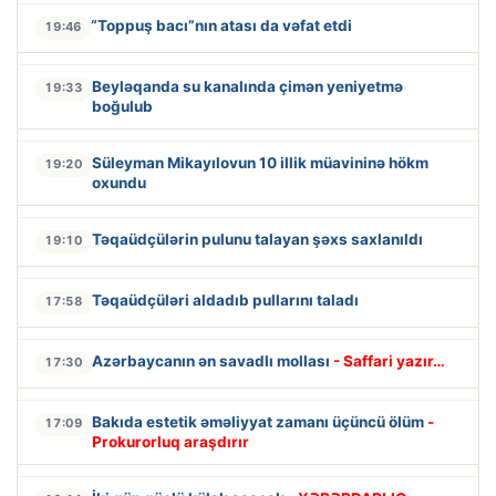
“Toppuş bacı”nın atası da vəfat etdi
19:46
Beyləqanda su kanalında çimən yeniyetmə
19:33
boğulub
Süleyman Mikayılovun 10 illik müavininə hökm
19:20
oxundu
Təqaüdçülərin pulunu talayan şəxs saxlanıldı
19:10
Təqaüdçüləri aldadıb pullarını taladı
17:58
Azərbaycanın ən savadlı mollası
- Saffari yazır…
17:30
Bakıda estetik əməliyyat zamanı üçüncü ölüm
-
17:09
Prokurorluq araşdırır