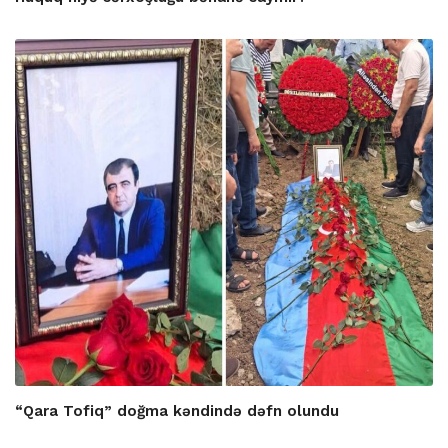
“Qara Tofiq” doğma kəndində dəfn olundu