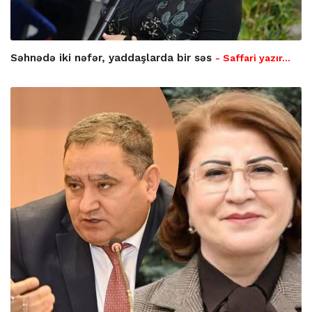
Səhnədə iki nəfər, yaddaşlarda bir səs
- Saffari yazır…