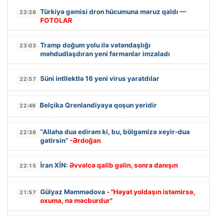
Türkiyə gəmisi dron hücumuna məruz qaldı
—
23:26
FOTOLAR
Tramp doğum yolu ilə vətəndaşlığı
23:03
məhdudlaşdıran yeni fərmanlar imzaladı
Süni intllektlə 16 yeni virus yaratdılar
22:57
Belçika Qrenlandiyaya qoşun yeridir
22:49
“Allaha dua edirəm ki, bu, bölgəmizə xeyir-dua
22:36
gətirsin”
-Ərdoğan
İran XİN:
Əvvəlcə qalib gəlin, sonra danışın
22:15
Gülyaz Məmmədova
- "Həyat yoldaşın istəmirsə,
21:57
oxuma, nə məcburdur"