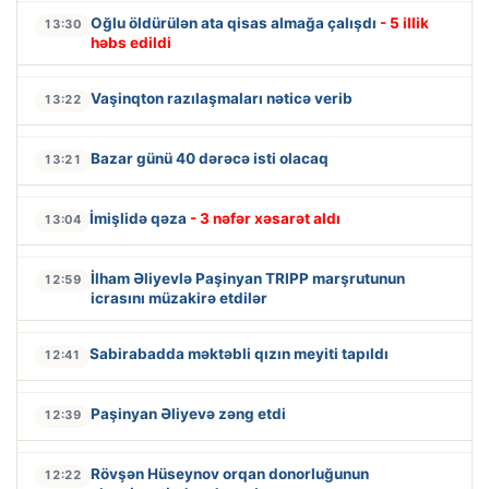
Oğlu öldürülən ata qisas almağa çalışdı
- 5 illik
13:30
həbs edildi
Vaşinqton razılaşmaları nəticə verib
13:22
Bazar günü 40 dərəcə isti olacaq
13:21
İmişlidə qəza
- 3 nəfər xəsarət aldı
13:04
İlham Əliyevlə Paşinyan TRIPP marşrutunun
12:59
icrasını müzakirə etdilər
Sabirabadda məktəbli qızın meyiti tapıldı
12:41
Paşinyan Əliyevə zəng etdi
12:39
Rövşən Hüseynov orqan donorluğunun
12:22