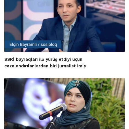
SSRİ bayraqları ilə yürüş etdiyi üçün
cəzalandırılanlardan biri jurnalist imiş