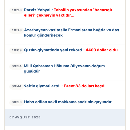
Pərviz Yəhyalı:
Təhsilin yaxasından “bacarıqlı
10:28
əlləri” çəkməyin vaxtıdır...
Azərbaycan vasitəsilə Ermənistana buğda və daş
10:18
kömür göndəriləcək
Qızılın qiymətində yeni rekord
- 4400 dollar oldu
10:09
Milli Qəhrəman Hökumə Əliyevanın doğum
09:54
günüdür
Neftin qiyməti artdı
- Brent 83 dolları keçdi
09:44
Həbs edilən vəkil məhkəmə sədrinin qayınıdır
08:53
07 AVQUST 2026