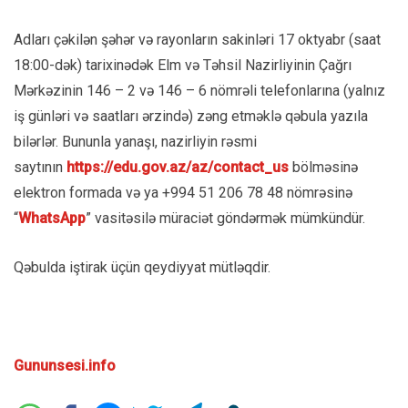
Adları çəkilən şəhər və rayonların sakinləri 17 oktyabr (saat
18:00-dək) tarixinədək Elm və Təhsil Nazirliyinin Çağrı
Mərkəzinin 146 – 2 və 146 – 6 nömrəli telefonlarına (yalnız
iş günləri və saatları ərzində) zəng etməklə qəbula yazıla
bilərlər. Bununla yanaşı, nazirliyin rəsmi
saytının
https://edu.gov.az/az/contact_us
bölməsinə
elektron formada və ya +994 51 206 78 48 nömrəsinə
“
WhatsApp
” vasitəsilə müraciət göndərmək mümkündür.
Qəbulda iştirak üçün qeydiyyat mütləqdir.
Gununsesi.info