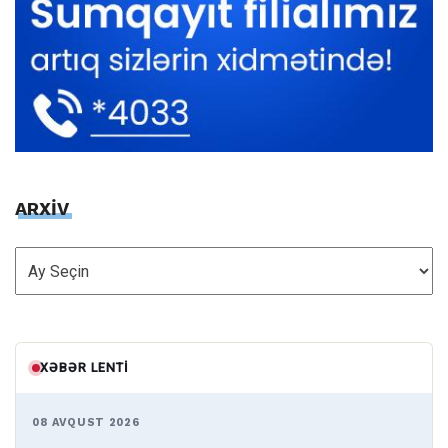
ARXİV
ARXİV
XƏBƏR LENTI
08 AVQUST 2026