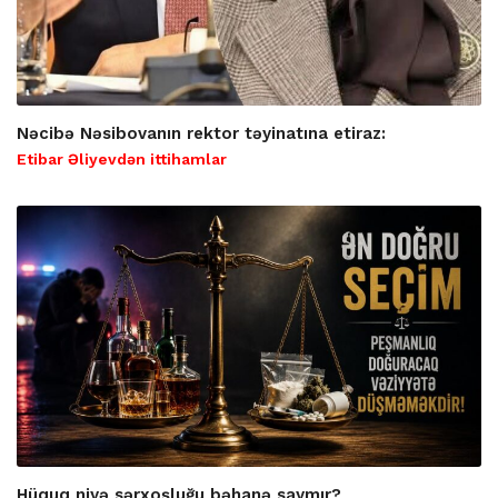
Nəcibə Nəsibovanın rektor təyinatına etiraz:
Etibar Əliyevdən ittihamlar
Hüquq niyə sərxoşluğu bəhanə saymır?