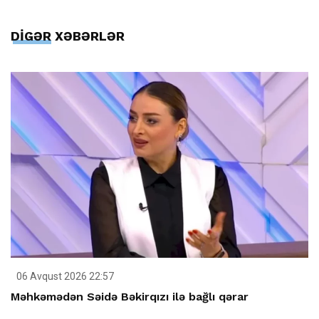
DİGƏR XƏBƏRLƏR
06 Avqust 2026 22:57
Məhkəmədən Səidə Bəkirqızı ilə bağlı qərar