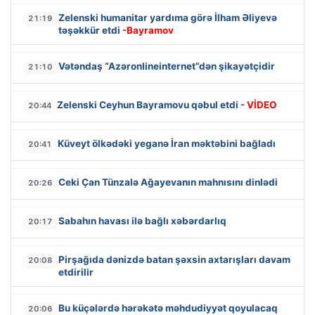
Zelenski humanitar yardıma görə İlham Əliyevə
21:19
təşəkkür etdi
-Bayramov
Vətəndaş “Azəronlineinternet”dən şikayətçidir
21:10
Zelenski Ceyhun Bayramovu qəbul etdi
- VİDEO
20:44
Küveyt ölkədəki yeganə İran məktəbini bağladı
20:41
Ceki Çan Tünzalə Ağayevanın mahnısını dinlədi
20:26
Sabahın havası ilə bağlı xəbərdarlıq
20:17
Pirşağıda dənizdə batan şəxsin axtarışları davam
20:08
etdirilir
Bu küçələrdə hərəkətə məhdudiyyət qoyulacaq
20:06