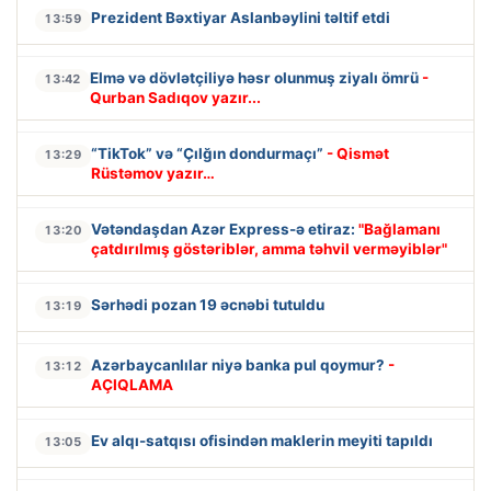
Prezident Bəxtiyar Aslanbəylini təltif etdi
13:59
Elmə və dövlətçiliyə həsr olunmuş ziyalı ömrü
-
13:42
Qurban Sadıqov yazır...
“TikTok” və “Çılğın dondurmaçı”
- Qismət
13:29
Rüstəmov yazır…
Vətəndaşdan Azər Express-ə etiraz:
"Bağlamanı
13:20
çatdırılmış göstəriblər, amma təhvil verməyiblər"
Sərhədi pozan 19 əcnəbi tutuldu
13:19
Azərbaycanlılar niyə banka pul qoymur?
-
13:12
AÇIQLAMA
Ev alqı-satqısı ofisindən maklerin meyiti tapıldı
13:05