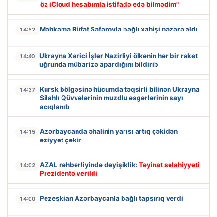
öz iCloud hesabımla istifadə edə bilmədim"
Məhkəmə Rüfət Səfərovla bağlı xahişi nəzərə aldı
14:52
Ukrayna Xarici İşlər Nazirliyi ölkənin hər bir raket
14:40
uğrunda mübarizə apardığını bildirib
Kursk bölgəsinə hücumda təqsirli bilinən Ukrayna
14:37
Silahlı Qüvvələrinin muzdlu əsgərlərinin sayı
açıqlanıb
Azərbaycanda əhalinin yarısı artıq çəkidən
14:15
əziyyət çəkir
AZAL rəhbərliyində dəyişiklik:
Təyinat səlahiyyəti
14:02
Prezidentə verildi
Pezeşkian Azərbaycanla bağlı tapşırıq verdi
14:00