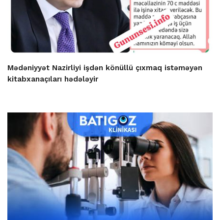
Mədəniyyət Nazirliyi işdən könüllü çıxmaq istəməyən
kitabxanaçıları hədələyir