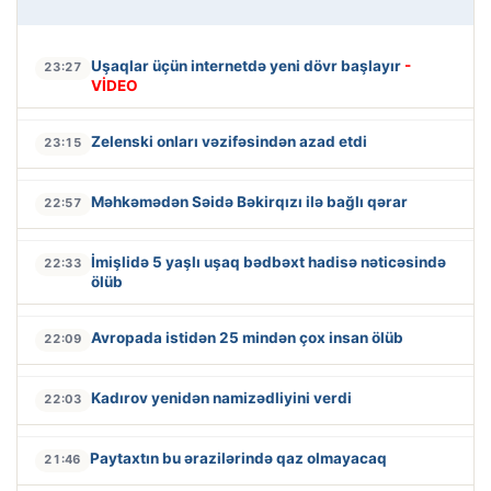
Uşaqlar üçün internetdə yeni dövr başlayır
-
23:27
VİDEO
Zelenski onları vəzifəsindən azad etdi
23:15
Məhkəmədən Səidə Bəkirqızı ilə bağlı qərar
22:57
İmişlidə 5 yaşlı uşaq bədbəxt hadisə nəticəsində
22:33
ölüb
Avropada istidən 25 mindən çox insan ölüb
22:09
Kadırov yenidən namizədliyini verdi
22:03
Paytaxtın bu ərazilərində qaz olmayacaq
21:46