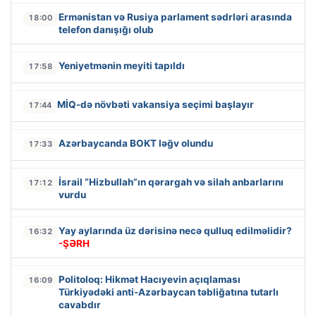
Ermənistan və Rusiya parlament sədrləri arasında
18:00
telefon danışığı olub
Yeniyetmənin meyiti tapıldı
17:58
MİQ-də növbəti vakansiya seçimi başlayır
17:44
Azərbaycanda BOKT ləğv olundu
17:33
İsrail “Hizbullah”ın qərargah və silah anbarlarını
17:12
vurdu
Yay aylarında üz dərisinə necə qulluq edilməlidir?
16:32
-ŞƏRH
Politoloq: Hikmət Hacıyevin açıqlaması
16:09
Türkiyədəki anti-Azərbaycan təbliğatına tutarlı
cavabdır