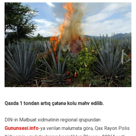
Qaxda 1 tondan artıq çətənə kolu məhv edilib.
DİN-in Mətbuat xidmətinin regional qrupundan
Gununsesi.info
-ya verilən məlumata görə, Qax Rayon Polis