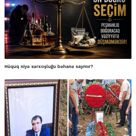
Hüquq niyə sərxoşluğu bəhanə saymır?