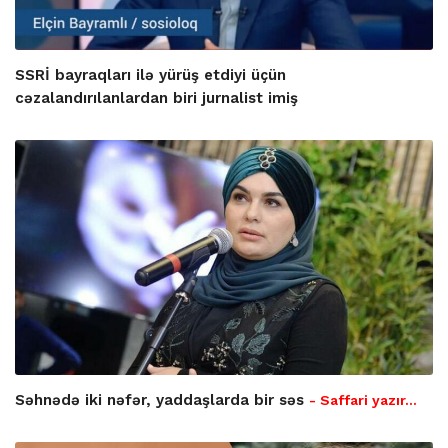
SSRİ bayraqları ilə yürüş etdiyi üçün
cəzalandırılanlardan biri jurnalist imiş
Səhnədə iki nəfər, yaddaşlarda bir səs
- Saffari yazır…