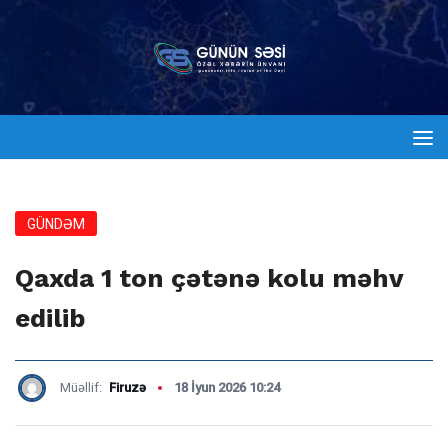
GÜNDƏM
Qaxda 1 ton çətənə kolu məhv
edilib
Müəllif:
Firuzə
18 İyun 2026 10:24