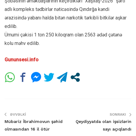
Şöbəsinin əməkdaşlarının keçirdikləri “Xaşxaş-2026” şərti
adlı kompleks tədbirlər nəticəsində Qındırğa kəndi
ərazisində yabanı halda bitən narkotik tərkibli bitkilər aşkar
edilib.
Ümumi çəkisi 1 ton 250 kiloqram olan 2563 ədəd çətənə
kolu məhv edilib.
Gununsesi.info
ƏVVƏLKI
SONRAKI
Mübariz İbrahimovun şəhid
Qeydiyyatda olan işsizlərin
olmasından 16 il ötür
sayı açıqlandı