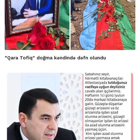
“Qara Tofiq” doğma kəndində dəfn olundu