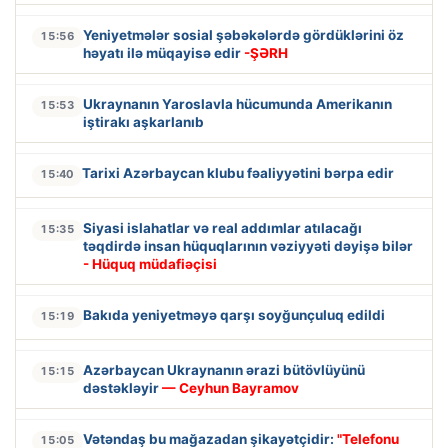
Yeniyetmələr sosial şəbəkələrdə gördüklərini öz
15:56
həyatı ilə müqayisə edir
-ŞƏRH
Ukraynanın Yaroslavla hücumunda Amerikanın
15:53
iştirakı aşkarlanıb
Tarixi Azərbaycan klubu fəaliyyətini bərpa edir
15:40
Siyasi islahatlar və real addımlar atılacağı
15:35
təqdirdə insan hüquqlarının vəziyyəti dəyişə bilər
- Hüquq müdafiəçisi
Bakıda yeniyetməyə qarşı soyğunçuluq edildi
15:19
Azərbaycan Ukraynanın ərazi bütövlüyünü
15:15
dəstəkləyir
— Ceyhun Bayramov
Vətəndaş bu mağazadan şikayətçidir:
"Telefonu
15:05