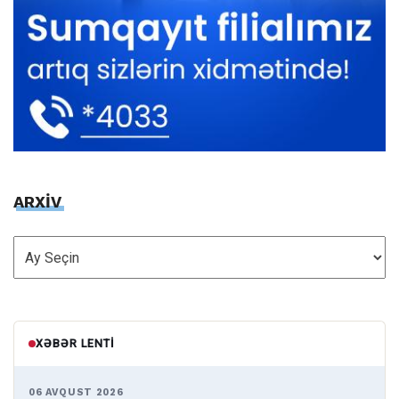
ARXİV
ARXİV
XƏBƏR LENTI
06 AVQUST 2026