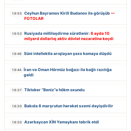
Ceyhun Bayramov Kirill Budanov ilə görüşüb
—
19:55
FOTOLAR
Rusiyada milliləşdirmə sürətlənir:
6 ayda 10
19:53
milyard dollarlıq aktiv dövlət nəzarətinə keçdi
Süni intellektlə arıqlayan şəxs komaya düşdü
19:49
İran və Oman Hörmüz boğazı ilə bağlı razılığa
19:44
gəldi
Tiktoker “Beniz”ə hökm oxundu
18:37
Bakıda 6 marşrutun hərəkət sxemi dəyişdirilir
18:20
Azərbaycan XİN Yamaykanı təbrik etdi
18:20