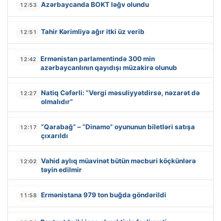
Azərbaycanda BOKT ləğv olundu
12:53
Tahir Kərimliyə ağır itki üz verib
12:51
Ermənistan parlamentində 300 min
12:42
azərbaycanlının qayıdışı müzakirə olunub
Natiq Cəfərli: “Vergi məsuliyyətdirsə, nəzarət də
12:27
olmalıdır”
“Qarabağ” – “Dinamo” oyununun biletləri satışa
12:17
çıxarıldı
Vahid aylıq müavinət bütün məcburi köçkünlərə
12:02
təyin edilmir
Ermənistana 979 ton buğda göndərildi
11:58