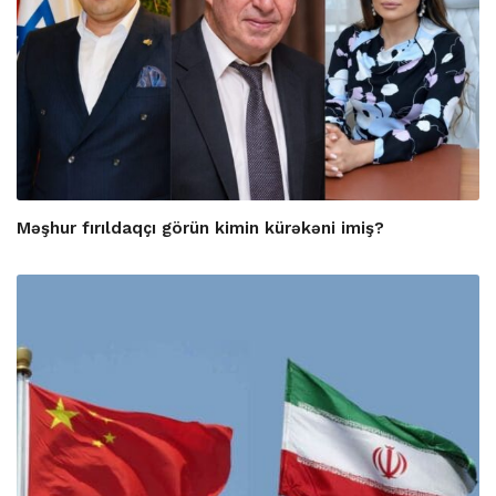
Məşhur fırıldaqçı görün kimin kürəkəni imiş?