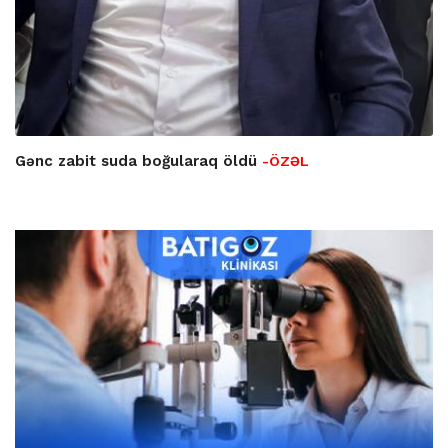
Gənc zabit suda boğularaq öldü
-ÖZƏL