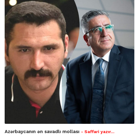
Azərbaycanın ən savadlı mollası
- Saffari yazır…