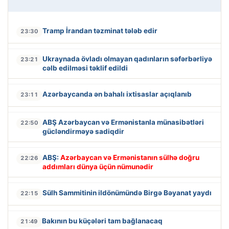
Tramp İrandan təzminat tələb edir
23:30
Ukraynada övladı olmayan qadınların səfərbərliyə
23:21
cəlb edilməsi təklif edildi
Azərbaycanda ən bahalı ixtisaslar açıqlanıb
23:11
ABŞ Azərbaycan və Ermənistanla münasibətləri
22:50
gücləndirməyə sadiqdir
ABŞ:
Azərbaycan və Ermənistanın sülhə doğru
22:26
addımları dünya üçün nümunədir
Sülh Sammitinin ildönümündə Birgə Bəyanat yaydı
22:15
Bakının bu küçələri tam bağlanacaq
21:49