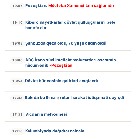
Pezeşkian:
Müctəba Xamenei tam sağlamdır
19:55
Kibercinayətkarlar dövlət qulluqçularını belə
19:10
hədəfə alır
Şahbuzda qəza oldu, 76 yaşlı qadın öldü
19:08
ABŞ İrana süni intellekt məlumatları əsasında
19:00
hücum edib
-Pezeşkian
Dövlət büdcəsinin gəlirləri açıqlandı
18:54
Bakıda bu 9 marşrutun hərəkət istiqaməti dəyişdi
17:42
Vicdanın məhkəməsi
17:39
Kolumbiyada dağıdıcı zəlzələ
17:18