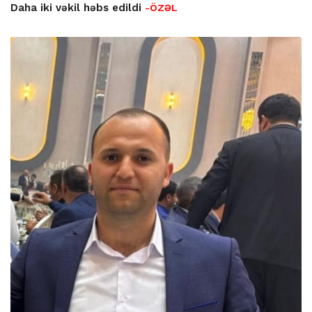
Daha iki vəkil həbs edildi
-ÖZƏL