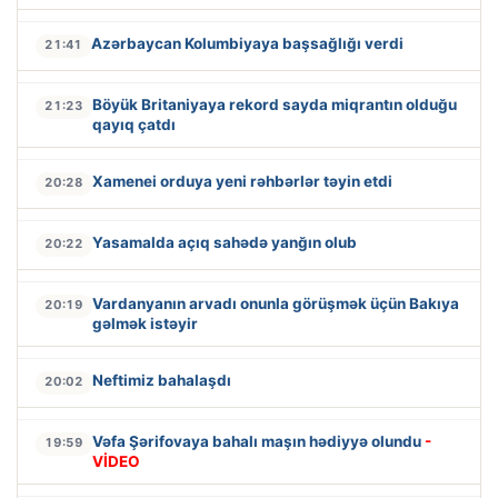
Azərbaycan Kolumbiyaya başsağlığı verdi
21:41
Böyük Britaniyaya rekord sayda miqrantın olduğu
21:23
qayıq çatdı
Xamenei orduya yeni rəhbərlər təyin etdi
20:28
Yasamalda açıq sahədə yanğın olub
20:22
Vardanyanın arvadı onunla görüşmək üçün Bakıya
20:19
gəlmək istəyir
Neftimiz bahalaşdı
20:02
Vəfa Şərifovaya bahalı maşın hədiyyə olundu
-
19:59
VİDEO