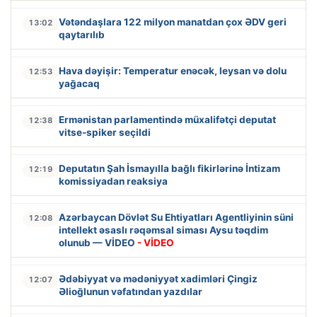
Vətəndaşlara 122 milyon manatdan çox ƏDV geri
13:02
qaytarılıb
Hava dəyişir: Temperatur enəcək, leysan və dolu
12:53
yağacaq
Ermənistan parlamentində müxalifətçi deputat
12:38
vitse-spiker seçildi
Deputatın Şah İsmayılla bağlı fikirlərinə İntizam
12:19
komissiyadan reaksiya
Azərbaycan Dövlət Su Ehtiyatları Agentliyinin süni
12:08
intellekt əsaslı rəqəmsal siması Aysu təqdim
olunub — VİDEO
- VİDEO
Ədəbiyyat və mədəniyyət xadimləri Çingiz
12:07
Əlioğlunun vəfatından yazdılar