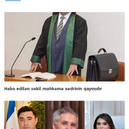
Həbs edilən vəkil məhkəmə sədrinin qayınıdır