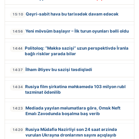
Qeyri-sabit hava bu tarixədək davam edəcək
15:10
Yeni mövsüm başlayır – İlk turun oyunları bəlli oldu
14:56
Politoloq: “Məkkə sazişi” uzun perspektivdə İranla
14:44
bağlı risklər yarada bilər
İlham Əliyev bu sazişi təsdiqlədi
14:37
Rusiya film şirkətinə məhkəmədə 103 milyon rubl
14:34
təzminat ödənilib
Mediada yayılan məlumatlara görə, Omsk Neft
14:23
Emalı Zavodunda boşalma baş verib
Rusiya Müdafiə Nazirliyi son 24 saat ərzində
14:20
vurulan Ukrayna dronlarının sayını açıqlayıb