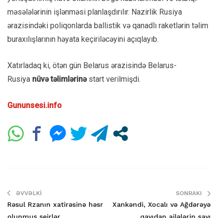
məsələlərinin işlənməsi planlaşdırılır. Nazirlik Rusiya
ərazisindəki poliqonlarda ballistik və qanadlı raketlərin təlim
buraxılışlarının həyata keçiriləcəyini açıqlayıb.
Xatırladaq ki, ötən gün Belarus ərazisində Belarus-
Rusiya
nüvə təlimlərinə
start verilmişdi.
Gununsesi.info
ƏVVƏLKI
SONRAKI
Rəsul Rzanın xatirəsinə həsr
Xankəndi, Xocalı və Ağdərəyə
olunmuş şeirlər
qayıdan ailələrin sayı