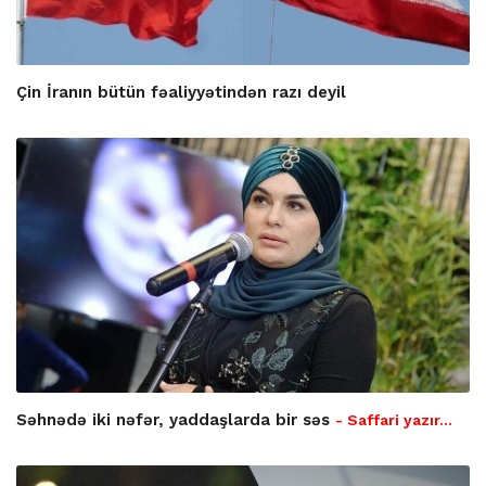
Çin İranın bütün fəaliyyətindən razı deyil
Səhnədə iki nəfər, yaddaşlarda bir səs
- Saffari yazır…