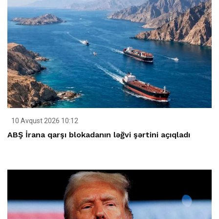
10 Avqust 2026 10:12
ABŞ İrana qarşı blokadanın ləğvi şərtini açıqladı