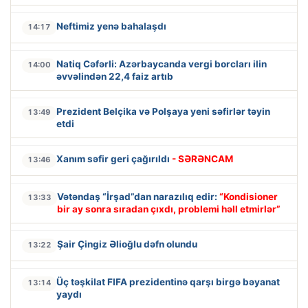
Neftimiz yenə bahalaşdı
14:17
Natiq Cəfərli: Azərbaycanda vergi borcları ilin
14:00
əvvəlindən 22,4 faiz artıb
Prezident Belçika və Polşaya yeni səfirlər təyin
13:49
etdi
Xanım səfir geri çağırıldı
- SƏRƏNCAM
13:46
Vətəndaş “İrşad”dan narazılıq edir:
“Kondisioner
13:33
bir ay sonra sıradan çıxdı, problemi həll etmirlər”
Şair Çingiz Əlioğlu dəfn olundu
13:22
Üç təşkilat FIFA prezidentinə qarşı birgə bəyanat
13:14
yaydı