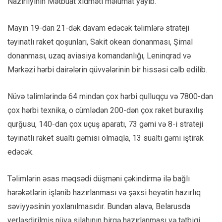
Nazirliyinin Mətbuat xidməti məlumat yayıb.
Mayın 19-dan 21-dək davam edəcək təlimlərə strateji
təyinatlı raket qoşunları, Sakit okean donanması, Şimal
donanması, uzaq aviasiya komandanlığı, Leninqrad və
Mərkəzi hərbi dairələrin qüvvələrinin bir hissəsi cəlb edilib.
Nüvə təlimlərində 64 mindən çox hərbi qulluqçu və 7800-dən
çox hərbi texnika, o cümlədən 200-dən çox raket buraxılış
qurğusu, 140-dan çox uçuş aparatı, 73 gəmi və 8-i strateji
təyinatlı raket sualtı gəmisi olmaqla, 13 sualtı gəmi iştirak
edəcək.
Təlimlərin əsas məqsədi düşməni çəkindirmə ilə bağlı
hərəkətlərin işlənib hazırlanması və şəxsi heyətin hazırlıq
səviyyəsinin yoxlanılmasıdır. Bundan əlavə, Belarusda
yerləşdirilmiş nüvə silahının birgə hazırlanması və tətbiqi