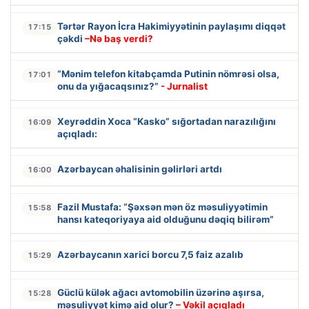
Tərtər Rayon İcra Hakimiyyətinin paylaşımı diqqət
17:15
çəkdi
–Nə baş verdi?
“Mənim telefon kitabçamda Putinin nömrəsi olsa,
17:01
onu da yığacaqsınız?”
- Jurnalist
Xeyrəddin Xoca “Kasko” sığortadan narazılığını
16:09
açıqladı:
Azərbaycan əhalisinin gəlirləri artdı
16:00
Fazil Mustafa: “Şəxsən mən öz məsuliyyətimin
15:58
hansı kateqoriyaya aid olduğunu dəqiq bilirəm”
Azərbaycanın xarici borcu 7,5 faiz azalıb
15:29
Güclü külək ağacı avtomobilin üzərinə aşırsa,
15:28
məsuliyyət kimə aid olur?
– Vəkil açıqladı