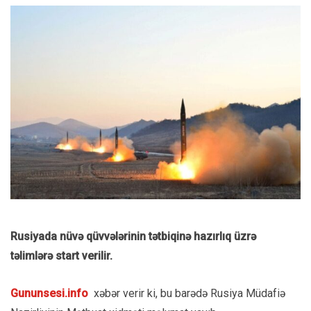
Rusiyada nüvə qüvvələrinin tətbiqinə hazırlıq üzrə
təlimlərə start verilir.
Gununsesi.info
xəbər verir ki, bu barədə Rusiya Müdafiə