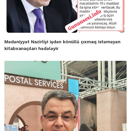
Mədəniyyət Nazirliyi işdən könüllü çıxmaq istəməyən
kitabxanaçıları hədələyir