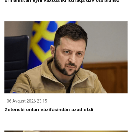
Ermənistan eyni vaxtda iki ittifaqa üzv ola bilməz
06 Avqust 2026 23:15
Zelenski onları vəzifəsindən azad etdi