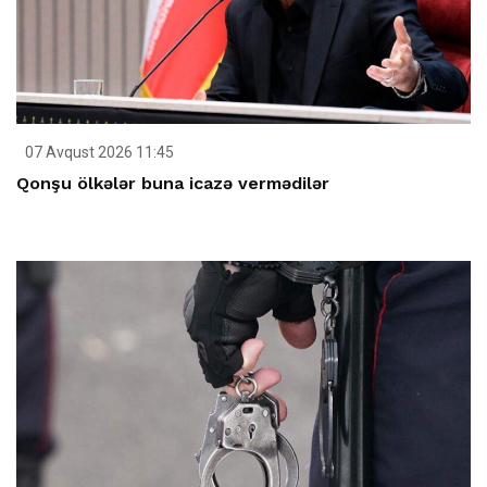
07 Avqust 2026 11:45
Qonşu ölkələr buna icazə vermədilər