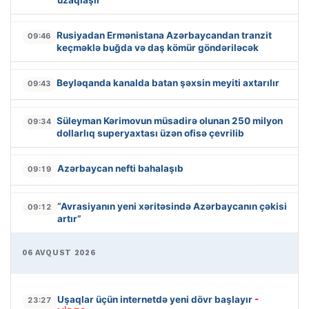
Rusiyadan Ermənistana Azərbaycandan tranzit
09:46
keçməklə buğda və daş kömür göndəriləcək
Beyləqanda kanalda batan şəxsin meyiti axtarılır
09:43
Süleyman Kərimovun müsadirə olunan 250 milyon
09:34
dollarlıq superyaxtası üzən ofisə çevrilib
Azərbaycan nefti bahalaşıb
09:19
“Avrasiyanın yeni xəritəsində Azərbaycanın çəkisi
09:12
artır”
06 AVQUST 2026
Uşaqlar üçün internetdə yeni dövr başlayır
-
23:27