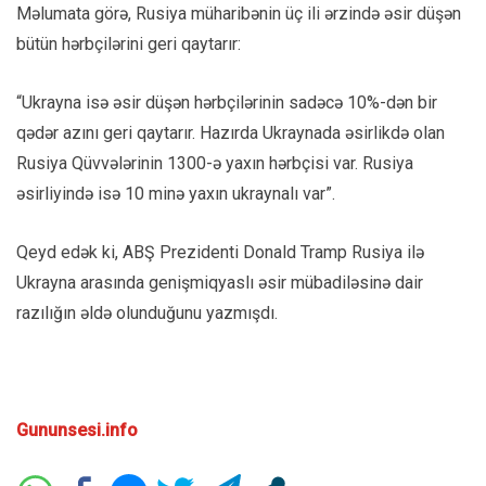
Məlumata görə, Rusiya müharibənin üç ili ərzində əsir düşən
bütün hərbçilərini geri qaytarır:
“Ukrayna isə əsir düşən hərbçilərinin sadəcə 10%-dən bir
qədər azını geri qaytarır. Hazırda Ukraynada əsirlikdə olan
Rusiya Qüvvələrinin 1300-ə yaxın hərbçisi var. Rusiya
əsirliyində isə 10 minə yaxın ukraynalı var”.
Qeyd edək ki, ABŞ Prezidenti Donald Tramp Rusiya ilə
Ukrayna arasında genişmiqyaslı əsir mübadiləsinə dair
razılığın əldə olunduğunu yazmışdı.
Gununsesi.info