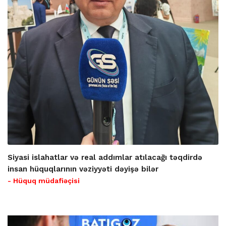
Siyasi islahatlar və real addımlar atılacağı təqdirdə
insan hüquqlarının vəziyyəti dəyişə bilər
- Hüquq müdafiəçisi