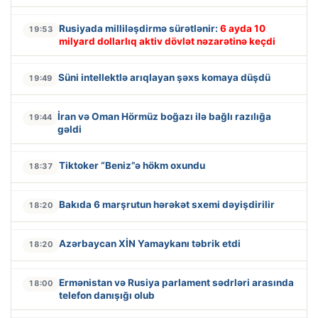
Rusiyada milliləşdirmə sürətlənir:
6 ayda 10
19:53
milyard dollarlıq aktiv dövlət nəzarətinə keçdi
Süni intellektlə arıqlayan şəxs komaya düşdü
19:49
İran və Oman Hörmüz boğazı ilə bağlı razılığa
19:44
gəldi
Tiktoker “Beniz”ə hökm oxundu
18:37
Bakıda 6 marşrutun hərəkət sxemi dəyişdirilir
18:20
Azərbaycan XİN Yamaykanı təbrik etdi
18:20
Ermənistan və Rusiya parlament sədrləri arasında
18:00
telefon danışığı olub