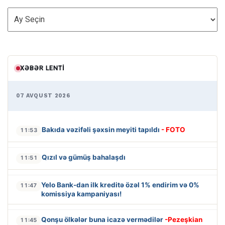
ARXİV
XƏBƏR LENTI
07 AVQUST 2026
Bakıda vəzifəli şəxsin meyiti tapıldı
- FOTO
11:53
Qızıl və gümüş bahalaşdı
11:51
Yelo Bank-dan ilk kreditə özəl 1% endirim və 0%
11:47
komissiya kampaniyası!
Qonşu ölkələr buna icazə vermədilər
-Pezeşkian
11:45