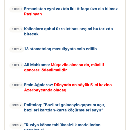
Ermənistan eyni vaxtda iki ittifaqa üzv ola bilməz
-
10:30
Paşinyan
Kolleclərə qəbul üzrə ixtisas seçimi bu tarixdə
10:26
bitəcək
13 stomatoloq məsuliyyətə cəlb edilib
10:22
Ali Məhkəmə:
Müqavilə olmasa da, müəllif
10:13
qonorarı ödənilməlidir
Emin Ağalarov:
Dünyada ən böyük 5-ci kazino
10:09
Azərbaycanda olacaq
Politoloq: “Bəziləri gələcəyin qapısını açır,
09:57
bəziləri kartdan-karta köçürmələri sayır”
“Rusiya köhnə təhlükəsizlik modelindən
09:57
uzaqlaşır”