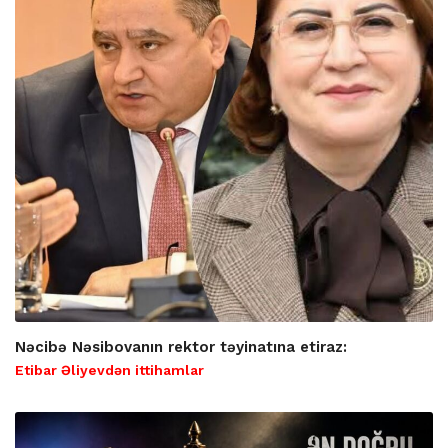
Nəcibə Nəsibovanın rektor təyinatına etiraz:
Etibar Əliyevdən ittihamlar