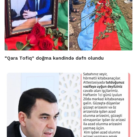
“Qara Tofiq” doğma kəndində dəfn olundu