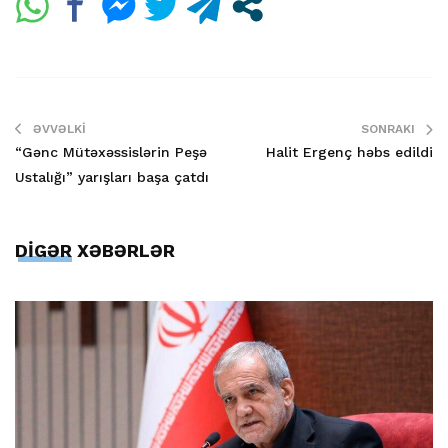
ƏVVƏLKI
SONRAKI
“Gənc Mütəxəssislərin Peşə
Halit Ergenç həbs edildi
Ustalığı” yarışları başa çatdı
DİGƏR XƏBƏRLƏR