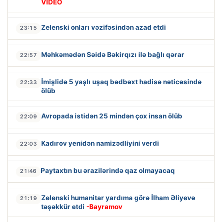
VİDEO
Zelenski onları vəzifəsindən azad etdi
23:15
Məhkəmədən Səidə Bəkirqızı ilə bağlı qərar
22:57
İmişlidə 5 yaşlı uşaq bədbəxt hadisə nəticəsində
22:33
ölüb
Avropada istidən 25 mindən çox insan ölüb
22:09
Kadırov yenidən namizədliyini verdi
22:03
Paytaxtın bu ərazilərində qaz olmayacaq
21:46
Zelenski humanitar yardıma görə İlham Əliyevə
21:19
təşəkkür etdi
-Bayramov