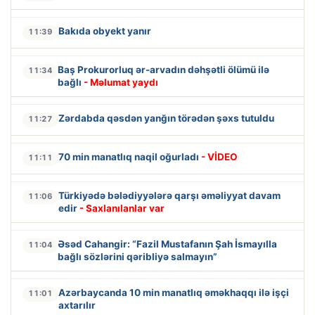
Bakıda obyekt yanır
11:39
Baş Prokurorluq ər-arvadın dəhşətli ölümü ilə
11:34
bağlı
- Məlumat yaydı
Zərdabda qəsdən yanğın törədən şəxs tutuldu
11:27
70 min manatlıq naqil oğurladı
- VİDEO
11:11
Türkiyədə bələdiyyələrə qarşı əməliyyat davam
11:06
edir
- Saxlanılanlar var
Əsəd Cahangir: “Fazil Mustafanın Şah İsmayılla
11:04
bağlı sözlərini qəribliyə salmayın”
Azərbaycanda 10 min manatlıq əməkhaqqı ilə işçi
11:01
axtarılır