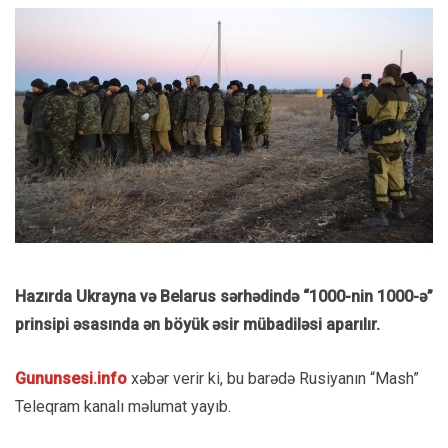
Hazırda Ukrayna və Belarus sərhədində “1000-nin 1000-ə”
prinsipi əsasında ən böyük əsir mübadiləsi aparılır.
Gununsesi.info
xəbər verir ki, bu barədə Rusiyanın “Mash”
Teleqram kanalı məlumat yayıb.