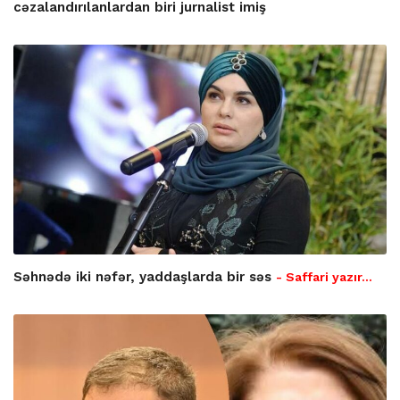
cəzalandırılanlardan biri jurnalist imiş
Səhnədə iki nəfər, yaddaşlarda bir səs
- Saffari yazır…