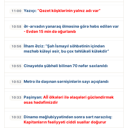
Yazıçı:
“Qəzet köşklərinin yalnız adı var”
11:00
Ər-arvadın yanaraq ölməsinə görə həbs edilən var
10:58
- Evdən 15 min də oğurlanıb
İlham Əziz: “Şah İsmayıl söhbətinin içindən
10:56
məzhəb küləyi əsir, bu çox təhlükəli küləkdir”
Cinayətdə şübhəli bilinən 70 nəfər saxlanıldı
10:55
Metro ilə daşınan sərnişinlərin sayı açıqlandı
10:52
Paşinyan:
Aİİ ölkələri ilə əlaqələri gücləndirmək
10:33
əsas hədəfimizdir
Dinamo məğlubiyyətindən sonra sərt narazılıq:
10:32
Kapitanların fəaliyyəti ciddi suallar doğurur