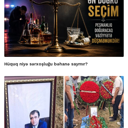
Hüquq niyə sərxoşluğu bəhanə saymır?