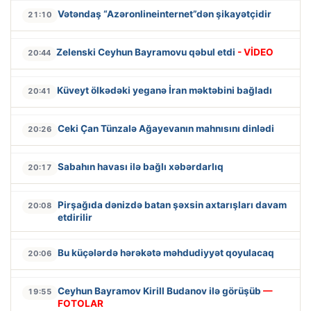
Vətəndaş “Azəronlineinternet”dən şikayətçidir
21:10
Zelenski Ceyhun Bayramovu qəbul etdi
- VİDEO
20:44
Küveyt ölkədəki yeganə İran məktəbini bağladı
20:41
Ceki Çan Tünzalə Ağayevanın mahnısını dinlədi
20:26
Sabahın havası ilə bağlı xəbərdarlıq
20:17
Pirşağıda dənizdə batan şəxsin axtarışları davam
20:08
etdirilir
Bu küçələrdə hərəkətə məhdudiyyət qoyulacaq
20:06
Ceyhun Bayramov Kirill Budanov ilə görüşüb
—
19:55
FOTOLAR