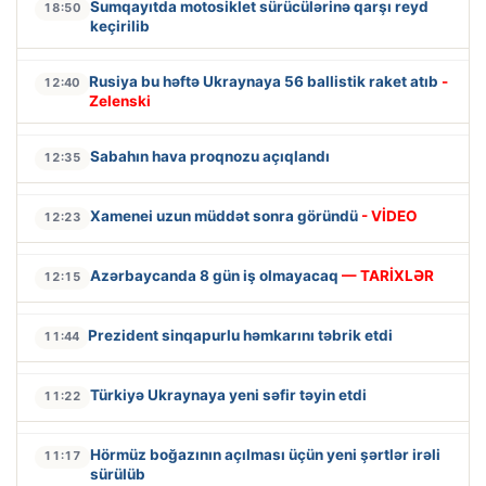
Sumqayıtda motosiklet sürücülərinə qarşı reyd
18:50
keçirilib
Rusiya bu həftə Ukraynaya 56 ballistik raket atıb
-
12:40
Zelenski
Sabahın hava proqnozu açıqlandı
12:35
Xamenei uzun müddət sonra göründü
- VİDEO
12:23
Azərbaycanda 8 gün iş olmayacaq
— TARİXLƏR
12:15
Prezident sinqapurlu həmkarını təbrik etdi
11:44
Türkiyə Ukraynaya yeni səfir təyin etdi
11:22
Hörmüz boğazının açılması üçün yeni şərtlər irəli
11:17
sürülüb