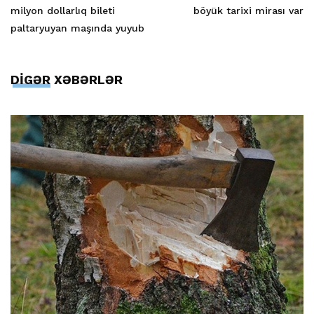
milyon dollarlıq bileti
böyük tarixi mirası var
paltaryuyan maşında yuyub
DİGƏR XƏBƏRLƏR