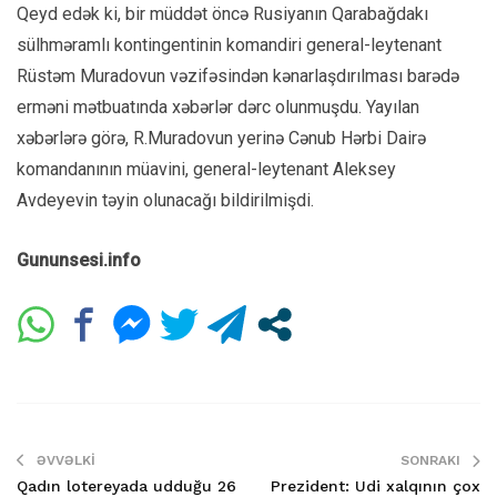
Qeyd edək ki, bir müddət öncə Rusiyanın Qarabağdakı
sülhməramlı kontingentinin komandiri general-leytenant
Rüstəm Muradovun vəzifəsindən kənarlaşdırılması barədə
erməni mətbuatında xəbərlər dərc olunmuşdu. Yayılan
xəbərlərə görə, R.Muradovun yerinə Cənub Hərbi Dairə
komandanının müavini, general-leytenant Aleksey
Avdeyevin təyin olunacağı bildirilmişdi.
Gununsesi.info
ƏVVƏLKI
SONRAKI
Qadın lotereyada udduğu 26
Prezident: Udi xalqının çox