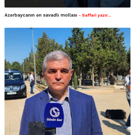
Azərbaycanın ən savadlı mollası
- Saffari yazır…