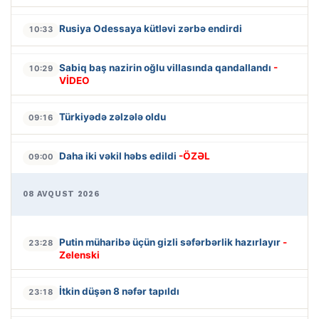
Rusiya Odessaya kütləvi zərbə endirdi
10:33
Sabiq baş nazirin oğlu villasında qandallandı
-
10:29
VİDEO
Türkiyədə zəlzələ oldu
09:16
Daha iki vəkil həbs edildi
-ÖZƏL
09:00
08 AVQUST 2026
Putin müharibə üçün gizli səfərbərlik hazırlayır
-
23:28
Zelenski
İtkin düşən 8 nəfər tapıldı
23:18