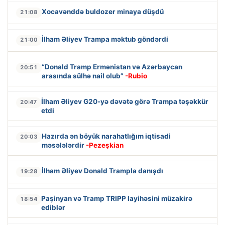
Xocavənddə buldozer minaya düşdü
21:08
İlham Əliyev Trampa məktub göndərdi
21:00
“Donald Tramp Ermənistan və Azərbaycan
20:51
arasında sülhə nail olub”
-Rubio
İlham Əliyev G20-yə dəvətə görə Trampa təşəkkür
20:47
etdi
Hazırda ən böyük narahatlığım iqtisadi
20:03
məsələlərdir
-Pezeşkian
İlham Əliyev Donald Trampla danışdı
19:28
Paşinyan və Tramp TRIPP layihəsini müzakirə
18:54
ediblər