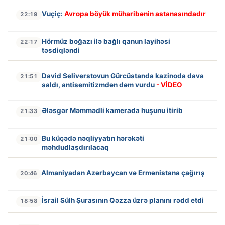
Vuçiç:
Avropa böyük müharibənin astanasındadır
22:19
Hörmüz boğazı ilə bağlı qanun layihəsi
22:17
təsdiqləndi
David Seliverstovun Gürcüstanda kazinoda dava
21:51
saldı, antisemitizmdən dəm vurdu
- VİDEO
Ələsgər Məmmədli kamerada huşunu itirib
21:33
Bu küçədə nəqliyyatın hərəkəti
21:00
məhdudlaşdırılacaq
Almaniyadan Azərbaycan və Ermənistana çağırış
20:46
İsrail Sülh Şurasının Qəzza üzrə planını rədd etdi
18:58