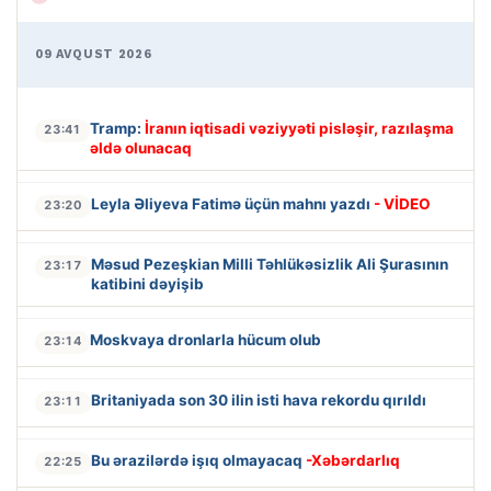
09 AVQUST 2026
Tramp:
İranın iqtisadi vəziyyəti pisləşir, razılaşma
23:41
əldə olunacaq
Leyla Əliyeva Fatimə üçün mahnı yazdı
- VİDEO
23:20
Məsud Pezeşkian Milli Təhlükəsizlik Ali Şurasının
23:17
katibini dəyişib
Moskvaya dronlarla hücum olub
23:14
Britaniyada son 30 ilin isti hava rekordu qırıldı
23:11
Bu ərazilərdə işıq olmayacaq
-Xəbərdarlıq
22:25