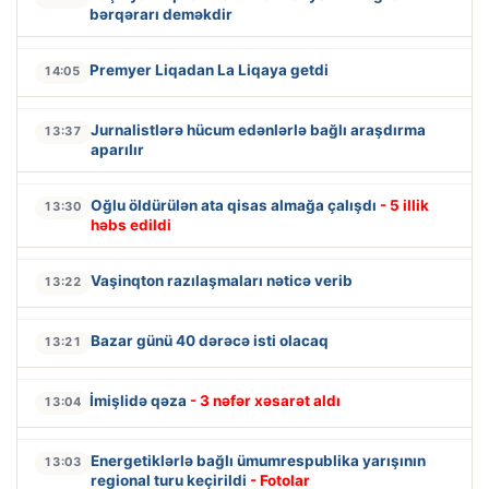
bərqərarı deməkdir
Premyer Liqadan La Liqaya getdi
14:05
Jurnalistlərə hücum edənlərlə bağlı araşdırma
13:37
aparılır
Oğlu öldürülən ata qisas almağa çalışdı
- 5 illik
13:30
həbs edildi
Vaşinqton razılaşmaları nəticə verib
13:22
Bazar günü 40 dərəcə isti olacaq
13:21
İmişlidə qəza
- 3 nəfər xəsarət aldı
13:04
Energetiklərlə bağlı ümumrespublika yarışının
13:03
regional turu keçirildi
- Fotolar