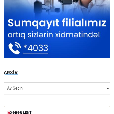
ARXİV
ARXİV
XƏBƏR LENTI