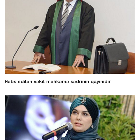
Həbs edilən vəkil məhkəmə sədrinin qayınıdır