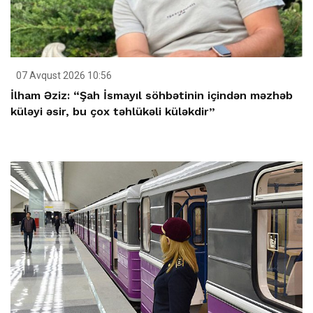
07 Avqust 2026 10:56
İlham Əziz: “Şah İsmayıl söhbətinin içindən məzhəb
küləyi əsir, bu çox təhlükəli küləkdir”