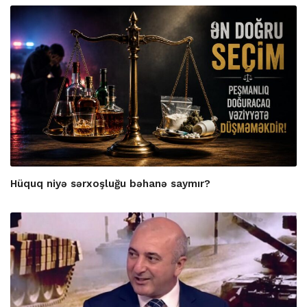
Hüquq niyə sərxoşluğu bəhanə saymır?