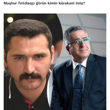
Məşhur fırıldaqçı görün kimin kürəkəni imiş?