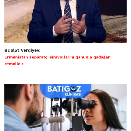
Ədalət Verdiyev:
Ermənistan separatçı simvollarını qanunla qadağan
etməlidir