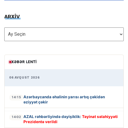
ARXİV
ARXİV
XƏBƏR LENTI
06 AVQUST 2026
Azərbaycanda əhalinin yarısı artıq çəkidən
14:15
əziyyət çəkir
AZAL rəhbərliyində dəyişiklik:
Təyinat səlahiyyəti
14:02
Prezidentə verildi