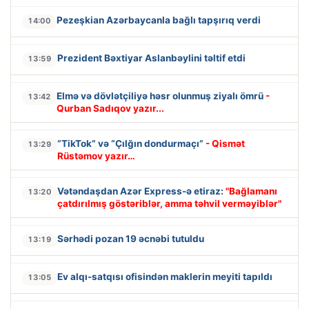
Pezeşkian Azərbaycanla bağlı tapşırıq verdi
14:00
Prezident Bəxtiyar Aslanbəylini təltif etdi
13:59
Elmə və dövlətçiliyə həsr olunmuş ziyalı ömrü
-
13:42
Qurban Sadıqov yazır...
“TikTok” və “Çılğın dondurmaçı”
- Qismət
13:29
Rüstəmov yazır…
Vətəndaşdan Azər Express-ə etiraz:
"Bağlamanı
13:20
çatdırılmış göstəriblər, amma təhvil verməyiblər"
Sərhədi pozan 19 əcnəbi tutuldu
13:19
Ev alqı-satqısı ofisindən maklerin meyiti tapıldı
13:05