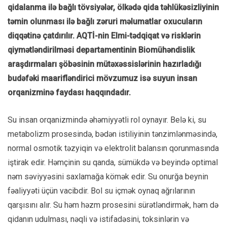
qidalanma ilə bağlı tövsiyələr, ölkədə qida təhlükəsizliyinin
təmin olunması ilə bağlı zəruri məlumatlar oxucuların
diqqətinə çatdırılır. AQTİ-nin Elmi-tədqiqat və risklərin
qiymətləndirilməsi departamentinin Biomühəndislik
araşdırmaları şöbəsinin mütəxəssislərinin hazırladığı
budəfəki maarifləndirici mövzumuz isə suyun insan
orqanizminə faydası haqqındadır.
Su insan orqanizmində əhəmiyyətli rol oynayır. Belə ki, su
metabolizm prosesində, bədən istiliyinin tənzimlənməsində,
normal osmotik təzyiqin və elektrolit balansın qorunmasında
iştirak edir. Həmçinin su qanda, sümükdə və beyində optimal
nəm səviyyəsini saxlamağa kömək edir. Su onurğa beynin
fəaliyyəti üçün vacibdir. Bol su içmək oynaq ağrılarının
qarşısını alır. Su həm həzm prosesini sürətləndirmək, həm də
qidanın udulması, nəqli və istifadəsini, toksinlərin və