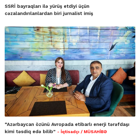
SSRİ bayraqları ilə yürüş etdiyi üçün
cəzalandırılanlardan biri jurnalist imiş
“Azərbaycan özünü Avropada etibarlı enerji tərəfdaşı
kimi təsdiq edə bilib”
- İqtisadçı / MÜSAHİBƏ