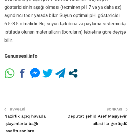
göstəricisinin aşağı olması (təxminən pH 7 və ya daha az)
aşındırıcı təsir yarada bilər. Suyun optimal pH göstəricisi
6.5-8.5 olmalıdır. Bu, suyun tərkibinə və paylama sistemində
istifadə olunan materialların (boruların) təbiətinə görə dəyişə
bilir.
Gununsesi.info
ƏVVƏLKI
SONRAKI
Nazirlik açıq havada
Deputat şəhid Asəf Maşıyevin
işləyənlərlə bağlı
ailəsi ilə görüşdü
işəgötürənlərə