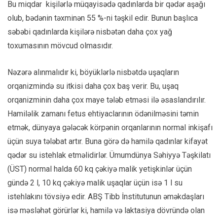
Bu miqdar kişilərlə müqayisədə qadınlarda bir qədər aşağı
olub, bədənin təxminən 55 %-ni təşkil edir. Bunun başlıca
səbəbi qadınlarda kişilərə nisbətən daha çox yağ
toxumasının mövcud olmasıdır.
Nəzərə alınmalıdır ki, böyüklərlə nisbətdə uşaqların
orqanizmində su itkisi daha çox baş verir. Bu, uşaq
orqanizminin daha çox maye tələb etməsi ilə əsaslandırılır.
Hamiləlik zamanı fetus ehtiyaclarının ödənilməsini təmin
etmək, dünyaya gələcək körpənin orqanlarının normal inkişafı
üçün suya tələbat artır. Buna görə də hamilə qadınlar kifayət
qədər su istehlak etməlidirlər. Ümumdünya Səhiyyə Təşkilatı
(ÜST) normal halda 60 kq çəkiyə malik yetişkinlər üçün
gündə 2 l, 10 kq çəkiyə malik uşaqlar üçün isə 1 l su
istehlakını tövsiyə edir. ABŞ Tibb İnstitutunun əməkdaşları
isə məsləhət görürlər ki, hamilə və laktasiya dövründə olan