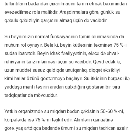
tullantıların bədəndən çıxarılmasını təmin etmək baxımından
əvəzedilməz rola malikdir. Araşdırmalara görə, günlük su
qəbulu qəbizliyin qarşısını almaq üçün də vacibdir.
Su beynimizin normal funksiyasının təmin olunmasında da
mühüm rol oynayır. Belə ki, beyin kütləsinin təxminən 75 %-i
sudan ibarətdir. Beyin idrak fəaliyyətinin, eləcə də əhval-
ruhiyyənin tənzimlənməsi üçün su vacibdir. Qeyd edək ki,
uzun müddət susuz qaldıqda unutqanlıq, diqqət əksikliyi
kimi hallar özünü göstərməyə başlayır. Su itkisinin bərpası ilə
yaddaşa mənfi təsirin aradan qalxdığını göstərən bir sıra
tədqiqatlar da mövcuddur.
Yetkin orqanizmdə su miqdarı bədən çəkisinin 50-60 %-ni,
körpələrdə isə 75 %-ni təşkil edir. Alimlərin qənaətinə
görə, yaş artdıqca bədəndə ümumi su miqdarı tədricən azalır.