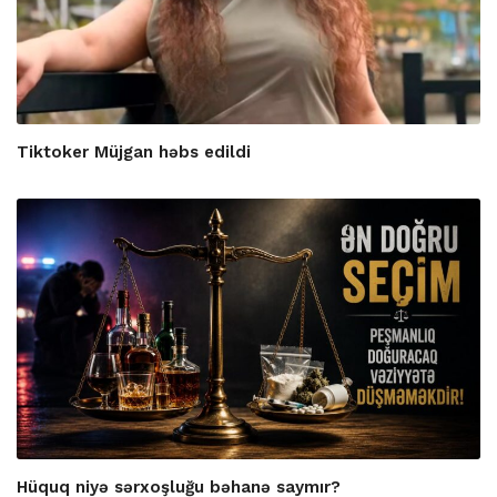
Tiktoker Müjgan həbs edildi
Hüquq niyə sərxoşluğu bəhanə saymır?