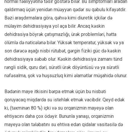
normal fəaliyyətinə təsir göstərə bilər. Bu simptomları aradan
qaldırmaq üçün yenidən müəyyən qədər su qəbulu kifayətdir.
Bəzi araşdırmalara görə, qəhvə kimi diuretik içkilər də
mülayim dehidrasiyaya yol aça bilir. Ancaq kəskin
dehidrasiya böyrək çatışmazlığı, ürək problemləri, hətta
ölümlə də nəticələnə bilər. Yüksək temperatur, yüksək və ya
son dərəcə aşağı nisbi rütubət, gərgin fiziki güc də kəskin
dehidrasiyaya səbəb olur. Kəskin dehidrasiya zamanı tünd
rəngli sidik, quru dəri, sürətli ürək döyüntüsü və ya sürətli
nəfəsalma, şok və huşsuzluq kimi əlamətlər müşahidə olunur.
Bədənin maye itkisini bərpa etmək üçün bu nisbəti
qoruyacaq miqdarda su istehlak etmək vacibdir. Qeyd edək
ki, (təxminən 80 %) içki və su orqanizmin mayeyə olan
ehtiyacını daha çox ödəyir. Bununla yanaşı, orqanizmin
mayeyə olan tələbatını su ehtiva edən qidalar vasitəsilə də