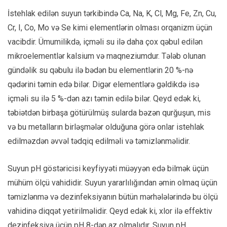
İstehlak edilən suyun tərkibində Ca, Na, K, Cl, Mg, Fe, Zn, Cu,
Cr, I, Co, Mo və Se kimi elementlərin olması orqanizm üçün
vacibdir. Ümumilikdə, içməli su ilə daha çox qəbul edilən
mikroelementlər kalsium və maqneziumdur. Tələb olunan
gündəlik su qəbulu ilə bədən bu elementlərin 20 %-nə
qədərini təmin edə bilər. Digər elementlərə gəldikdə isə
içməli su ilə 5 %-dən azı təmin edilə bilər. Qeyd edək ki,
təbiətdən birbaşa götürülmüş sularda bəzən qurğuşun, mis
və bu metalların birləşmələr olduğuna görə onlar istehlak
edilməzdən əvvəl tədqiq edilməli və təmizlənməlidir.
Suyun pH göstəricisi keyfiyyəti müəyyən edə bilmək üçün
mühüm ölçü vahididir. Suyun yararlılığından əmin olmaq üçün
təmizlənmə və dezinfeksiyanın bütün mərhələlərində bu ölçü
vahidinə diqqət yetirilməlidir. Qeyd edək ki, xlor ilə effektiv
dezinfeksiya üçün pH 8-dən az olmalıdır. Suyun pH