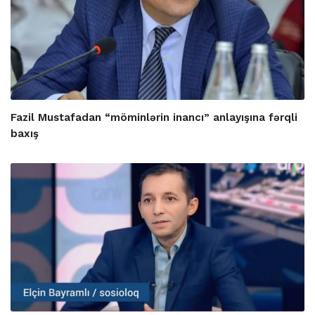
Fazil Mustafadan “möminlərin inancı” anlayışına fərqli
baxış