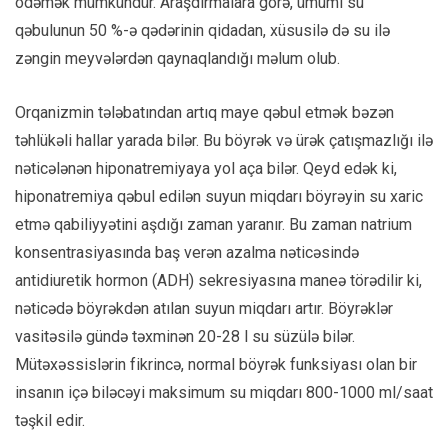
ödəmək mümkündür. Araşdırmalara görə, ümumi su
qəbulunun 50 %-ə qədərinin qidadan, xüsusilə də su ilə
zəngin meyvələrdən qaynaqlandığı məlum olub.
Orqanizmin tələbatından artıq maye qəbul etmək bəzən
təhlükəli hallar yarada bilər. Bu böyrək və ürək çatışmazlığı ilə
nəticələnən hiponatremiyaya yol aça bilər. Qeyd edək ki,
hiponatremiya qəbul edilən suyun miqdarı böyrəyin su xaric
etmə qabiliyyətini aşdığı zaman yaranır. Bu zaman natrium
konsentrasiyasında baş verən azalma nəticəsində
antidiuretik hormon (ADH) sekresiyasına maneə törədilir ki,
nəticədə böyrəkdən atılan suyun miqdarı artır. Böyrəklər
vasitəsilə gündə təxminən 20-28 l su süzülə bilər.
Mütəxəssislərin fikrincə, normal böyrək funksiyası olan bir
insanın içə biləcəyi maksimum su miqdarı 800-1000 ml/saat
təşkil edir.