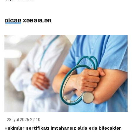
DİGƏR XƏBƏRLƏR
28 İyul 2026 22:10
Həkimlər sertifikatı imtahansız əldə edə biləcəklər