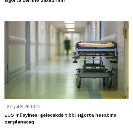
sığorta zərfinə daxildirmi?
27 İyul 2026 13:19
EUS müayinəsi gələcəkdə tibbi sığorta hesabına
qarşılanacaq