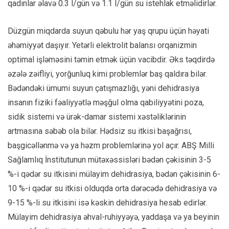
qadınlar əlavə 0.3 l/gün və 1.1 l/gün su istehlak etməlidirlər.
Düzgün miqdarda suyun qəbulu hər yaş qrupu üçün həyati
əhəmiyyət daşıyır. Yetərli elektrolit balansı orqanizmin
optimal işləməsini təmin etmək üçün vacibdir. Əks təqdirdə
əzələ zəifliyi, yorğunluq kimi problemlər baş qaldıra bilər.
Bədəndəki ümumi suyun çatışmazlığı, yəni dehidrasiya
insanın fiziki fəaliyyətlə məşğul olma qabiliyyətini poza,
sidik sistemi və ürək-damar sistemi xəstəliklərinin
artmasına səbəb ola bilər. Hədsiz su itkisi başağrısı,
başgicəllənmə və ya həzm problemlərinə yol açır. ABŞ Milli
Sağlamlıq İnstitutunun mütəxəssisləri bədən çəkisinin 3-5
%-i qədər su itkisini mülayim dehidrasiya, bədən çəkisinin 6-
10 %-i qədər su itkisi olduqda orta dərəcədə dehidrasiya və
9-15 %-li su itkisini isə kəskin dehidrasiya hesab edirlər.
Mülayim dehidrasiya əhval-ruhiyyəyə, yaddaşa və ya beyinin