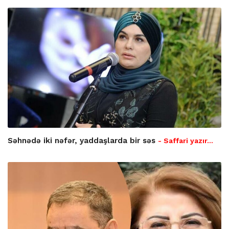
Səhnədə iki nəfər, yaddaşlarda bir səs
- Saffari yazır…