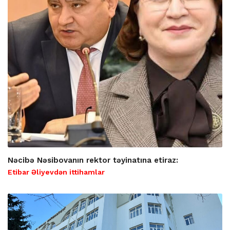
Nəcibə Nəsibovanın rektor təyinatına etiraz:
Etibar Əliyevdən ittihamlar