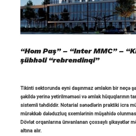
“Hom
Paş” – “Inter MMC” – “Kh
şübhəli “rebrendinqi”
Tikinti sektorunda eyni daşınmaz əmlakın bir neçə şəxs
şəkildə yerinə yetirilməməsi və əmlak hüquqlarının 
sistemli təhdiddir. Notarial sənədlərin praktiki icra
mürəkkəb dələduzluq sxemlərinin müşahidə olunması b
Dövlət orqanlarına ünvanlanan çoxsaylı şikayətlər m
altına alır.