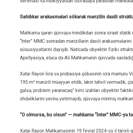
verilməsi və mülkiyyətdən istifadəyə yaradılan maneələr
Sahibkar arakəsmələri sökərək mənzilin daxili strukt
Məhkəmə qərarı qüvvəyə mindikdən sonra icraat statik
“İnter” MMC sonradan mənzillərin daxili arakəsmələrini 
xüsusiyyətlərini dəyişib. Nəticədə obyektin fiziki struk
Apellyasiya, eləcə də Ali Məhkəmənin qüvvədə saxladığı
Xətai Rayon İcra və probasiya şöbəsinin icra məmuru Vü
195 m² mənzili müəyyən etdik, lakin təhvil vermədik, çü
gəlsə, problem yaranacaq” kimi izahları obyektin faktik
öhdəliklərini yerinə yetirməyib, qüvvəyə minmiş məhkəmə
“O olmursa, bu olsun” — məhkəmə “İnter” MMC-yə təmi
Xətai Rayon Məhkəməsinin 19 fevral 2024-cü il tarixli 