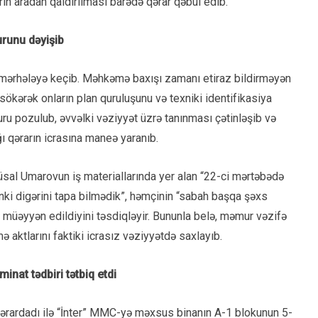
in aradan qaldırılması barədə qərar qəbul edib.
urunu dəyişib
 mərhələyə keçib. Məhkəmə baxışı zamanı etiraz bildirməyən
sökərək onların plan quruluşunu və texniki identifikasiya
turu pozulub, əvvəlki vəziyyət üzrə tanınması çətinləşib və
 qərarın icrasına maneə yaranıb.
sal Umarovun iş materiallarında yer alan “22-ci mərtəbədə
nki digərini tapa bilmədik”, həmçinin “sabah başqa şəxs
i müəyyən edildiyini təsdiqləyir. Bununla belə, məmur vəzifə
 aktlarını faktiki icrasız vəziyyətdə saxlayıb.
nat tədbiri tətbiq etdi
qərardadı ilə “İnter” MMC-yə məxsus binanın A-1 blokunun 5-