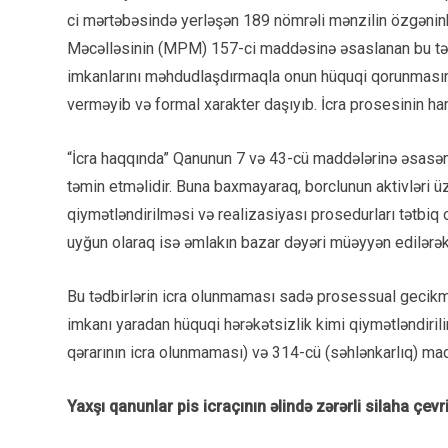
ci mərtəbəsində yerləşən 189 nömrəli mənzilin özgənin
Məcəlləsinin (MPM) 157-ci maddəsinə əsaslanan bu təm
imkanlarını məhdudlaşdırmaqla onun hüquqi qorunmasını
verməyib və formal xarakter daşıyıb. İcra prosesinin ha
“İcra haqqında” Qanunun 7 və 43-cü maddələrinə əsasən
təmin etməlidir. Buna baxmayaraq, borclunun aktivləri üz
qiymətləndirilməsi və realizasiyası prosedurları tətbiq
uyğun olaraq isə əmlakın bazar dəyəri müəyyən edilərək 
Bu tədbirlərin icra olunmaması sadə prosessual gecikm
imkanı yaradan hüquqi hərəkətsizlik kimi qiymətləndiril
qərarının icra olunmaması) və 314-cü (səhlənkarlıq) mad
Yaxşı qanunlar pis icraçının əlində zərərli silaha çevri