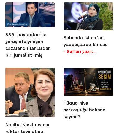
SSRİ bayraqları ilə
Səhnədə iki nəfər,
yürüş etdiyi üçün
yaddaşlarda bir səs
cəzalandırılanlardan
- Saffari yazır…
biri jurnalist imiş
Hüquq niyə
sərxoşluğu bəhanə
saymır?
Nəcibə Nəsibovanın
rektor təyinatına