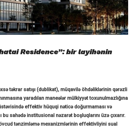
atai Residence”: bir layihənin
ə təkrar satışı (dublikat), müqavilə öhdəliklərinin qərəzli
tanınmasına yaradılan maneələr mülkiyyət toxunulmazlığına
 müstəvisində effektiv hüquqi nəticə doğurmaması və
u sahədə institusional nəzarət boşluqlarını üzə çıxarır.
övcud tənzimləmə mexanizmlərinin effektivliyini sual