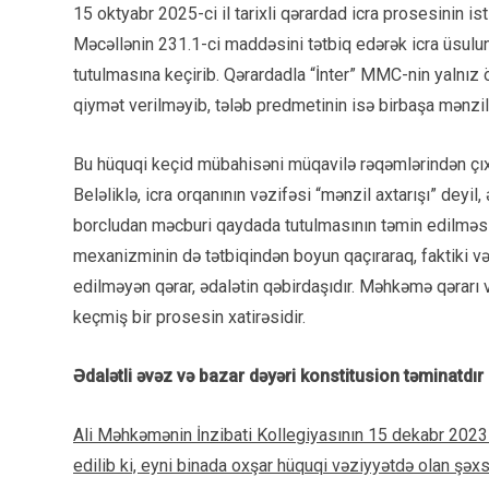
15 oktyabr 2025-ci il tarixli qərardad icra prosesinin 
Məcəllənin 231.1-ci maddəsini tətbiq edərək icra üsulu
tutulmasına keçirib. Qərardadla “İnter” MMC-nin yalnız
qiymət verilməyib, tələb predmetinin isə birbaşa mənzil
Bu hüquqi keçid mübahisəni müqavilə rəqəmlərindən çıxar
Beləliklə, icra orqanının vəzifəsi “mənzil axtarışı” deyi
borcludan məcburi qaydada tutulmasının təmin edilməsi
mexanizminin də tətbiqindən boyun qaçıraraq, faktiki v
edilməyən qərar, ədalətin qəbirdaşıdır. Məhkəmə qərarı 
keçmiş bir prosesin xatirəsidir.
Ədalətli əvəz və bazar dəyəri konstitusion təminatdır
Ali Məhkəmənin İnzibati Kollegiyasının 15 dekabr 2023
edilib ki, eyni binada oxşar hüquqi vəziyyətdə olan şəxsl