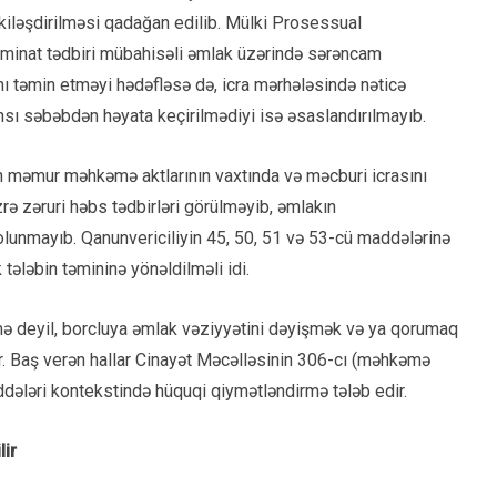
kiləşdirilməsi qadağan edilib. Mülki Prosessual
inat tədbiri mübahisəli əmlak üzərində sərəncam
 təmin etməyi hədəfləsə də, icra mərhələsində nəticə
nsı səbəbdən həyata keçirilmədiyi isə əsaslandırılmayıb.
 məmur məhkəmə aktlarının vaxtında və məcburi icrasını
rə zəruri həbs tədbirləri görülməyib, əmlakın
 olunmayıb. Qanunvericiliyin 45, 50, 51 və 53-cü maddələrinə
tələbin təmininə yönəldilməli idi.
ə deyil, borcluya əmlak vəziyyətini dəyişmək və ya qorumaq
ir. Baş verən hallar Cinayət Məcəlləsinin 306-cı (məhkəmə
dələri kontekstində hüquqi qiymətləndirmə tələb edir.
lir