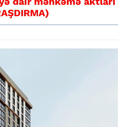
yə dair məhkəmə aktları
ARAŞDIRMA)