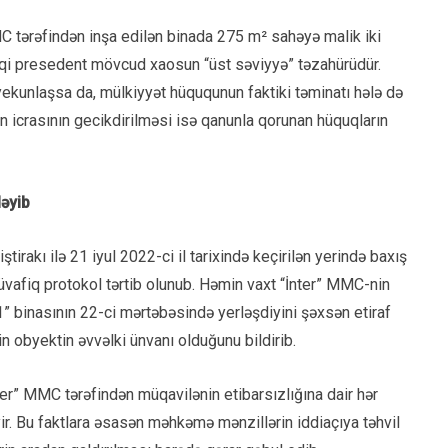
C tərəfindən inşa edilən binada 275 m² sahəyə malik iki
uqi presedent mövcud xaosun “üst səviyyə” təzahürüdür.
ekunlaşsa da, mülkiyyət hüququnun faktiki təminatı hələ də
 icrasının gecikdirilməsi isə qanunla qorunan hüquqların
əyib
akı ilə 21 iyul 2022-ci il tarixində keçirilən yerində baxış
vafiq protokol tərtib olunub. Həmin vaxt “İnter” MMC-nin
1” binasının 22-ci mərtəbəsində yerləşdiyini şəxsən etiraf
 obyektin əvvəlki ünvanı olduğunu bildirib.
İnter” MMC tərəfindən müqavilənin etibarsızlığına dair hər
yir. Bu faktlara əsasən məhkəmə mənzillərin iddiaçıya təhvil