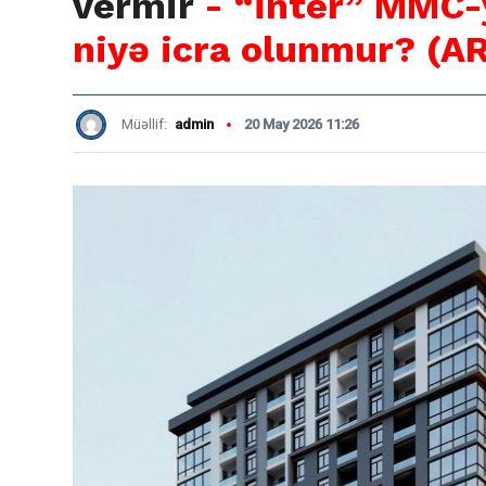
vermir
- “İnter” MMC-
niyə icra olunmur? (
Müəllif:
admin
20 May 2026 11:26