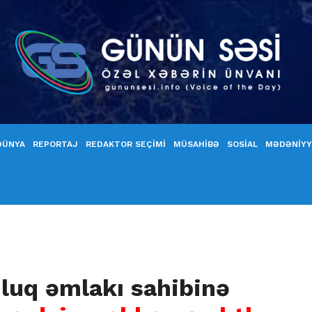
DÜNYA
REPORTAJ
REDAKTOR SEÇİMİ
MÜSAHİBƏ
SOSİAL
MƏDƏNİY
nluq əmlakı sahibinə