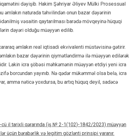
istiqamətini dəyişib. Hakim Şəhriyar Əliyev Mülki Prosessual
nu əmlakın naturada təhvilindən onun bazar dəyərinin
 ödənilmiş vəsaitin qaytarılması barədə mövqeyinə hüquqi
lərin dəyəri olduğu müəyyən edilib.
araq əmlakın real iqtisadi ekvivalenti müstəvisinə gətirir.
l, əmlakın bazar dəyərinin qiymətləndirmə ilə müəyyən edilərək
dir. Lakin icra şöbəsi məhkəmənin müəyyən etdiyi yeni icra
əzifə borcundan yayınıb. Nə qədər mükəmməl olsa belə, icra
var, amma nəticə yoxdursa, bu artıq hüquq deyil, sadəcə
-cü il tarixli qərarında (iş № 2-1(102)-1842/2023) müəyyən
ər üçün bərabərlik və legitim gözlənti prinsipi yaranır.