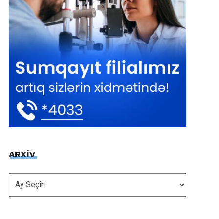
ARXİV
ARXİV