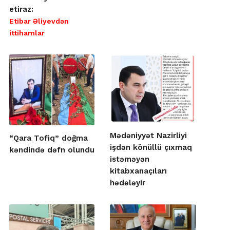
etiraz:
Etibar Əliyevdən
ittihamlar
Mədəniyyət Nazirliyi
“Qara Tofiq” doğma
işdən könüllü çıxmaq
kəndində dəfn olundu
istəməyən
kitabxanaçıları
hədələyir