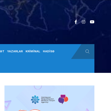
YƏT
YAZARLAR
KRİMİNAL
HADİSƏ