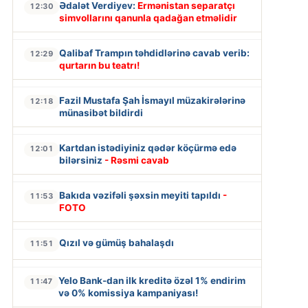
Ədalət Verdiyev:
Ermənistan separatçı
12:30
simvollarını qanunla qadağan etməlidir
Qalibaf Trampın təhdidlərinə cavab verib:
12:29
qurtarın bu teatrı!
Fazil Mustafa Şah İsmayıl müzakirələrinə
12:18
münasibət bildirdi
Kartdan istədiyiniz qədər köçürmə edə
12:01
bilərsiniz
- Rəsmi cavab
Bakıda vəzifəli şəxsin meyiti tapıldı
-
11:53
FOTO
Qızıl və gümüş bahalaşdı
11:51
Yelo Bank-dan ilk kreditə özəl 1% endirim
11:47
və 0% komissiya kampaniyası!