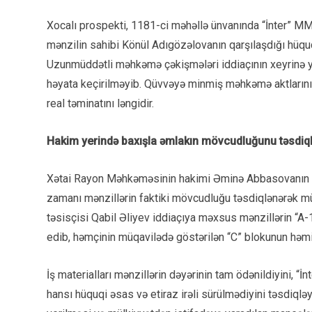
Xocalı prospekti, 1181-ci məhəllə ünvanında “İnter” MM
mənzilin sahibi Könül Adıgözəlovanın qarşılaşdığı hüq
Uzunmüddətli məhkəmə çəkişmələri iddiaçının xeyrinə y
həyata keçirilməyib. Qüvvəyə minmiş məhkəmə aktlarının
real təminatını ləngidir.
Hakim yerində baxışla əmlakın mövcudluğunu təsdiql
Xətai Rayon Məhkəməsinin hakimi Əminə Abbasovanın iştir
zamanı mənzillərin faktiki mövcudluğu təsdiqlənərək mü
təsisçisi Qabil Əliyev iddiaçıya məxsus mənzillərin “A-
edib, həmçinin müqavilədə göstərilən “C” blokunun həmin
İş materialları mənzillərin dəyərinin tam ödənildiyini, “
hansı hüquqi əsas və etiraz irəli sürülmədiyini təsdiqlə