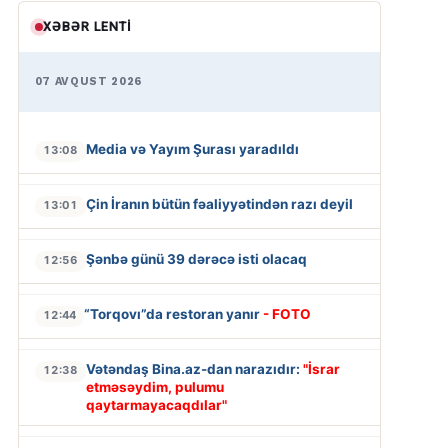
XƏBƏR LENTI
07 AVQUST 2026
Media və Yayım Şurası yaradıldı
13:08
Çin İranın bütün fəaliyyətindən razı deyil
13:01
Şənbə günü 39 dərəcə isti olacaq
12:56
“Torqovı”da restoran yanır
- FOTO
12:44
Vətəndaş Bina.az-dan narazıdır:
"İsrar
12:38
etməsəydim, pulumu
qaytarmayacaqdılar"