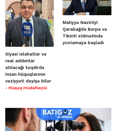
Maliyyə Nazirliyi
Qarabağda Bərpa və
Tikinti xidmətində
yoxlamaya başladı
Siyasi islahatlar və
real addımlar
atılacağı təqdirdə
insan hüquqlarının
vəziyyəti dəyişə bilər
- Hüquq müdafiəçisi