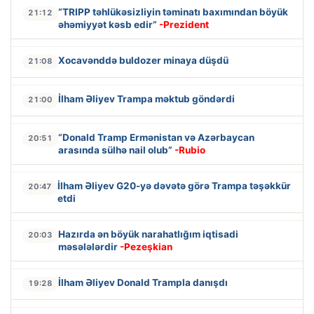
“TRIPP təhlükəsizliyin təminatı baxımından böyük
21:12
əhəmiyyət kəsb edir”
-Prezident
Xocavənddə buldozer minaya düşdü
21:08
İlham Əliyev Trampa məktub göndərdi
21:00
“Donald Tramp Ermənistan və Azərbaycan
20:51
arasında sülhə nail olub”
-Rubio
İlham Əliyev G20-yə dəvətə görə Trampa təşəkkür
20:47
etdi
Hazırda ən böyük narahatlığım iqtisadi
20:03
məsələlərdir
-Pezeşkian
İlham Əliyev Donald Trampla danışdı
19:28