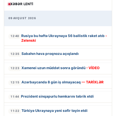
XƏBƏR LENTI
09 AVQUST 2026
Rusiya bu həftə Ukraynaya 56 ballistik raket atıb
-
12:40
Zelenski
Sabahın hava proqnozu açıqlandı
12:35
Xamenei uzun müddət sonra göründü
- VİDEO
12:23
Azərbaycanda 8 gün iş olmayacaq
— TARİXLƏR
12:15
Prezident sinqapurlu həmkarını təbrik etdi
11:44
Türkiyə Ukraynaya yeni səfir təyin etdi
11:22