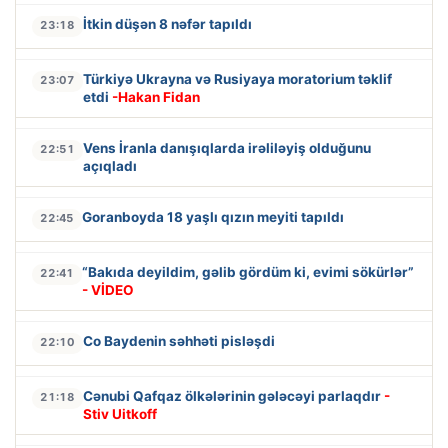
İtkin düşən 8 nəfər tapıldı
23:18
Türkiyə Ukrayna və Rusiyaya moratorium təklif
23:07
etdi
-Hakan Fidan
Vens İranla danışıqlarda irəliləyiş olduğunu
22:51
açıqladı
Goranboyda 18 yaşlı qızın meyiti tapıldı
22:45
“Bakıda deyildim, gəlib gördüm ki, evimi sökürlər”
22:41
- VİDEO
Co Baydenin səhhəti pisləşdi
22:10
Cənubi Qafqaz ölkələrinin gələcəyi parlaqdır
-
21:18
Stiv Uitkoff