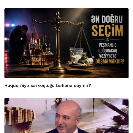
Hüquq niyə sərxoşluğu bəhanə saymır?