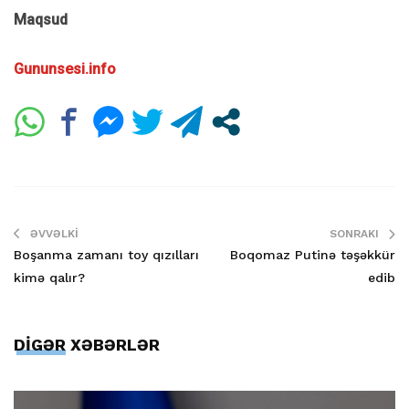
Maqsud
Gununsesi.info
ƏVVƏLKI
SONRAKI
Boşanma zamanı toy qızılları
Boqomaz Putinə təşəkkür
kimə qalır?
edib
DİGƏR XƏBƏRLƏR