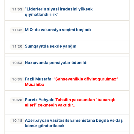
“Liderlərin siyasi iradəsini yüksək
11:53
qiymətləndiririk”
MİQ-də vakansiya seçimi başladı
11:32
Sumqayıtda sexdə yanğın
11:20
Naxçıvanda pensiyalar ödənildi
10:53
Fazil Mustafa:
“Şahsevənliklə dövlət qurulmaz” -
10:35
Müsahibə
Pərviz Yəhyalı:
Təhsilin yaxasından “bacarıqlı
10:28
əlləri” çəkməyin vaxtıdır...
Azərbaycan vasitəsilə Ermənistana buğda və daş
10:18
kömür göndəriləcək