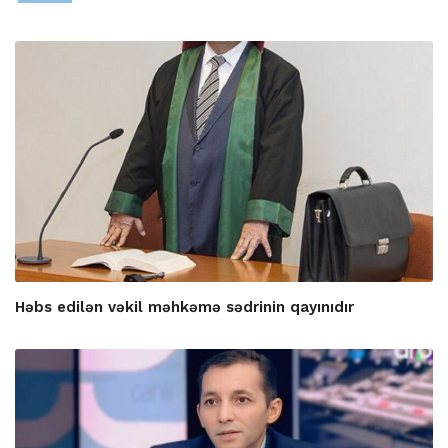
Həbs edilən vəkil məhkəmə sədrinin qayınıdır