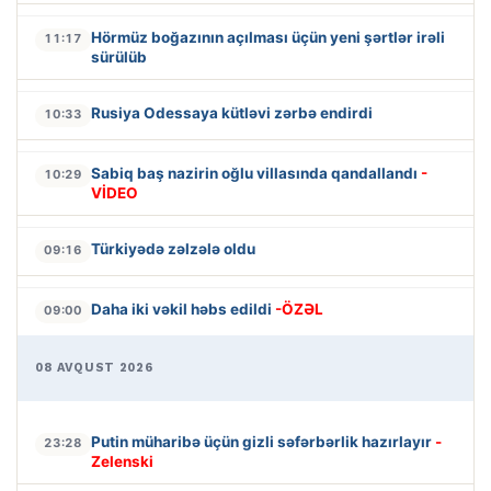
Hörmüz boğazının açılması üçün yeni şərtlər irəli
11:17
sürülüb
Rusiya Odessaya kütləvi zərbə endirdi
10:33
Sabiq baş nazirin oğlu villasında qandallandı
-
10:29
VİDEO
Türkiyədə zəlzələ oldu
09:16
Daha iki vəkil həbs edildi
-ÖZƏL
09:00
08 AVQUST 2026
Putin müharibə üçün gizli səfərbərlik hazırlayır
-
23:28
Zelenski