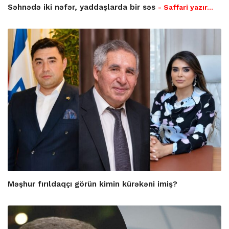
Səhnədə iki nəfər, yaddaşlarda bir səs
- Saffari yazır…
Məşhur fırıldaqçı görün kimin kürəkəni imiş?