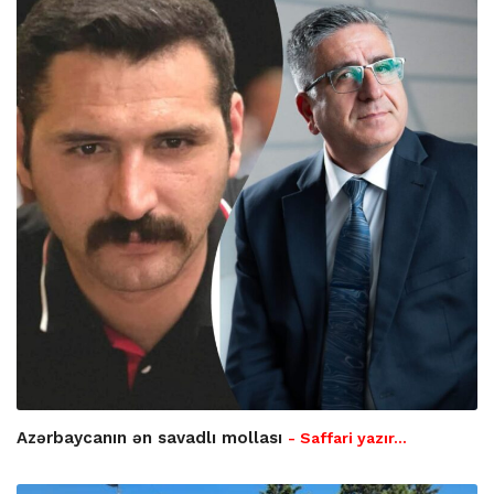
Azərbaycanın ən savadlı mollası
- Saffari yazır…