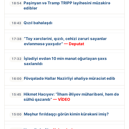
Paşinyan və Tramp TRIPP layihəsini müzakirə
18:54
ediblər
Qızıl bahalaşdı
18:43
“Toy xərclərini, qızılı, cehizi zəruri sayanlar
17:38
evlənməsə yaxşıdır”
— Deputat
İşlədiyi evdən 10 min manat oğurlayan şəxs
17:32
saxlanıldı
Fövqəladə Hallar Nazirliyi əhaliyə müraciət edib
16:00
Hikmət Hacıyev: “İlham Əliyev müharibəni, həm də
15:45
sülhü qazanıb”
— VİDEO
Məşhur fırıldaqçı görün kimin kürəkəni imiş?
15:00