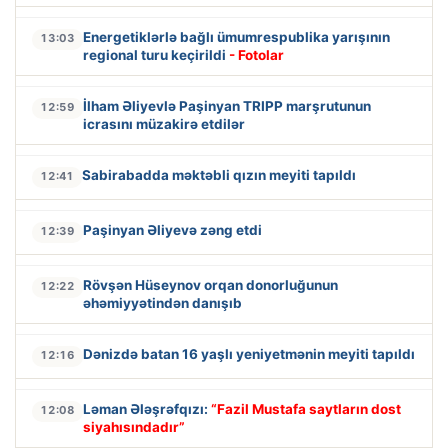
Energetiklərlə bağlı ümumrespublika yarışının
13:03
regional turu keçirildi
- Fotolar
İlham Əliyevlə Paşinyan TRIPP marşrutunun
12:59
icrasını müzakirə etdilər
Sabirabadda məktəbli qızın meyiti tapıldı
12:41
Paşinyan Əliyevə zəng etdi
12:39
Rövşən Hüseynov orqan donorluğunun
12:22
əhəmiyyətindən danışıb
Dənizdə batan 16 yaşlı yeniyetmənin meyiti tapıldı
12:16
Ləman Ələşrəfqızı:
“Fazil Mustafa saytların dost
12:08
siyahısındadır”