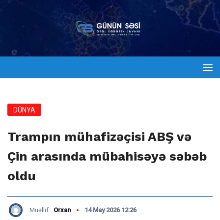
DÜNYA
Trampın mühafizəçisi ABŞ və
Çin arasında mübahisəyə səbəb
oldu
Müəllif:
Orxan
14 May 2026 12:26