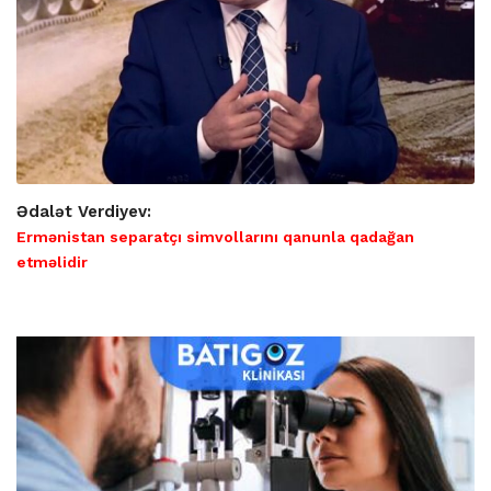
Ədalət Verdiyev:
Ermənistan separatçı simvollarını qanunla qadağan
etməlidir