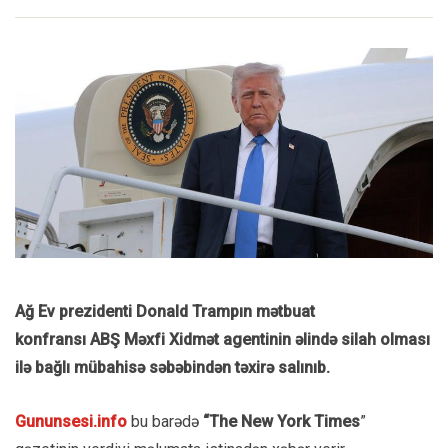
Ağ Ev prezidenti Donald
Trampın
mətbuat
konfransı
ABŞ
Məxfi Xidmət agentinin əlində silah olması
ilə bağlı mübahisə səbəbindən təxirə salınıb.
Gununsesi.info
bu barədə
“The New York Times
”