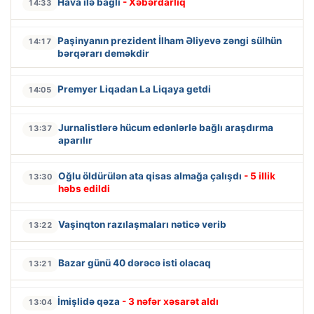
Hava ilə bağlı
- Xəbərdarlıq
14:33
Paşinyanın prezident İlham Əliyevə zəngi sülhün
14:17
bərqərarı deməkdir
Premyer Liqadan La Liqaya getdi
14:05
Jurnalistlərə hücum edənlərlə bağlı araşdırma
13:37
aparılır
Oğlu öldürülən ata qisas almağa çalışdı
- 5 illik
13:30
həbs edildi
Vaşinqton razılaşmaları nəticə verib
13:22
Bazar günü 40 dərəcə isti olacaq
13:21
İmişlidə qəza
- 3 nəfər xəsarət aldı
13:04