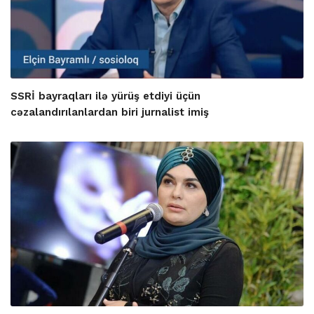
SSRİ bayraqları ilə yürüş etdiyi üçün
cəzalandırılanlardan biri jurnalist imiş