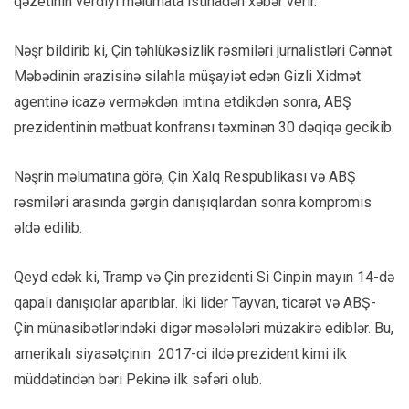
qəzetinin verdiyi məlumata istinadən xəbər verir.
Nəşr bildirib ki, Çin
təhlükəsizlik rəsmiləri jurnalistləri Cənnət
Məbədinin ərazisinə silahla müşayiət edən Gizli Xidmət
agentinə icazə verməkdən imtina etdikdən sonra, ABŞ
prezidentinin mətbuat konfransı təxminən 30 dəqiqə gecikib.
Nəşrin məlumatına görə, Çin Xalq Respublikası və ABŞ
rəsmiləri arasında gərgin danışıqlardan sonra kompromis
əldə edilib.
Qeyd edək ki, Tramp və Çin prezidenti
Si Cinpin
mayın 14-də
qapalı danışıqlar
aparıblar
. İki lider Tayvan, ticarət və ABŞ-
Çin münasibətlərindəki digər məsələləri müzakirə ediblər. Bu,
amerikalı siyasətçinin 2017-ci ildə prezident kimi ilk
müddətindən bəri
Pekinə ilk səfəri olub.