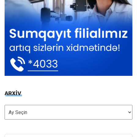
ARXİV
ARXİV