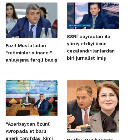
SSRİ bayraqları ilə
yürüş etdiyi üçün
Fazil Mustafadan
cəzalandırılanlardan
“möminlərin inancı”
biri jurnalist imiş
anlayışına fərqli baxış
“Azərbaycan özünü
Avropada etibarlı
enerji tərəfdaşı kimi