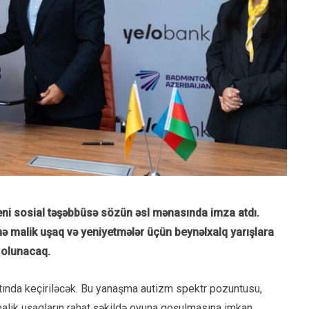
ni sosial təşəbbüsə sözün əsl mənasında imza atdı.
inə malik uşaq və yeniyetmələr üçün beynəlxalq yarışlara
l olunacaq.
ında keçiriləcək. Bu yanaşma autizm spektr pozuntusu,
malik uşaqların rahat şəkildə oyuna qoşulmasına imkan