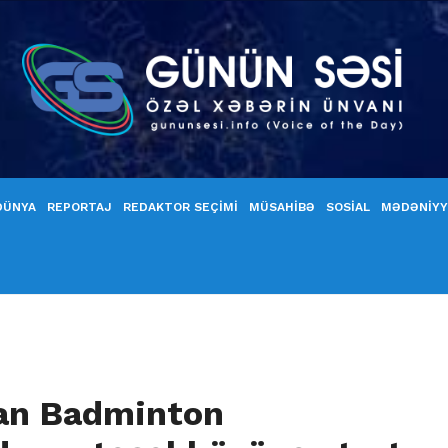
DÜNYA
REPORTAJ
REDAKTOR SEÇİMİ
MÜSAHİBƏ
SOSİAL
MƏDƏNİY
can Badminton