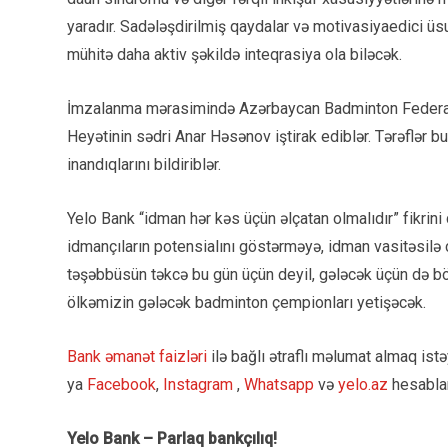
yaradır. Sadələşdirilmiş qaydalar və motivasiyaedici üsul
mühitə daha aktiv şəkildə inteqrasiya ola biləcək.
İmzalanma mərasimində Azərbaycan Badminton Federasi
Heyətinin sədri Anar Həsənov iştirak ediblər. Tərəflər 
inandıqlarını bildiriblər.
Yelo Bank “idman hər kəs üçün əlçatan olmalıdır” fikrini d
idmançıların potensialını göstərməyə, idman vasitəsil
təşəbbüsün təkcə bu gün üçün deyil, gələcək üçün də böy
ölkəmizin gələcək badminton çempionları yetişəcək.
Bank əmanət faizləri
ilə bağlı ətraflı məlumat almaq is
ya
Facebook
,
Instagram
,
Whatsapp
və
yelo.az
hesablar
Yelo Bank – Parlaq bankçılıq!