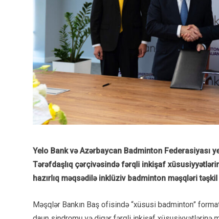
Yelo Bank və Azərbaycan Badminton Federasiyası ye
Tərəfdaşlıq çərçivəsində fərqli inkişaf xüsusiyyətlər
hazırlıq məqsədilə inklüziv badminton məşqləri təşki
Məşqlər Bankın Baş ofisində “xüsusi badminton” format
daun sindromu və digər fərqli inkişaf xüsusiyyətlərinə 