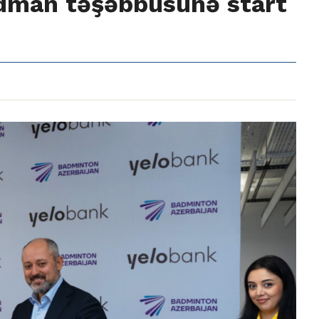
 idman təşəbbüsünə start