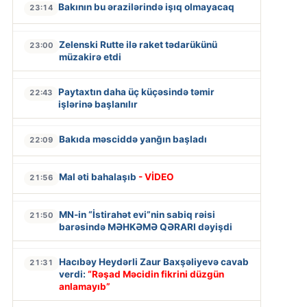
Bakının bu ərazilərində işıq olmayacaq
23:14
Zelenski Rutte ilə raket tədarükünü
23:00
müzakirə etdi
Paytaxtın daha üç küçəsində təmir
22:43
işlərinə başlanılır
Bakıda məsciddə yanğın başladı
22:09
Mal əti bahalaşıb
- VİDEO
21:56
MN-in “İstirahət evi”nin sabiq rəisi
21:50
barəsində MƏHKƏMƏ QƏRARI dəyişdi
Hacıbəy Heydərli Zaur Baxşəliyevə cavab
21:31
verdi:
“Rəşad Məcidin fikrini düzgün
anlamayıb”