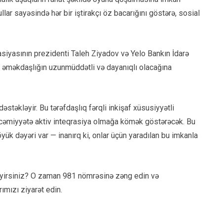
lar sayəsində hər bir iştirakçı öz bacarığını göstərə, sosial
yasının prezidenti Taleh Ziyadov və Yelo Bankın İdarə
bu əməkdaşlığın uzunmüddətli və dayanıqlı olacağına
əstəkləyir. Bu tərəfdaşlıq fərqli inkişaf xüsusiyyətli
ə cəmiyyətə aktiv inteqrasiya olmağa kömək göstərəcək. Bu
ük dəyəri var — inanırq ki, onlar üçün yaradılan bu imkanla
təyirsiniz? O zaman 981 nömrəsinə zəng edin və
ımızı ziyarət edin.