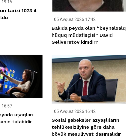
 19:15
n tarixi 1023 il
oldu
05 Avqust 2026 17:42
Bakıda peyda olan “beynəlxalq
hüquq müdafiəçisi” David
Seliverstov kimdir?
 16:57
05 Avqust 2026 16:42
yada uşaqları
Sosial şəbəkələr azyaşlıların
nın tələbidir
təhlükəsizliyinə görə daha
böyük məsuliyyət daşımalıdır