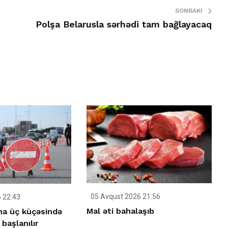
SONRAKI
Polşa Belarusla sərhədi tam bağlayacaq
05 Avqust 2026 21:56
 22:43
Mal əti bahalaşıb
ha üç küçəsində
 başlanılır