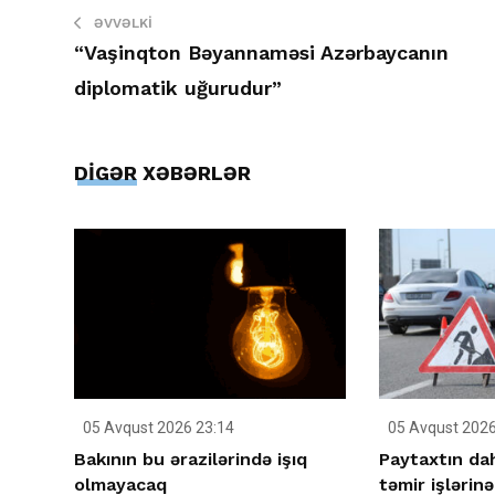
ƏVVƏLKI
“Vaşinqton Bəyannaməsi Azərbaycanın
diplomatik uğurudur”
DİGƏR XƏBƏRLƏR
05 Avqust 2026 23:14
05 Avqust 2026
Bakının bu ərazilərində işıq
Paytaxtın da
olmayacaq
təmir işlərinə