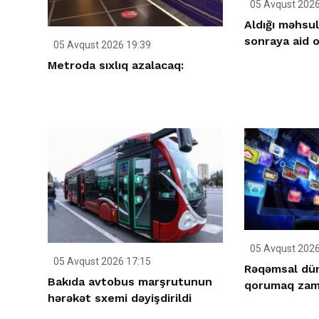
05 Avqust 2026
Aldığı məhsulu
sonraya aid 
05 Avqust 2026 19:39
Metroda sıxlıq azalacaq:
05 Avqust 2026
05 Avqust 2026 17:15
Rəqəmsal dün
Bakıda avtobus marşrutunun
qorumaq zama
hərəkət sxemi dəyişdirildi