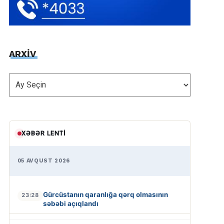
ARXİV
ARXİV
XƏBƏR LENTI
05 AVQUST 2026
Gürcüstanın qaranlığa qərq olmasının
23:28
səbəbi açıqlandı