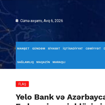
Cümə axşamı, Avq 6, 2026
MANŞET
GÜNDƏM
SİYASƏT
İQTİSADİYYAT
CƏMİYYƏT
SAĞLAMLIQ
MAQAZİN
MARAQLI
FLAŞ
Yelo Bank və Azərbay