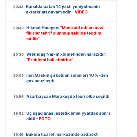
Kanalda batan 14 yaşlı yeniyetmənin
20:43
axtarışları davam edir
- VİDEO
Hikmət Hacıyev:
"Mənə aid edilən bəzi
20:39
fikirlər təhrif olunmuş şəkildə təqdim
edilib"
Vətəndaş Nar-ın xidmətindən narazıdır:
20:30
"Problemi həll etmirlər"
İlon Maskın şirkətinin səhmləri 10 %-dən
20:05
çox ucuzlaşdı
Azərbaycan Mərakeşdə fəxri ölkə seçildi
19:56
Üç uşaq anası estetik əməliyyatdan sonra
19:52
öldü
- FOTO
Bakıda ticarət mərkəzində bədbəxt
19:49