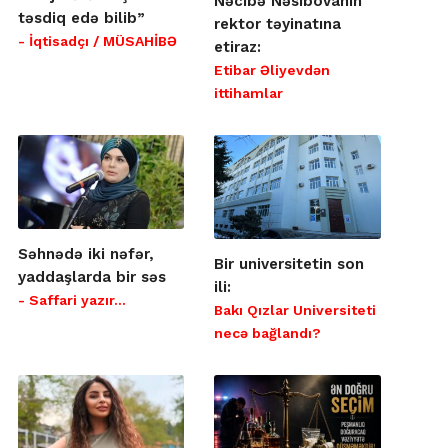
Nəcibə Nəsibovanın
təsdiq edə bilib”
rektor təyinatına
- İqtisadçı / MÜSAHİBƏ
etiraz:
Etibar Əliyevdən
ittihamlar
Səhnədə iki nəfər,
Bir universitetin son
yaddaşlarda bir səs
ili:
- Saffari yazır…
Bakı Qızlar Universiteti
necə bağlandı?