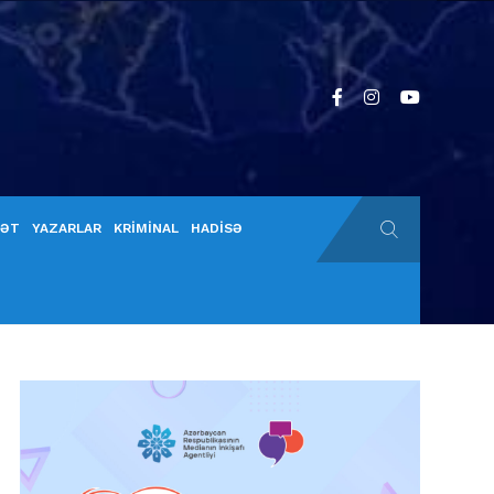
YƏT
YAZARLAR
KRİMİNAL
HADİSƏ