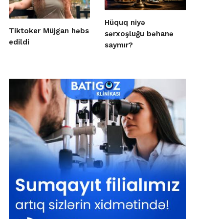
Hüquq niyə
Tiktoker Müjgan həbs
sərxoşluğu bəhanə
edildi
saymır?