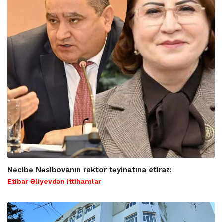
Nəcibə Nəsibovanın rektor təyinatına etiraz:
Etibar Əliyevdən ittihamlar