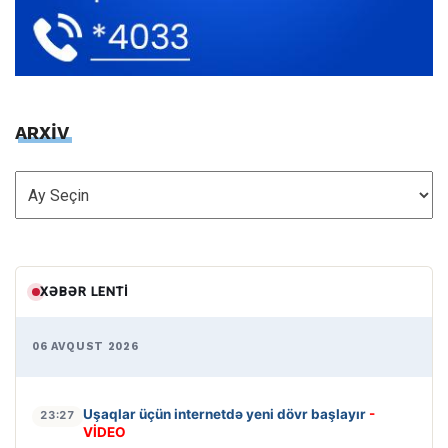
ARXİV
ARXİV
XƏBƏR LENTI
06 AVQUST 2026
Uşaqlar üçün internetdə yeni dövr başlayır
-
23:27
VİDEO