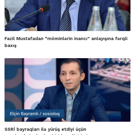
Fazil Mustafadan “möminlərin inancı” anlayışına fərqli
baxış
SSRİ bayraqları ilə yürüş etdiyi üçün