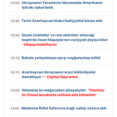
Ukraynanın Yaroslavla hücumunda Amerikanın
15:53
iştirakı aşkarlanıb
Tarixi Azərbaycan klubu fəaliyyətini bərpa edir
15:40
Siyasi islahatlar və real addımlar atılacağı
15:35
təqdirdə insan hüquqlarının vəziyyəti dəyişə bilər
- Hüquq müdafiəçisi
Bakıda yeniyetməyə qarşı soyğunçuluq edildi
15:19
Azərbaycan Ukraynanın ərazi bütövlüyünü
15:15
dəstəkləyir
— Ceyhun Bayramov
Vətəndaş bu mağazadan şikayətçidir:
"Telefonu
15:05
öz iCloud hesabımla istifadə edə bilmədim"
Məhkəmə Rüfət Səfərovla bağlı xahişi nəzərə aldı
14:52