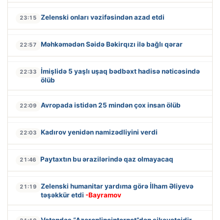
Zelenski onları vəzifəsindən azad etdi
23:15
Məhkəmədən Səidə Bəkirqızı ilə bağlı qərar
22:57
İmişlidə 5 yaşlı uşaq bədbəxt hadisə nəticəsində
22:33
ölüb
Avropada istidən 25 mindən çox insan ölüb
22:09
Kadırov yenidən namizədliyini verdi
22:03
Paytaxtın bu ərazilərində qaz olmayacaq
21:46
Zelenski humanitar yardıma görə İlham Əliyevə
21:19
təşəkkür etdi
-Bayramov
Vətəndaş “Azəronlineinternet”dən şikayətçidir