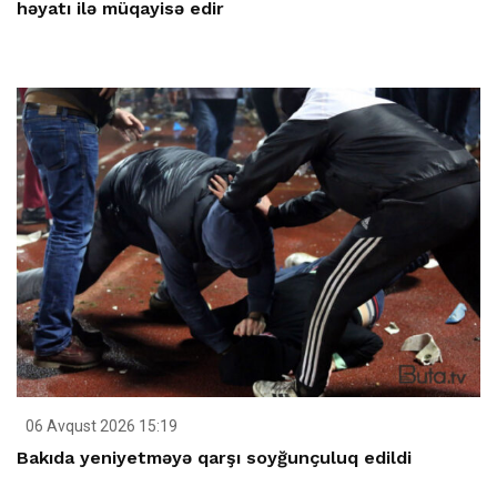
həyatı ilə müqayisə edir
06 Avqust 2026 15:19
Bakıda yeniyetməyə qarşı soyğunçuluq edildi