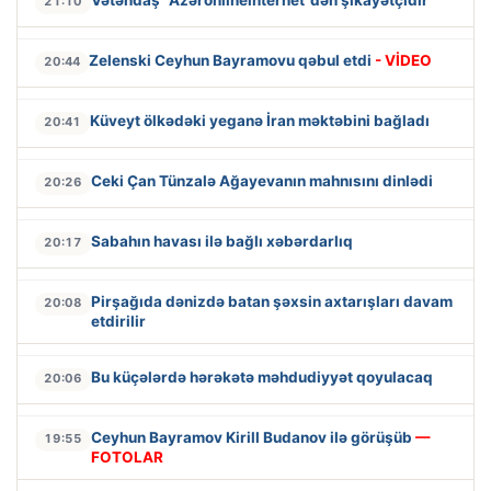
21:10
Zelenski Ceyhun Bayramovu qəbul etdi
- VİDEO
20:44
Küveyt ölkədəki yeganə İran məktəbini bağladı
20:41
Ceki Çan Tünzalə Ağayevanın mahnısını dinlədi
20:26
Sabahın havası ilə bağlı xəbərdarlıq
20:17
Pirşağıda dənizdə batan şəxsin axtarışları davam
20:08
etdirilir
Bu küçələrdə hərəkətə məhdudiyyət qoyulacaq
20:06
Ceyhun Bayramov Kirill Budanov ilə görüşüb
—
19:55
FOTOLAR