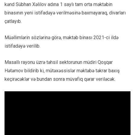
kənd Sübhan Xəlilov adına 1 saylı tam orta məktəbin
binasının yeni istifadəyə verilməsinə baxmayaraq, divarları
çatlayıb.
Müəllimlərin sözlərinə görə, məktəb binası 2021-ci ildə
istifadəyə verilib.
Masallı rayonu üzrə təhsil sektorunun müdiri Qoşqar
Hətəmov bildirib ki, mütəxəssislər məktəbə təkrar baxış
keçirəcəklər və bundan sonra müvafiq qərar veriləcək.