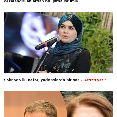
cəzalandırılanlardan biri jurnalist imiş
Səhnədə iki nəfər, yaddaşlarda bir səs
- Saffari yazır…