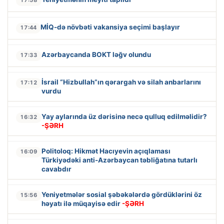
MİQ-də növbəti vakansiya seçimi başlayır
17:44
Azərbaycanda BOKT ləğv olundu
17:33
İsrail “Hizbullah”ın qərargah və silah anbarlarını
17:12
vurdu
Yay aylarında üz dərisinə necə qulluq edilməlidir?
16:32
-ŞƏRH
Politoloq: Hikmət Hacıyevin açıqlaması
16:09
Türkiyədəki anti-Azərbaycan təbliğatına tutarlı
cavabdır
Yeniyetmələr sosial şəbəkələrdə gördüklərini öz
15:56
həyatı ilə müqayisə edir
-ŞƏRH