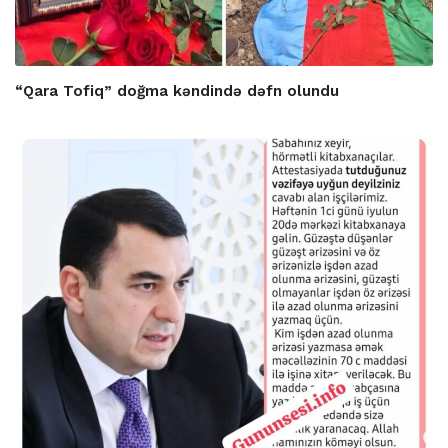
“Qara Tofiq” doğma kəndində dəfn olundu