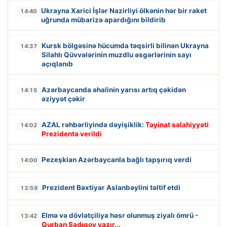
Ukrayna Xarici İşlər Nazirliyi ölkənin hər bir raket
14:40
uğrunda mübarizə apardığını bildirib
Kursk bölgəsinə hücumda təqsirli bilinən Ukrayna
14:37
Silahlı Qüvvələrinin muzdlu əsgərlərinin sayı
açıqlanıb
Azərbaycanda əhalinin yarısı artıq çəkidən
14:15
əziyyət çəkir
AZAL rəhbərliyində dəyişiklik:
Təyinat səlahiyyəti
14:02
Prezidentə verildi
Pezeşkian Azərbaycanla bağlı tapşırıq verdi
14:00
Prezident Bəxtiyar Aslanbəylini təltif etdi
13:59
Elmə və dövlətçiliyə həsr olunmuş ziyalı ömrü
-
13:42
Qurban Sadıqov yazır...