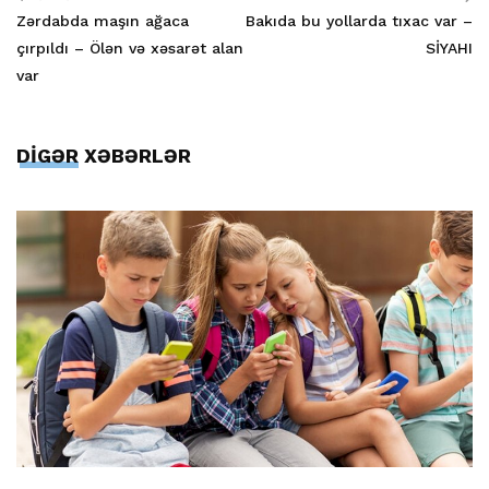
Zərdabda maşın ağaca
Bakıda bu yollarda tıxac var –
çırpıldı – Ölən və xəsarət alan
SİYAHI
var
DİGƏR XƏBƏRLƏR