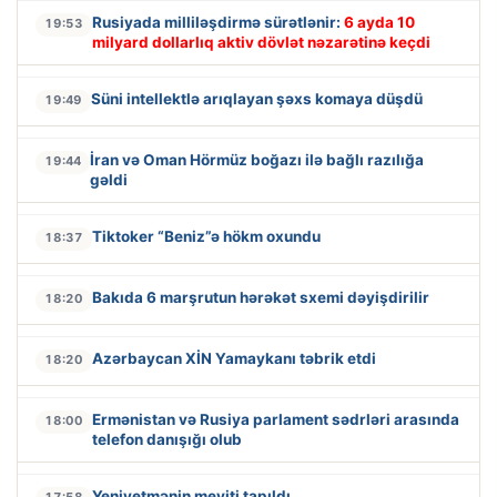
Rusiyada milliləşdirmə sürətlənir:
6 ayda 10
19:53
milyard dollarlıq aktiv dövlət nəzarətinə keçdi
Süni intellektlə arıqlayan şəxs komaya düşdü
19:49
İran və Oman Hörmüz boğazı ilə bağlı razılığa
19:44
gəldi
Tiktoker “Beniz”ə hökm oxundu
18:37
Bakıda 6 marşrutun hərəkət sxemi dəyişdirilir
18:20
Azərbaycan XİN Yamaykanı təbrik etdi
18:20
Ermənistan və Rusiya parlament sədrləri arasında
18:00
telefon danışığı olub
Yeniyetmənin meyiti tapıldı
17:58