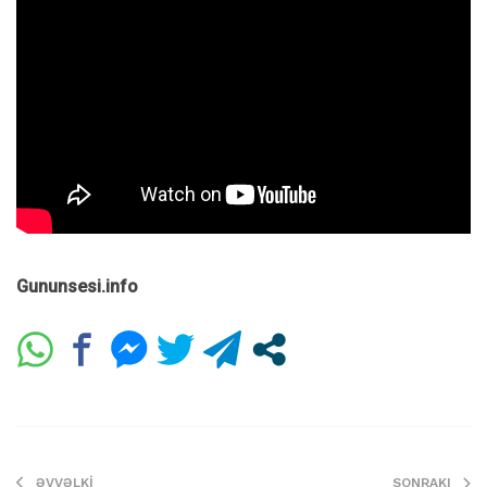
Gununsesi.info
ƏVVƏLKI
SONRAKI