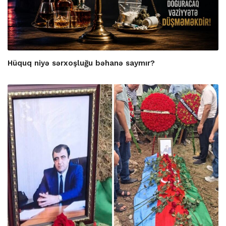
Hüquq niyə sərxoşluğu bəhanə saymır?