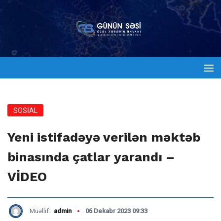
SOSİAL
Yeni istifadəyə verilən məktəb
binasında çatlar yarandı –
VİDEO
Müəllif:
admin
06 Dekabr 2023 09:33