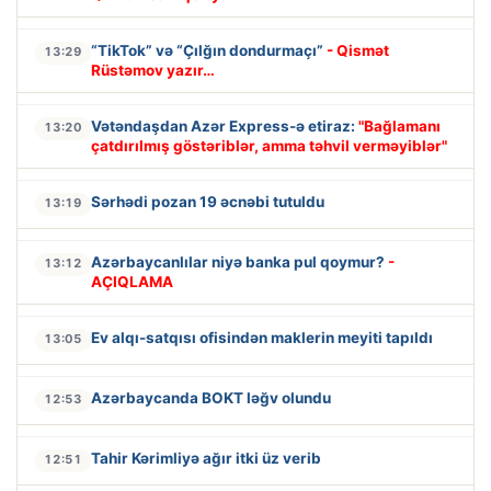
“TikTok” və “Çılğın dondurmaçı”
- Qismət
13:29
Rüstəmov yazır…
Vətəndaşdan Azər Express-ə etiraz:
"Bağlamanı
13:20
çatdırılmış göstəriblər, amma təhvil verməyiblər"
Sərhədi pozan 19 əcnəbi tutuldu
13:19
Azərbaycanlılar niyə banka pul qoymur?
-
13:12
AÇIQLAMA
Ev alqı-satqısı ofisindən maklerin meyiti tapıldı
13:05
Azərbaycanda BOKT ləğv olundu
12:53
Tahir Kərimliyə ağır itki üz verib
12:51