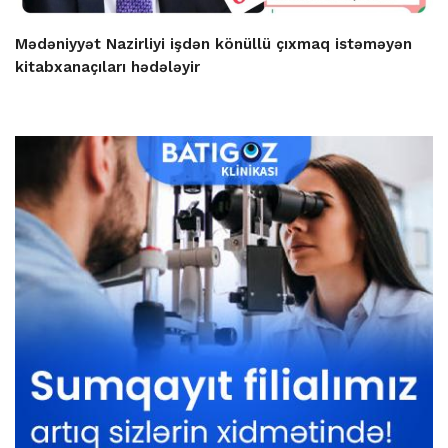
Mədəniyyət Nazirliyi işdən könüllü çıxmaq istəməyən
kitabxanaçıları hədələyir