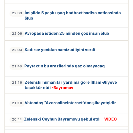
İmişlidə 5 yaşlı uşaq bədbəxt hadisə nəticəsində
22:33
ölüb
Avropada istidən 25 mindən çox insan ölüb
22:09
Kadırov yenidən namizədliyini verdi
22:03
Paytaxtın bu ərazilərində qaz olmayacaq
21:46
Zelenski humanitar yardıma görə İlham Əliyevə
21:19
təşəkkür etdi
-Bayramov
Vətəndaş “Azəronlineinternet”dən şikayətçidir
21:10
Zelenski Ceyhun Bayramovu qəbul etdi
- VİDEO
20:44