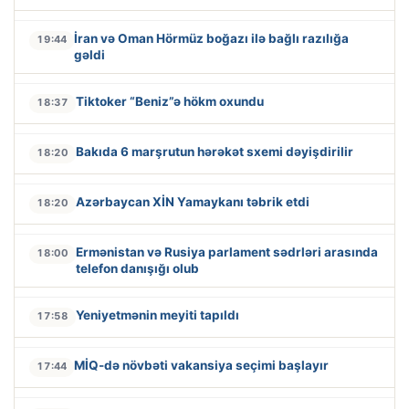
İran və Oman Hörmüz boğazı ilə bağlı razılığa
19:44
gəldi
Tiktoker “Beniz”ə hökm oxundu
18:37
Bakıda 6 marşrutun hərəkət sxemi dəyişdirilir
18:20
Azərbaycan XİN Yamaykanı təbrik etdi
18:20
Ermənistan və Rusiya parlament sədrləri arasında
18:00
telefon danışığı olub
Yeniyetmənin meyiti tapıldı
17:58
MİQ-də növbəti vakansiya seçimi başlayır
17:44