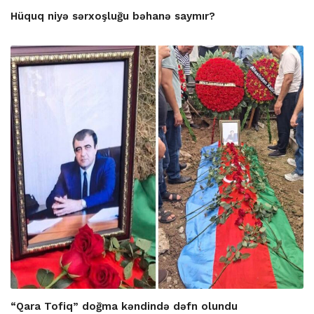
Hüquq niyə sərxoşluğu bəhanə saymır?
“Qara Tofiq” doğma kəndində dəfn olundu