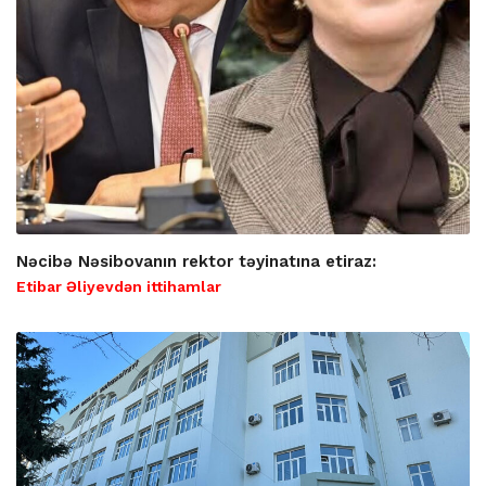
Nəcibə Nəsibovanın rektor təyinatına etiraz:
Etibar Əliyevdən ittihamlar