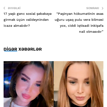
ƏVVƏLKI
SONRAKI
17 yaşlı gənc sosial şəbəkəyə
“Paşinyan hökumətinin əsas
girmək üçün valideynindən
uğuru uşaq pulu verə bilməsi
icazə almalıdır?
yox, ciddi iqtisadi inkişafa
nail olmasıdır”
DİGƏR XƏBƏRLƏR