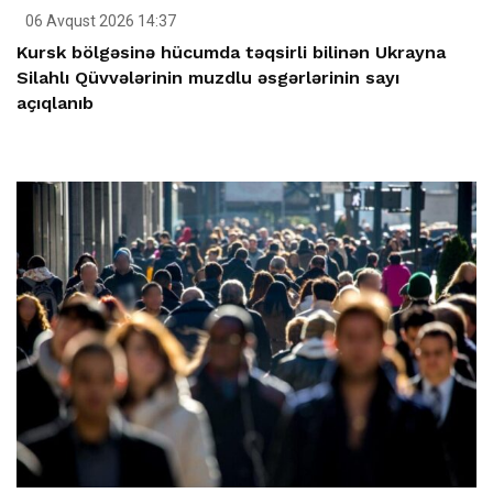
06 Avqust 2026 14:37
Kursk bölgəsinə hücumda təqsirli bilinən Ukrayna
Silahlı Qüvvələrinin muzdlu əsgərlərinin sayı
açıqlanıb