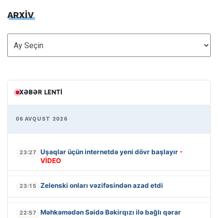
ARXİV
ARXİV
XƏBƏR LENTI
06 AVQUST 2026
Uşaqlar üçün internetdə yeni dövr başlayır
-
23:27
VİDEO
Zelenski onları vəzifəsindən azad etdi
23:15
Məhkəmədən Səidə Bəkirqızı ilə bağlı qərar
22:57