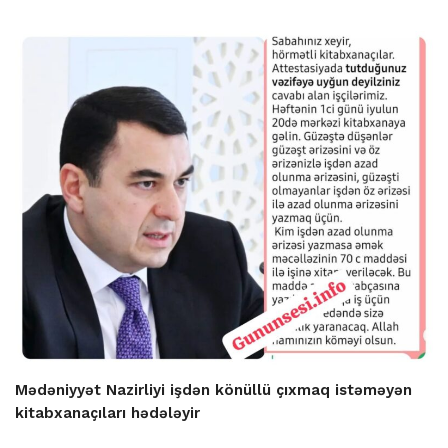
Mədəniyyət Nazirliyi işdən könüllü çıxmaq istəməyən
kitabxanaçıları hədələyir