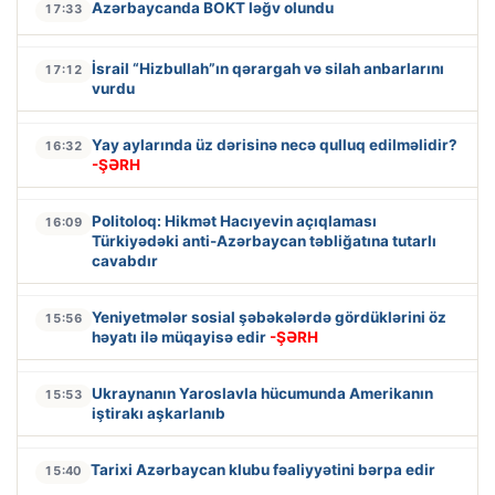
Azərbaycanda BOKT ləğv olundu
17:33
İsrail “Hizbullah”ın qərargah və silah anbarlarını
17:12
vurdu
Yay aylarında üz dərisinə necə qulluq edilməlidir?
16:32
-ŞƏRH
Politoloq: Hikmət Hacıyevin açıqlaması
16:09
Türkiyədəki anti-Azərbaycan təbliğatına tutarlı
cavabdır
Yeniyetmələr sosial şəbəkələrdə gördüklərini öz
15:56
həyatı ilə müqayisə edir
-ŞƏRH
Ukraynanın Yaroslavla hücumunda Amerikanın
15:53
iştirakı aşkarlanıb
Tarixi Azərbaycan klubu fəaliyyətini bərpa edir
15:40