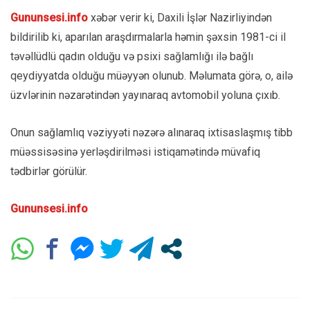
Gununsesi.info
xəbər verir ki, Daxili İşlər Nazirliyindən
bildirilib ki, aparılan araşdırmalarla həmin şəxsin 1981-ci il
təvəllüdlü qadın olduğu və psixi sağlamlığı ilə bağlı
qeydiyyatda olduğu müəyyən olunub. Məlumata görə, o, ailə
üzvlərinin nəzarətindən yayınaraq avtomobil yoluna çıxıb.
Onun sağlamlıq vəziyyəti nəzərə alınaraq ixtisaslaşmış tibb
müəssisəsinə yerləşdirilməsi istiqamətində müvafiq
tədbirlər görülür.
Gununsesi.info