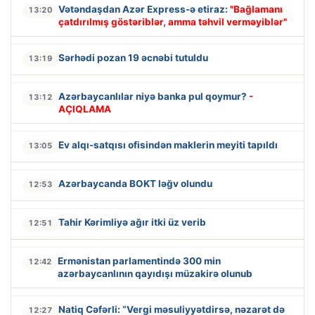
Vətəndaşdan Azər Express-ə etiraz:
"Bağlamanı
13:20
çatdırılmış göstəriblər, amma təhvil verməyiblər"
Sərhədi pozan 19 əcnəbi tutuldu
13:19
Azərbaycanlılar niyə banka pul qoymur?
-
13:12
AÇIQLAMA
Ev alqı-satqısı ofisindən maklerin meyiti tapıldı
13:05
Azərbaycanda BOKT ləğv olundu
12:53
Tahir Kərimliyə ağır itki üz verib
12:51
Ermənistan parlamentində 300 min
12:42
azərbaycanlının qayıdışı müzakirə olunub
Natiq Cəfərli: “Vergi məsuliyyətdirsə, nəzarət də
12:27