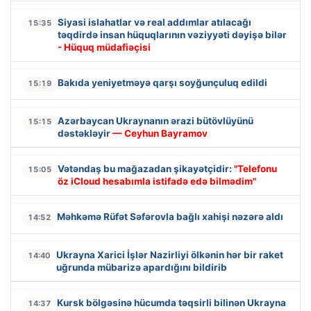
Siyasi islahatlar və real addımlar atılacağı
15:35
təqdirdə insan hüquqlarının vəziyyəti dəyişə bilər
- Hüquq müdafiəçisi
Bakıda yeniyetməyə qarşı soyğunçuluq edildi
15:19
Azərbaycan Ukraynanın ərazi bütövlüyünü
15:15
dəstəkləyir
— Ceyhun Bayramov
Vətəndaş bu mağazadan şikayətçidir:
"Telefonu
15:05
öz iCloud hesabımla istifadə edə bilmədim"
Məhkəmə Rüfət Səfərovla bağlı xahişi nəzərə aldı
14:52
Ukrayna Xarici İşlər Nazirliyi ölkənin hər bir raket
14:40
uğrunda mübarizə apardığını bildirib
Kursk bölgəsinə hücumda təqsirli bilinən Ukrayna
14:37