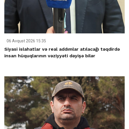
06 Avqust 2026 15:35
Siyasi islahatlar və real addımlar atılacağı təqdirdə
insan hüquqlarının vəziyyəti dəyişə bilər