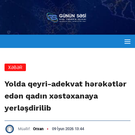
XƏBƏR
Yolda qeyri-adekvat hərəkətlər
edən qadın xəstəxanaya
yerləşdirilib
Müəllif:
Orxan
09 İyun 2026 13:44