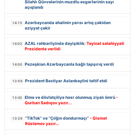
Silahlı Qüvvələrinin muzdlu əsgərlərinin sayı
açıqlanıb
Azərbaycanda əhalinin yarısı artıq çəkidən
14:15
əziyyət çəkir
AZAL rəhbərliyində dəyişiklik:
Təyinat səlahiyyəti
14:02
Prezidentə verildi
Pezeşkian Azərbaycanla bağlı tapşırıq verdi
14:00
Prezident Bəxtiyar Aslanbəylini təltif etdi
13:59
Elmə və dövlətçiliyə həsr olunmuş ziyalı ömrü
-
13:42
Qurban Sadıqov yazır...
“TikTok” və “Çılğın dondurmaçı”
- Qismət
13:29
Rüstəmov yazır…