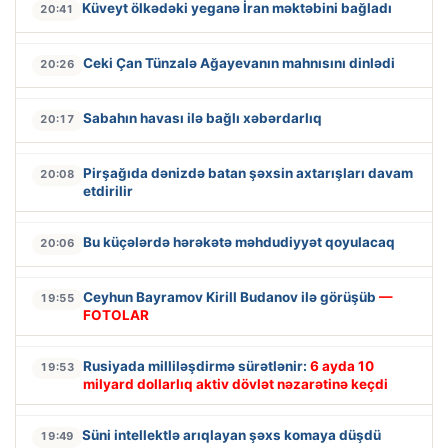
Küveyt ölkədəki yeganə İran məktəbini bağladı
20:41
Ceki Çan Tünzalə Ağayevanın mahnısını dinlədi
20:26
Sabahın havası ilə bağlı xəbərdarlıq
20:17
Pirşağıda dənizdə batan şəxsin axtarışları davam
20:08
etdirilir
Bu küçələrdə hərəkətə məhdudiyyət qoyulacaq
20:06
Ceyhun Bayramov Kirill Budanov ilə görüşüb
—
19:55
FOTOLAR
Rusiyada milliləşdirmə sürətlənir:
6 ayda 10
19:53
milyard dollarlıq aktiv dövlət nəzarətinə keçdi
Süni intellektlə arıqlayan şəxs komaya düşdü
19:49