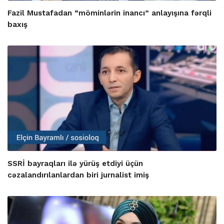
Fazil Mustafadan “möminlərin inancı” anlayışına fərqli
baxış
SSRİ bayraqları ilə yürüş etdiyi üçün
cəzalandırılanlardan biri jurnalist imiş