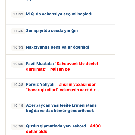
MİQ-də vakansiya seçimi başladı
11:32
Sumqayıtda sexdə yanğın
11:20
Naxçıvanda pensiyalar ödənildi
10:53
Fazil Mustafa:
“Şahsevənliklə dövlət
10:35
qurulmaz” - Müsahibə
Pərviz Yəhyalı:
Təhsilin yaxasından
10:28
“bacarıqlı əlləri” çəkməyin vaxtıdır...
Azərbaycan vasitəsilə Ermənistana
10:18
buğda və daş kömür göndəriləcək
Qızılın qiymətində yeni rekord
- 4400
10:09
dollar oldu