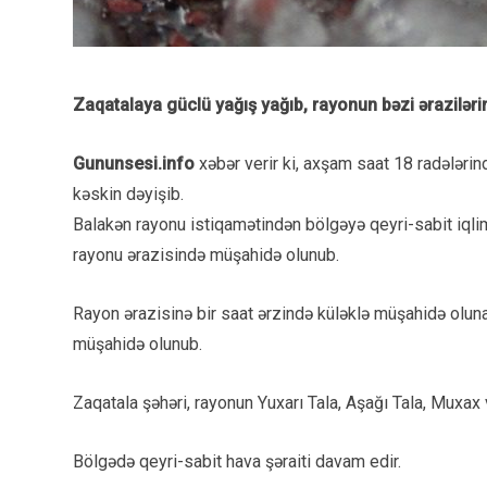
Zaqatalaya güclü yağış yağıb, rayonun bəzi əraziləri
Gununsesi.info
xəbər verir ki, axşam saat 18 radələri
kəskin dəyişib.
Balakən rayonu istiqamətindən bölgəyə qeyri-sabit iqlim
rayonu ərazisində müşahidə olunub.
Rayon ərazisinə bir saat ərzində küləklə müşahidə olun
müşahidə olunub.
Zaqatala şəhəri, rayonun Yuxarı Tala, Aşağı Tala, Muxax
Bölgədə qeyri-sabit hava şəraiti davam edir.