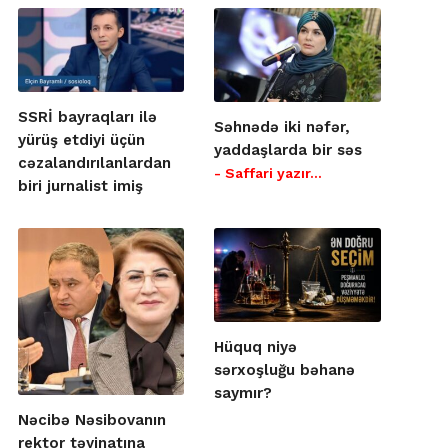
SSRİ bayraqları ilə
Səhnədə iki nəfər,
yürüş etdiyi üçün
yaddaşlarda bir səs
cəzalandırılanlardan
- Saffari yazır…
biri jurnalist imiş
Hüquq niyə
sərxoşluğu bəhanə
saymır?
Nəcibə Nəsibovanın
rektor təyinatına