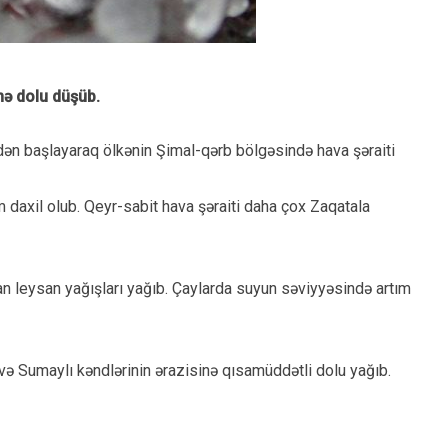
nə dolu düşüb.
ndən başlayaraq ölkənin Şimal-qərb bölgəsində hava şəraiti
 daxil olub. Qeyr-sabit hava şəraiti daha çox Zaqatala
an leysan yağışları yağıb. Çaylarda suyun səviyyəsində artım
 və Sumaylı kəndlərinin ərazisinə qısamüddətli dolu yağıb.