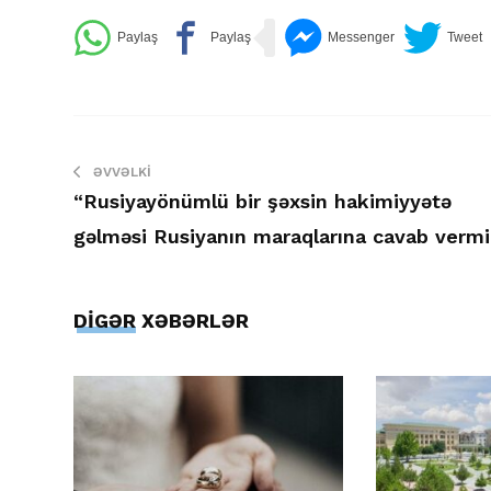
ƏVVƏLKI
“Rusiyayönümlü bir şəxsin hakimiyyətə
gəlməsi Rusiyanın maraqlarına cavab vermi
DİGƏR XƏBƏRLƏR