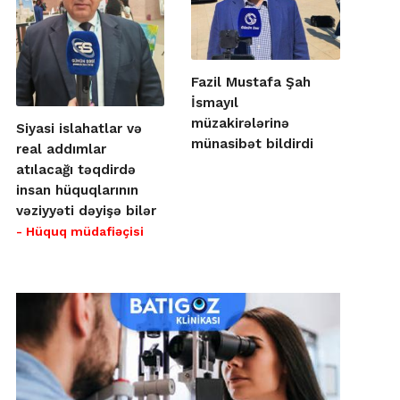
Fazil Mustafa Şah
İsmayıl
müzakirələrinə
Siyasi islahatlar və
münasibət bildirdi
real addımlar
atılacağı təqdirdə
insan hüquqlarının
vəziyyəti dəyişə bilər
- Hüquq müdafiəçisi