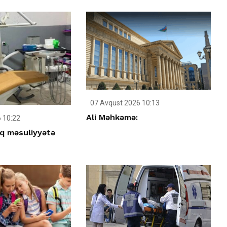
07 Avqust 2026 10:13
Ali Məhkəmə:
 10:22
q məsuliyyətə