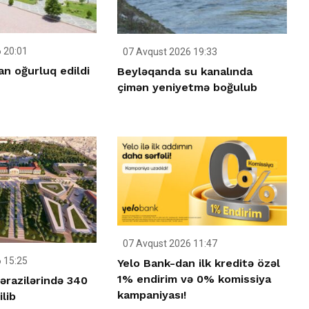
 20:01
07 Avqust 2026 19:33
n oğurluq edildi
Beyləqanda su kanalında
çimən yeniyetmə boğulub
07 Avqust 2026 11:47
 15:25
Yelo Bank-dan ilk kreditə özəl
1% endirim və 0% komissiya
ərazilərində 340
kampaniyası!
ilib