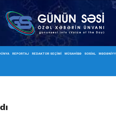
DÜNYA
REPORTAJ
REDAKTOR SEÇİMİ
MÜSAHİBƏ
SOSİAL
MƏDƏNİY
dı