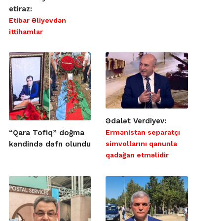
etiraz:
Etibar Əliyevdən
ittihamlar
Ədalət Verdiyev:
Ermənistan separatçı
“Qara Tofiq” doğma
simvollarını qanunla
kəndində dəfn olundu
qadağan etməlidir