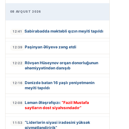
08 AVQUST 2026
Sabirabadda məktəbli qızın meyiti tapıldı
12:41
Paşinyan Əliyevə zəng etdi
12:39
Rövşən Hüseynov orqan donorluğunun
12:22
əhəmiyyətindən danışıb
Dənizdə batan 16 yaşlı yeniyetmənin
12:16
meyiti tapıldı
Ləman Ələşrəfqızı:
“Fazil Mustafa
12:08
saytların dost siyahısındadır”
“Liderlərin siyasi iradəsini yüksək
11:53
qiymətləndiririk”