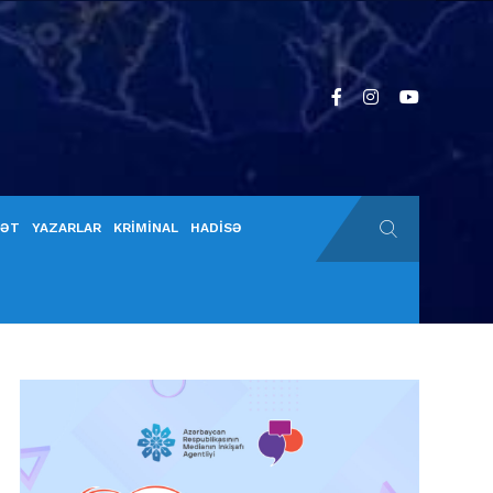
YƏT
YAZARLAR
KRİMİNAL
HADİSƏ