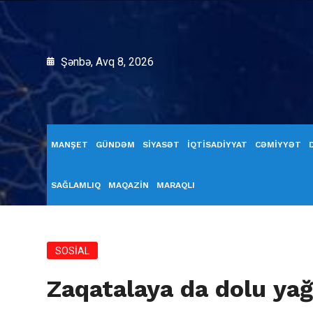
Şənbə, Avq 8, 2026
MANŞET
GÜNDƏM
SİYASƏT
İQTİSADİYYAT
CƏMİYYƏT
SAĞLAMLIQ
MAQAZİN
MARAQLI
SOSİAL
Zaqatalaya da dolu yağ