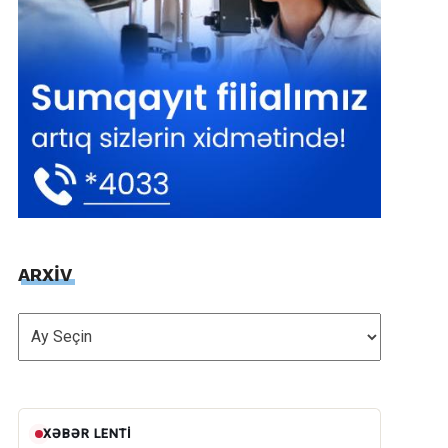
ARXİV
ARXİV
XƏBƏR LENTI