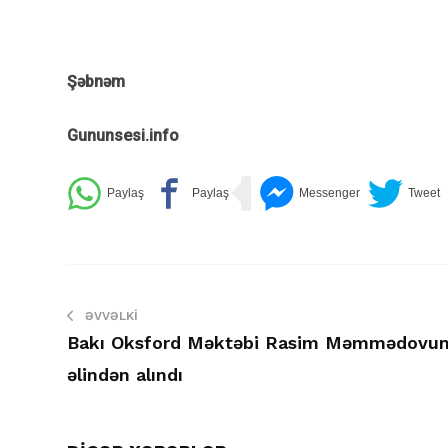
Şəbnəm
Gununsesi.info
ƏVVƏLKI
Bakı Oksford Məktəbi Rasim Məmmədovu
əlindən alındı