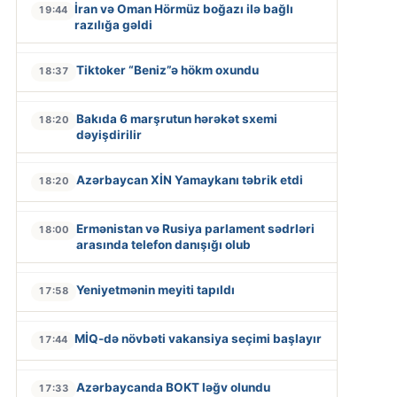
İran və Oman Hörmüz boğazı ilə bağlı
19:44
razılığa gəldi
Tiktoker “Beniz”ə hökm oxundu
18:37
Bakıda 6 marşrutun hərəkət sxemi
18:20
dəyişdirilir
Azərbaycan XİN Yamaykanı təbrik etdi
18:20
Ermənistan və Rusiya parlament sədrləri
18:00
arasında telefon danışığı olub
Yeniyetmənin meyiti tapıldı
17:58
MİQ-də növbəti vakansiya seçimi başlayır
17:44
Azərbaycanda BOKT ləğv olundu
17:33