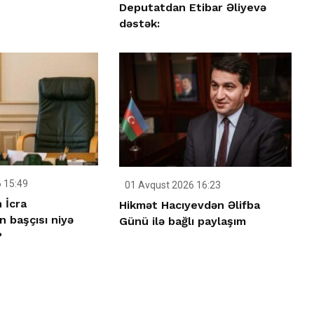
Deputatdan Etibar Əliyevə
dəstək:
 15:49
01 Avqust 2026 16:23
 İcra
Hikmət Hacıyevdən Əlifba
n başçısı niyə
Günü ilə bağlı paylaşım
?