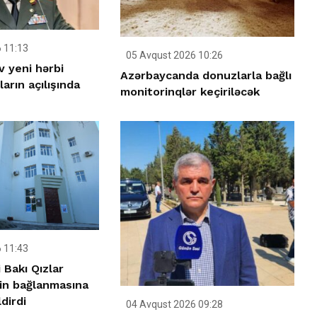
 11:13
05 Avqust 2026 10:26
v yeni hərbi
Azərbaycanda donuzlarla bağlı
arın açılışında
monitorinqlər keçiriləcək
 11:43
 Bakı Qızlar
nin bağlanmasına
dirdi
04 Avqust 2026 09:28