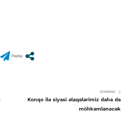
SONRAKI
n
Konqo ilə siyasi əlaqələrimiz daha da
möhkəmlənəcək