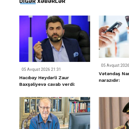
DİGƏR XƏBƏRLƏR
05 Avqust 2026
05 Avqust 2026 21:31
Vətəndaş Nar
Hacıbəy Heydərli Zaur
narazıdır:
Baxşəliyevə cavab verdi: