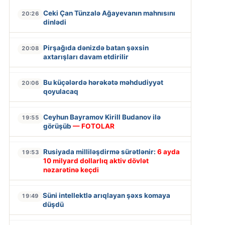
Ceki Çan Tünzalə Ağayevanın mahnısını
20:26
dinlədi
Pirşağıda dənizdə batan şəxsin
20:08
axtarışları davam etdirilir
Bu küçələrdə hərəkətə məhdudiyyət
20:06
qoyulacaq
Ceyhun Bayramov Kirill Budanov ilə
19:55
görüşüb
— FOTOLAR
Rusiyada milliləşdirmə sürətlənir:
6 ayda
19:53
10 milyard dollarlıq aktiv dövlət
nəzarətinə keçdi
Süni intellektlə arıqlayan şəxs komaya
19:49
düşdü