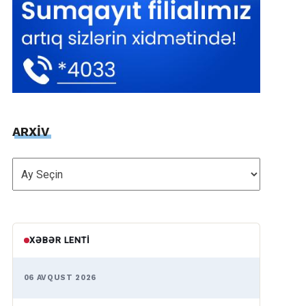
ARXİV
ARXİV
XƏBƏR LENTI
06 AVQUST 2026