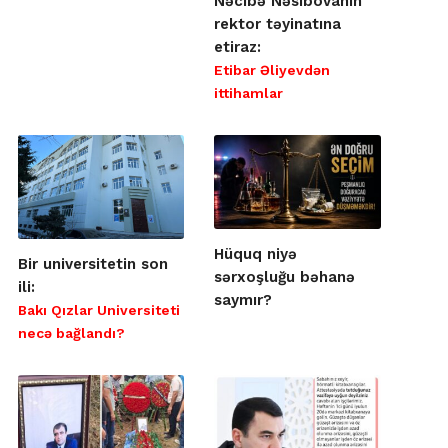
Nəcibə Nəsibovanın
rektor təyinatına
etiraz:
Etibar Əliyevdən
ittihamlar
Hüquq niyə
Bir universitetin son
sərxoşluğu bəhanə
ili:
saymır?
Bakı Qızlar Universiteti
necə bağlandı?