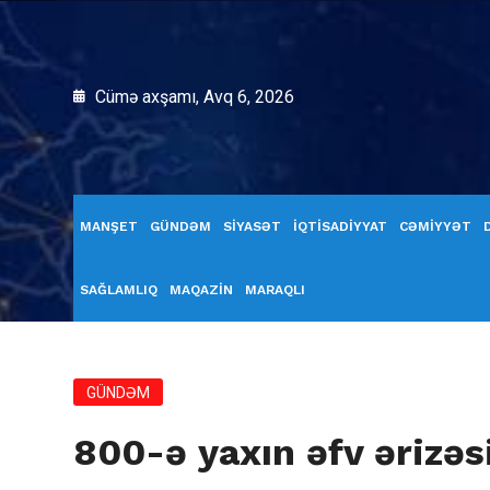
Cümə axşamı, Avq 6, 2026
MANŞET
GÜNDƏM
SİYASƏT
İQTİSADİYYAT
CƏMİYYƏT
SAĞLAMLIQ
MAQAZİN
MARAQLI
GÜNDƏM
800-ə yaxın əfv ərizəs