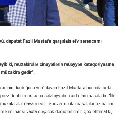
ü, deputat Fazil Mustafa qarşıdakı əfv sərəncamı
ib ki, müzakirələr cinayətlərin müəyyən kateqoriyasına
k müzakirə gedir”.
rəsinin durduğunu vurğulayan Fazil Mustafa bununla belə
ı prezidentin müstəsna səlahiyyətinə aid olan məsələdir: “İlk
n müzakirələr davam edir. Səsvermə ilə məsələlər öz həllini
m kimi hansı vaxta düşəcək dəqiq bilinmir. Çox ehtimal ki,