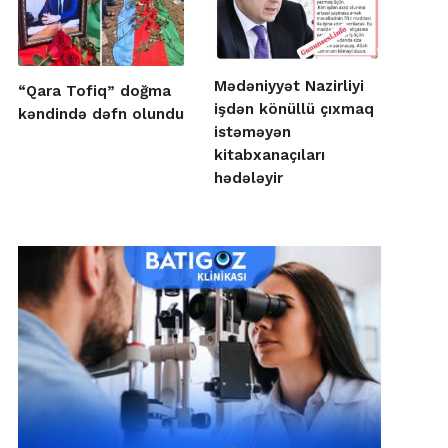
Mədəniyyət Nazirliyi
“Qara Tofiq” doğma
işdən könüllü çıxmaq
kəndində dəfn olundu
istəməyən
kitabxanaçıları
hədələyir