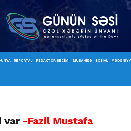
DÜNYA
REPORTAJ
REDAKTOR SEÇİMİ
MÜSAHİBƏ
SOSİAL
MƏDƏNİY
i var
-Fazil Mustafa