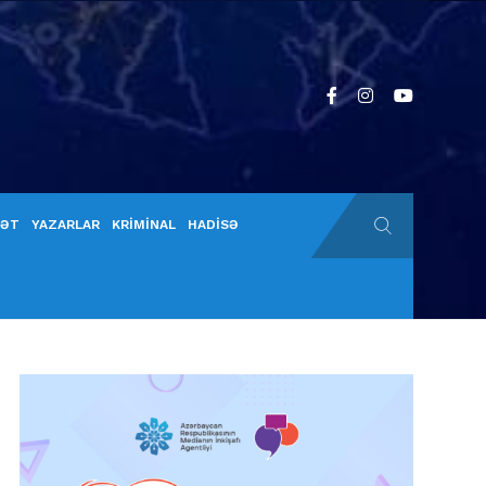
YƏT
YAZARLAR
KRİMİNAL
HADİSƏ