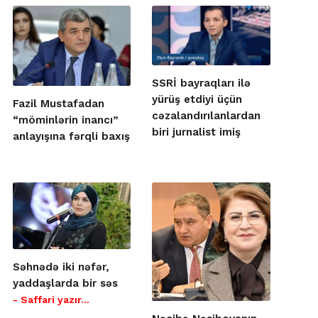
SSRİ bayraqları ilə
yürüş etdiyi üçün
Fazil Mustafadan
cəzalandırılanlardan
“möminlərin inancı”
biri jurnalist imiş
anlayışına fərqli baxış
Səhnədə iki nəfər,
yaddaşlarda bir səs
- Saffari yazır…