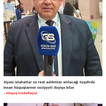
Siyasi islahatlar və real addımlar atılacağı təqdirdə
insan hüquqlarının vəziyyəti dəyişə bilər
- Hüquq müdafiəçisi