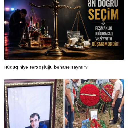
Hüquq niyə sərxoşluğu bəhanə saymır?