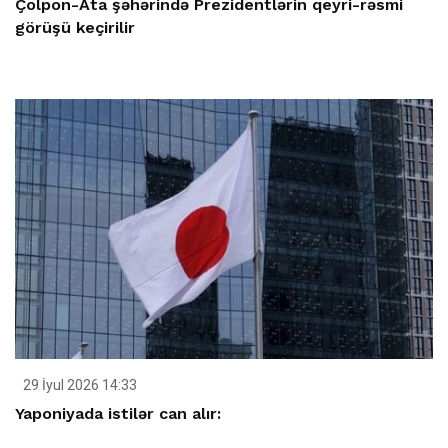
Çolpon-Ata şəhərində Prezidentlərin qeyri-rəsmi
görüşü keçirilir
29 İyul 2026 14:33
Yaponiyada istilər can alır: