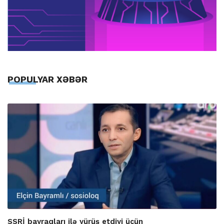
POPULYAR XƏBƏR
SSRİ bayraqları ilə yürüş etdiyi üçün