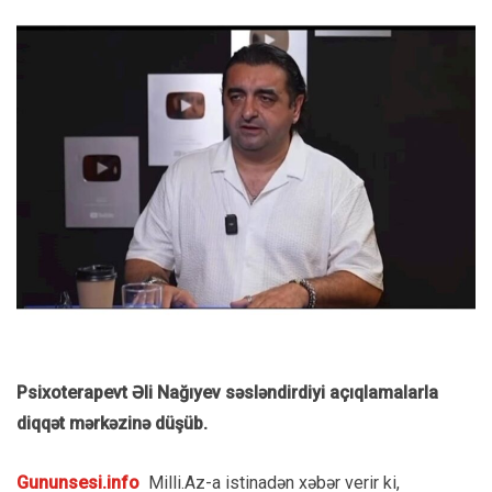
Psixoterapevt Əli Nağıyev səsləndirdiyi açıqlamalarla
diqqət mərkəzinə düşüb.
Gununsesi.info
Milli.Az-a istinadən xəbər verir ki,