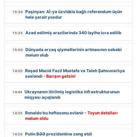
Paşinyan: Aİ-yə üzvlüklə bağlı referendum üçün
15:36
hələ şərait yoxdur
Azad edilmiş ərazilərində 340 layihə icra edilib
15:25
Dünyada ərzaq qiymətlərinin artmasının səbəbi
15:00
məlum olub
Rəşad Məcid Fazil Mustafa və Taleh Şahsuvarlıya
14:50
səsləndi
- Barışın getsin!
Ukraynanın itirilmiş logistika infrastrukturunun
14:44
miqyası açıqlanıb
Ronaldo bu həftəsonu evlənir
- Toyun detalları
14:35
məlum oldu
Putin BƏƏ prezidentinə zəng etdi
14:26