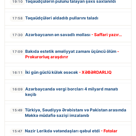
Təqaüdçülərin pulunu talayan şəxs saxlanıldı
19:10
Təqaüdçüləri aldadıb pullarını taladı
17:58
Azərbaycanın ən savadlı mollası
- Saffari yazır…
17:30
Bakıda estetik əməliyyat zamanı üçüncü ölüm
-
17:09
Prokurorluq araşdırır
İki gün güclü külək əsəcək
- XƏBƏRDARLIQ
16:11
Azərbaycanda vergi borcları 4 milyard manatı
16:09
keçib
Türkiyə, Səudiyyə Ərəbistanı və Pakistan arasında
15:49
Məkkə müdafiə sazişi imzalanıb
Nazir Lerikdə vətəndaşları qəbul etdi
- Fotolar
15:47