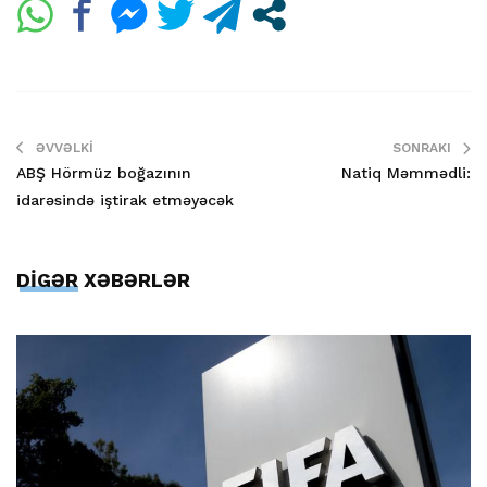
ƏVVƏLKI
SONRAKI
ABŞ Hörmüz boğazının
Natiq Məmmədli:
idarəsində iştirak etməyəcək
DİGƏR XƏBƏRLƏR