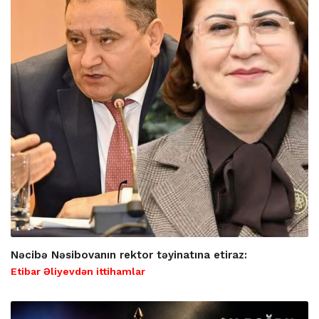
Nəcibə Nəsibovanın rektor təyinatına etiraz:
Etibar Əliyevdən ittihamlar