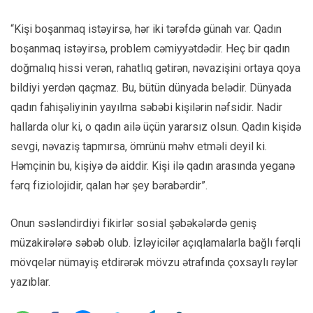
“Kişi boşanmaq istəyirsə, hər iki tərəfdə günah var. Qadın
boşanmaq istəyirsə, problem cəmiyyətdədir. Heç bir qadın
doğmalıq hissi verən, rahatlıq gətirən, nəvazişini ortaya qoya
bildiyi yerdən qaçmaz. Bu, bütün dünyada belədir. Dünyada
qadın fahişəliyinin yayılma səbəbi kişilərin nəfsidir. Nadir
hallarda olur ki, o qadın ailə üçün yararsız olsun. Qadın kişidə
sevgi, nəvaziş tapmırsa, ömrünü məhv etməli deyil ki.
Həmçinin bu, kişiyə də aiddir. Kişi ilə qadın arasında yeganə
fərq fiziolojidir, qalan hər şey bərabərdir”.
Onun səsləndirdiyi fikirlər sosial şəbəkələrdə geniş
müzakirələrə səbəb olub. İzləyicilər açıqlamalarla bağlı fərqli
mövqelər nümayiş etdirərək mövzu ətrafında çoxsaylı rəylər
yazıblar.