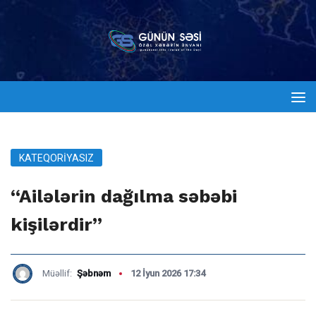
KATEQORIYASIZ
“Ailələrin dağılma səbəbi
kişilərdir”
Müəllif:
Şəbnəm
12 İyun 2026 17:34