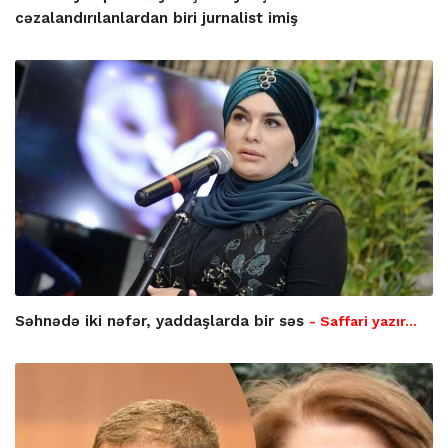
cəzalandırılanlardan biri jurnalist imiş
Səhnədə iki nəfər, yaddaşlarda bir səs
- Saffari yazır…