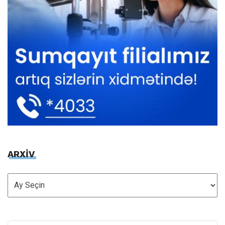
ARXİV
ARXİV