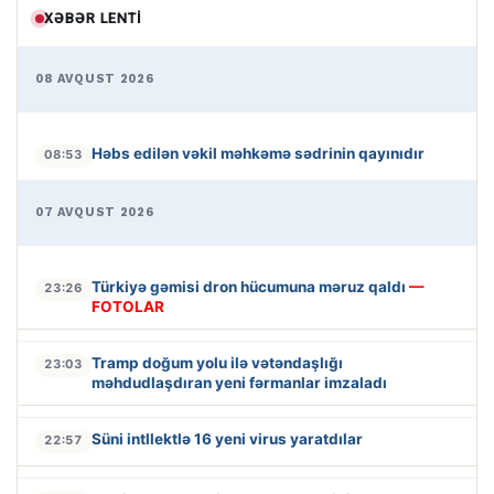
XƏBƏR LENTI
08 AVQUST 2026
Həbs edilən vəkil məhkəmə sədrinin qayınıdır
08:53
07 AVQUST 2026
Türkiyə gəmisi dron hücumuna məruz qaldı
—
23:26
FOTOLAR
Tramp doğum yolu ilə vətəndaşlığı
23:03
məhdudlaşdıran yeni fərmanlar imzaladı
Süni intllektlə 16 yeni virus yaratdılar
22:57