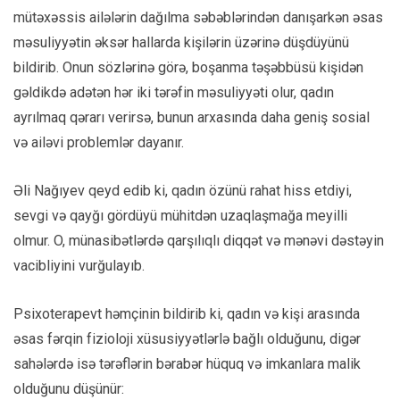
mütəxəssis ailələrin dağılma səbəblərindən danışarkən əsas
məsuliyyətin əksər hallarda kişilərin üzərinə düşdüyünü
bildirib. Onun sözlərinə görə, boşanma təşəbbüsü kişidən
gəldikdə adətən hər iki tərəfin məsuliyyəti olur, qadın
ayrılmaq qərarı verirsə, bunun arxasında daha geniş sosial
və ailəvi problemlər dayanır.
Əli Nağıyev qeyd edib ki, qadın özünü rahat hiss etdiyi,
sevgi və qayğı gördüyü mühitdən uzaqlaşmağa meyilli
olmur. O, münasibətlərdə qarşılıqlı diqqət və mənəvi dəstəyin
vacibliyini vurğulayıb.
Psixoterapevt həmçinin bildirib ki, qadın və kişi arasında
əsas fərqin fizioloji xüsusiyyətlərlə bağlı olduğunu, digər
sahələrdə isə tərəflərin bərabər hüquq və imkanlara malik
olduğunu düşünür: