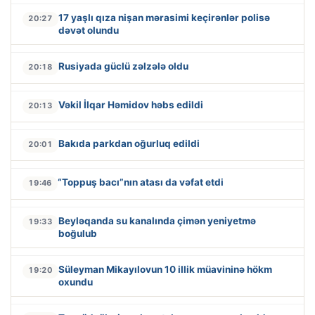
17 yaşlı qıza nişan mərasimi keçirənlər polisə
20:27
dəvət olundu
Rusiyada güclü zəlzələ oldu
20:18
Vəkil İlqar Həmidov həbs edildi
20:13
Bakıda parkdan oğurluq edildi
20:01
“Toppuş bacı”nın atası da vəfat etdi
19:46
Beyləqanda su kanalında çimən yeniyetmə
19:33
boğulub
Süleyman Mikayılovun 10 illik müavininə hökm
19:20
oxundu