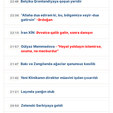
Belçika Qrenlandiyaya qoşun yeridir
22:49
“Allaha dua edirəm ki, bu, bölgəmizə xeyir-dua
22:36
gətirsin”
-Ərdoğan
İran XİN:
Əvvəlcə qalib gəlin, sonra danışın
22:15
Gülyaz Məmmədova
- "Həyat yoldaşın istəmirsə,
21:57
oxuma, nə məcburdur"
Bakı və Zəngilanda ağaclar qanunsuz kəsilib
21:47
Yeni Klinikanın direktor müavini işdən çıxarıldı
21:42
Laçında yanğın olub
21:21
Zelenski Serbiyaya getdi
20:50