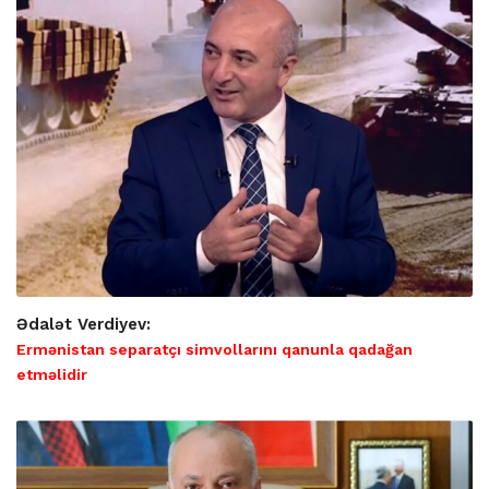
Ədalət Verdiyev:
Ermənistan separatçı simvollarını qanunla qadağan
etməlidir