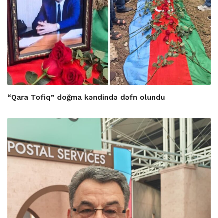
“Qara Tofiq” doğma kəndində dəfn olundu