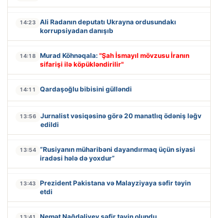
Ali Radanın deputatı Ukrayna ordusundakı
14:23
korrupsiyadan danışıb
Murad Köhnəqala:
"Şah İsmayıl mövzusu İranın
14:18
sifarişi ilə köpükləndirilir"
Qardaşoğlu bibisini gülləndi
14:11
Jurnalist vəsiqəsinə görə 20 manatlıq ödəniş ləğv
13:56
edildi
“Rusiyanın müharibəni dayandırmaq üçün siyasi
13:54
iradəsi hələ də yoxdur”
Prezident Pakistana və Malayziyaya səfir təyin
13:43
etdi
Nemət Nağdəliyev səfir təyin olundu
13:41