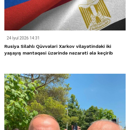
24 İyul 2026 14:31
Rusiya Silahlı Qüvvələri Xarkov vilayətindəki iki
yaşayış məntəqəsi üzərində nəzarəti ələ keçirib