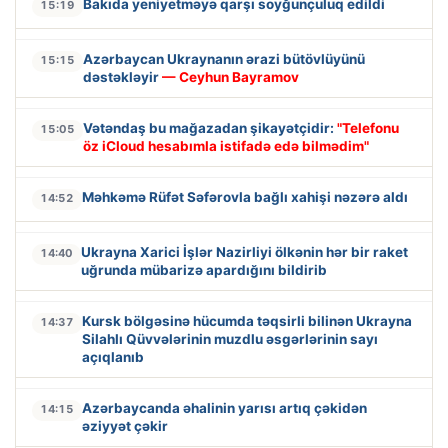
Bakıda yeniyetməyə qarşı soyğunçuluq edildi
15:19
Azərbaycan Ukraynanın ərazi bütövlüyünü
15:15
dəstəkləyir
— Ceyhun Bayramov
Vətəndaş bu mağazadan şikayətçidir:
"Telefonu
15:05
öz iCloud hesabımla istifadə edə bilmədim"
Məhkəmə Rüfət Səfərovla bağlı xahişi nəzərə aldı
14:52
Ukrayna Xarici İşlər Nazirliyi ölkənin hər bir raket
14:40
uğrunda mübarizə apardığını bildirib
Kursk bölgəsinə hücumda təqsirli bilinən Ukrayna
14:37
Silahlı Qüvvələrinin muzdlu əsgərlərinin sayı
açıqlanıb
Azərbaycanda əhalinin yarısı artıq çəkidən
14:15
əziyyət çəkir