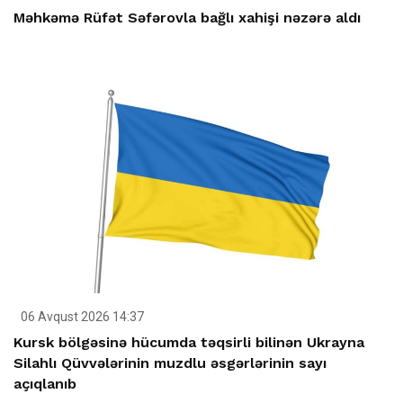
Məhkəmə Rüfət Səfərovla bağlı xahişi nəzərə aldı
06 Avqust 2026 14:37
Kursk bölgəsinə hücumda təqsirli bilinən Ukrayna
Silahlı Qüvvələrinin muzdlu əsgərlərinin sayı
açıqlanıb