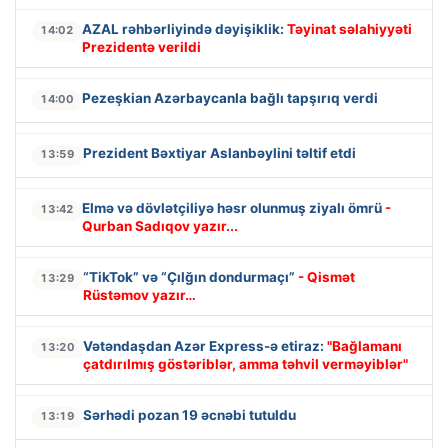
AZAL rəhbərliyində dəyişiklik:
Təyinat səlahiyyəti
14:02
Prezidentə verildi
Pezeşkian Azərbaycanla bağlı tapşırıq verdi
14:00
Prezident Bəxtiyar Aslanbəylini təltif etdi
13:59
Elmə və dövlətçiliyə həsr olunmuş ziyalı ömrü
-
13:42
Qurban Sadıqov yazır...
“TikTok” və “Çılğın dondurmaçı”
- Qismət
13:29
Rüstəmov yazır…
Vətəndaşdan Azər Express-ə etiraz:
"Bağlamanı
13:20
çatdırılmış göstəriblər, amma təhvil verməyiblər"
Sərhədi pozan 19 əcnəbi tutuldu
13:19