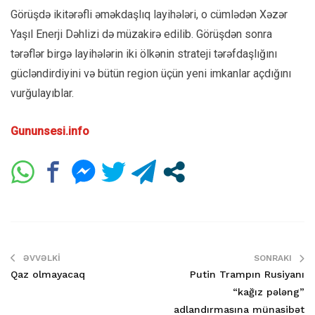
Görüşdə ikitərəfli əməkdaşlıq layihələri, o cümlədən Xəzər
Yaşıl Enerji Dəhlizi də müzakirə edilib. Görüşdən sonra
tərəflər birgə layihələrin iki ölkənin strateji tərəfdaşlığını
gücləndirdiyini və bütün region üçün yeni imkanlar açdığını
vurğulayıblar.
Gununsesi.info
ƏVVƏLKI
SONRAKI
Qaz olmayacaq
Putin Trampın Rusiyanı
“kağız pələng”
adlandırmasına münasibət