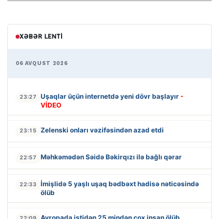
XƏBƏR LENTI
06 AVQUST 2026
Uşaqlar üçün internetdə yeni dövr başlayır
-
23:27
VİDEO
Zelenski onları vəzifəsindən azad etdi
23:15
Məhkəmədən Səidə Bəkirqızı ilə bağlı qərar
22:57
İmişlidə 5 yaşlı uşaq bədbəxt hadisə nəticəsində
22:33
ölüb
Avropada istidən 25 mindən çox insan ölüb
22:09