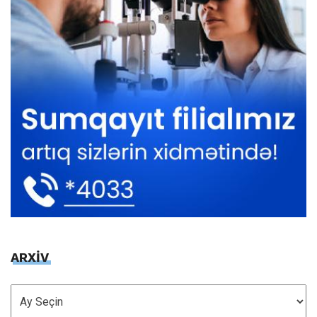
ARXİV
ARXİV