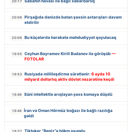
Sabahın havası ilə bağlı xəbərdarlıq
20:17
Pirşağıda dənizdə batan şəxsin axtarışları davam
20:08
etdirilir
Bu küçələrdə hərəkətə məhdudiyyət qoyulacaq
20:06
Ceyhun Bayramov Kirill Budanov ilə görüşüb
—
19:55
FOTOLAR
Rusiyada milliləşdirmə sürətlənir:
6 ayda 10
19:53
milyard dollarlıq aktiv dövlət nəzarətinə keçdi
Süni intellektlə arıqlayan şəxs komaya düşdü
19:49
İran və Oman Hörmüz boğazı ilə bağlı razılığa
19:44
gəldi
Tiktoker “Beniz”ə hökm oxundu
18:37