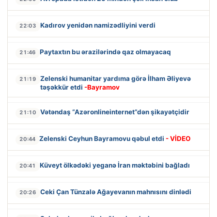
Kadırov yenidən namizədliyini verdi
22:03
Paytaxtın bu ərazilərində qaz olmayacaq
21:46
Zelenski humanitar yardıma görə İlham Əliyevə
21:19
təşəkkür etdi
-Bayramov
Vətəndaş “Azəronlineinternet”dən şikayətçidir
21:10
Zelenski Ceyhun Bayramovu qəbul etdi
- VİDEO
20:44
Küveyt ölkədəki yeganə İran məktəbini bağladı
20:41
Ceki Çan Tünzalə Ağayevanın mahnısını dinlədi
20:26