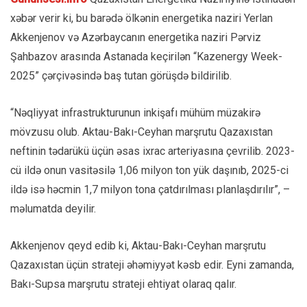
xəbər verir ki, bu barədə ölkənin energetika naziri Yerlan
Akkenjenov və Azərbaycanın energetika naziri Pərviz
Şahbazov arasında Astanada keçirilən “Kazenergy Week-
2025” çərçivəsində baş tutan görüşdə bildirilib.
“Nəqliyyat infrastrukturunun inkişafı mühüm müzakirə
mövzusu olub. Aktau-Bakı-Ceyhan marşrutu Qazaxıstan
neftinin tədarükü üçün əsas ixrac arteriyasına çevrilib. 2023-
cü ildə onun vasitəsilə 1,06 milyon ton yük daşınıb, 2025-ci
ildə isə həcmin 1,7 milyon tona çatdırılması planlaşdırılır”, –
məlumatda deyilir.
Akkenjenov qeyd edib ki, Aktau-Bakı-Ceyhan marşrutu
Qazaxıstan üçün strateji əhəmiyyət kəsb edir. Eyni zamanda,
Bakı-Supsa marşrutu strateji ehtiyat olaraq qalır.