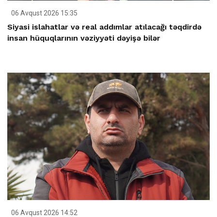
06 Avqust 2026 15:35
Siyasi islahatlar və real addımlar atılacağı təqdirdə
insan hüquqlarının vəziyyəti dəyişə bilər
06 Avqust 2026 14:52