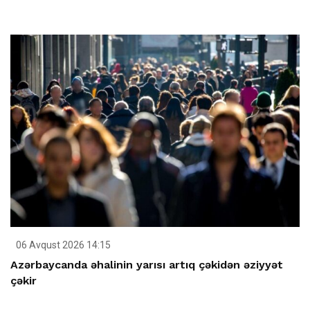
06 Avqust 2026 14:15
Azərbaycanda əhalinin yarısı artıq çəkidən əziyyət
çəkir