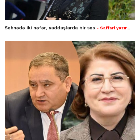
Səhnədə iki nəfər, yaddaşlarda bir səs
- Saffari yazır…