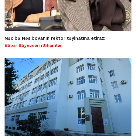
Nəcibə Nəsibovanın rektor təyinatına etiraz:
Etibar Əliyevdən ittihamlar