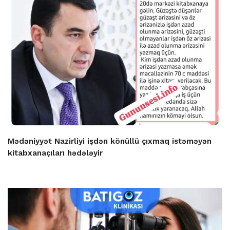
Mədəniyyət Nazirliyi işdən könüllü çıxmaq istəməyən
kitabxanaçıları hədələyir