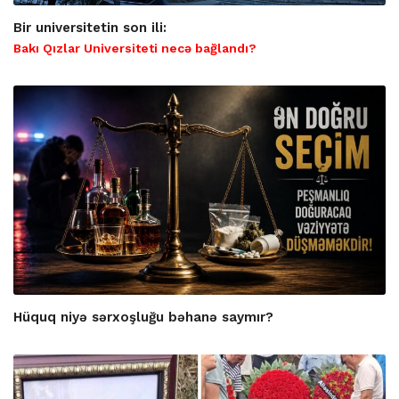
Bir universitetin son ili:
Bakı Qızlar Universiteti necə bağlandı?
Hüquq niyə sərxoşluğu bəhanə saymır?