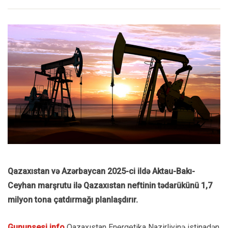
Qazaxıstan və Azərbaycan 2025-ci ildə Aktau-Bakı-
Ceyhan marşrutu ilə Qazaxıstan neftinin tədarükünü 1,7
milyon tona çatdırmağı planlaşdırır.
Gununsesi.info
Qazaxıstan Energetika Nazirliyinə istinadən