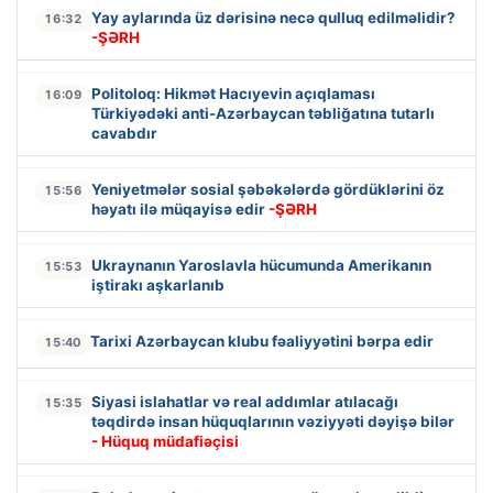
Yay aylarında üz dərisinə necə qulluq edilməlidir?
16:32
-ŞƏRH
Politoloq: Hikmət Hacıyevin açıqlaması
16:09
Türkiyədəki anti-Azərbaycan təbliğatına tutarlı
cavabdır
Yeniyetmələr sosial şəbəkələrdə gördüklərini öz
15:56
həyatı ilə müqayisə edir
-ŞƏRH
Ukraynanın Yaroslavla hücumunda Amerikanın
15:53
iştirakı aşkarlanıb
Tarixi Azərbaycan klubu fəaliyyətini bərpa edir
15:40
Siyasi islahatlar və real addımlar atılacağı
15:35
təqdirdə insan hüquqlarının vəziyyəti dəyişə bilər
- Hüquq müdafiəçisi