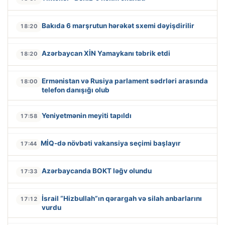
Bakıda 6 marşrutun hərəkət sxemi dəyişdirilir
18:20
Azərbaycan XİN Yamaykanı təbrik etdi
18:20
Ermənistan və Rusiya parlament sədrləri arasında
18:00
telefon danışığı olub
Yeniyetmənin meyiti tapıldı
17:58
MİQ-də növbəti vakansiya seçimi başlayır
17:44
Azərbaycanda BOKT ləğv olundu
17:33
İsrail “Hizbullah”ın qərargah və silah anbarlarını
17:12
vurdu