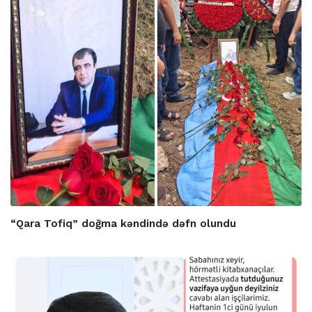
“Qara Tofiq” doğma kəndində dəfn olundu