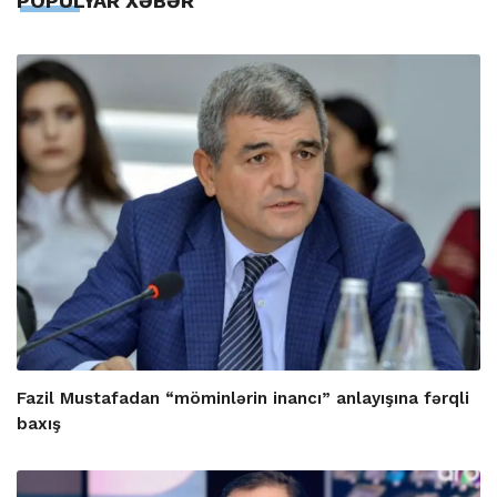
POPULYAR XƏBƏR
Fazil Mustafadan “möminlərin inancı” anlayışına fərqli
baxış