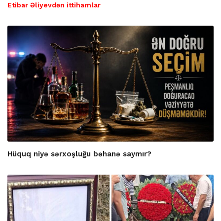
Etibar Əliyevdən ittihamlar
Hüquq niyə sərxoşluğu bəhanə saymır?