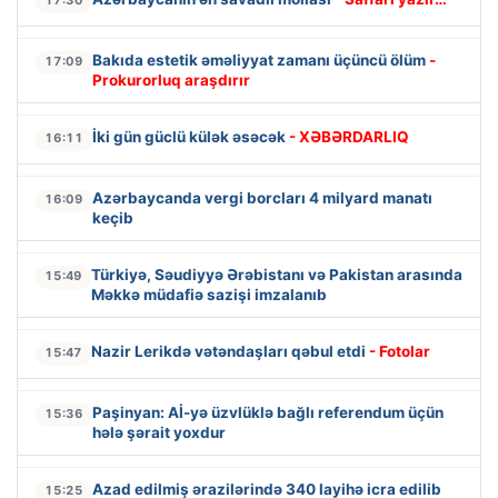
17:30
Bakıda estetik əməliyyat zamanı üçüncü ölüm
-
17:09
Prokurorluq araşdırır
İki gün güclü külək əsəcək
- XƏBƏRDARLIQ
16:11
Azərbaycanda vergi borcları 4 milyard manatı
16:09
keçib
Türkiyə, Səudiyyə Ərəbistanı və Pakistan arasında
15:49
Məkkə müdafiə sazişi imzalanıb
Nazir Lerikdə vətəndaşları qəbul etdi
- Fotolar
15:47
Paşinyan: Aİ-yə üzvlüklə bağlı referendum üçün
15:36
hələ şərait yoxdur
Azad edilmiş ərazilərində 340 layihə icra edilib
15:25