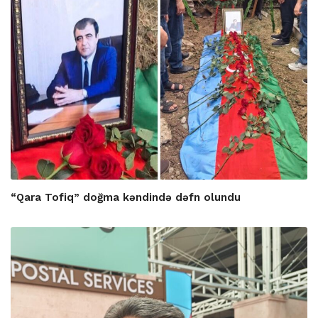
“Qara Tofiq” doğma kəndində dəfn olundu