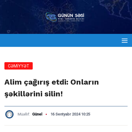
CƏMİYYƏT
Alim çağırış etdi: Onların
şəkillərini silin!
Müəllif:
Günel
16 Sentyabr 2024 10:25