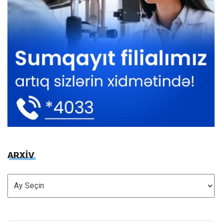
ARXİV
ARXİV