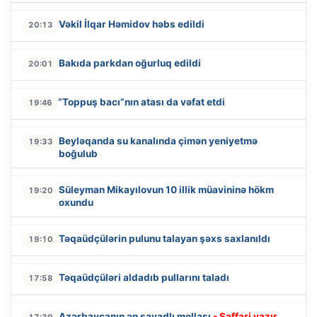
Vəkil İlqar Həmidov həbs edildi
20:13
Bakıda parkdan oğurluq edildi
20:01
“Toppuş bacı”nın atası da vəfat etdi
19:46
Beyləqanda su kanalında çimən yeniyetmə
19:33
boğulub
Süleyman Mikayılovun 10 illik müavininə hökm
19:20
oxundu
Təqaüdçülərin pulunu talayan şəxs saxlanıldı
19:10
Təqaüdçüləri aldadıb pullarını taladı
17:58
Azərbaycanın ən savadlı mollası
- Saffari yazır…