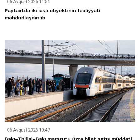
06 Avqust 2026 11:54
Paytaxtda iki iaşə obyektinin fəaliyyəti
məhdudlaşdırılıb
06 Avqust 2026 10:47
Bakı–Tbilisi–Bakı marşrutu üzrə bilet satış müddəti