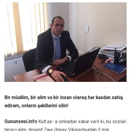
Bir müəllim, bir alim və bir insan olaraq hər kəsdən xahiş
edirəm, onların şəkillərini silin!
Gununsesi.info
Kult.az- a istinadən
xəbər verir ki, bu sözləri
tarixçi alim, dosent Zaur Əliyev Vikipediyadan 3 min