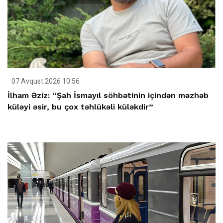
07 Avqust 2026 10:56
İlham Əziz: “Şah İsmayıl söhbətinin içindən məzhəb
küləyi əsir, bu çox təhlükəli küləkdir”