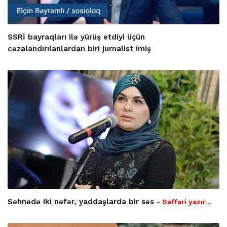
SSRİ bayraqları ilə yürüş etdiyi üçün
cəzalandırılanlardan biri jurnalist imiş
Səhnədə iki nəfər, yaddaşlarda bir səs
- Saffari yazır…