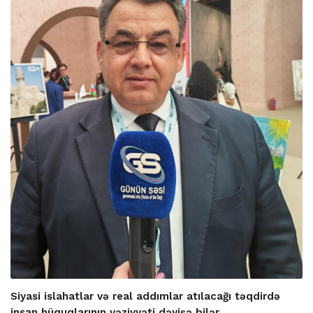
Siyasi islahatlar və real addımlar atılacağı təqdirdə
insan hüquqlarının vəziyyəti dəyişə bilər