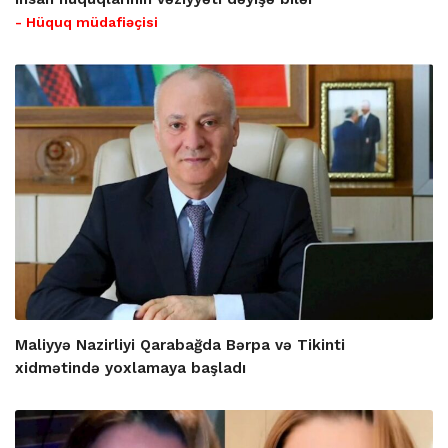
- Hüquq müdafiəçisi
Maliyyə Nazirliyi Qarabağda Bərpa və Tikinti
xidmətində yoxlamaya başladı