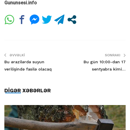
Gununsesi.info
ƏVVƏLKI
SONRAKI
Bu ərazilərdə suyun
Bu gün 10:00-dan 17
verilişində fasilə olacaq
sentyabra kimi…
DİGƏR XƏBƏRLƏR