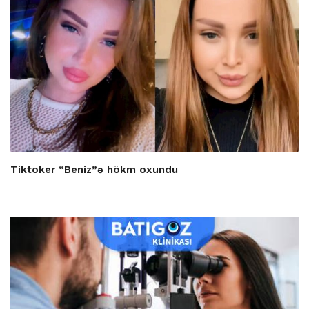
Tiktoker “Beniz”ə hökm oxundu