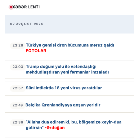
XƏBƏR LENTI
07 AVQUST 2026
Türkiyə gəmisi dron hücumuna məruz qaldı
—
23:26
FOTOLAR
Tramp doğum yolu ilə vətəndaşlığı
23:03
məhdudlaşdıran yeni fərmanlar imzaladı
Süni intllektlə 16 yeni virus yaratdılar
22:57
Belçika Qrenlandiyaya qoşun yeridir
22:49
“Allaha dua edirəm ki, bu, bölgəmizə xeyir-dua
22:36
gətirsin”
-Ərdoğan