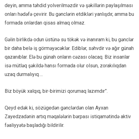
deyin, amma təhdid yolverilməzdir və şəkillərin paylaşılması
onları hədəfə çevirir. Bu gənclərin etdikləri yanlışdır, amma bu
formada onlardan qisas almaq olmaz.
Gəlin birlikdə odun üstünə su tökək və inanıram ki, bu gənclər
bir daha belə iş görməyəcəklər. Ediblər, səhvdir və ağır günah
qazanıblar. Elə bu günah onların cəzası olacaq. Biz insanlar
isə mütləq şəkildə hansı formada olur olsun, zorakılıqdan
uzaq durmalıyıq….
Biz böyük xalqıq, bir-birimizi qorumaq lazımdır”.
Qeyd edək ki, sözügedən gənclərdən olan Ayxan
Zayedzadənin artıq məqalələrin bərpası istiqamətində aktiv
fəaliyyətə başladığı bildirilir.