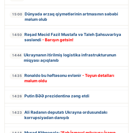
Dünyada ərzaq qiymətlərinin artmasının səbəbi
15:00
məlum olub
Rəşad Məcid Fazil Mustafa və Taleh Şahsuvarlıya
14:50
səsləndi
- Barışın getsin!
Ukraynanın itirilmiş logistika infrastrukturunun
14:44
miqyası açıqlanıb
Ronaldo bu həftəsonu evlənir
- Toyun detalları
14:35
məlum oldu
Putin BƏƏ prezidentinə zəng etdi
14:26
Ali Radanın deputatı Ukrayna ordusundakı
14:23
korrupsiyadan danışıb
Murad Köhnəqala:
"Şah İsmayıl mövzusu İranın