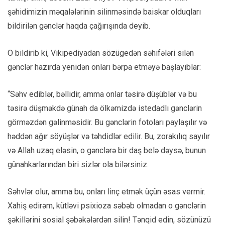
şəhidimizin məqalələrinin silinməsində baiskar olduqları
bildirilən gənclər haqda çağırışında deyib.
O bildirib ki, Vikipediyadan sözügedən səhifələri silən
gənclər hazırda yenidən onları bərpa etməyə başlayıblar:
“Səhv ediblər, bəllidir, amma onlar təsirə düşüblər və bu
təsirə düşməkdə günah da ölkəmizdə istedadlı gənclərin
görməzdən gəlinməsidir. Bu gənclərin fotoları paylaşılır və
həddən ağır söyüşlər və təhdidlər edilir. Bu, zorakılıq sayılır
və Allah uzaq eləsin, o gənclərə bir daş belə dəysə, bunun
günahkarlarından biri sizlər ola bilərsiniz.
Səhvlər olur, amma bu, onları linç etmək üçün əsas vermir.
Xahiş edirəm, kütləvi psixioza səbəb olmadan o gənclərin
şəkillərini sosial şəbəkələrdən silin! Tənqid edin, sözünüzü