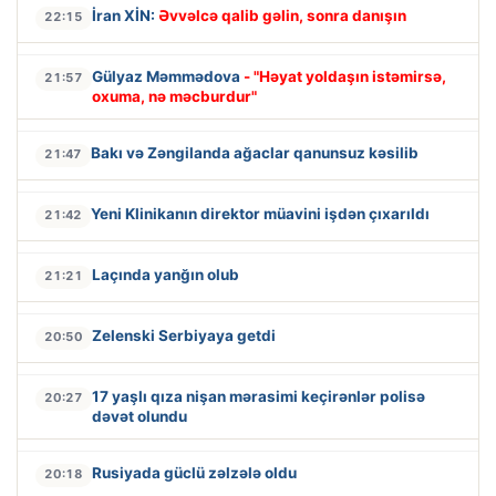
İran XİN:
Əvvəlcə qalib gəlin, sonra danışın
22:15
Gülyaz Məmmədova
- "Həyat yoldaşın istəmirsə,
21:57
oxuma, nə məcburdur"
Bakı və Zəngilanda ağaclar qanunsuz kəsilib
21:47
Yeni Klinikanın direktor müavini işdən çıxarıldı
21:42
Laçında yanğın olub
21:21
Zelenski Serbiyaya getdi
20:50
17 yaşlı qıza nişan mərasimi keçirənlər polisə
20:27
dəvət olundu
Rusiyada güclü zəlzələ oldu
20:18