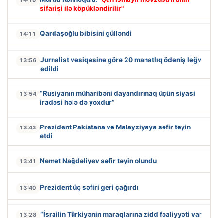
14:18
sifarişi ilə köpükləndirilir"
Qardaşoğlu bibisini gülləndi
14:11
Jurnalist vəsiqəsinə görə 20 manatlıq ödəniş ləğv
13:56
edildi
“Rusiyanın müharibəni dayandırmaq üçün siyasi
13:54
iradəsi hələ də yoxdur”
Prezident Pakistana və Malayziyaya səfir təyin
13:43
etdi
Nemət Nağdəliyev səfir təyin olundu
13:41
Prezident üç səfiri geri çağırdı
13:40
“İsrailin Türkiyənin maraqlarına zidd fəaliyyəti var
13:28