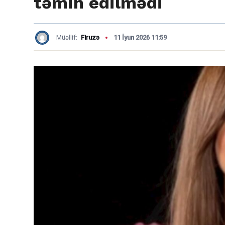
təmin edilmədi
Müəllif:
Firuzə
11 İyun 2026 11:59