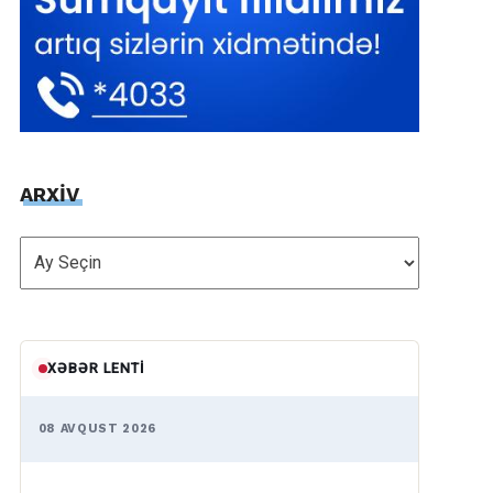
ARXİV
ARXİV
XƏBƏR LENTI
08 AVQUST 2026