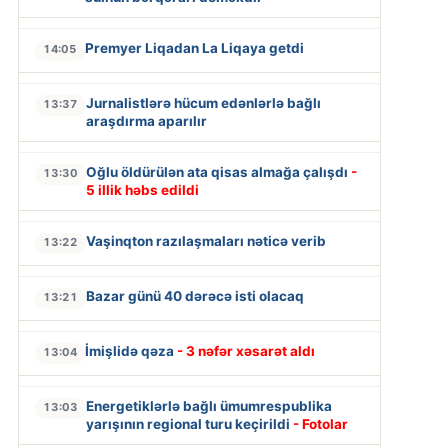
Premyer Liqadan La Liqaya getdi
14:05
Jurnalistlərə hücum edənlərlə bağlı
13:37
araşdırma aparılır
Oğlu öldürülən ata qisas almağa çalışdı
-
13:30
5 illik həbs edildi
Vaşinqton razılaşmaları nəticə verib
13:22
Bazar günü 40 dərəcə isti olacaq
13:21
İmişlidə qəza
- 3 nəfər xəsarət aldı
13:04
Energetiklərlə bağlı ümumrespublika
13:03
yarışının regional turu keçirildi
- Fotolar