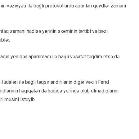
in vəziyyəti ilə bağlı protokollarda aparılan qeydlər zamanı
tintaq zamanı hadisə yerinin sxeminin tərtibi və bəzi
blər.
ntaqın yenidən aparılması ilə bağlı vəsatət təqdim etsə də
adələri ilə baglı təqsirləndirilənin digər vəkili Fərid
dlərinin həqiqətən də hadisə yerində olub olmadıqlarını
ilməsini istəyib.