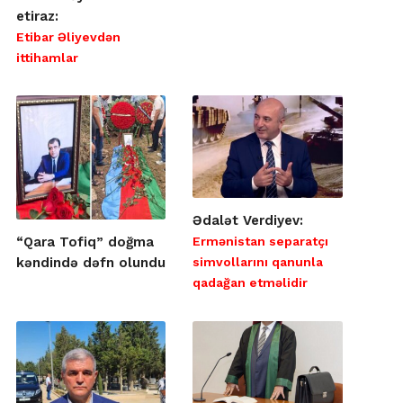
etiraz:
Etibar Əliyevdən
ittihamlar
Ədalət Verdiyev:
Ermənistan separatçı
“Qara Tofiq” doğma
simvollarını qanunla
kəndində dəfn olundu
qadağan etməlidir