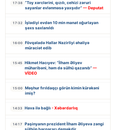
“Toy xərclərini, qızılı, cehizi zəruri
17:38
sayanlar evlənməsə yaxşıdır”
— Deputat
İşlədiyi evdən 10 min manat oğurlayan
17:32
şəxs saxlanıldı
Fövqəladə Hallar Nazirliyi əhaliyə
16:00
müraciət edib
Hikmət Hacıyev: “İlham Əliyev
15:45
müharibəni, həm də sülhü qazanıb”
—
VİDEO
Məşhur fırıldaqçı görün kimin kürəkəni
15:00
imiş?
Hava ilə bağlı
- Xəbərdarlıq
14:33
Paşinyanın prezident İlham Əliyevə zəngi
14:17
sülhün bərqərarı deməkdir