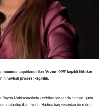
almasında təqsirləndirilən “Arzum 999” ləqəbli tiktoker
in növbəti prosesi keçirilib.
əzər Rayon Məhkəməsində keçirilən prosesdə cinayət işinin
 baş müstəntiqi ifadə verib. Hadisə baş verəndən bir müddət