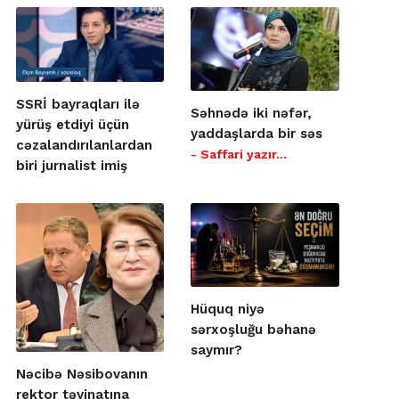
SSRİ bayraqları ilə
Səhnədə iki nəfər,
yürüş etdiyi üçün
yaddaşlarda bir səs
cəzalandırılanlardan
- Saffari yazır…
biri jurnalist imiş
Hüquq niyə
sərxoşluğu bəhanə
saymır?
Nəcibə Nəsibovanın
rektor təyinatına