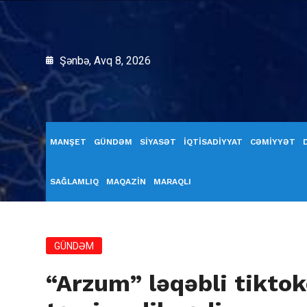
Şənbə, Avq 8, 2026
MANŞET
GÜNDƏM
SİYASƏT
İQTİSADİYYAT
CƏMİYYƏT
SAĞLAMLIQ
MAQAZİN
MARAQLI
GÜNDƏM
“Arzum” ləqəbli tiktok