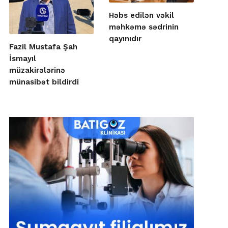
Həbs edilən vəkil
məhkəmə sədrinin
qayınıdır
Fazil Mustafa Şah
İsmayıl
müzakirələrinə
münasibət bildirdi