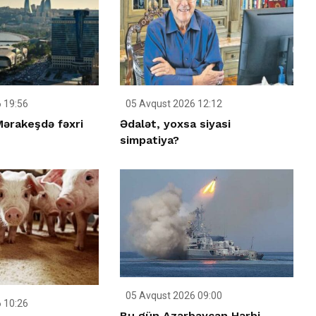
 19:56
05 Avqust 2026 12:12
ərakeşdə fəxri
Ədalət, yoxsa siyasi
simpatiya?
05 Avqust 2026 09:00
 10:26
Bu gün Azərbaycan Hərbi