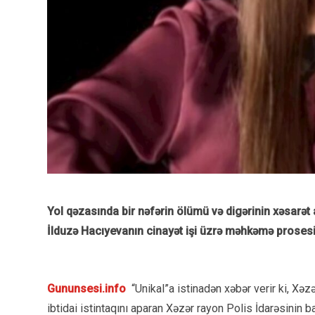
Yol qəzasında bir nəfərin ölümü və digərinin xəsarət 
İlduzə Hacıyevanın cinayət işi üzrə məhkəmə prosesin
Gununsesi.info
“Unikal”a istinadən xəbər verir ki, X
ibtidai istintaqını aparan Xəzər rayon Polis İdarəsinin