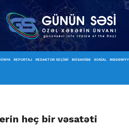
DÜNYA
REPORTAJ
REDAKTOR SEÇİMİ
MÜSAHİBƏ
SOSİAL
MƏDƏNİY
erin heç bir vəsatəti