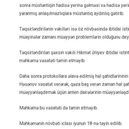
sonra müstəntiqin hadisə yerinə gəlməsi və hadisə yerin
yaranmış anlaşılmazlıqlara müstəntiq aydınlıq gətirib.
Təqsirləndirilənin vəkilləri isə öz növbəsində ibtidai is
müayinələr zamanı müəyyən problemlərin olduğunu deyi
Təqsirləndirilən şəxsin vəkili Hikmət Əliyev ibtidai isti
məhkəmə vəsatəti təmin etməyib.
Daha sonra protokollara əlavə edilmiş hal şahidlərininin if
Həsənov vəsatət verərək, qəza baş verən zaman hal şahi
müəyyənləşdirmək üçün anten dairələrinin müəyyənləşdir
Məhkəmə bu vəsatəti də təmin etməyib.
Məhkəmənin növbəti iclası iyunun 18-nə təyin edilib.