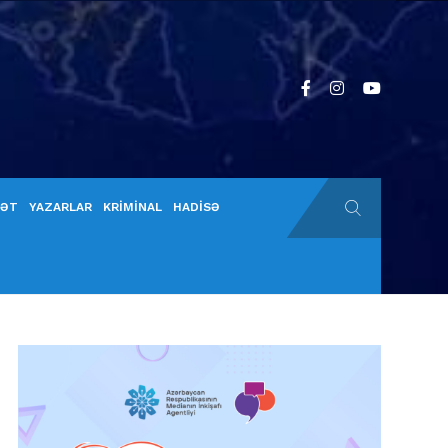
YƏT
YAZARLAR
KRİMİNAL
HADİSƏ