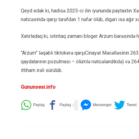
Qeyd edək ki, hadisə 2025-ci ilin iyununda paytaxtın 
nəticəsində qarşı tərəfdən 1 nəfər ölüb, digəri isə ağır xə
Xatırladaq ki, istintaq zamanı bloger Arzum barəsində h
“Arzum” ləqəbli tiktokerə qarşıCinayət Məcəlləsinin 263.2
qaydalarının pozulması – ölümlə nəticələndikdə) və 264
ittiham irəli sürülüb.
Gununsesi.info