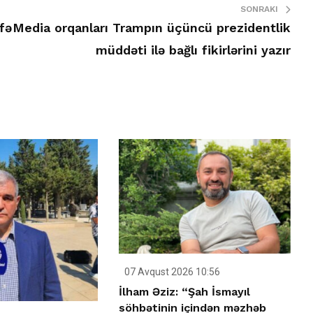
SONRAKI
fə
Media orqanları Trampın üçüncü prezidentlik
müddəti ilə bağlı fikirlərini yazır
07 Avqust 2026 10:56
İlham Əziz: “Şah İsmayıl
söhbətinin içindən məzhəb