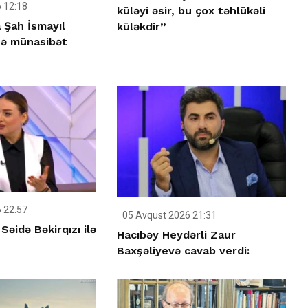
 12:18
küləyi əsir, bu çox təhlükəli
 Şah İsmayıl
küləkdir”
nə münasibət
 22:57
05 Avqust 2026 21:31
əidə Bəkirqızı ilə
Hacıbəy Heydərli Zaur
Baxşəliyevə cavab verdi: