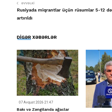
ƏVVƏLKI
Rusiyada miqrantlar üçün rüsumlar 5-12 də
artırıldı
DİGƏR XƏBƏRLƏR
07 Avqust 2026 21:47
Bakı və Zəngilanda ağaclar