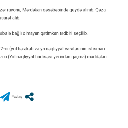
Xəzər rayonu, Mərdəkan qəsəbəsində qeydə alınıb. Qəza
sarət alıb.
əbslə bağlı olmayan qətimkan tədbiri seçilib.
-ci (yol hərəkəti və ya nəqliyyat vasitəsinin istismarı
-cü (Yol nəqliyyat hadisəsi yerindən qaçma) maddələri