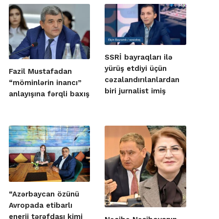
SSRİ bayraqları ilə
yürüş etdiyi üçün
Fazil Mustafadan
cəzalandırılanlardan
“möminlərin inancı”
biri jurnalist imiş
anlayışına fərqli baxış
“Azərbaycan özünü
Avropada etibarlı
enerji tərəfdaşı kimi