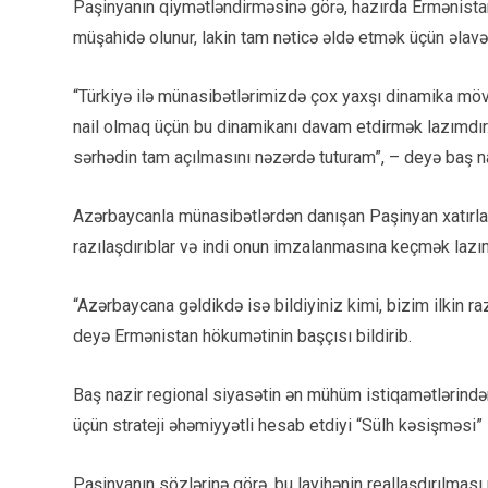
Paşinyanın qiymətləndirməsinə görə, hazırda Ermənist
müşahidə olunur, lakin tam nəticə əldə etmək üçün əlavə 
“Türkiyə ilə münasibətlərimizdə çox yaxşı dinamika mö
nail olmaq üçün bu dinamikanı davam etdirmək lazımdır.
sərhədin tam açılmasını nəzərdə tuturam”, – deyə baş naz
Azərbaycanla münasibətlərdən danışan Paşinyan xatırladıb 
razılaşdırıblar və indi onun imzalanmasına keçmək lazım
“Azərbaycana gəldikdə isə bildiyiniz kimi, bizim ilkin r
deyə Ermənistan hökumətinin başçısı bildirib.
Baş nazir regional siyasətin ən mühüm istiqamətlərində
üçün strateji əhəmiyyətli hesab etdiyi “Sülh kəsişməsi” 
Paşinyanın sözlərinə görə, bu layihənin reallaşdırılması 