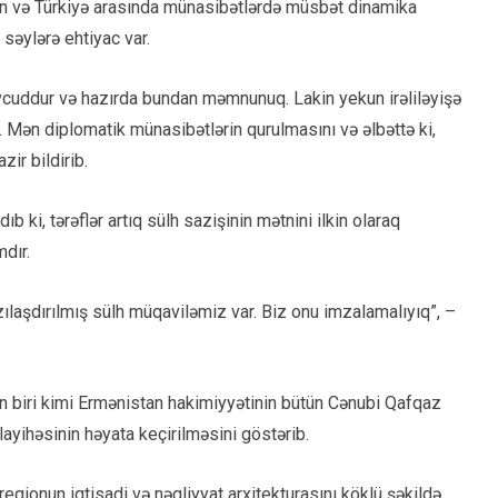
an və Türkiyə arasında münasibətlərdə müsbət dinamika
səylərə ehtiyac var.
vcuddur və hazırda bundan məmnunuq. Lakin yekun irəliləyişə
 Mən diplomatik münasibətlərin qurulmasını və əlbəttə ki,
ir bildirib.
ki, tərəflər artıq sülh sazişinin mətnini ilkin olaraq
dır.
azılaşdırılmış sülh müqaviləmiz var. Biz onu imzalamalıyıq”, –
n biri kimi Ermənistan hakimiyyətinin bütün Cənubi Qafqaz
layihəsinin həyata keçirilməsini göstərib.
regionun iqtisadi və nəqliyyat arxitekturasını köklü şəkildə