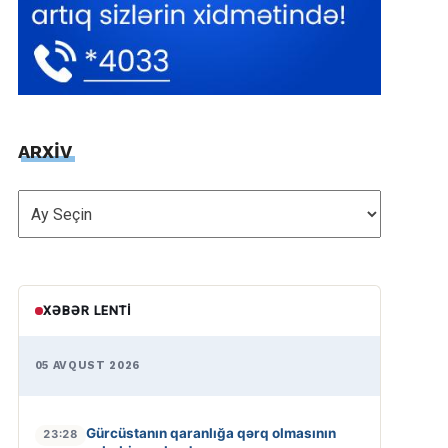
ARXİV
ARXİV
XƏBƏR LENTI
05 AVQUST 2026
Gürcüstanın qaranlığa qərq olmasının
23:28