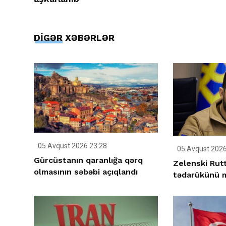
DİGƏR XƏBƏRLƏR
05 Avqust 2026 23:28
05 Avqust 2026
Gürcüstanın qaranlığa qərq
Zelenski Rutt
olmasının səbəbi açıqlandı
tədarükünü m