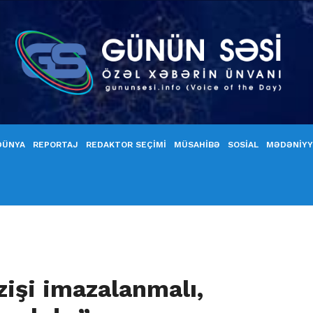
DÜNYA
REPORTAJ
REDAKTOR SEÇİMİ
MÜSAHİBƏ
SOSİAL
MƏDƏNİY
işi imazalanmalı,