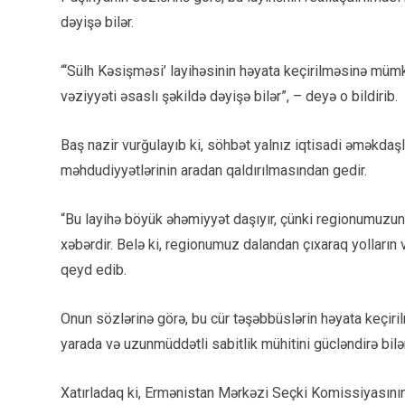
dəyişə bilər.
“‘Sülh Kəsişməsi’ layihəsinin həyata keçirilməsinə müm
vəziyyəti əsaslı şəkildə dəyişə bilər”, – deyə o bildirib.
Baş nazir vurğulayıb ki, söhbət yalnız iqtisadi əməkdaş
məhdudiyyətlərinin aradan qaldırılmasından gedir.
“Bu layihə böyük əhəmiyyət daşıyır, çünki regionumuzu
xəbərdir. Belə ki, regionumuz dalandan çıxaraq yolların 
qeyd edib.
Onun sözlərinə görə, bu cür təşəbbüslərin həyata keçiril
yarada və uzunmüddətli sabitlik mühitini gücləndirə bilər
Xatırladaq ki, Ermənistan Mərkəzi Seçki Komissiyasını