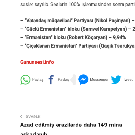
səslər sayılıb. Səslərin 100% işlənməsindən sonra parti
– “Vətəndaş müqaviləsi” Partiyası (Nikol Paşinyan) 
– “Güclü Ermənistan” bloku (Samvel Karapetyan) – 
– “Ermənistan” bloku (Robert Köçəryan) – 9,94%
– “Çiçəklənən Ermənistan” Partiyası (Qaqik Tsaruky
Gununsesi.info
ƏVVƏLKI
Azad edilmiş ərazilərdə daha 149 mina
aşkarlanıb