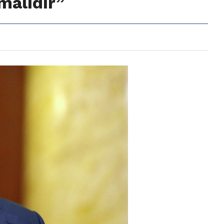
malıdır”