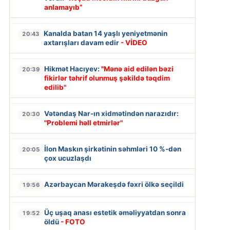
anlamayıb”
Kanalda batan 14 yaşlı yeniyetmənin
20:43
axtarışları davam edir
- VİDEO
Hikmət Hacıyev:
"Mənə aid edilən bəzi
20:39
fikirlər təhrif olunmuş şəkildə təqdim
edilib"
Vətəndaş Nar-ın xidmətindən narazıdır:
20:30
"Problemi həll etmirlər"
İlon Maskın şirkətinin səhmləri 10 %-dən
20:05
çox ucuzlaşdı
Azərbaycan Mərakeşdə fəxri ölkə seçildi
19:56
Üç uşaq anası estetik əməliyyatdan sonra
19:52
öldü
- FOTO