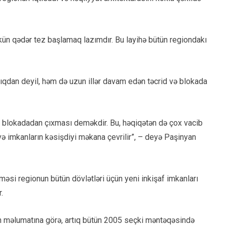
kün qədər tez başlamaq lazımdır. Bu layihə bütün regiondakı
lıqdan deyil, həm də uzun illər davam edən təcrid və blokada
n blokadadan çıxması deməkdir. Bu, həqiqətən də çox vacib
və imkanların kəsişdiyi məkana çevrilir”, – deyə Paşinyan
məsi regionun bütün dövlətləri üçün yeni inkişaf imkanları
.
n məlumatına görə, artıq bütün 2005 seçki məntəqəsində