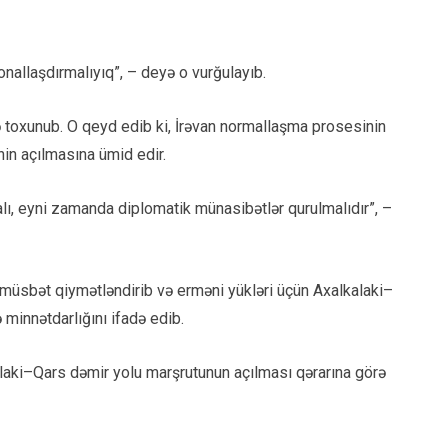
nallaşdırmalıyıq”, – deyə o vurğulayıb.
 toxunub. O qeyd edib ki, İrəvan normallaşma prosesinin
nin açılmasına ümid edir.
malı, eyni zamanda diplomatik münasibətlər qurulmalıdır”, –
müsbət qiymətləndirib və erməni yükləri üçün Axalkalaki–
 minnətdarlığını ifadə edib.
alaki–Qars dəmir yolu marşrutunun açılması qərarına görə