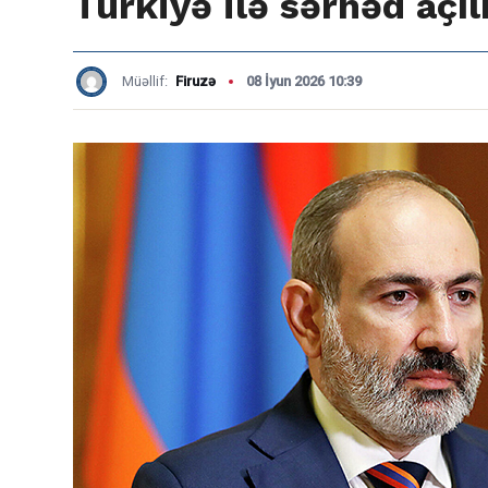
Türkiyə ilə sərhəd açıl
Müəllif:
Firuzə
08 İyun 2026 10:39