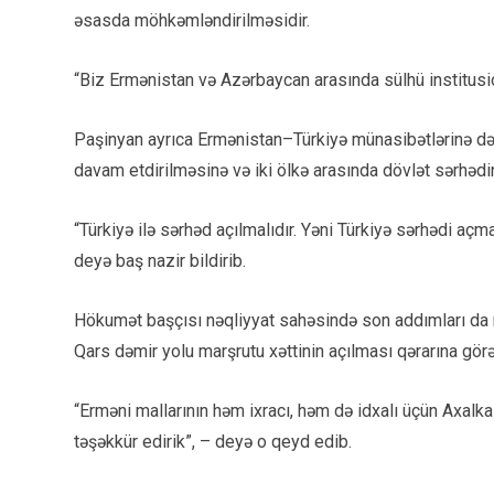
əsasda möhkəmləndirilməsidir.
“Biz Ermənistan və Azərbaycan arasında sülhü institusio
Paşinyan ayrıca Ermənistan–Türkiyə münasibətlərinə də
davam etdirilməsinə və iki ölkə arasında dövlət sərhədi
“Türkiyə ilə sərhəd açılmalıdır. Yəni Türkiyə sərhədi aç
deyə baş nazir bildirib.
Hökumət başçısı nəqliyyat sahəsində son addımları da 
Qars dəmir yolu marşrutu xəttinin açılması qərarına görə
“Erməni mallarının həm ixracı, həm də idxalı üçün Axalk
təşəkkür edirik”, – deyə o qeyd edib.