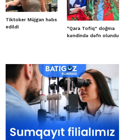
Tiktoker Müjgan həbs
edildi
“Qara Tofiq” doğma
kəndində dəfn olundu