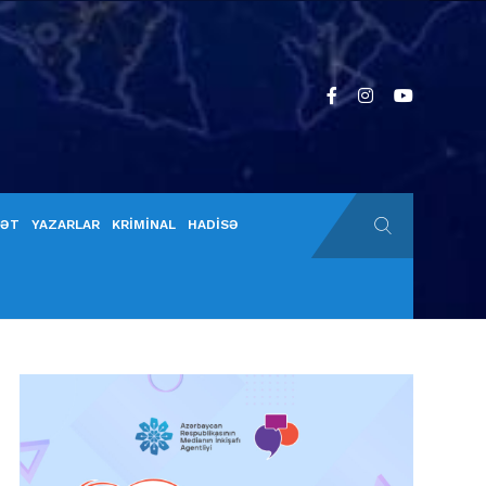
YƏT
YAZARLAR
KRİMİNAL
HADİSƏ