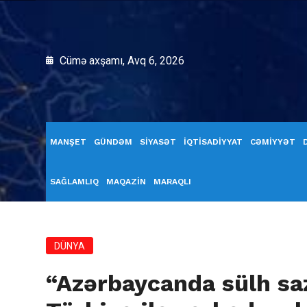
Cümə axşamı, Avq 6, 2026
MANŞET
GÜNDƏM
SİYASƏT
İQTİSADİYYAT
CƏMİYYƏT
SAĞLAMLIQ
MAQAZİN
MARAQLI
DÜNYA
“Azərbaycanda sülh saz