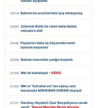
səbəbi açıqlandı
Bakının bu ərazilərində işıq olmayacaq
23:14
Zelenski Rutte ilə raket tədarükünü
23:00
müzakirə etdi
Paytaxtın daha üç küçəsində təmir
22:43
işlərinə başlanılır
Bakıda məsciddə yanğın başladı
22:09
Mal əti bahalaşıb
- VİDEO
21:56
MN-in “İstirahət evi”nin sabiq rəisi
21:50
barəsində MƏHKƏMƏ QƏRARI dəyişdi
Hacıbəy Heydərli Zaur Baxşəliyevə cavab
21:31
verdi:
“Rəşad Məcidin fikrini düzgün