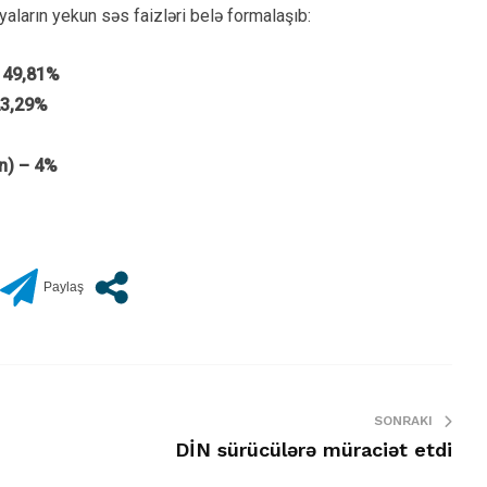
yaların yekun səs faizləri belə formalaşıb:
– 49,81%
23,29%
an) – 4%
SONRAKI
DİN sürücülərə müraciət etdi