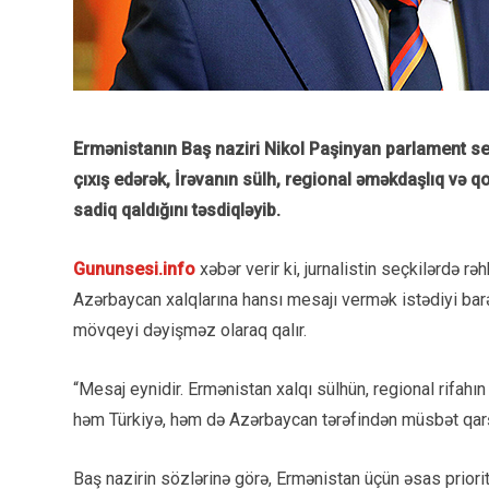
Ermənistanın Baş naziri Nikol Paşinyan parlament seçk
çıxış edərək, İrəvanın sülh, regional əməkdaşlıq və 
sadiq qaldığını təsdiqləyib.
Gununsesi.info
xəbər verir ki, jurnalistin seçkilərdə r
Azərbaycan xalqlarına hansı mesajı vermək istədiyi barəd
mövqeyi dəyişməz olaraq qalır.
“Mesaj eynidir. Ermənistan xalqı sülhün, regional rifahın
həm Türkiyə, həm də Azərbaycan tərəfindən müsbət qarşı
Baş nazirin sözlərinə görə, Ermənistan üçün əsas priorit