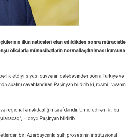
ilərinin ilkin nəticələri elan edildikdən sonra müraciətlə
qonşu ölkələrlə münasibətlərin normallaşdırılması kursuna
əhbərlik etdiyi siyasi qüvvənin qələbəsindən sonra Türkiyə və
ə sualını cavablandıran Paşinyan bildirib ki, rəsmi İrəvanın
 və regional əməkdaşlığın tərəfdarıdır. Ümid edirəm ki, bu
lanacaq”, – deyə Paşinyan bildirib.
etlərdən biri Azərbaycanla sülh prosesinin institusional