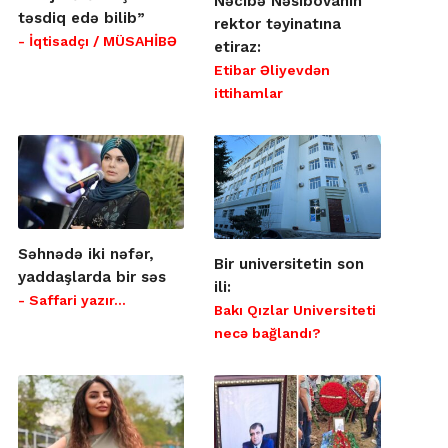
Nəcibə Nəsibovanın
təsdiq edə bilib”
rektor təyinatına
- İqtisadçı / MÜSAHİBƏ
etiraz:
Etibar Əliyevdən
ittihamlar
Səhnədə iki nəfər,
Bir universitetin son
yaddaşlarda bir səs
ili:
- Saffari yazır…
Bakı Qızlar Universiteti
necə bağlandı?