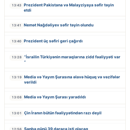
Prezident Pakistana və Malayziyaya səfir təyin
13:43
etdi
Nemət Nağdəliyev səfir təyin olundu
13:41
Prezident üç səfiri geri çağırdı
13:40
“İsrailin Türkiyənin maraqlarına zidd fəaliyyəti var
13:28
“
Media və Yayım Şurasına əlavə hüquq və vəzifələr
13:19
verildi
Media və Yayım Şurası yaradıldı
13:08
Çin İranın bütün fəaliyyətindən razı deyil
13:01
Şənbə günü 39 dərəcə isti olacaq
12:56