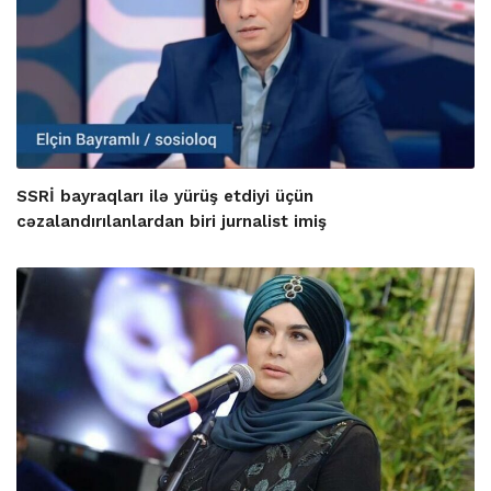
SSRİ bayraqları ilə yürüş etdiyi üçün
cəzalandırılanlardan biri jurnalist imiş