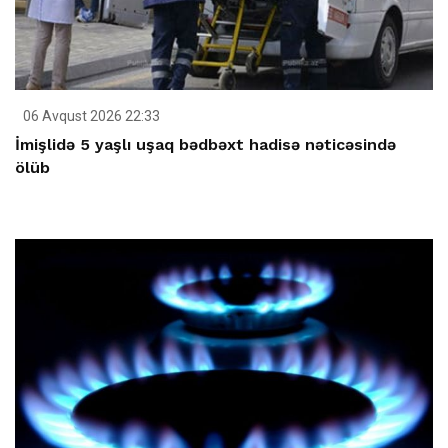
06 Avqust 2026 22:33
İmişlidə 5 yaşlı uşaq bədbəxt hadisə nəticəsində
ölüb