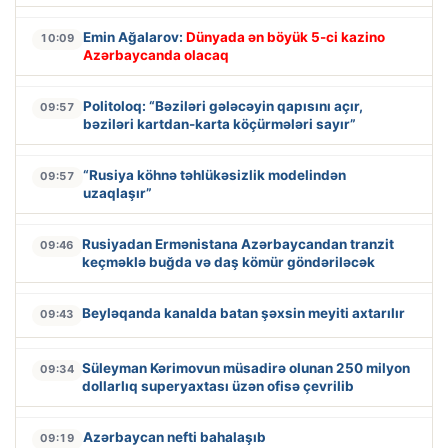
Emin Ağalarov:
Dünyada ən böyük 5-ci kazino
10:09
Azərbaycanda olacaq
Politoloq: “Bəziləri gələcəyin qapısını açır,
09:57
bəziləri kartdan-karta köçürmələri sayır”
“Rusiya köhnə təhlükəsizlik modelindən
09:57
uzaqlaşır”
Rusiyadan Ermənistana Azərbaycandan tranzit
09:46
keçməklə buğda və daş kömür göndəriləcək
Beyləqanda kanalda batan şəxsin meyiti axtarılır
09:43
Süleyman Kərimovun müsadirə olunan 250 milyon
09:34
dollarlıq superyaxtası üzən ofisə çevrilib
Azərbaycan nefti bahalaşıb
09:19