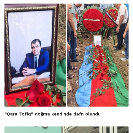
“Qara Tofiq” doğma kəndində dəfn olundu