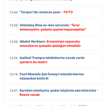
“Torqovı”da restoran yanır
- FOTO
12:44
Vətəndaş Bina.az-dan narazıdır:
"İsrar
12:38
etməsəydim, pulumu qaytarmayacaqdılar"
Ədalət Verdiyev:
Ermənistan separatçı
12:30
simvollarını qanunla qadağan etməlidir
Qalibaf Trampın təhdidlərinə cavab verib:
12:29
qurtarın bu teatrı!
Fazil Mustafa Şah İsmayıl müzakirələrinə
12:18
münasibət bildirdi
Kartdan istədiyiniz qədər köçürmə edə bilərsiniz
-
12:01
Rəsmi cavab