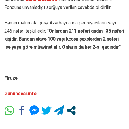
Fonduna ünvanladığı sorğuya verilən cavabda bildirilir.
Həmin məlumata görə, Azərbaycanda pensiyaçıların sayı
246 nəfər təşkil edir: “
Onlardan 211 nəfəri qadın
,
35 nəfəri
kişidir. Bundan əlavə 100 yaşı keçən şəxslərdən 2 nəfəri
isə yaşa görə müavinət alır. Onların da hər 2-si qadındır.”
Firuzə
Gununsesi.info