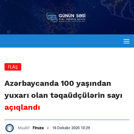
FLAŞ
Azərbaycanda 100 yaşından
yuxarı olan təqaüdçülərin sayı
açıqlandı
Müəllif:
Firuzə
16 Dekabr 2025 13:29