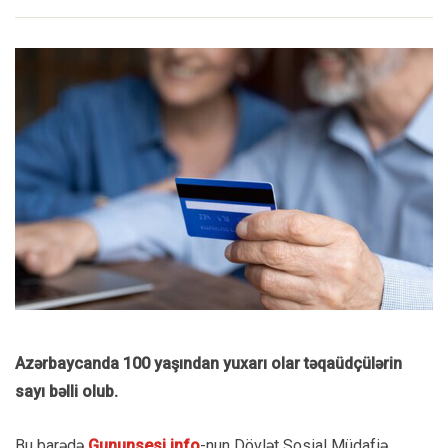
Azərbaycanda 100 yaşından yuxarı olar təqaüdçülərin
sayı bəlli olub.
Bu barədə
Gununsesi.info
-nun Dövlət Sosial Müdafiə