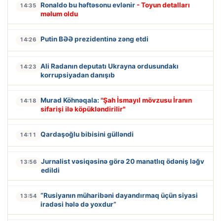
Ronaldo bu həftəsonu evlənir
- Toyun detalları
14:35
məlum oldu
Putin BƏƏ prezidentinə zəng etdi
14:26
Ali Radanın deputatı Ukrayna ordusundakı
14:23
korrupsiyadan danışıb
Murad Köhnəqala:
"Şah İsmayıl mövzusu İranın
14:18
sifarişi ilə köpükləndirilir"
Qardaşoğlu bibisini gülləndi
14:11
Jurnalist vəsiqəsinə görə 20 manatlıq ödəniş ləğv
13:56
edildi
“Rusiyanın müharibəni dayandırmaq üçün siyasi
13:54
iradəsi hələ də yoxdur”