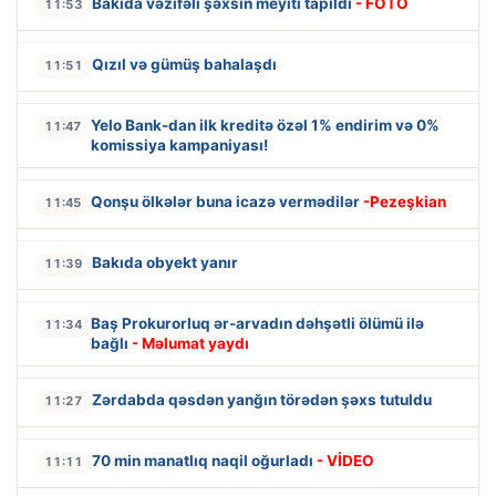
Bakıda vəzifəli şəxsin meyiti tapıldı
- FOTO
11:53
Qızıl və gümüş bahalaşdı
11:51
Yelo Bank-dan ilk kreditə özəl 1% endirim və 0%
11:47
komissiya kampaniyası!
Qonşu ölkələr buna icazə vermədilər
-Pezeşkian
11:45
Bakıda obyekt yanır
11:39
Baş Prokurorluq ər-arvadın dəhşətli ölümü ilə
11:34
bağlı
- Məlumat yaydı
Zərdabda qəsdən yanğın törədən şəxs tutuldu
11:27
70 min manatlıq naqil oğurladı
- VİDEO
11:11