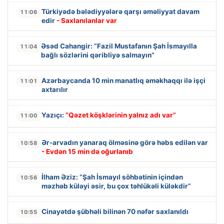
Türkiyədə bələdiyyələrə qarşı əməliyyat davam
11:06
edir
- Saxlanılanlar var
Əsəd Cahangir: “Fazil Mustafanın Şah İsmayılla
11:04
bağlı sözlərini qəribliyə salmayın”
Azərbaycanda 10 min manatlıq əməkhaqqı ilə işçi
11:01
axtarılır
Yazıçı:
“Qəzet köşklərinin yalnız adı var”
11:00
Ər-arvadın yanaraq ölməsinə görə həbs edilən var
10:58
- Evdən 15 min də oğurlanıb
İlham Əziz: “Şah İsmayıl söhbətinin içindən
10:56
məzhəb küləyi əsir, bu çox təhlükəli küləkdir”
Cinayətdə şübhəli bilinən 70 nəfər saxlanıldı
10:55