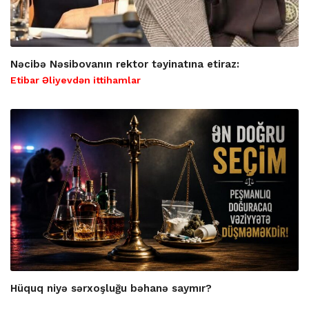
Nəcibə Nəsibovanın rektor təyinatına etiraz:
Etibar Əliyevdən ittihamlar
Hüquq niyə sərxoşluğu bəhanə saymır?