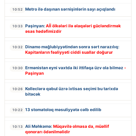
Metro ilə daşınan sərnişinlərin sayı açıqlandı
10:52
Paşinyan:
Aİİ ölkələri ilə əlaqələri gücləndirmək
10:33
əsas hədəfimizdir
Dinamo məğlubiyyətindən sonra sərt narazılıq:
10:32
Kapitanların fəaliyyəti ciddi suallar doğurur
Ermənistan eyni vaxtda iki ittifaqa üzv ola bilməz
-
10:30
Paşinyan
Kolleclərə qəbul üzrə ixtisas seçimi bu tarixdə
10:26
bitəcək
13 stomatoloq məsuliyyətə cəlb edilib
10:22
Ali Məhkəmə:
Müqavilə olmasa da, müəllif
10:13
qonorarı ödənilməlidir