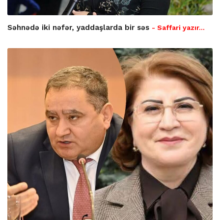
Səhnədə iki nəfər, yaddaşlarda bir səs
- Saffari yazır…