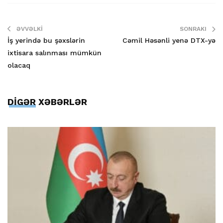
ƏVVƏLKI
SONRAKI
İş yerində bu şəxslərin
Cəmil Həsənli yenə DTX-yə
ixtisara salınması mümkün
olacaq
DİGƏR XƏBƏRLƏR