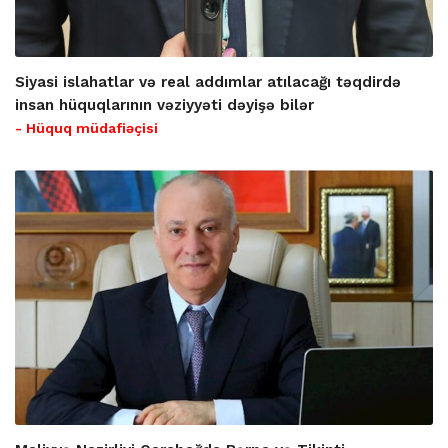
Siyasi islahatlar və real addımlar atılacağı təqdirdə
insan hüquqlarının vəziyyəti dəyişə bilər
- Hüquq müdafiəçisi