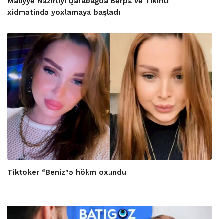
Maliyyə Nazirliyi Qarabağda Bərpa və Tikinti
xidmətində yoxlamaya başladı
Tiktoker “Beniz”ə hökm oxundu