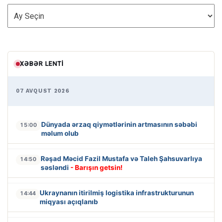
ARXİV
XƏBƏR LENTI
07 AVQUST 2026
Dünyada ərzaq qiymətlərinin artmasının səbəbi
15:00
məlum olub
Rəşad Məcid Fazil Mustafa və Taleh Şahsuvarlıya
14:50
səsləndi
- Barışın getsin!
Ukraynanın itirilmiş logistika infrastrukturunun
14:44
miqyası açıqlanıb