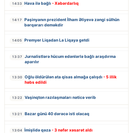
Hava ilə bağlı
- Xəbərdarlıq
14:33
Paşinyanın prezident İlham Əliyevə zəngi sülhün
14:17
bərqərarı deməkdir
Premyer Liqadan La Liqaya getdi
14:05
Jurnalistlərə hücum edənlərlə bağlı araşdırma
13:37
aparılır
Oğlu öldürülən ata qisas almağa çalışdı
- 5 illik
13:30
həbs edildi
Vaşinqton razılaşmaları nəticə verib
13:22
Bazar günü 40 dərəcə isti olacaq
13:21
İmişlidə qəza
- 3 nəfər xəsarət aldı
13:04