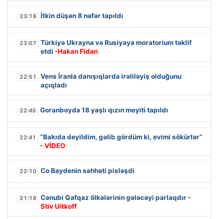
İtkin düşən 8 nəfər tapıldı
23:18
Türkiyə Ukrayna və Rusiyaya moratorium təklif
23:07
etdi
-Hakan Fidan
Vens İranla danışıqlarda irəliləyiş olduğunu
22:51
açıqladı
Goranboyda 18 yaşlı qızın meyiti tapıldı
22:45
“Bakıda deyildim, gəlib gördüm ki, evimi sökürlər”
22:41
- VİDEO
Co Baydenin səhhəti pisləşdi
22:10
Cənubi Qafqaz ölkələrinin gələcəyi parlaqdır
-
21:18
Stiv Uitkoff