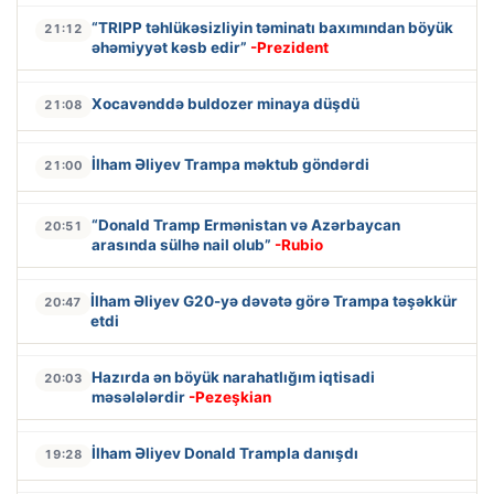
“TRIPP təhlükəsizliyin təminatı baxımından böyük
21:12
əhəmiyyət kəsb edir”
-Prezident
Xocavənddə buldozer minaya düşdü
21:08
İlham Əliyev Trampa məktub göndərdi
21:00
“Donald Tramp Ermənistan və Azərbaycan
20:51
arasında sülhə nail olub”
-Rubio
İlham Əliyev G20-yə dəvətə görə Trampa təşəkkür
20:47
etdi
Hazırda ən böyük narahatlığım iqtisadi
20:03
məsələlərdir
-Pezeşkian
İlham Əliyev Donald Trampla danışdı
19:28