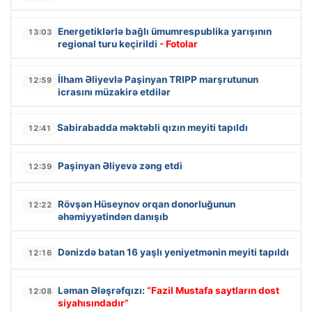
Energetiklərlə bağlı ümumrespublika yarışının
13:03
regional turu keçirildi
- Fotolar
İlham Əliyevlə Paşinyan TRIPP marşrutunun
12:59
icrasını müzakirə etdilər
Sabirabadda məktəbli qızın meyiti tapıldı
12:41
Paşinyan Əliyevə zəng etdi
12:39
Rövşən Hüseynov orqan donorluğunun
12:22
əhəmiyyətindən danışıb
Dənizdə batan 16 yaşlı yeniyetmənin meyiti tapıldı
12:16
Ləman Ələşrəfqızı:
“Fazil Mustafa saytların dost
12:08
siyahısındadır”