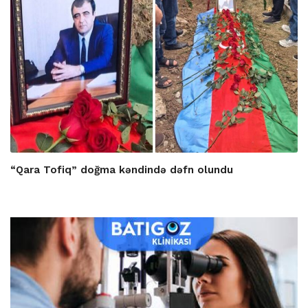
“Qara Tofiq” doğma kəndində dəfn olundu