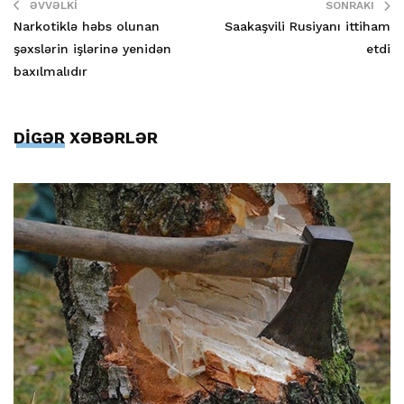
ƏVVƏLKI
SONRAKI
Narkotiklə həbs olunan
Saakaşvili Rusiyanı ittiham
şəxslərin işlərinə yenidən
etdi
baxılmalıdır
DİGƏR XƏBƏRLƏR