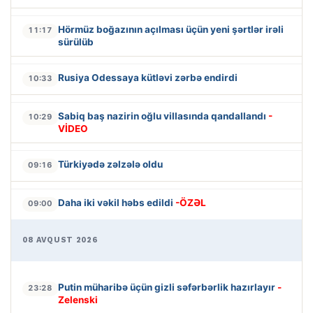
Hörmüz boğazının açılması üçün yeni şərtlər irəli
11:17
sürülüb
Rusiya Odessaya kütləvi zərbə endirdi
10:33
Sabiq baş nazirin oğlu villasında qandallandı
-
10:29
VİDEO
Türkiyədə zəlzələ oldu
09:16
Daha iki vəkil həbs edildi
-ÖZƏL
09:00
08 AVQUST 2026
Putin müharibə üçün gizli səfərbərlik hazırlayır
-
23:28
Zelenski