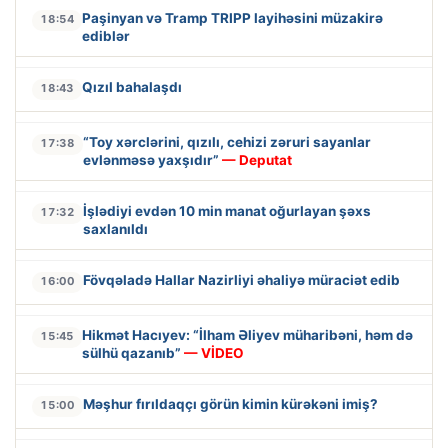
Paşinyan və Tramp TRIPP layihəsini müzakirə
18:54
ediblər
Qızıl bahalaşdı
18:43
“Toy xərclərini, qızılı, cehizi zəruri sayanlar
17:38
evlənməsə yaxşıdır”
— Deputat
İşlədiyi evdən 10 min manat oğurlayan şəxs
17:32
saxlanıldı
Fövqəladə Hallar Nazirliyi əhaliyə müraciət edib
16:00
Hikmət Hacıyev: “İlham Əliyev müharibəni, həm də
15:45
sülhü qazanıb”
— VİDEO
Məşhur fırıldaqçı görün kimin kürəkəni imiş?
15:00