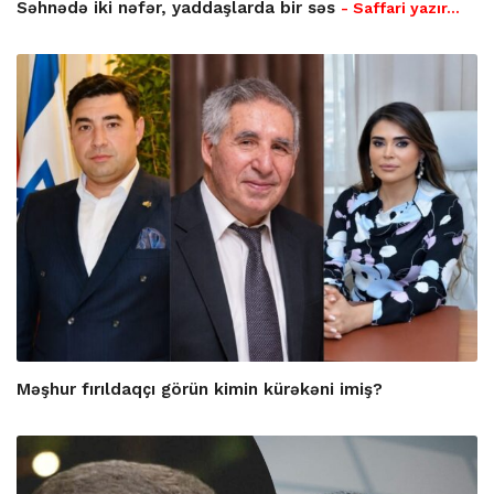
Səhnədə iki nəfər, yaddaşlarda bir səs
- Saffari yazır…
Məşhur fırıldaqçı görün kimin kürəkəni imiş?