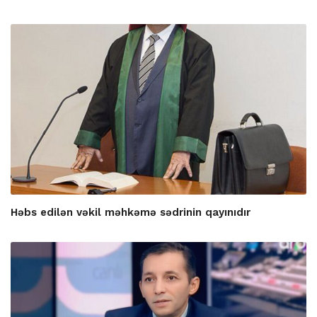
Həbs edilən vəkil məhkəmə sədrinin qayınıdır