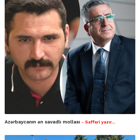
Azərbaycanın ən savadlı mollası
- Saffari yazır…