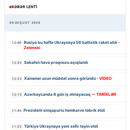
XƏBƏR LENTI
09 AVQUST 2026
Rusiya bu həftə Ukraynaya 56 ballistik raket atıb
-
12:40
Zelenski
Sabahın hava proqnozu açıqlandı
12:35
Xamenei uzun müddət sonra göründü
- VİDEO
12:23
Azərbaycanda 8 gün iş olmayacaq
— TARİXLƏR
12:15
Prezident sinqapurlu həmkarını təbrik etdi
11:44
Türkiyə Ukraynaya yeni səfir təyin etdi
11:22