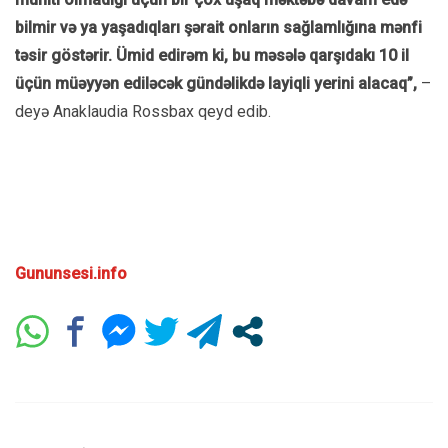
bilmir və ya yaşadıqları şərait onların sağlamlığına mənfi
təsir göstərir. Ümid edirəm ki, bu məsələ qarşıdakı 10 il
üçün müəyyən ediləcək gündəlikdə layiqli yerini alacaq”,
–
deyə Anaklaudia Rossbax qeyd edib.
Gununsesi.info