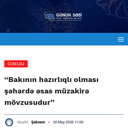
GÜNDƏM
“Bakının hazırlıqlı olması
şəhərdə əsas müzakirə
mövzusudur”
Müəllif:
Şəbnəm
20 May 2026 11:00