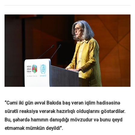
“Cəmi iki gün əvvəl Bakıda baş verən iqlim hadisəsinə
sürətli reaksiya verərək hazırlıqlı olduqlarını göstərdilər.
Bu, şəhərdə hamının danışdığı mövzudur və bunu qeyd
etməmək mümkün deyildi”.