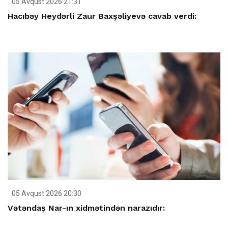
05 Avqust 2026 21:31
Hacıbəy Heydərli Zaur Baxşəliyevə cavab verdi:
05 Avqust 2026 20:30
Vətəndaş Nar-ın xidmətindən narazıdır: