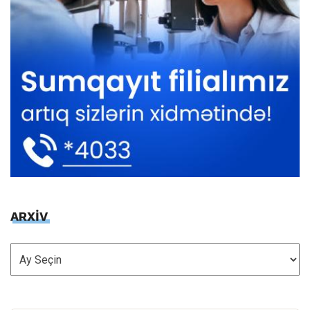
ARXİV
ARXİV