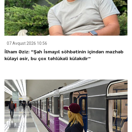
07 Avqust 2026 10:56
İlham Əziz: “Şah İsmayıl söhbətinin içindən məzhəb
küləyi əsir, bu çox təhlükəli küləkdir”