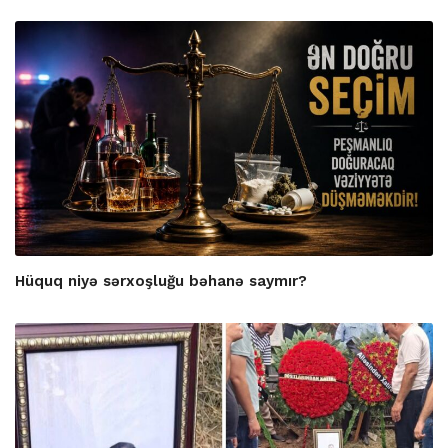
Hüquq niyə sərxoşluğu bəhanə saymır?