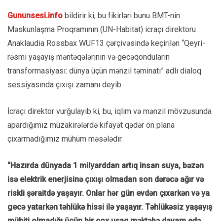
Gununsesi.info
bildirir ki, bu fikirləri bunu BMT-nin
Məskunlaşma Proqramının (UN-Habitat) icraçı direktoru
Anaklaudia Rossbax WUF13 çərçivəsində keçirilən “Qeyri-
rəsmi yaşayış məntəqələrinin və gecəqonduların
transformasiyası: dünya üçün mənzil təminatı” adlı dialoq
sessiyasında çıxışı zamanı deyib.
İcraçı direktor vurğulayıb ki, bu, iqlim və mənzil mövzusunda
apardığımız müzakirələrdə kifayət qədər ön plana
çıxarmadığımız mühüm məsələdir.
“Hazırda dünyada 1 milyarddan artıq insan suya, bəzən
isə elektrik enerjisinə çıxışı olmadan son dərəcə ağır və
riskli şəraitdə yaşayır. Onlar
hər gün evdən çıxarkən və ya
gecə yatarkən təhlükə hissi ilə yaşayır. Təhlükəsiz yaşayış
mühiti olmadığı üçün bir çox uşaq məktəbə davam edə