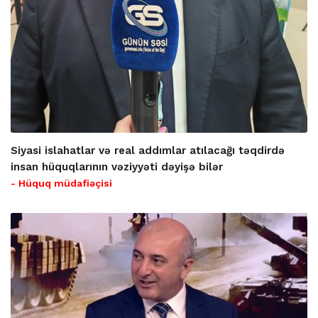
Siyasi islahatlar və real addımlar atılacağı təqdirdə
insan hüquqlarının vəziyyəti dəyişə bilər
- Hüquq müdafiəçisi