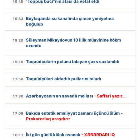
“Toppuş bacı”nın atası da vəfat etdi
19:46
Beyləqanda su kanalında çimən yeniyetmə
19:33
boğulub
Süleyman Mikayılovun 10 illik müavininə hökm
19:20
oxundu
Təqaüdçülərin pulunu talayan şəxs saxlanıldı
19:10
Təqaüdçüləri aldadıb pullarını taladı
17:58
Azərbaycanın ən savadlı mollası
- Saffari yazır…
17:30
Bakıda estetik əməliyyat zamanı üçüncü ölüm
-
17:09
Prokurorluq araşdırır
İki gün güclü külək əsəcək
- XƏBƏRDARLIQ
16:11