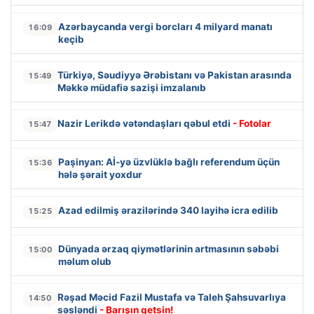
Azərbaycanda vergi borcları 4 milyard manatı
16:09
keçib
Türkiyə, Səudiyyə Ərəbistanı və Pakistan arasında
15:49
Məkkə müdafiə sazişi imzalanıb
Nazir Lerikdə vətəndaşları qəbul etdi
- Fotolar
15:47
Paşinyan: Aİ-yə üzvlüklə bağlı referendum üçün
15:36
hələ şərait yoxdur
Azad edilmiş ərazilərində 340 layihə icra edilib
15:25
Dünyada ərzaq qiymətlərinin artmasının səbəbi
15:00
məlum olub
Rəşad Məcid Fazil Mustafa və Taleh Şahsuvarlıya
14:50
səsləndi
- Barışın getsin!