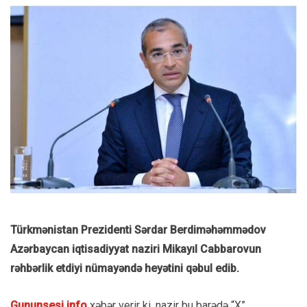
Türkmənistan Prezidenti Sərdar Berdiməhəmmədov
Azərbaycan iqtisadiyyat naziri Mikayıl Cabbarovun
rəhbərlik etdiyi nümayəndə heyətini qəbul edib.
Gununsesi.info
xəbər verir ki, nazir bu barədə “X”