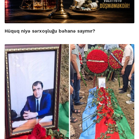
Hüquq niyə sərxoşluğu bəhanə saymır?