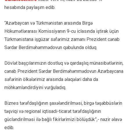
hesabında paylaşım edib.
“Azərbaycan və Türkmənistan arasında Birgə
Hökumətlərarası Komissiyanın 9-cu iclasında iştirak üçün
Türkmənistana işgüzar səfərimiz zamanı Prezident cənab
Sərdar Berdiməhəmmədovun qəbulunda olduq.
Dövlət başçılarımızın dostluq və qardaşlıq münasibətlərinin,
cənab Prezident Sərdar Berdiməhəmmədovun Azərbaycana
səfərinin ölkələrimiz arasında əlaqələri daha da
möhkəmləndirdiyini vurğuladıq.
Biznes tərəfdaşlığının şaxələndirilməsi, birgə təşəbbüslərin
təşviqi və regional iqtisadi-ticarət tərəfdaşlığının
gücləndirilməsi ilə bağlı fikirlərimizi bölüşdük”,- nazir əlavə
edib.