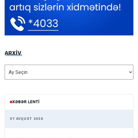
ARXİV
ARXİV
XƏBƏR LENTI
07 AVQUST 2026