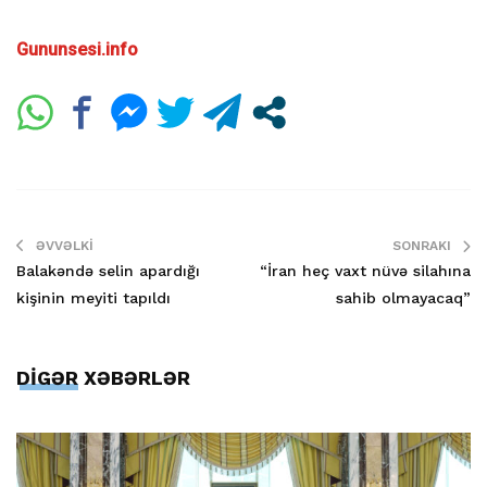
Gununsesi.info
ƏVVƏLKI
SONRAKI
Balakəndə selin apardığı
“İran heç vaxt nüvə silahına
kişinin meyiti tapıldı
sahib olmayacaq”
DİGƏR XƏBƏRLƏR