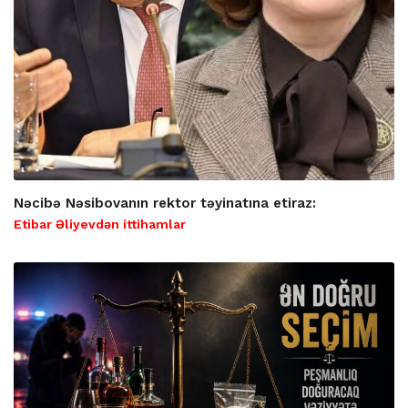
Nəcibə Nəsibovanın rektor təyinatına etiraz:
Etibar Əliyevdən ittihamlar