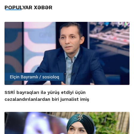
POPULYAR XƏBƏR
SSRİ bayraqları ilə yürüş etdiyi üçün
cəzalandırılanlardan biri jurnalist imiş