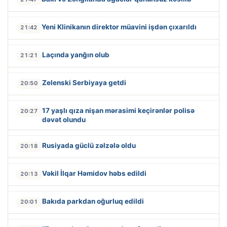
Yeni Klinikanın direktor müavini işdən çıxarıldı
21:42
Laçında yanğın olub
21:21
Zelenski Serbiyaya getdi
20:50
17 yaşlı qıza nişan mərasimi keçirənlər polisə
20:27
dəvət olundu
Rusiyada güclü zəlzələ oldu
20:18
Vəkil İlqar Həmidov həbs edildi
20:13
Bakıda parkdan oğurluq edildi
20:01