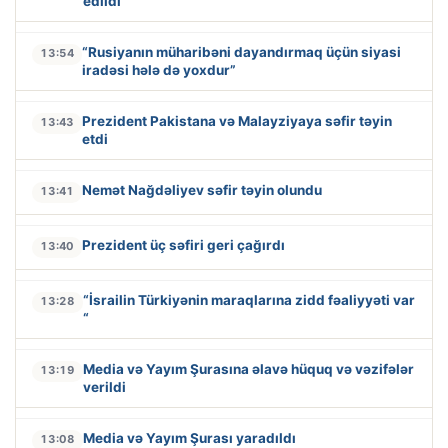
edildi
“Rusiyanın müharibəni dayandırmaq üçün siyasi
13:54
iradəsi hələ də yoxdur”
Prezident Pakistana və Malayziyaya səfir təyin
13:43
etdi
Nemət Nağdəliyev səfir təyin olundu
13:41
Prezident üç səfiri geri çağırdı
13:40
“İsrailin Türkiyənin maraqlarına zidd fəaliyyəti var
13:28
“
Media və Yayım Şurasına əlavə hüquq və vəzifələr
13:19
verildi
Media və Yayım Şurası yaradıldı
13:08