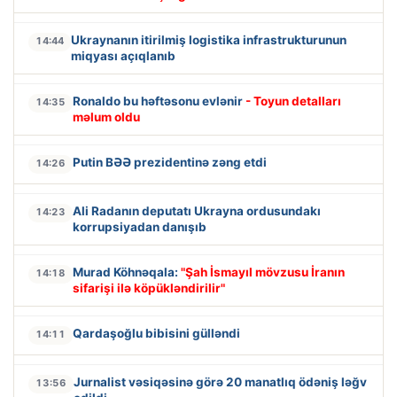
Ukraynanın itirilmiş logistika infrastrukturunun
14:44
miqyası açıqlanıb
Ronaldo bu həftəsonu evlənir
- Toyun detalları
14:35
məlum oldu
Putin BƏƏ prezidentinə zəng etdi
14:26
Ali Radanın deputatı Ukrayna ordusundakı
14:23
korrupsiyadan danışıb
Murad Köhnəqala:
"Şah İsmayıl mövzusu İranın
14:18
sifarişi ilə köpükləndirilir"
Qardaşoğlu bibisini gülləndi
14:11
Jurnalist vəsiqəsinə görə 20 manatlıq ödəniş ləğv
13:56