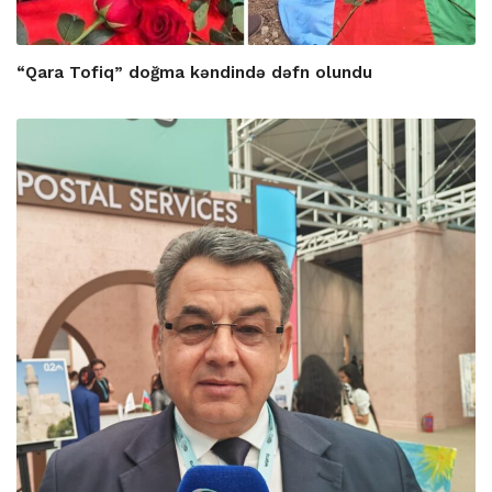
“Qara Tofiq” doğma kəndində dəfn olundu