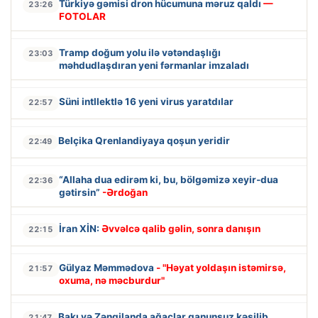
Türkiyə gəmisi dron hücumuna məruz qaldı
—
23:26
FOTOLAR
Tramp doğum yolu ilə vətəndaşlığı
23:03
məhdudlaşdıran yeni fərmanlar imzaladı
Süni intllektlə 16 yeni virus yaratdılar
22:57
Belçika Qrenlandiyaya qoşun yeridir
22:49
“Allaha dua edirəm ki, bu, bölgəmizə xeyir-dua
22:36
gətirsin”
-Ərdoğan
İran XİN:
Əvvəlcə qalib gəlin, sonra danışın
22:15
Gülyaz Məmmədova
- "Həyat yoldaşın istəmirsə,
21:57
oxuma, nə məcburdur"
Bakı və Zəngilanda ağaclar qanunsuz kəsilib
21:47