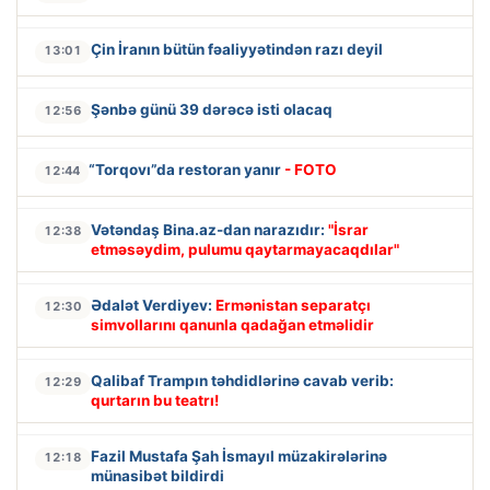
Çin İranın bütün fəaliyyətindən razı deyil
13:01
Şənbə günü 39 dərəcə isti olacaq
12:56
“Torqovı”da restoran yanır
- FOTO
12:44
Vətəndaş Bina.az-dan narazıdır:
"İsrar
12:38
etməsəydim, pulumu qaytarmayacaqdılar"
Ədalət Verdiyev:
Ermənistan separatçı
12:30
simvollarını qanunla qadağan etməlidir
Qalibaf Trampın təhdidlərinə cavab verib:
12:29
qurtarın bu teatrı!
Fazil Mustafa Şah İsmayıl müzakirələrinə
12:18
münasibət bildirdi