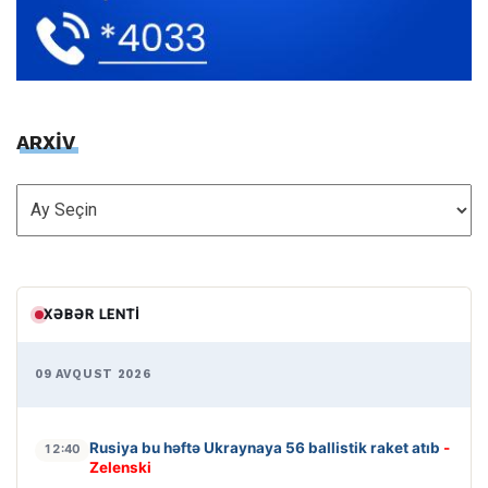
ARXİV
ARXİV
XƏBƏR LENTI
09 AVQUST 2026
Rusiya bu həftə Ukraynaya 56 ballistik raket atıb
-
12:40
Zelenski