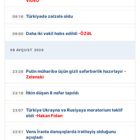
VİDEO
Türkiyədə zəlzələ oldu
09:16
Daha iki vəkil həbs edildi
-ÖZƏL
09:00
08 AVQUST 2026
Putin müharibə üçün gizli səfərbərlik hazırlayır
-
23:28
Zelenski
İtkin düşən 8 nəfər tapıldı
23:18
Türkiyə Ukrayna və Rusiyaya moratorium təklif
23:07
etdi
-Hakan Fidan
Vens İranla danışıqlarda irəliləyiş olduğunu
22:51
açıqladı