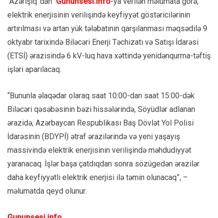
“Azərişıq”dan
Gununsesi.info
-ya verilən məlumata görə,
elektrik enerjisinin verilişində keyfiyyət göstəricilərinin
artırılması və artan yük tələbatının qarşılanması məqsədilə 9
oktyabr tarixində Biləcəri Enerji Təchizatı və Satışı İdarəsi
(ETSİ) ərazisində 6 kV-luq hava xəttində yenidənqurma-təftiş
işləri aparılacaq.
“Bununla əlaqədar olaraq saat 10:00-dan saat 15:00-dək
Biləcəri qəsəbəsinin bəzi hissələrində, Söyüdlər adlanan
ərazidə, Azərbaycan Respublikası Baş Dövlət Yol Polisi
İdarəsinin (BDYPİ) ətraf ərazilərində və yeni yaşayış
massivində elektrik enerjisinin verilişində məhdudiyyət
yaranacaq. İşlər başa çatdıqdan sonra sözügedən ərazilər
daha keyfiyyətli elektrik enerjisi ilə təmin olunacaq”, –
məlumatda qeyd olunur.
Gununsesi.info