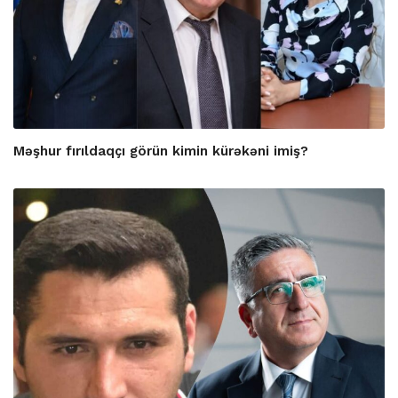
Məşhur fırıldaqçı görün kimin kürəkəni imiş?