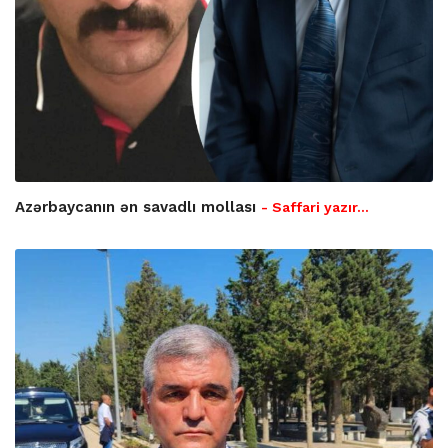
Azərbaycanın ən savadlı mollası
- Saffari yazır…