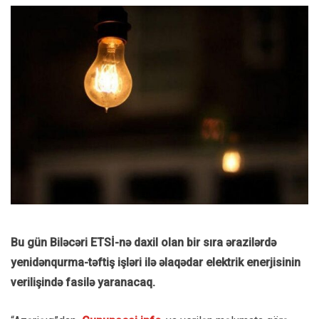
Bu gün Biləcəri ETSİ-nə daxil olan bir sıra ərazilərdə
yenidənqurma-təftiş işləri ilə əlaqədar elektrik enerjisinin
verilişində fasilə yaranacaq.