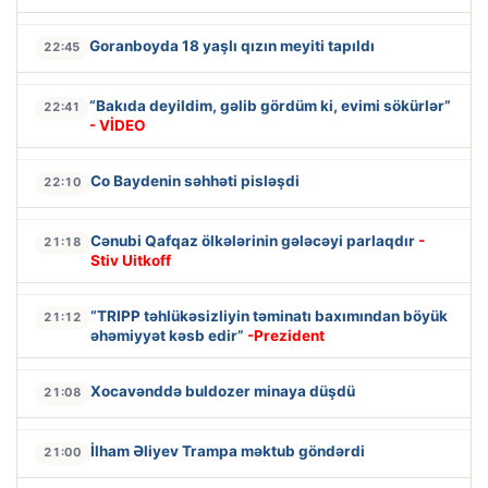
Goranboyda 18 yaşlı qızın meyiti tapıldı
22:45
“Bakıda deyildim, gəlib gördüm ki, evimi sökürlər”
22:41
- VİDEO
Co Baydenin səhhəti pisləşdi
22:10
Cənubi Qafqaz ölkələrinin gələcəyi parlaqdır
-
21:18
Stiv Uitkoff
“TRIPP təhlükəsizliyin təminatı baxımından böyük
21:12
əhəmiyyət kəsb edir”
-Prezident
Xocavənddə buldozer minaya düşdü
21:08
İlham Əliyev Trampa məktub göndərdi
21:00