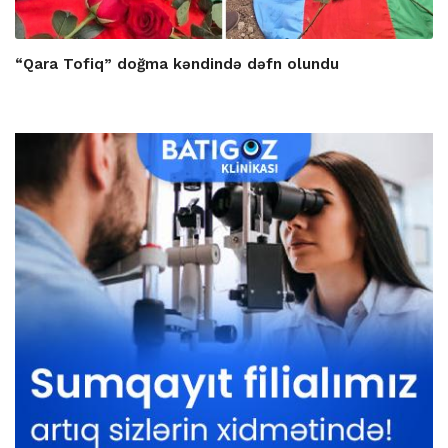
“Qara Tofiq” doğma kəndində dəfn olundu