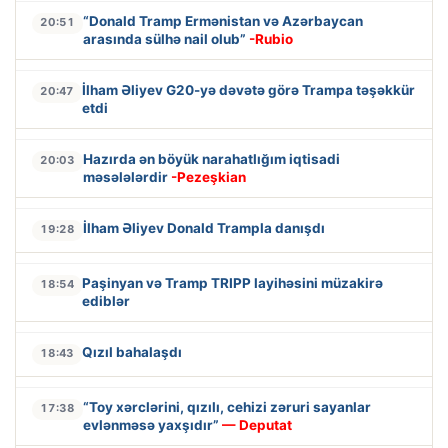
“Donald Tramp Ermənistan və Azərbaycan
20:51
arasında sülhə nail olub”
-Rubio
İlham Əliyev G20-yə dəvətə görə Trampa təşəkkür
20:47
etdi
Hazırda ən böyük narahatlığım iqtisadi
20:03
məsələlərdir
-Pezeşkian
İlham Əliyev Donald Trampla danışdı
19:28
Paşinyan və Tramp TRIPP layihəsini müzakirə
18:54
ediblər
Qızıl bahalaşdı
18:43
“Toy xərclərini, qızılı, cehizi zəruri sayanlar
17:38
evlənməsə yaxşıdır”
— Deputat