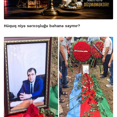
Hüquq niyə sərxoşluğu bəhanə saymır?