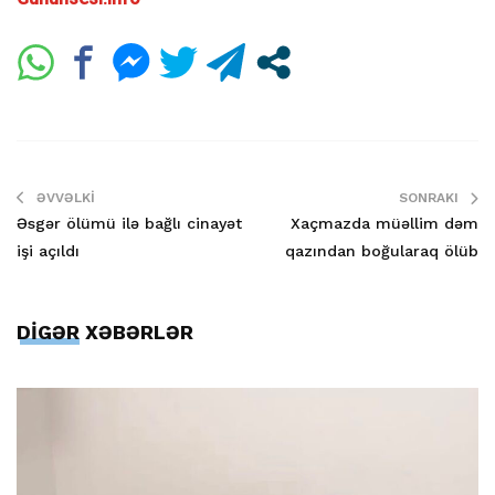
ƏVVƏLKI
SONRAKI
Əsgər ölümü ilə bağlı cinayət
Xaçmazda müəllim dəm
işi açıldı
qazından boğularaq ölüb
DİGƏR XƏBƏRLƏR