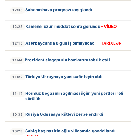
Sabahın hava proqnozu açıqlandı
12:35
Xamenei uzun müddət sonra göründü
- VİDEO
12:23
Azərbaycanda 8 gün iş olmayacaq
— TARİXLƏR
12:15
Prezident sinqapurlu həmkarını təbrik etdi
11:44
Türkiyə Ukraynaya yeni səfir təyin etdi
11:22
Hörmüz boğazının açılması üçün yeni şərtlər irəli
11:17
sürülüb
Rusiya Odessaya kütləvi zərbə endirdi
10:33
Sabiq baş nazirin oğlu villasında qandallandı
-
10:29