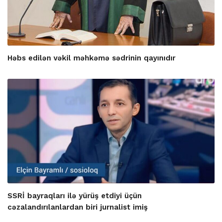
Həbs edilən vəkil məhkəmə sədrinin qayınıdır
SSRİ bayraqları ilə yürüş etdiyi üçün
cəzalandırılanlardan biri jurnalist imiş