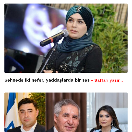
Səhnədə iki nəfər, yaddaşlarda bir səs
- Saffari yazır…