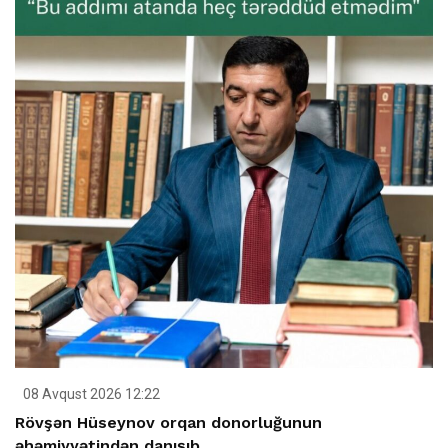
08 Avqust 2026 12:22
Rövşən Hüseynov orqan donorluğunun
əhəmiyyətindən danışıb