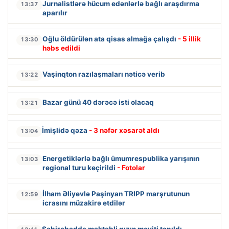
Jurnalistlərə hücum edənlərlə bağlı araşdırma
13:37
aparılır
Oğlu öldürülən ata qisas almağa çalışdı
- 5 illik
13:30
həbs edildi
Vaşinqton razılaşmaları nəticə verib
13:22
Bazar günü 40 dərəcə isti olacaq
13:21
İmişlidə qəza
- 3 nəfər xəsarət aldı
13:04
Energetiklərlə bağlı ümumrespublika yarışının
13:03
regional turu keçirildi
- Fotolar
İlham Əliyevlə Paşinyan TRIPP marşrutunun
12:59
icrasını müzakirə etdilər