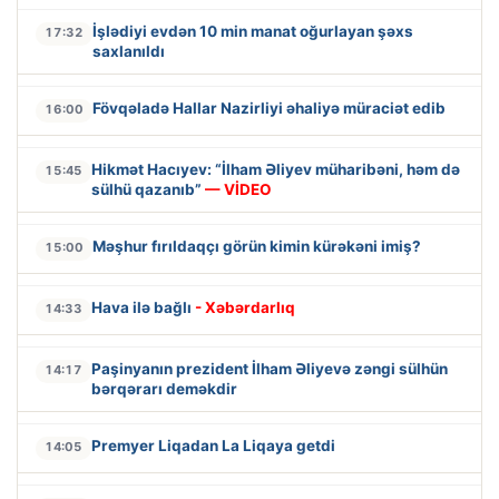
İşlədiyi evdən 10 min manat oğurlayan şəxs
17:32
saxlanıldı
Fövqəladə Hallar Nazirliyi əhaliyə müraciət edib
16:00
Hikmət Hacıyev: “İlham Əliyev müharibəni, həm də
15:45
sülhü qazanıb”
— VİDEO
Məşhur fırıldaqçı görün kimin kürəkəni imiş?
15:00
Hava ilə bağlı
- Xəbərdarlıq
14:33
Paşinyanın prezident İlham Əliyevə zəngi sülhün
14:17
bərqərarı deməkdir
Premyer Liqadan La Liqaya getdi
14:05