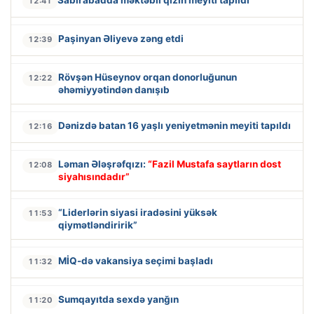
Sabirabadda məktəbli qızın meyiti tapıldı
12:41
Paşinyan Əliyevə zəng etdi
12:39
Rövşən Hüseynov orqan donorluğunun
12:22
əhəmiyyətindən danışıb
Dənizdə batan 16 yaşlı yeniyetmənin meyiti tapıldı
12:16
Ləman Ələşrəfqızı:
“Fazil Mustafa saytların dost
12:08
siyahısındadır”
“Liderlərin siyasi iradəsini yüksək
11:53
qiymətləndiririk”
MİQ-də vakansiya seçimi başladı
11:32
Sumqayıtda sexdə yanğın
11:20