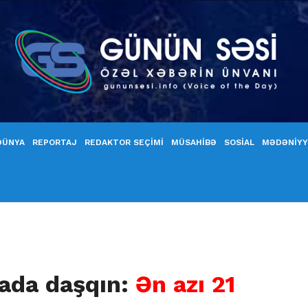
DÜNYA
REPORTAJ
REDAKTOR SEÇİMİ
MÜSAHİBƏ
SOSİAL
MƏDƏNİY
ada daşqın:
Ən azı 21