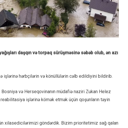
ya
ğış
lar
ı
da
ş
q
ı
n v
ə
torpaq s
ü
r
üş
m
ə
sin
ə
s
ə
b
ə
b olub,
ə
n az
ı
işlərinə hərbçilərin və könüllülərin cəlb edildiyini bildirib.
i, Bosniya və Herseqovinanın müdafiə naziri Zukan Helez
 reabilitasiya işlərinə kömək etmək üçün qoşunların təyin
ün xilasedicilərimizi göndərdik. Bizim prioritetimiz sağ qalan