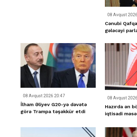
08 Avqust 2026
Cənubi Qafqaz
gələcəyi parl
08 Avqust 2026 20:47
08 Avqust 2026
İlham Əliyev G20-yə dəvətə
Hazırda ən b
görə Trampa təşəkkür etdi
iqtisadi məsə