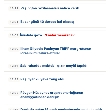
Vaşinqton razılaşmaları nəticə verib
13:22
Bazar günü 40 dərəcə isti olacaq
13:21
İmişlidə qəza
- 3 nəfər xəsarət aldı
13:04
İlham Əliyevlə Paşinyan TRIPP marşrutunun
12:59
icrasını müzakirə etdilər
Sabirabadda məktəbli qızın meyiti tapıldı
12:41
Paşinyan Əliyevə zəng etdi
12:39
Rövşən Hüseynov orqan donorluğunun
12:22
əhəmiyyətindən danışıb
Dənizdə batan 16 yaşlı yeniyetmənin meyiti tapıldı
12:16