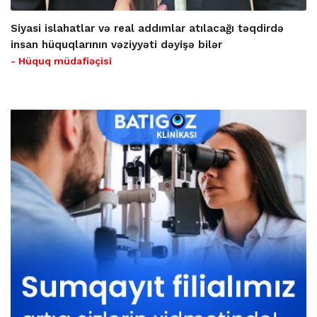
Siyasi islahatlar və real addımlar atılacağı təqdirdə
insan hüquqlarının vəziyyəti dəyişə bilər
- Hüquq müdafiəçisi