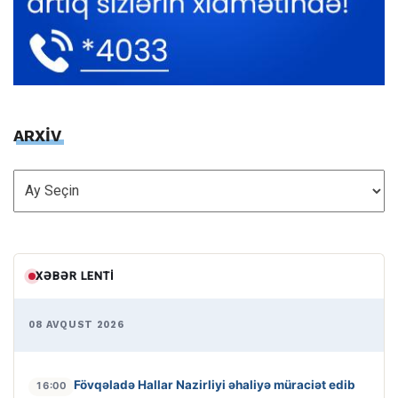
ARXİV
ARXİV
XƏBƏR LENTI
08 AVQUST 2026
Fövqəladə Hallar Nazirliyi əhaliyə müraciət edib
16:00