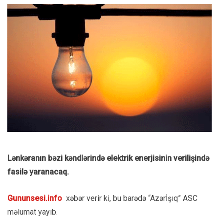
Lənkəranın bəzi kəndlərində elektrik enerjisinin verilişində
fasilə yaranacaq.
Gununsesi.info
xəbər verir ki, bu barədə “Azərİşıq” ASC
məlumat yayıb.