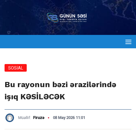
SOSİAL
Bu rayonun bəzi ərazilərində
işıq KƏSİLƏCƏK
Müəllif:
Firuzə
08 May 2026 11:01