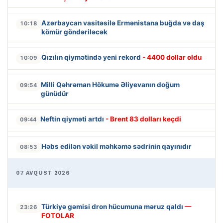
Azərbaycan vasitəsilə Ermənistana buğda və daş
10:18
kömür göndəriləcək
Qızılın qiymətində yeni rekord
- 4400 dollar oldu
10:09
Milli Qəhrəman Hökumə Əliyevanın doğum
09:54
günüdür
Neftin qiyməti artdı
- Brent 83 dolları keçdi
09:44
Həbs edilən vəkil məhkəmə sədrinin qayınıdır
08:53
07 AVQUST 2026
Türkiyə gəmisi dron hücumuna məruz qaldı
—
23:26
FOTOLAR