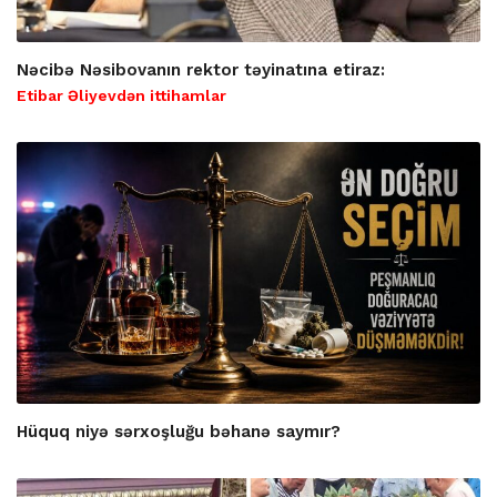
Nəcibə Nəsibovanın rektor təyinatına etiraz:
Etibar Əliyevdən ittihamlar
Hüquq niyə sərxoşluğu bəhanə saymır?