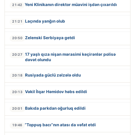
Yeni Klinikanın direktor müavini işdən çıxarıldı
21:42
Laçında yanğın olub
21:21
Zelenski Serbiyaya getdi
20:50
17 yaşlı qıza nişan mərasimi keçirənlər polisə
20:27
dəvət olundu
Rusiyada güclü zəlzələ oldu
20:18
Vəkil İlqar Həmidov həbs edildi
20:13
Bakıda parkdan oğurluq edildi
20:01
“Toppuş bacı”nın atası da vəfat etdi
19:46