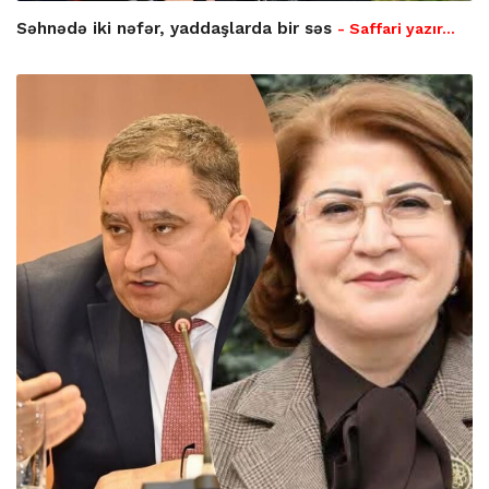
Səhnədə iki nəfər, yaddaşlarda bir səs
- Saffari yazır…