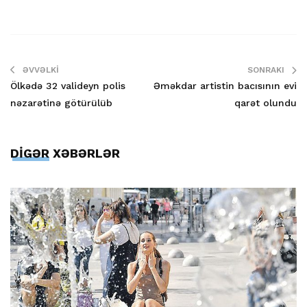
ƏVVƏLKI
SONRAKI
Ölkədə 32 valideyn polis
Əməkdar artistin bacısının evi
nəzarətinə götürülüb
qarət olundu
DİGƏR XƏBƏRLƏR