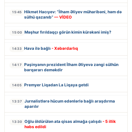
Hikmət Hacıyev: “İlham Əliyev müharibəni, həm də
15:45
sülhü qazanıb”
— VİDEO
Məşhur fırıldaqçı görün kimin kürəkəni imiş?
15:00
Hava ilə bağlı
- Xəbərdarlıq
14:33
Paşinyanın prezident İlham Əliyevə zəngi sülhün
14:17
bərqərarı deməkdir
Premyer Liqadan La Liqaya getdi
14:05
Jurnalistlərə hücum edənlərlə bağlı araşdırma
13:37
aparılır
Oğlu öldürülən ata qisas almağa çalışdı
- 5 illik
13:30
həbs edildi