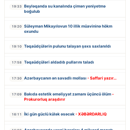
Beyləqanda su kanalında çimən yeniyetmə
19:33
boğulub
Süleyman Mikayılovun 10 illik müavininə hökm
19:20
oxundu
Təqaüdçülərin pulunu talayan şəxs saxlanıldı
19:10
Təqaüdçüləri aldadıb pullarını taladı
17:58
Azərbaycanın ən savadlı mollası
- Saffari yazır…
17:30
Bakıda estetik əməliyyat zamanı üçüncü ölüm
-
17:09
Prokurorluq araşdırır
İki gün güclü külək əsəcək
- XƏBƏRDARLIQ
16:11