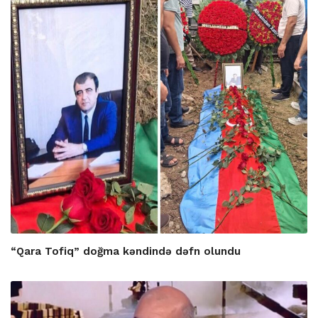
“Qara Tofiq” doğma kəndində dəfn olundu