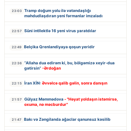
Tramp doğum yolu ilə vətəndaşlığı
23:03
məhdudlaşdıran yeni fərmanlar imzaladı
Süni intllektlə 16 yeni virus yaratdılar
22:57
Belçika Qrenlandiyaya qoşun yeridir
22:49
“Allaha dua edirəm ki, bu, bölgəmizə xeyir-dua
22:36
gətirsin”
-Ərdoğan
İran XİN:
Əvvəlcə qalib gəlin, sonra danışın
22:15
Gülyaz Məmmədova
- "Həyat yoldaşın istəmirsə,
21:57
oxuma, nə məcburdur"
Bakı və Zəngilanda ağaclar qanunsuz kəsilib
21:47