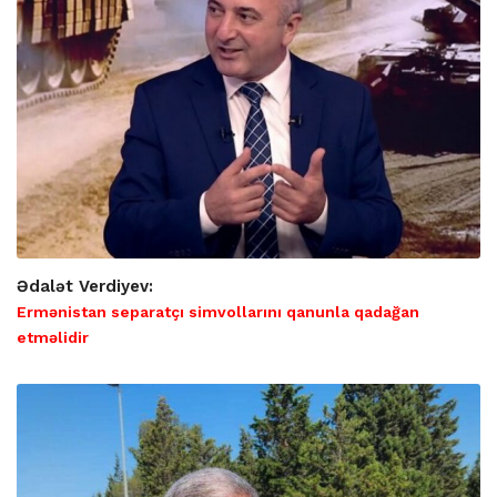
Ədalət Verdiyev:
Ermənistan separatçı simvollarını qanunla qadağan
etməlidir