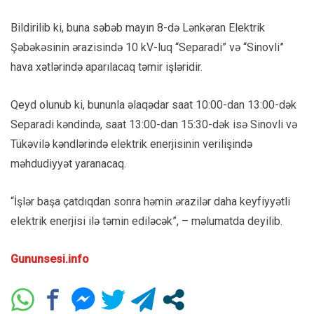
Bildirilib ki, buna səbəb mayın 8-də Lənkəran Elektrik
Şəbəkəsinin ərazisində 10 kV-luq “Separadi” və “Sinovli”
hava xətlərində aparılacaq təmir işləridir.
Qeyd olunub ki, bununla əlaqədar saat 10:00-dan 13:00-dək
Separadi kəndində, saat 13:00-dan 15:30-dək isə Sinovli və
Tükəvilə kəndlərində elektrik enerjisinin verilişində
məhdudiyyət yaranacaq.
“İşlər başa çatdıqdan sonra həmin ərazilər daha keyfiyyətli
elektrik enerjisi ilə təmin ediləcək”, – məlumatda deyilib.
Gununsesi.info