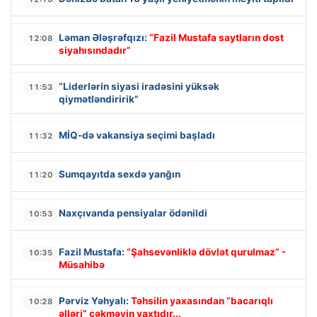
Ləman Ələşrəfqızı:
“Fazil Mustafa saytların dost
12:08
siyahısındadır”
“Liderlərin siyasi iradəsini yüksək
11:53
qiymətləndiririk”
MİQ-də vakansiya seçimi başladı
11:32
Sumqayıtda sexdə yanğın
11:20
Naxçıvanda pensiyalar ödənildi
10:53
Fazil Mustafa:
“Şahsevənliklə dövlət qurulmaz” -
10:35
Müsahibə
Pərviz Yəhyalı:
Təhsilin yaxasından “bacarıqlı
10:28
əlləri” çəkməyin vaxtıdır...