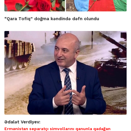
“Qara Tofiq” doğma kəndində dəfn olundu
Ədalət Verdiyev:
Ermənistan separatçı simvollarını qanunla qadağan