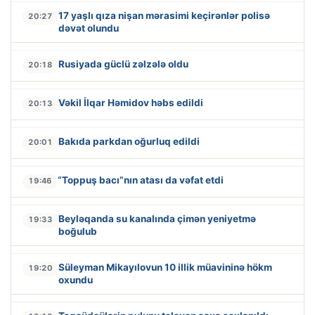
17 yaşlı qıza nişan mərasimi keçirənlər polisə
20:27
dəvət olundu
Rusiyada güclü zəlzələ oldu
20:18
Vəkil İlqar Həmidov həbs edildi
20:13
Bakıda parkdan oğurluq edildi
20:01
“Toppuş bacı”nın atası da vəfat etdi
19:46
Beyləqanda su kanalında çimən yeniyetmə
19:33
boğulub
Süleyman Mikayılovun 10 illik müavininə hökm
19:20
oxundu