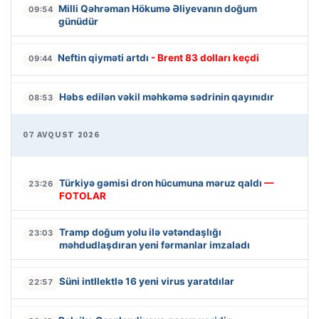
Milli Qəhrəman Hökumə Əliyevanın doğum
09:54
günüdür
Neftin qiyməti artdı
- Brent 83 dolları keçdi
09:44
Həbs edilən vəkil məhkəmə sədrinin qayınıdır
08:53
07 AVQUST 2026
Türkiyə gəmisi dron hücumuna məruz qaldı
—
23:26
FOTOLAR
Tramp doğum yolu ilə vətəndaşlığı
23:03
məhdudlaşdıran yeni fərmanlar imzaladı
Süni intllektlə 16 yeni virus yaratdılar
22:57