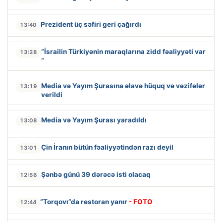
Prezident üç səfiri geri çağırdı
13:40
“İsrailin Türkiyənin maraqlarına zidd fəaliyyəti var
13:28
“
Media və Yayım Şurasına əlavə hüquq və vəzifələr
13:19
verildi
Media və Yayım Şurası yaradıldı
13:08
Çin İranın bütün fəaliyyətindən razı deyil
13:01
Şənbə günü 39 dərəcə isti olacaq
12:56
“Torqovı”da restoran yanır
- FOTO
12:44