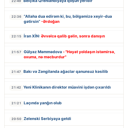
Belçika Qrenlandiyaya qoşun yeridir
22:49
“Allaha dua edirəm ki, bu, bölgəmizə xeyir-dua
22:36
gətirsin”
-Ərdoğan
İran XİN:
Əvvəlcə qalib gəlin, sonra danışın
22:15
Gülyaz Məmmədova
- "Həyat yoldaşın istəmirsə,
21:57
oxuma, nə məcburdur"
Bakı və Zəngilanda ağaclar qanunsuz kəsilib
21:47
Yeni Klinikanın direktor müavini işdən çıxarıldı
21:42
Laçında yanğın olub
21:21
Zelenski Serbiyaya getdi
20:50