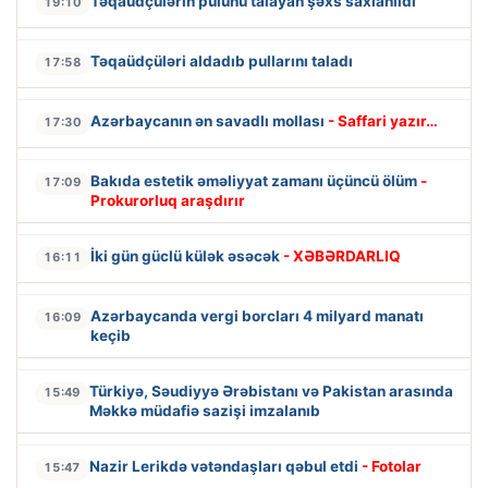
Təqaüdçülərin pulunu talayan şəxs saxlanıldı
19:10
Təqaüdçüləri aldadıb pullarını taladı
17:58
Azərbaycanın ən savadlı mollası
- Saffari yazır…
17:30
Bakıda estetik əməliyyat zamanı üçüncü ölüm
-
17:09
Prokurorluq araşdırır
İki gün güclü külək əsəcək
- XƏBƏRDARLIQ
16:11
Azərbaycanda vergi borcları 4 milyard manatı
16:09
keçib
Türkiyə, Səudiyyə Ərəbistanı və Pakistan arasında
15:49
Məkkə müdafiə sazişi imzalanıb
Nazir Lerikdə vətəndaşları qəbul etdi
- Fotolar
15:47