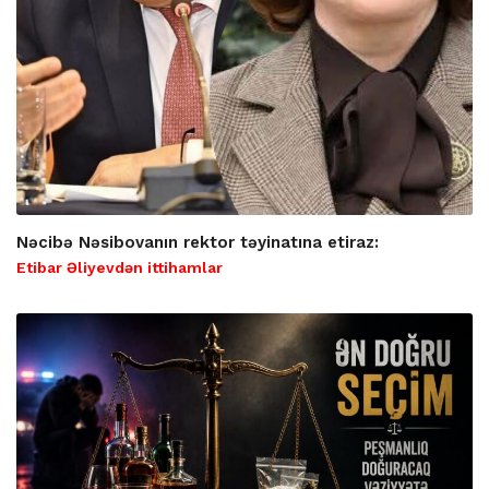
Nəcibə Nəsibovanın rektor təyinatına etiraz:
Etibar Əliyevdən ittihamlar