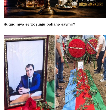
Hüquq niyə sərxoşluğu bəhanə saymır?