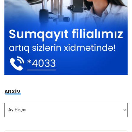
ARXİV
ARXİV