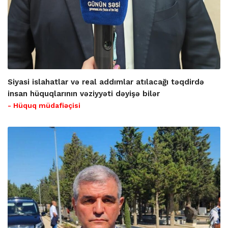
Siyasi islahatlar və real addımlar atılacağı təqdirdə
insan hüquqlarının vəziyyəti dəyişə bilər
- Hüquq müdafiəçisi