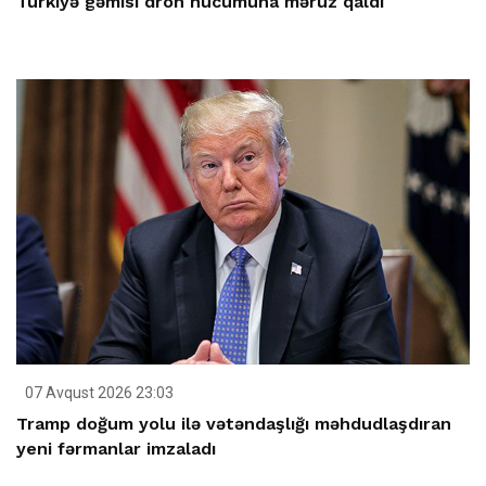
Türkiyə gəmisi dron hücumuna məruz qaldı
07 Avqust 2026 23:03
Tramp doğum yolu ilə vətəndaşlığı məhdudlaşdıran
yeni fərmanlar imzaladı