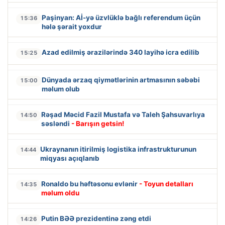
Paşinyan: Aİ-yə üzvlüklə bağlı referendum üçün
15:36
hələ şərait yoxdur
Azad edilmiş ərazilərində 340 layihə icra edilib
15:25
Dünyada ərzaq qiymətlərinin artmasının səbəbi
15:00
məlum olub
Rəşad Məcid Fazil Mustafa və Taleh Şahsuvarlıya
14:50
səsləndi
- Barışın getsin!
Ukraynanın itirilmiş logistika infrastrukturunun
14:44
miqyası açıqlanıb
Ronaldo bu həftəsonu evlənir
- Toyun detalları
14:35
məlum oldu
Putin BƏƏ prezidentinə zəng etdi
14:26