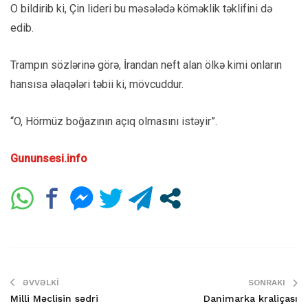
O bildirib ki, Çin lideri bu məsələdə köməklik təklifini də
edib.
Trampın sözlərinə görə, İrandan neft alan ölkə kimi onların
hansısa əlaqələri təbii ki, mövcuddur.
“O, Hörmüz boğazının açıq olmasını istəyir”.
Gununsesi.info
ƏVVƏLKI
SONRAKI
Milli Məclisin sədri
Danimarka kraliçası