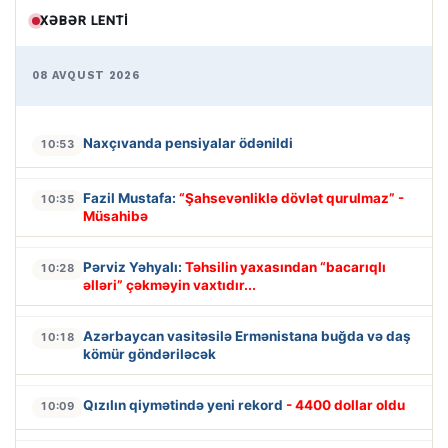
XƏBƏR LENTI
08 AVQUST 2026
Naxçıvanda pensiyalar ödənildi
10:53
Fazil Mustafa:
“Şahsevənliklə dövlət qurulmaz” -
10:35
Müsahibə
Pərviz Yəhyalı:
Təhsilin yaxasından “bacarıqlı
10:28
əlləri” çəkməyin vaxtıdır...
Azərbaycan vasitəsilə Ermənistana buğda və daş
10:18
kömür göndəriləcək
Qızılın qiymətində yeni rekord
- 4400 dollar oldu
10:09