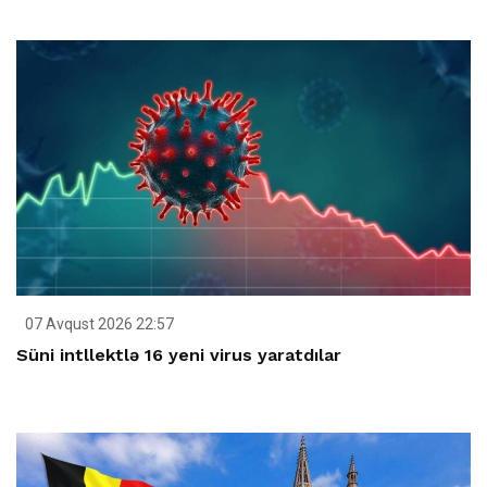
07 Avqust 2026 22:57
Süni intllektlə 16 yeni virus yaratdılar