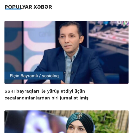
POPULYAR XƏBƏR
SSRİ bayraqları ilə yürüş etdiyi üçün
cəzalandırılanlardan biri jurnalist imiş