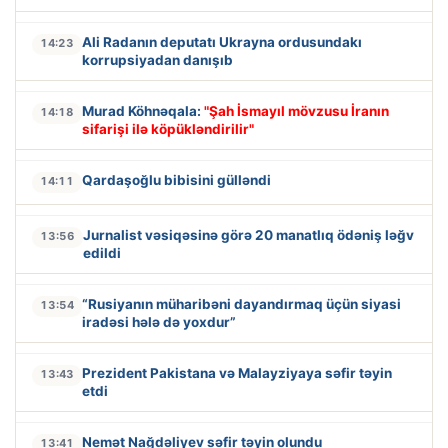
Ali Radanın deputatı Ukrayna ordusundakı
14:23
korrupsiyadan danışıb
Murad Köhnəqala:
"Şah İsmayıl mövzusu İranın
14:18
sifarişi ilə köpükləndirilir"
Qardaşoğlu bibisini gülləndi
14:11
Jurnalist vəsiqəsinə görə 20 manatlıq ödəniş ləğv
13:56
edildi
“Rusiyanın müharibəni dayandırmaq üçün siyasi
13:54
iradəsi hələ də yoxdur”
Prezident Pakistana və Malayziyaya səfir təyin
13:43
etdi
Nemət Nağdəliyev səfir təyin olundu
13:41