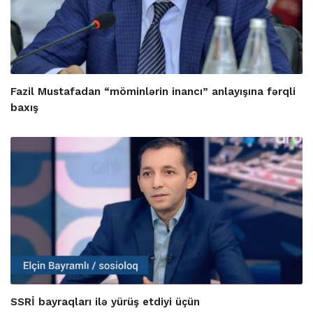
Fazil Mustafadan “möminlərin inancı” anlayışına fərqli
baxış
SSRİ bayraqları ilə yürüş etdiyi üçün