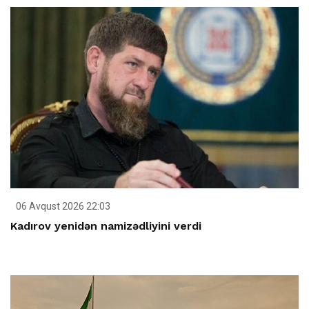
06 Avqust 2026 22:03
Kadırov yenidən namizədliyini verdi