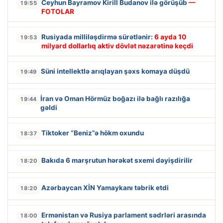
Ceyhun Bayramov Kirill Budanov ilə görüşüb
—
19:55
FOTOLAR
Rusiyada milliləşdirmə sürətlənir:
6 ayda 10
19:53
milyard dollarlıq aktiv dövlət nəzarətinə keçdi
Süni intellektlə arıqlayan şəxs komaya düşdü
19:49
İran və Oman Hörmüz boğazı ilə bağlı razılığa
19:44
gəldi
Tiktoker “Beniz”ə hökm oxundu
18:37
Bakıda 6 marşrutun hərəkət sxemi dəyişdirilir
18:20
Azərbaycan XİN Yamaykanı təbrik etdi
18:20
Ermənistan və Rusiya parlament sədrləri arasında
18:00