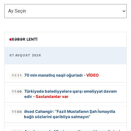
ARXİV
XƏBƏR LENTI
07 AVQUST 2026
70 min manatlıq naqil oğurladı
- VİDEO
11:11
Türkiyədə bələdiyyələrə qarşı əməliyyat davam
11:06
edir
- Saxlanılanlar var
Əsəd Cahangir: “Fazil Mustafanın Şah İsmayılla
11:04
bağlı sözlərini qəribliyə salmayın”