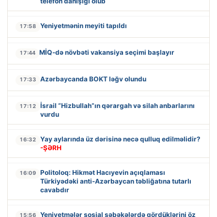
telefon danışığı olub
Yeniyetmənin meyiti tapıldı
17:58
MİQ-də növbəti vakansiya seçimi başlayır
17:44
Azərbaycanda BOKT ləğv olundu
17:33
İsrail “Hizbullah”ın qərargah və silah anbarlarını
17:12
vurdu
Yay aylarında üz dərisinə necə qulluq edilməlidir?
16:32
-ŞƏRH
Politoloq: Hikmət Hacıyevin açıqlaması
16:09
Türkiyədəki anti-Azərbaycan təbliğatına tutarlı
cavabdır
Yeniyetmələr sosial şəbəkələrdə gördüklərini öz
15:56