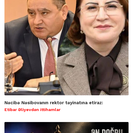
Nəcibə Nəsibovanın rektor təyinatına etiraz:
Etibar Əliyevdən ittihamlar