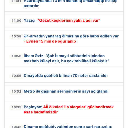
Azərbaycanda 10 min manatlıq əməkhaqqı ilə işçi
11:01
axtarılır
Yazıçı:
“Qəzet köşklərinin yalnız adı var”
11:00
Ər-arvadın yanaraq ölməsinə görə həbs edilən var
10:58
- Evdən 15 min də oğurlanıb
İlham Əziz: “Şah İsmayıl söhbətinin içindən
10:56
məzhəb küləyi əsir, bu çox təhlükəli küləkdir”
Cinayətdə şübhəli bilinən 70 nəfər saxlanıldı
10:55
Metro ilə daşınan sərnişinlərin sayı açıqlandı
10:52
Paşinyan:
Aİİ ölkələri ilə əlaqələri gücləndirmək
10:33
əsas hədəfimizdir
Dinamo məğlubiyyətindən sonra sərt narazılıq:
10:32