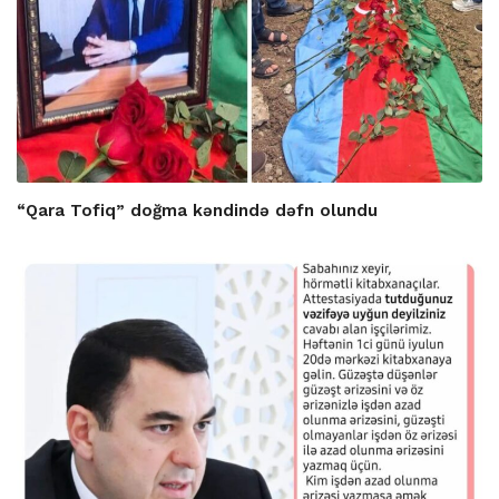
“Qara Tofiq” doğma kəndində dəfn olundu