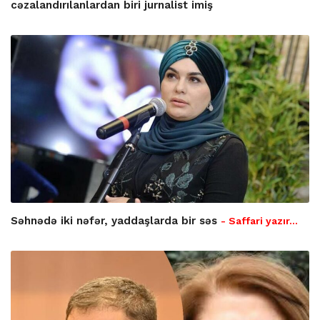
cəzalandırılanlardan biri jurnalist imiş
Səhnədə iki nəfər, yaddaşlarda bir səs
- Saffari yazır…