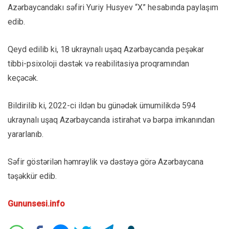
Azərbaycandakı səfiri Yuriy Husyev “X” hesabında paylaşım
edib.
Qeyd edilib ki, 18 ukraynalı uşaq Azərbaycanda peşəkar
tibbi-psixoloji dəstək və reabilitasiya proqramından
keçəcək.
Bildirilib ki, 2022-ci ildən bu günədək ümumilikdə 594
ukraynalı uşaq Azərbaycanda istirahət və bərpa imkanından
yararlanıb.
Səfir göstərilən həmrəylik və dəstəyə görə Azərbaycana
təşəkkür edib.
Gununsesi.info