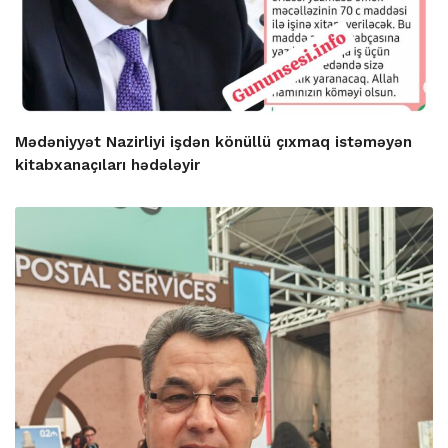
Mədəniyyət Nazirliyi işdən könüllü çıxmaq istəməyən
kitabxanaçıları hədələyir