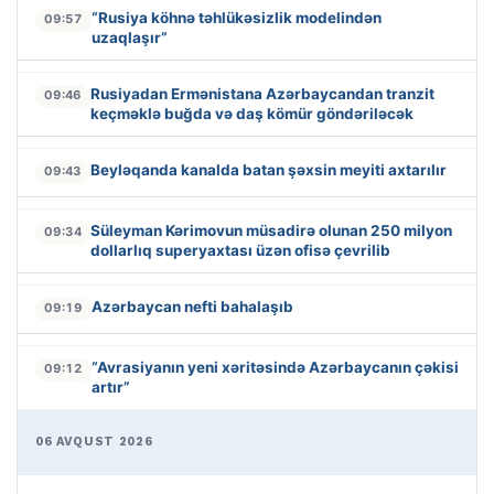
“Rusiya köhnə təhlükəsizlik modelindən
09:57
uzaqlaşır”
Rusiyadan Ermənistana Azərbaycandan tranzit
09:46
keçməklə buğda və daş kömür göndəriləcək
Beyləqanda kanalda batan şəxsin meyiti axtarılır
09:43
Süleyman Kərimovun müsadirə olunan 250 milyon
09:34
dollarlıq superyaxtası üzən ofisə çevrilib
Azərbaycan nefti bahalaşıb
09:19
“Avrasiyanın yeni xəritəsində Azərbaycanın çəkisi
09:12
artır”
06 AVQUST 2026