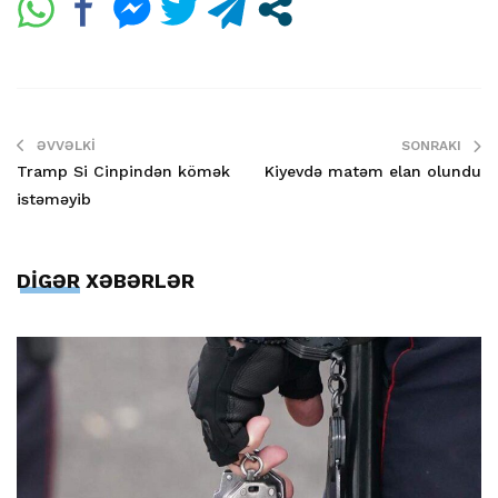
ƏVVƏLKI
SONRAKI
Tramp Si Cinpindən kömək
Kiyevdə matəm elan olundu
istəməyib
DİGƏR XƏBƏRLƏR