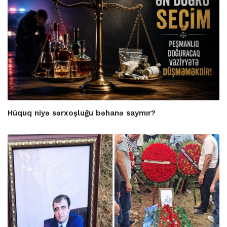
Hüquq niyə sərxoşluğu bəhanə saymır?