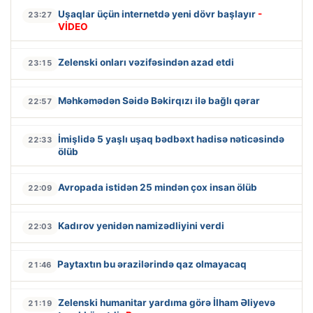
Uşaqlar üçün internetdə yeni dövr başlayır
-
23:27
VİDEO
Zelenski onları vəzifəsindən azad etdi
23:15
Məhkəmədən Səidə Bəkirqızı ilə bağlı qərar
22:57
İmişlidə 5 yaşlı uşaq bədbəxt hadisə nəticəsində
22:33
ölüb
Avropada istidən 25 mindən çox insan ölüb
22:09
Kadırov yenidən namizədliyini verdi
22:03
Paytaxtın bu ərazilərində qaz olmayacaq
21:46
Zelenski humanitar yardıma görə İlham Əliyevə
21:19