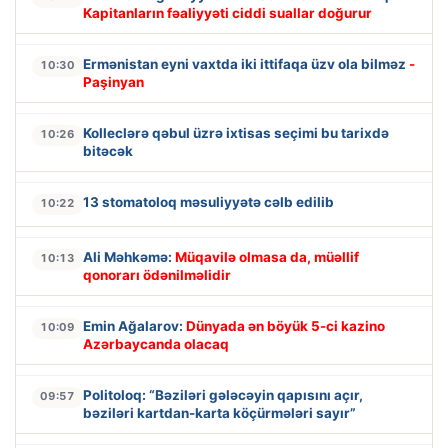
Kapitanların fəaliyyəti ciddi suallar doğurur
Ermənistan eyni vaxtda iki ittifaqa üzv ola bilməz
-
10:30
Paşinyan
Kolleclərə qəbul üzrə ixtisas seçimi bu tarixdə
10:26
bitəcək
13 stomatoloq məsuliyyətə cəlb edilib
10:22
Ali Məhkəmə:
Müqavilə olmasa da, müəllif
10:13
qonorarı ödənilməlidir
Emin Ağalarov:
Dünyada ən böyük 5-ci kazino
10:09
Azərbaycanda olacaq
Politoloq: “Bəziləri gələcəyin qapısını açır,
09:57
bəziləri kartdan-karta köçürmələri sayır”