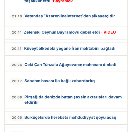
təşəkkür etdi
-Bayramov
Vətəndaş “Azəronlineinternet”dən şikayətçidir
21:10
Zelenski Ceyhun Bayramovu qəbul etdi
- VİDEO
20:44
Küveyt ölkədəki yeganə İran məktəbini bağladı
20:41
Ceki Çan Tünzalə Ağayevanın mahnısını dinlədi
20:26
Sabahın havası ilə bağlı xəbərdarlıq
20:17
Pirşağıda dənizdə batan şəxsin axtarışları davam
20:08
etdirilir
Bu küçələrdə hərəkətə məhdudiyyət qoyulacaq
20:06