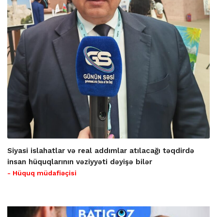
Siyasi islahatlar və real addımlar atılacağı təqdirdə
insan hüquqlarının vəziyyəti dəyişə bilər
- Hüquq müdafiəçisi