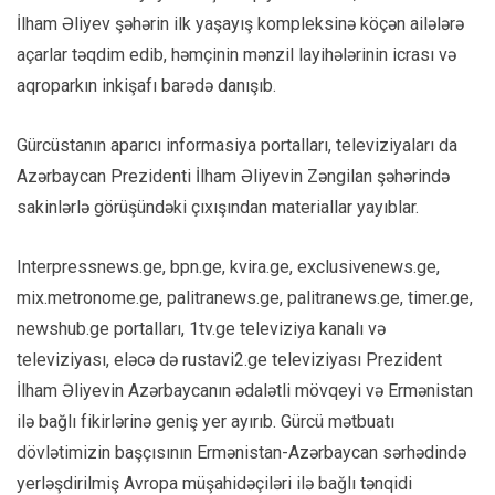
İlham Əliyev şəhərin ilk yaşayış kompleksinə köçən ailələrə
açarlar təqdim edib, həmçinin mənzil layihələrinin icrası və
aqroparkın inkişafı barədə danışıb.
Gürcüstanın aparıcı informasiya portalları, televiziyaları da
Azərbaycan Prezidenti İlham Əliyevin Zəngilan şəhərində
sakinlərlə görüşündəki çıxışından materiallar yayıblar.
Interpressnews.ge, bpn.ge, kvira.ge, exclusivenews.ge,
mix.metronome.ge, palitranews.ge, palitranews.ge, timer.ge,
newshub.ge portalları, 1tv.ge televiziya kanalı və
televiziyası, eləcə də rustavi2.ge televiziyası Prezident
İlham Əliyevin Azərbaycanın ədalətli mövqeyi və Ermənistan
ilə bağlı fikirlərinə geniş yer ayırıb. Gürcü mətbuatı
dövlətimizin başçısının Ermənistan-Azərbaycan sərhədində
yerləşdirilmiş Avropa müşahidəçiləri ilə bağlı tənqidi