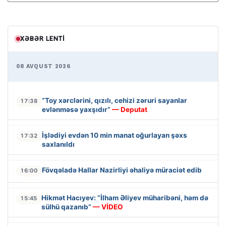
XƏBƏR LENTI
08 AVQUST 2026
“Toy xərclərini, qızılı, cehizi zəruri sayanlar
17:38
evlənməsə yaxşıdır”
— Deputat
İşlədiyi evdən 10 min manat oğurlayan şəxs
17:32
saxlanıldı
Fövqəladə Hallar Nazirliyi əhaliyə müraciət edib
16:00
Hikmət Hacıyev: “İlham Əliyev müharibəni, həm də
15:45
sülhü qazanıb”
— VİDEO