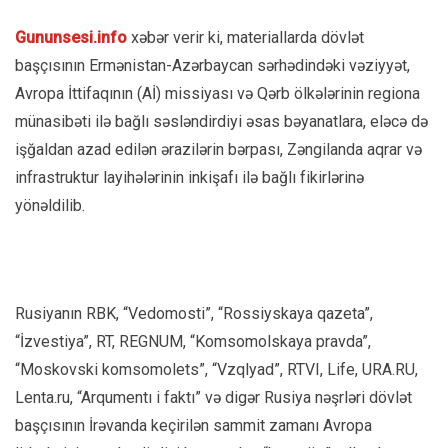
Gununsesi.info
xəbər verir ki, materiallarda dövlət
başçısının Ermənistan-Azərbaycan sərhədindəki vəziyyət,
Avropa İttifaqının (Aİ) missiyası və Qərb ölkələrinin regiona
münasibəti ilə bağlı səsləndirdiyi əsas bəyanatlara, eləcə də
işğaldan azad edilən ərazilərin bərpası, Zəngilanda aqrar və
infrastruktur layihələrinin inkişafı ilə bağlı fikirlərinə
yönəldilib.
Rusiyanın RBK, “Vedomosti”, “Rossiyskaya qazeta”,
“İzvestiya”, RT, REGNUM, “Komsomolskaya pravda”,
“Moskovski komsomolets”, “Vzqlyad”, RTVI, Life, URA.RU,
Lenta.ru, “Arqumentı i faktı” və digər Rusiya nəşrləri dövlət
başçısının İrəvanda keçirilən sammit zamanı Avropa