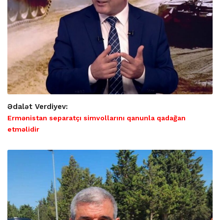
Ədalət Verdiyev:
Ermənistan separatçı simvollarını qanunla qadağan
etməlidir