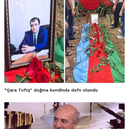
“Qara Tofiq” doğma kəndində dəfn olundu