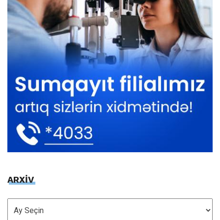
ARXİV
ARXİV