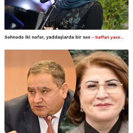
Səhnədə iki nəfər, yaddaşlarda bir səs
- Saffari yazır…