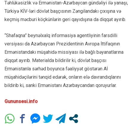
Təhlükəsizlik və Ermənistan-Azərbaycan gündəliyi ilə yanaşı,
Türkiyə KİV-ləri dövlət başçısının Zəngilandakı çıxışına və
keçmiş məcburi köçkünlərin geri qayıdışına da diqqət ayırıb.
“Shafaqna” beynəlxalq informasiya agentliyinin farsdilli
versiyası da Azərbaycan Prezidentinin Avropa İttifaqının
Ermənistandakı müşahidə missiyası ilə bağlı bəyanatlarına
diqqət ayırıb. Materialda bildirilir ki, dövlət başçısı
Ermənistanla sərhəd boyunca fəaliyyət göstərən Aİ
müşahidəçilərini tənqid edərək, onların elə davrandıqlarını
bildirib ki, sanki Ermənistanı Azərbaycandan qoruyurlar.
Gununsesi.info