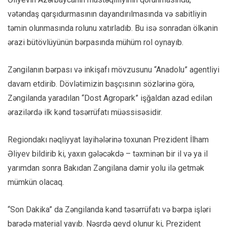
vətəndaş qarşıdurmasının dayandırılmasında və sabitliyin
təmin olunmasında rolunu xatırladıb. Bu isə sonradan ölkənin
ərazi bütövlüyünün bərpasında mühüm rol oynayıb.
Zəngilanın bərpası və inkişafı mövzusunu “Anadolu” agentliyi
davam etdirib. Dövlətimizin başçısının sözlərinə görə,
Zəngilanda yaradılan “Dost Agropark” işğaldan azad edilən
ərazilərdə ilk kənd təsərrüfatı müəssisəsidir.
Regiondakı nəqliyyat layihələrinə toxunan Prezident İlham
Əliyev bildirib ki, yaxın gələcəkdə – təxminən bir il və ya il
yarımdan sonra Bakıdan Zəngilana dəmir yolu ilə getmək
mümkün olacaq.
“Son Dakika” da Zəngilanda kənd təsərrüfatı və bərpa işləri
barədə material yayıb. Nəşrdə qeyd olunur ki, Prezident