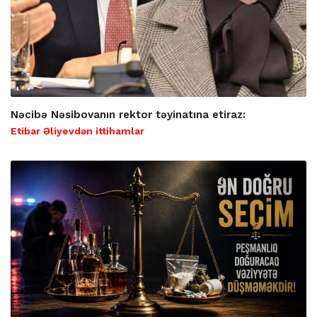
Nəcibə Nəsibovanın rektor təyinatına etiraz:
Etibar Əliyevdən ittihamlar