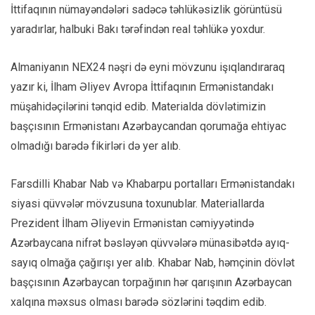
İttifaqının nümayəndələri sadəcə təhlükəsizlik görüntüsü
yaradırlar, halbuki Bakı tərəfindən real təhlükə yoxdur.
Almaniyanın NEX24 nəşri də eyni mövzunu işıqlandıraraq
yazır ki, İlham Əliyev Avropa İttifaqının Ermənistandakı
müşahidəçilərini tənqid edib. Materialda dövlətimizin
başçısının Ermənistanı Azərbaycandan qorumağa ehtiyac
olmadığı barədə fikirləri də yer alıb.
Farsdilli Khabar Nab və Khabarpu portalları Ermənistandakı
siyasi qüvvələr mövzusuna toxunublar. Materiallarda
Prezident İlham Əliyevin Ermənistan cəmiyyətində
Azərbaycana nifrət bəsləyən qüvvələrə münasibətdə ayıq-
sayıq olmağa çağırışı yer alıb. Khabar Nab, həmçinin dövlət
başçısının Azərbaycan torpağının hər qarışının Azərbaycan
xalqına məxsus olması barədə sözlərini təqdim edib.