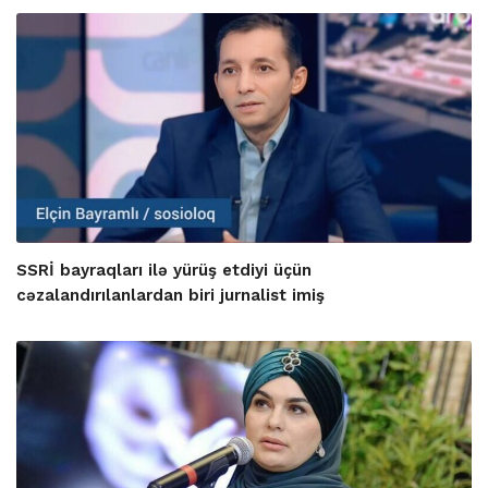
SSRİ bayraqları ilə yürüş etdiyi üçün
cəzalandırılanlardan biri jurnalist imiş