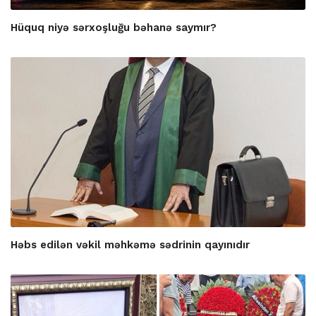
Hüquq niyə sərxoşluğu bəhanə saymır?
Həbs edilən vəkil məhkəmə sədrinin qayınıdır