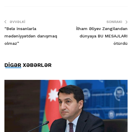
ƏVVƏLKI
SONRAKI
“Belə insanlarla
İlham Əliyev Zəngilandan
mədəniyyətdən danışmaq
dünyaya BU MESAJLARI
olmaz”
ötürdü
DİGƏR XƏBƏRLƏR