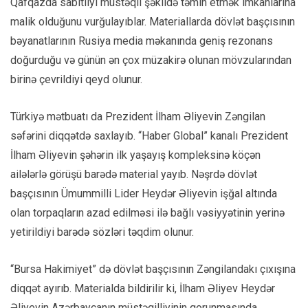
Qafqazda sabitliyi müstəqil şəkildə təmin etmək imkanlarına
malik olduğunu vurğulayıblar. Materiallarda dövlət başçısının
bəyanatlarının Rusiya media məkanında geniş rezonans
doğurduğu və günün ən çox müzakirə olunan mövzularından
birinə çevrildiyi qeyd olunur.
Türkiyə mətbuatı da Prezident İlham Əliyevin Zəngilan
səfərini diqqətdə saxlayıb. “Haber Global” kanalı Prezident
İlham Əliyevin şəhərin ilk yaşayış kompleksinə köçən
ailələrlə görüşü barədə material yayıb. Nəşrdə dövlət
başçısının Ümummilli Lider Heydər Əliyevin işğal altında
olan torpaqların azad edilməsi ilə bağlı vəsiyyətinin yerinə
yetirildiyi barədə sözləri təqdim olunur.
“Bursa Hakimiyet” də dövlət başçısının Zəngilandakı çıxışına
diqqət ayırıb. Materialda bildirilir ki, İlham Əliyev Heydər
Əliyevin Azərbaycanın müstəqilliyinin qorunmasında,