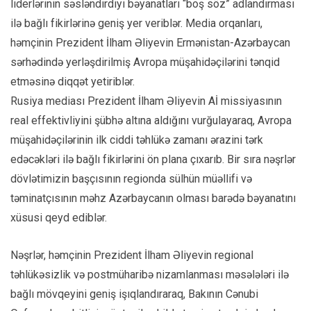
liderlərinin səsləndirdiyi bəyanatları “boş söz” adlandırması
ilə bağlı fikirlərinə geniş yer veriblər. Media orqanları,
həmçinin Prezident İlham Əliyevin Ermənistan-Azərbaycan
sərhədində yerləşdirilmiş Avropa müşahidəçilərini tənqid
etməsinə diqqət yetiriblər.
Rusiya mediası Prezident İlham Əliyevin Aİ missiyasının
real effektivliyini şübhə altına aldığını vurğulayaraq, Avropa
müşahidəçilərinin ilk ciddi təhlükə zamanı ərazini tərk
edəcəkləri ilə bağlı fikirlərini ön plana çıxarıb. Bir sıra nəşrlər
dövlətimizin başçısının regionda sülhün müəllifi və
təminatçısının məhz Azərbaycanın olması barədə bəyanatını
xüsusi qeyd ediblər.
Nəşrlər, həmçinin Prezident İlham Əliyevin regional
təhlükəsizlik və postmüharibə nizamlanması məsələləri ilə
bağlı mövqeyini geniş işıqlandıraraq, Bakının Cənubi