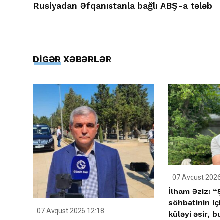
Rusiyadan Əfqanıstanla bağlı ABŞ-a tələb
DİGƏR XƏBƏRLƏR
07 Avqust 2026
İlham Əziz: “
söhbətinin i
07 Avqust 2026 12:18
küləyi əsir, b