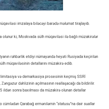
üqaviləsi imzalaya biləcəyi barədə məlumat tirajlayıb.
a olunur ki, Moskvada sülh müqaviləsi ilə bağlı müzakirələr
tyanın rəhbərlik etdiyi nümayəndə heyəti Rusiyada keçirilən
ülh müqaviləsinin detallarını müzakirə edib.
delimitasiya və demarkasiya prosesinin keçmiş SSRİ
 Zəngəzur dəhlizinin açılmasının reallaşacağı da bildirilir.
 ildən sonra baxılması da müzakirə olunan detallar
r, o cümlədən Qarabağ ermənilərnin “statusu”na dair suallar