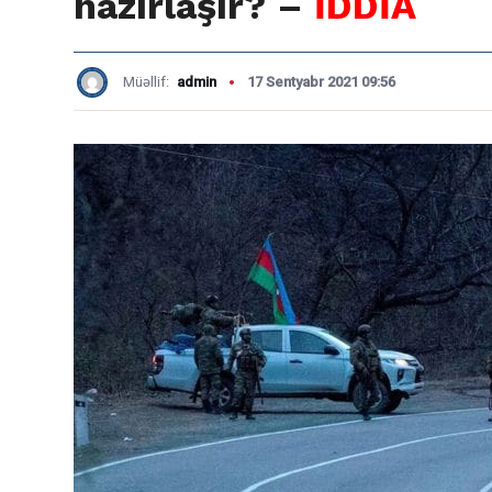
hazırlaşır? –
İDDİA
Müəllif:
admin
17 Sentyabr 2021 09:56