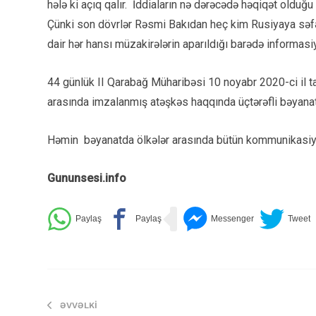
hələ ki açıq qalır. İddiaların nə dərəcədə həqiqət olduğu b
Çünki son dövrlər Rəsmi Bakıdan heç kim Rusiyaya səfə
dair hər hansı müzakirələrin aparıldığı barədə informasi
44 günlük II Qarabağ Müharibəsi 10 noyabr 2020-ci il ta
arasında imzalanmış atəşkəs haqqında üçtərəfli bəyanatl
Həmin bəyanatda ölkələr arasında bütün kommunikasiyal
Gununsesi.info
ƏVVƏLKI