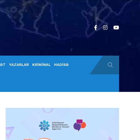
YƏT
YAZARLAR
KRİMİNAL
HADİSƏ