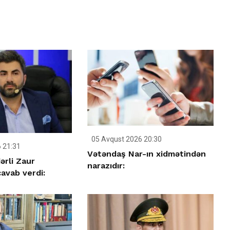
05 Avqust 2026 20:30
 21:31
Vətəndaş Nar-ın xidmətindən
ərli Zaur
narazıdır:
avab verdi: