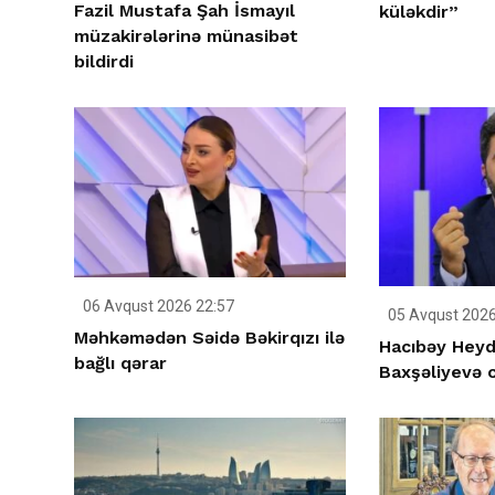
Fazil Mustafa Şah İsmayıl
küləkdir”
müzakirələrinə münasibət
bildirdi
06 Avqust 2026 22:57
05 Avqust 2026
Məhkəmədən Səidə Bəkirqızı ilə
Hacıbəy Heyd
bağlı qərar
Baxşəliyevə c