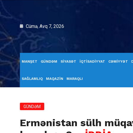
Cümə, Avq 7, 2026
MANŞET
GÜNDƏM
SİYASƏT
İQTİSADİYYAT
CƏMİYYƏT
SAĞLAMLIQ
MAQAZİN
MARAQLI
GÜNDƏM
Ermənistan sülh müqa