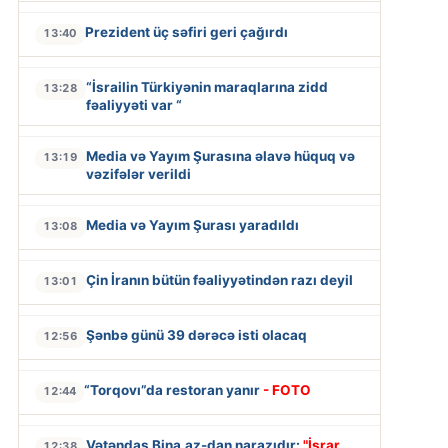
Prezident üç səfiri geri çağırdı
13:40
“İsrailin Türkiyənin maraqlarına zidd
13:28
fəaliyyəti var “
Media və Yayım Şurasına əlavə hüquq və
13:19
vəzifələr verildi
Media və Yayım Şurası yaradıldı
13:08
Çin İranın bütün fəaliyyətindən razı deyil
13:01
Şənbə günü 39 dərəcə isti olacaq
12:56
“Torqovı”da restoran yanır
- FOTO
12:44
Vətəndaş Bina.az-dan narazıdır:
"İsrar
12:38