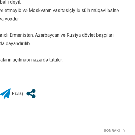
əlli deyil.
r etməyib və Moskvanın vasitəsiçiyilə sülh müqaviləsinə
ya yoxdur.
rixli Ermənistan, Azərbaycan və Rusiya dövlət başçıları
a dayandırılıb.
arın açılması nəzərdə tutulur.
SONRAKI