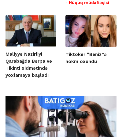
- Hüquq müdafiəçisi
Maliyyə Nazirliyi
Tiktoker “Beniz”ə
Qarabağda Bərpa və
hökm oxundu
Tikinti xidmətində
yoxlamaya başladı