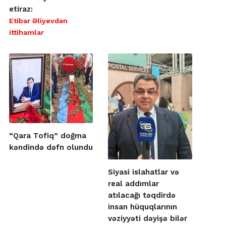
etiraz:
Etibar Əliyevdən
ittihamlar
“Qara Tofiq” doğma
kəndində dəfn olundu
Siyasi islahatlar və
real addımlar
atılacağı təqdirdə
insan hüquqlarının
vəziyyəti dəyişə bilər