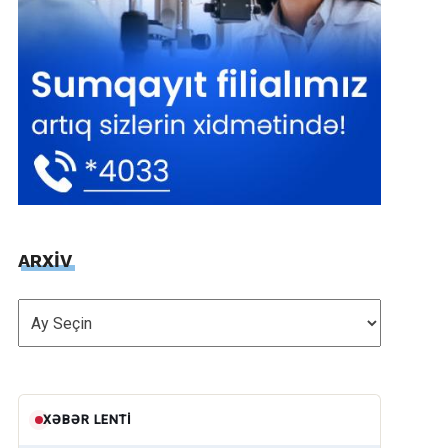
ARXİV
ARXİV
XƏBƏR LENTI