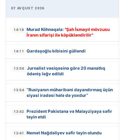
07 AVQUST 2026
Murad Köhnəqala:
"Şah İsmayıl mövzusu
14:18
İranın sifarişi ilə köpükləndirilir"
Qardaşoğlu bibisini gülləndi
14:11
Jurnalist vəsiqəsinə görə 20 manatlıq
13:56
ödəniş ləğv edildi
“Rusiyanın müharibəni dayandırmaq üçün
13:54
siyasi iradəsi hələ də yoxdur”
Prezident Pakistana və Malayziyaya səfir
13:43
təyin etdi
Nemət Nağdəliyev səfir təyin olundu
13:41