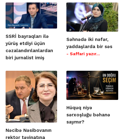
SSRİ bayraqları ilə
Səhnədə iki nəfər,
yürüş etdiyi üçün
yaddaşlarda bir səs
cəzalandırılanlardan
- Saffari yazır…
biri jurnalist imiş
Hüquq niyə
sərxoşluğu bəhanə
saymır?
Nəcibə Nəsibovanın
rektor təyinatına