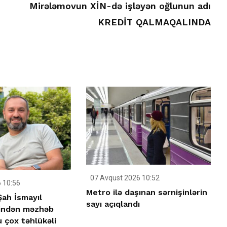
Mirələmovun XİN-də işləyən oğlunun adı
KREDİT QALMAQALINDA
07 Avqust 2026 10:52
 10:56
Metro ilə daşınan sərnişinlərin
Şah İsmayıl
sayı açıqlandı
çindən məzhəb
u çox təhlükəli