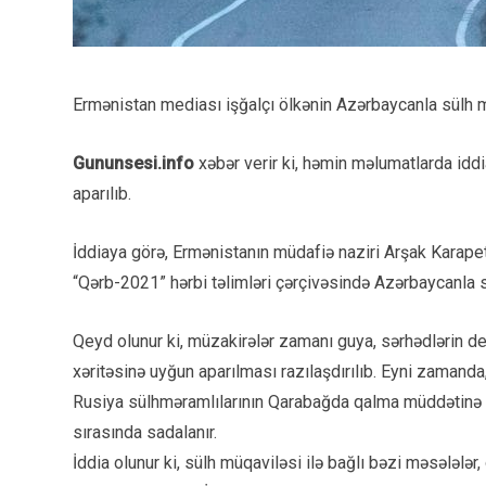
Ermənistan mediası işğalçı ölkənin Azərbaycanla sülh m
Gununsesi.info
xəbər verir ki, həmin məlumatlarda iddi
aparılıb.
İddiaya görə, Ermənistanın müdafiə naziri Arşak Karape
“Qərb-2021” hərbi təlimləri çərçivəsində Azərbaycanla s
Qeyd olunur ki, müzakirələr zamanı guya, sərhədlərin 
xəritəsinə uyğun aparılması razılaşdırılıb. Eyni zamanda,
Rusiya sülhməramlılarının Qarabağda qalma müddətinə 5
sırasında sadalanır.
İddia olunur ki, sülh müqaviləsi ilə bağlı bəzi məsələlə