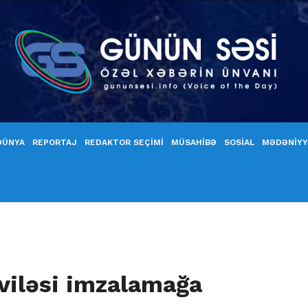
DÜNYA
REPORTAJ
REDAKTOR SEÇİMİ
MÜSAHİBƏ
SOSİAL
MƏDƏNİY
viləsi imzalamağa