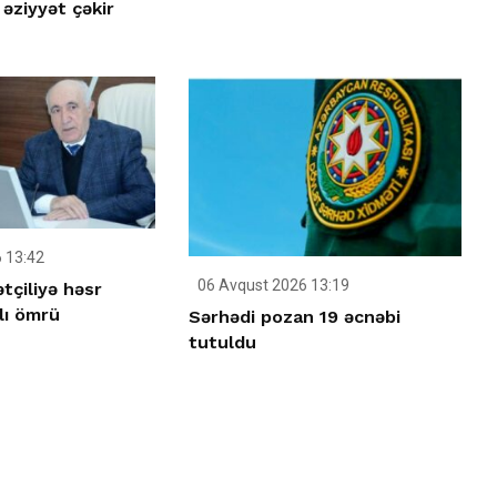
 əziyyət çəkir
 13:42
06 Avqust 2026 13:19
tçiliyə həsr
lı ömrü
Sərhədi pozan 19 əcnəbi
tutuldu