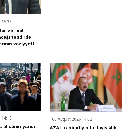
 15:35
lar və real
acağı təqdirdə
rının vəziyyəti
 14:15
06 Avqust 2026 14:02
əhalinin yarısı
AZAL rəhbərliyində dəyişiklik: