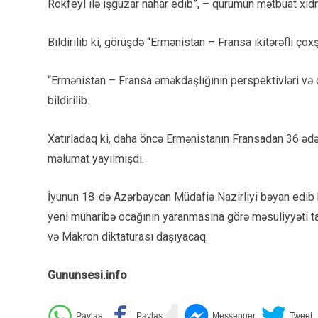
Rokfeyl ilə işgüzar nahar edib”, – qurumun mətbuat xid
Bildirilib ki, görüşdə “Ermənistan – Fransa ikitərəfli çoxş
“Ermənistan – Fransa əməkdaşlığının perspektivləri və 
bildirilib.
Xatırladaq ki, daha öncə Ermənistanın Fransadan 36 ədəd
məlumat yayılmışdı.
İyunun 18-də Azərbaycan Müdafiə Nazirliyi bəyan edib 
yeni müharibə ocağının yaranmasına görə məsuliyyəti ta
və Makron diktaturası daşıyacaq.
Gununsesi.info