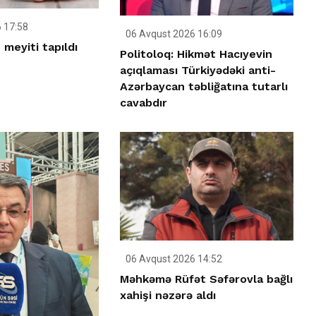
 17:58
06 Avqust 2026 16:09
meyiti tapıldı
Politoloq: Hikmət Hacıyevin
açıqlaması Türkiyədəki anti-
Azərbaycan təbliğatına tutarlı
cavabdır
06 Avqust 2026 14:52
Məhkəmə Rüfət Səfərovla bağlı
xahişi nəzərə aldı