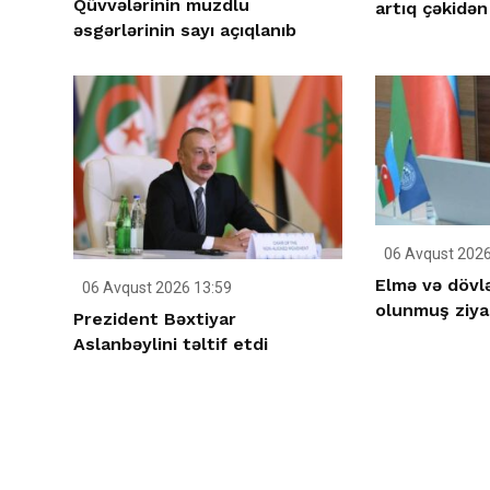
Qüvvələrinin muzdlu
artıq çəkidən
əsgərlərinin sayı açıqlanıb
06 Avqust 2026
Elmə və dövlə
06 Avqust 2026 13:59
olunmuş ziya
Prezident Bəxtiyar
Aslanbəylini təltif etdi