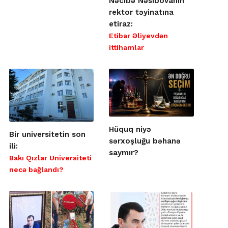
Nəcibə Nəsibovanın
rektor təyinatına
etiraz:
Etibar Əliyevdən
ittihamlar
Hüquq niyə
Bir universitetin son
sərxoşluğu bəhanə
ili:
saymır?
Bakı Qızlar Universiteti
necə bağlandı?