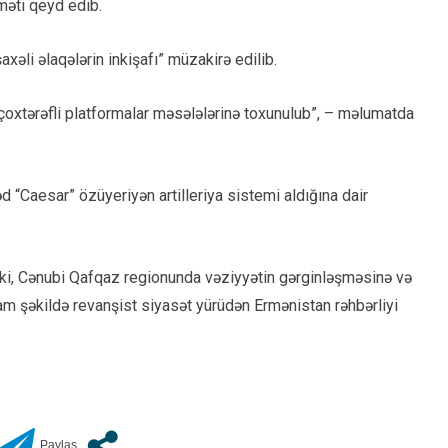
məti qeyd edib.
axəli əlaqələrin inkişafı” müzakirə edilib.
çoxtərəfli platformalar məsələlərinə toxunulub”, – məlumatda
 “Caesar” özüyeriyən artilleriya sistemi aldığına dair
ki, Cənubi Qafqaz regionunda vəziyyətin gərginləşməsinə və
m şəkildə revanşist siyasət yürüdən Ermənistan rəhbərliyi