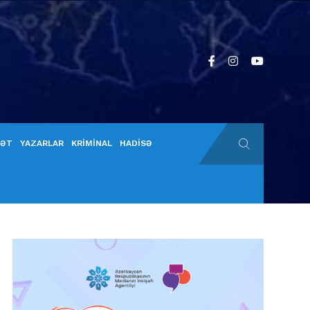
YƏT
YAZARLAR
KRİMİNAL
HADİSƏ