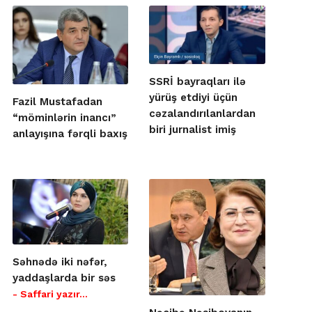
SSRİ bayraqları ilə
yürüş etdiyi üçün
Fazil Mustafadan
cəzalandırılanlardan
“möminlərin inancı”
biri jurnalist imiş
anlayışına fərqli baxış
Səhnədə iki nəfər,
yaddaşlarda bir səs
- Saffari yazır…