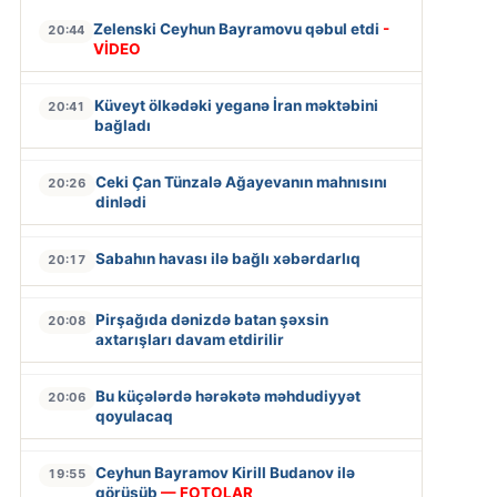
Zelenski Ceyhun Bayramovu qəbul etdi
-
20:44
VİDEO
Küveyt ölkədəki yeganə İran məktəbini
20:41
bağladı
Ceki Çan Tünzalə Ağayevanın mahnısını
20:26
dinlədi
Sabahın havası ilə bağlı xəbərdarlıq
20:17
Pirşağıda dənizdə batan şəxsin
20:08
axtarışları davam etdirilir
Bu küçələrdə hərəkətə məhdudiyyət
20:06
qoyulacaq
Ceyhun Bayramov Kirill Budanov ilə
19:55
görüşüb
— FOTOLAR