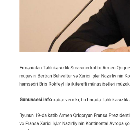
Ermənistan Təhlükəsizlik Şurasının katibi Armen Qriq
müşaviri Bertran Buhvalter və Xarici İşlər Nazirliyinin
həmsədri Bris Rokfeyl ilə ikitərəfli münasibətləri müzak
Gununsesi.info
xəbər verir ki, bu barədə Təhlükəsizlik
“İyunun 19-da katib Armen Qriqoryan Fransa Prezident
və Fransa Xarici İşlər Nazirliyinin Kontinental Avropa 