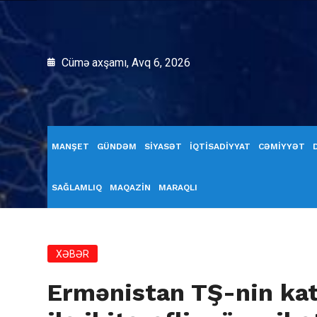
Cümə axşamı, Avq 6, 2026
MANŞET
GÜNDƏM
SİYASƏT
İQTİSADİYYAT
CƏMİYYƏT
SAĞLAMLIQ
MAQAZİN
MARAQLI
XƏBƏR
Ermənistan TŞ-nin kat