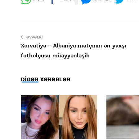
ƏVVƏLKI
Xorvatiya – Albaniya matçının ən yaxşı
futbolçusu müəyyənləşib
DİGƏR XƏBƏRLƏR