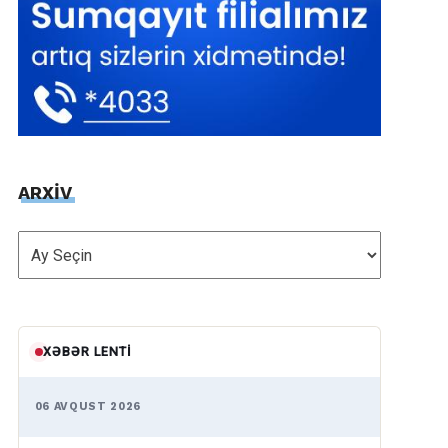
ARXİV
ARXİV
XƏBƏR LENTI
06 AVQUST 2026