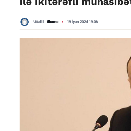
ilə ikitərəfli münasib
Müəllif:
ilhame
19 İyun 2024 19:06