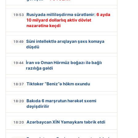
Rusiyada milliləşdirmə sürətlənir:
6 ayda
19:53
10 milyard dollarlıq aktiv dövlət
nəzarətinə keçdi
Süni intellektlə arıqlayan şəxs komaya
19:49
düşdü
İran və Oman Hörmüz boğazı ilə bağlı
19:44
razılığa gəldi
Tiktoker “Beniz”ə hökm oxundu
18:37
Bakıda 6 marşrutun hərəkət sxemi
18:20
dəyişdirilir
Azərbaycan XİN Yamaykanı təbrik etdi
18:20