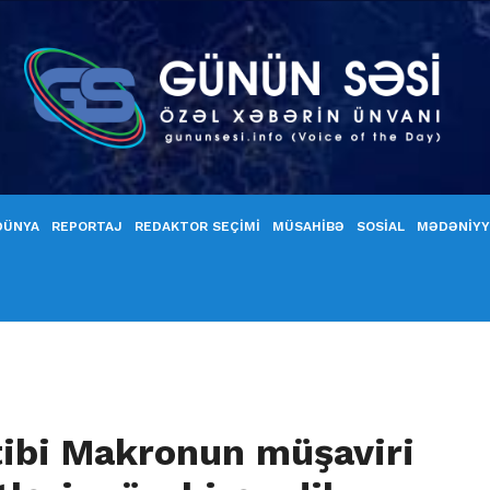
DÜNYA
REPORTAJ
REDAKTOR SEÇİMİ
MÜSAHİBƏ
SOSİAL
MƏDƏNİY
ibi Makronun müşaviri