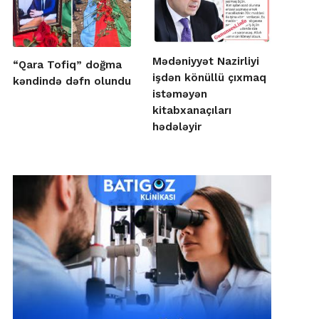
Mədəniyyət Nazirliyi
“Qara Tofiq” doğma
işdən könüllü çıxmaq
kəndində dəfn olundu
istəməyən
kitabxanaçıları
hədələyir