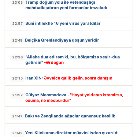
Tramp doğum yolu ilə vətəndaşlığı
23:03
məhdudlaşdıran yeni fərmanlar imzaladı
Süni intllektlə 16 yeni virus yaratdılar
22:57
Belçika Qrenlandiyaya qoşun yeridir
22:49
“Allaha dua edirəm ki, bu, bölgəmizə xeyir-dua
22:36
gətirsin”
-Ərdoğan
İran XİN:
Əvvəlcə qalib gəlin, sonra danışın
22:15
Gülyaz Məmmədova
- "Həyat yoldaşın istəmirsə,
21:57
oxuma, nə məcburdur"
Bakı və Zəngilanda ağaclar qanunsuz kəsilib
21:47
Yeni Klinikanın direktor müavini işdən çıxarıldı
21:42