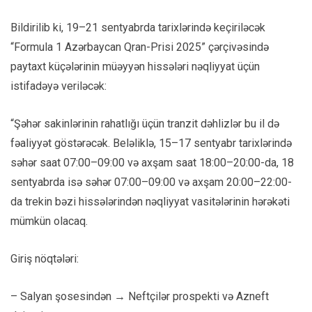
Bildirilib ki, 19–21 sentyabrda tarixlərində keçiriləcək
“Formula 1 Azərbaycan Qran-Prisi 2025” çərçivəsində
paytaxt küçələrinin müəyyən hissələri nəqliyyat üçün
istifadəyə veriləcək:
“Şəhər sakinlərinin rahatlığı üçün tranzit dəhlizlər bu il də
fəaliyyət göstərəcək. Beləliklə, 15–17 sentyabr tarixlərində
səhər saat 07:00–09:00 və axşam saat 18:00–20:00-da, 18
sentyabrda isə səhər 07:00–09:00 və axşam 20:00–22:00-
da trekin bəzi hissələrindən nəqliyyat vasitələrinin hərəkəti
mümkün olacaq.
Giriş nöqtələri:
– Salyan şosesindən → Neftçilər prospekti və Azneft