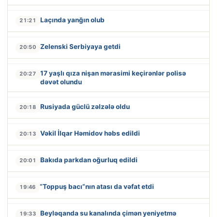
Laçında yanğın olub
21:21
Zelenski Serbiyaya getdi
20:50
17 yaşlı qıza nişan mərasimi keçirənlər polisə
20:27
dəvət olundu
Rusiyada güclü zəlzələ oldu
20:18
Vəkil İlqar Həmidov həbs edildi
20:13
Bakıda parkdan oğurluq edildi
20:01
“Toppuş bacı”nın atası da vəfat etdi
19:46
Beyləqanda su kanalında çimən yeniyetmə
19:33