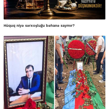
Hüquq niyə sərxoşluğu bəhanə saymır?