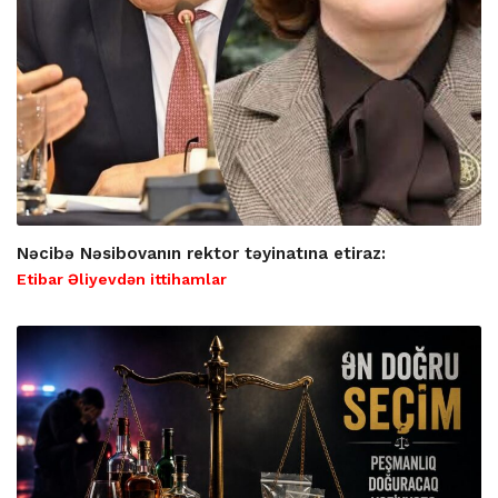
Nəcibə Nəsibovanın rektor təyinatına etiraz:
Etibar Əliyevdən ittihamlar