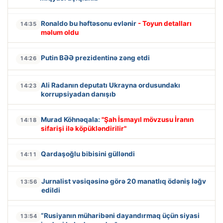
Ronaldo bu həftəsonu evlənir
- Toyun detalları
14:35
məlum oldu
Putin BƏƏ prezidentinə zəng etdi
14:26
Ali Radanın deputatı Ukrayna ordusundakı
14:23
korrupsiyadan danışıb
Murad Köhnəqala:
"Şah İsmayıl mövzusu İranın
14:18
sifarişi ilə köpükləndirilir"
Qardaşoğlu bibisini gülləndi
14:11
Jurnalist vəsiqəsinə görə 20 manatlıq ödəniş ləğv
13:56
edildi
“Rusiyanın müharibəni dayandırmaq üçün siyasi
13:54