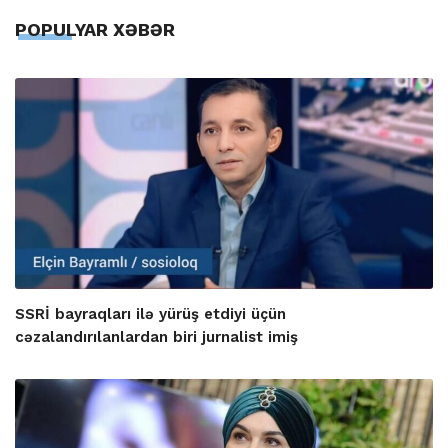
POPULYAR XƏBƏR
SSRİ bayraqları ilə yürüş etdiyi üçün
cəzalandırılanlardan biri jurnalist imiş