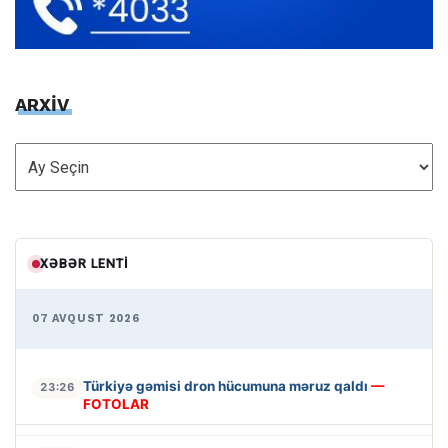
ARXİV
ARXİV
XƏBƏR LENTI
07 AVQUST 2026
Türkiyə gəmisi dron hücumuna məruz qaldı
—
23:26
FOTOLAR