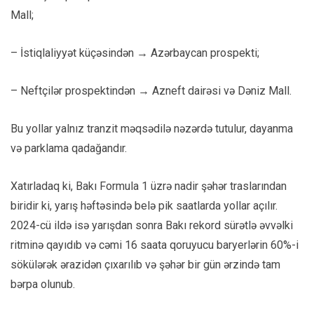
Mall;
– İstiqlaliyyət küçəsindən → Azərbaycan prospekti;
– Neftçilər prospektindən → Azneft dairəsi və Dəniz Mall.
Bu yollar yalnız tranzit məqsədilə nəzərdə tutulur, dayanma
və parklama qadağandır.
Xatırladaq ki, Bakı Formula 1 üzrə nadir şəhər traslarından
biridir ki, yarış həftəsində belə pik saatlarda yollar açılır.
2024-cü ildə isə yarışdan sonra Bakı rekord sürətlə əvvəlki
ritminə qayıdıb və cəmi 16 saata qoruyucu baryerlərin 60%-i
sökülərək ərazidən çıxarılıb və şəhər bir gün ərzində tam
bərpa olunub.