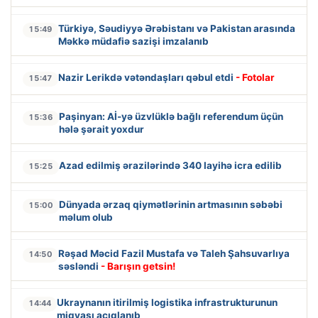
Türkiyə, Səudiyyə Ərəbistanı və Pakistan arasında
15:49
Məkkə müdafiə sazişi imzalanıb
Nazir Lerikdə vətəndaşları qəbul etdi
- Fotolar
15:47
Paşinyan: Aİ-yə üzvlüklə bağlı referendum üçün
15:36
hələ şərait yoxdur
Azad edilmiş ərazilərində 340 layihə icra edilib
15:25
Dünyada ərzaq qiymətlərinin artmasının səbəbi
15:00
məlum olub
Rəşad Məcid Fazil Mustafa və Taleh Şahsuvarlıya
14:50
səsləndi
- Barışın getsin!
Ukraynanın itirilmiş logistika infrastrukturunun
14:44
miqyası açıqlanıb