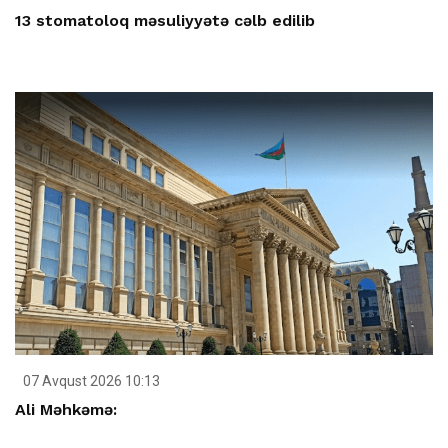
13 stomatoloq məsuliyyətə cəlb edilib
07 Avqust 2026 10:13
Ali Məhkəmə: