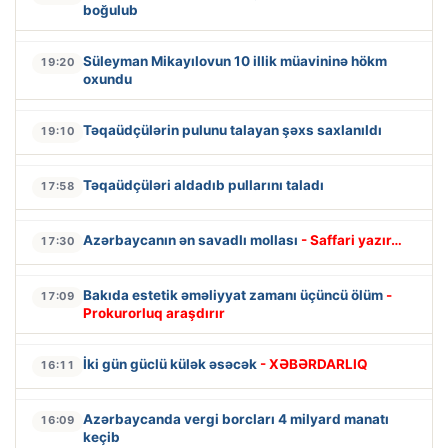
boğulub
Süleyman Mikayılovun 10 illik müavininə hökm
19:20
oxundu
Təqaüdçülərin pulunu talayan şəxs saxlanıldı
19:10
Təqaüdçüləri aldadıb pullarını taladı
17:58
Azərbaycanın ən savadlı mollası
- Saffari yazır…
17:30
Bakıda estetik əməliyyat zamanı üçüncü ölüm
-
17:09
Prokurorluq araşdırır
İki gün güclü külək əsəcək
- XƏBƏRDARLIQ
16:11
Azərbaycanda vergi borcları 4 milyard manatı
16:09
keçib