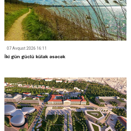
07 Avqust 2026 16:11
İki gün güclü külək əsəcək