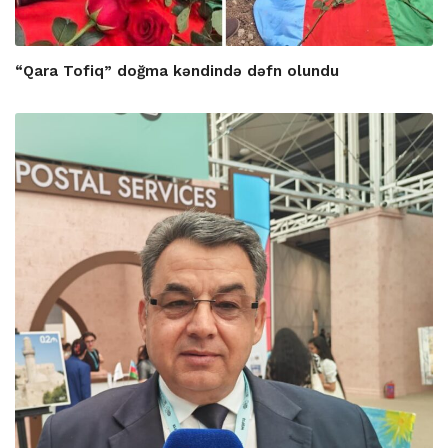
“Qara Tofiq” doğma kəndində dəfn olundu