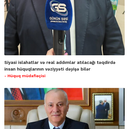
Siyasi islahatlar və real addımlar atılacağı təqdirdə
insan hüquqlarının vəziyyəti dəyişə bilər
- Hüquq müdafiəçisi