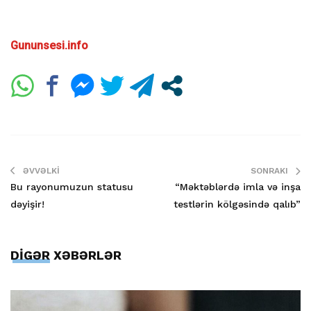
Gununsesi.info
ƏVVƏLKI
SONRAKI
Bu rayonumuzun statusu
“Məktəblərdə imla və inşa
dəyişir!
testlərin kölgəsində qalıb”
DİGƏR XƏBƏRLƏR