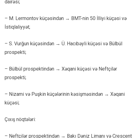
dairəsi;
– M. Lermontov küçəsindən → BMT-nin 50 İlliyi küçəsi və
İstiqlaliyyət;
– S. Vurğun küçəsindən → Ü. Hacıbəyli küçəsi və Bülbül
prospekti;
– Bülbül prospektindən → Xəqani küçəsi və Neftçilər
prospekti;
– Nizami və Puşkin küçələrinin kəsişməsindən → Xəqani
küçəsi;
Çıxış nöqtələri:
– Neftçilər prospektindən → Bakı Dəniz Limanı və Crescent