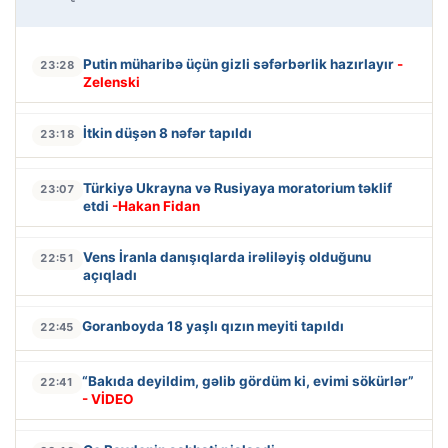
Putin müharibə üçün gizli səfərbərlik hazırlayır
-
23:28
Zelenski
İtkin düşən 8 nəfər tapıldı
23:18
Türkiyə Ukrayna və Rusiyaya moratorium təklif
23:07
etdi
-Hakan Fidan
Vens İranla danışıqlarda irəliləyiş olduğunu
22:51
açıqladı
Goranboyda 18 yaşlı qızın meyiti tapıldı
22:45
“Bakıda deyildim, gəlib gördüm ki, evimi sökürlər”
22:41
- VİDEO