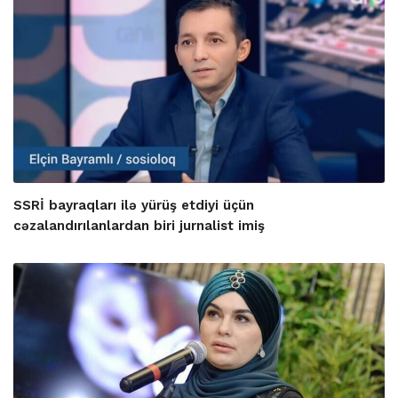
SSRİ bayraqları ilə yürüş etdiyi üçün
cəzalandırılanlardan biri jurnalist imiş