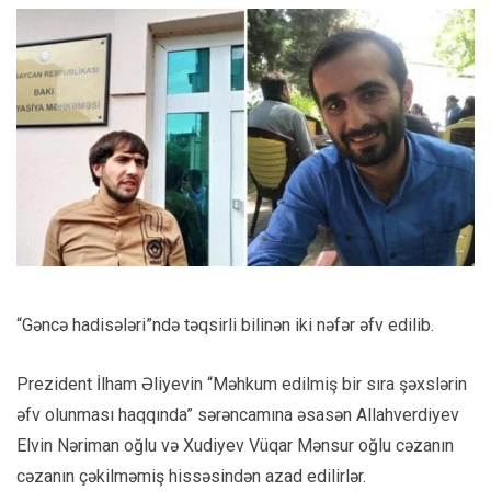
“Gəncə hadisələri”ndə təqsirli bilinən iki nəfər əfv edilib.
Prezident İlham Əliyevin “Məhkum edilmiş bir sıra şəxslərin
əfv olunması haqqında” sərəncamına əsasən Allahverdiyev
Elvin Nəriman oğlu və Xudiyev Vüqar Mənsur oğlu cəzanın
cəzanın çəkilməmiş hissəsindən azad edilirlər.