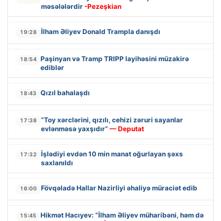
məsələlərdir
-Pezeşkian
İlham Əliyev Donald Trampla danışdı
19:28
Paşinyan və Tramp TRIPP layihəsini müzakirə
18:54
ediblər
Qızıl bahalaşdı
18:43
“Toy xərclərini, qızılı, cehizi zəruri sayanlar
17:38
evlənməsə yaxşıdır”
— Deputat
İşlədiyi evdən 10 min manat oğurlayan şəxs
17:32
saxlanıldı
Fövqəladə Hallar Nazirliyi əhaliyə müraciət edib
16:00
Hikmət Hacıyev: “İlham Əliyev müharibəni, həm də
15:45