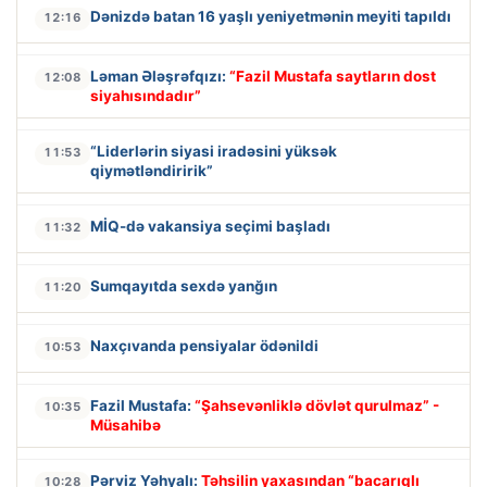
Dənizdə batan 16 yaşlı yeniyetmənin meyiti tapıldı
12:16
Ləman Ələşrəfqızı:
“Fazil Mustafa saytların dost
12:08
siyahısındadır”
“Liderlərin siyasi iradəsini yüksək
11:53
qiymətləndiririk”
MİQ-də vakansiya seçimi başladı
11:32
Sumqayıtda sexdə yanğın
11:20
Naxçıvanda pensiyalar ödənildi
10:53
Fazil Mustafa:
“Şahsevənliklə dövlət qurulmaz” -
10:35
Müsahibə
Pərviz Yəhyalı:
Təhsilin yaxasından “bacarıqlı
10:28