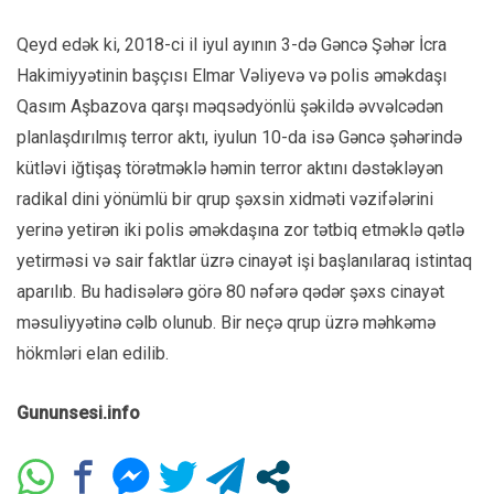
Qeyd edək ki, 2018-ci il iyul ayının 3-də Gəncə Şəhər İcra
Hakimiyyətinin başçısı Elmar Vəliyevə və polis əməkdaşı
Qasım Aşbazova qarşı məqsədyönlü şəkildə əvvəlcədən
planlaşdırılmış terror aktı, iyulun 10-da isə Gəncə şəhərində
kütləvi iğtişaş törətməklə həmin terror aktını dəstəkləyən
radikal dini yönümlü bir qrup şəxsin xidməti vəzifələrini
yerinə yetirən iki polis əməkdaşına zor tətbiq etməklə qətlə
yetirməsi və sair faktlar üzrə cinayət işi başlanılaraq istintaq
aparılıb. Bu hadisələrə görə 80 nəfərə qədər şəxs cinayət
məsuliyyətinə cəlb olunub. Bir neçə qrup üzrə məhkəmə
hökmləri elan edilib.
Gununsesi.info