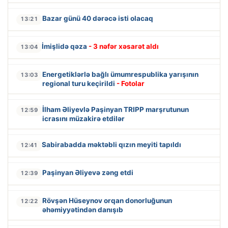
Bazar günü 40 dərəcə isti olacaq
13:21
İmişlidə qəza
- 3 nəfər xəsarət aldı
13:04
Energetiklərlə bağlı ümumrespublika yarışının
13:03
regional turu keçirildi
- Fotolar
İlham Əliyevlə Paşinyan TRIPP marşrutunun
12:59
icrasını müzakirə etdilər
Sabirabadda məktəbli qızın meyiti tapıldı
12:41
Paşinyan Əliyevə zəng etdi
12:39
Rövşən Hüseynov orqan donorluğunun
12:22
əhəmiyyətindən danışıb