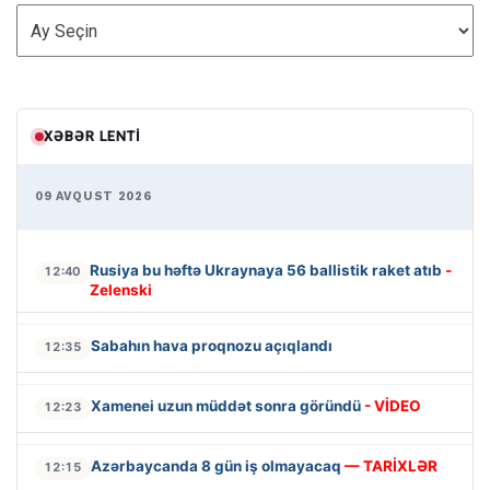
ARXİV
XƏBƏR LENTI
09 AVQUST 2026
Rusiya bu həftə Ukraynaya 56 ballistik raket atıb
-
12:40
Zelenski
Sabahın hava proqnozu açıqlandı
12:35
Xamenei uzun müddət sonra göründü
- VİDEO
12:23
Azərbaycanda 8 gün iş olmayacaq
— TARİXLƏR
12:15