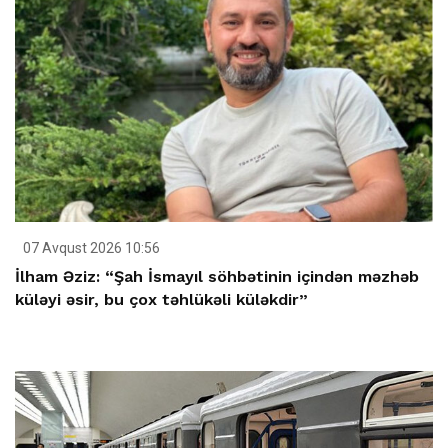
07 Avqust 2026 10:56
İlham Əziz: “Şah İsmayıl söhbətinin içindən məzhəb
küləyi əsir, bu çox təhlükəli küləkdir”