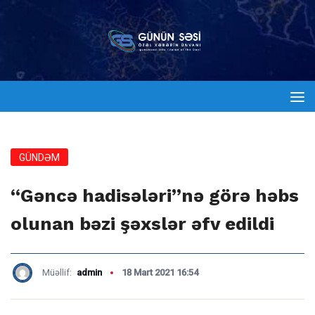
GÜNDƏM
“Gəncə hadisələri”nə görə həbs
olunan bəzi şəxslər əfv edildi
Müəllif:
admin
18 Mart 2021 16:54