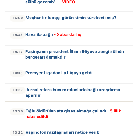
sülhü qazanıb”
— VİDEO
Məşhur fırıldaqçı görün kimin kürəkəni imiş?
15:00
Hava ilə bağlı
- Xəbərdarlıq
14:33
Paşinyanın prezident İlham Əliyevə zəngi sülhün
14:17
bərqərarı deməkdir
Premyer Liqadan La Liqaya getdi
14:05
Jurnalistlərə hücum edənlərlə bağlı araşdırma
13:37
aparılır
Oğlu öldürülən ata qisas almağa çalışdı
- 5 illik
13:30
həbs edildi
Vaşinqton razılaşmaları nəticə verib
13:22