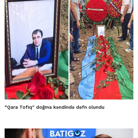
“Qara Tofiq” doğma kəndində dəfn olundu