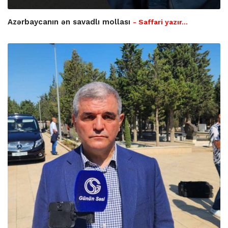
Azərbaycanın ən savadlı mollası
- Saffari yazır…