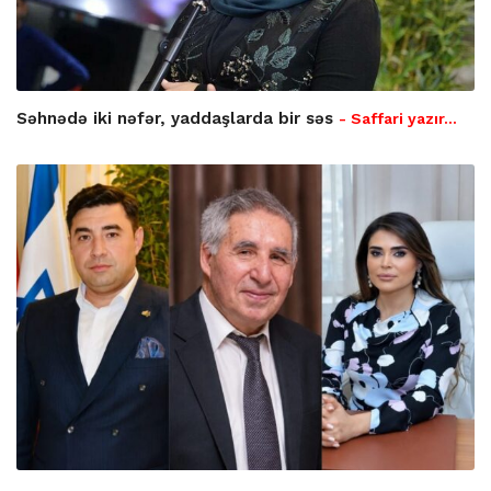
Səhnədə iki nəfər, yaddaşlarda bir səs
- Saffari yazır…