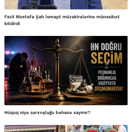
Fazil Mustafa Şah İsmayıl müzakirələrinə münasibət
bildirdi
Hüquq niyə sərxoşluğu bəhanə saymır?