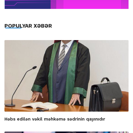
POPULYAR XƏBƏR
Həbs edilən vəkil məhkəmə sədrinin qayınıdır