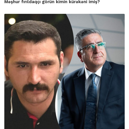
Məşhur fırıldaqçı görün kimin kürəkəni imiş?