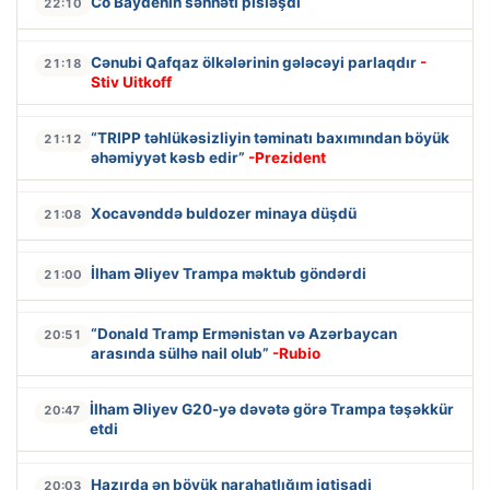
Co Baydenin səhhəti pisləşdi
22:10
Cənubi Qafqaz ölkələrinin gələcəyi parlaqdır
-
21:18
Stiv Uitkoff
“TRIPP təhlükəsizliyin təminatı baxımından böyük
21:12
əhəmiyyət kəsb edir”
-Prezident
Xocavənddə buldozer minaya düşdü
21:08
İlham Əliyev Trampa məktub göndərdi
21:00
“Donald Tramp Ermənistan və Azərbaycan
20:51
arasında sülhə nail olub”
-Rubio
İlham Əliyev G20-yə dəvətə görə Trampa təşəkkür
20:47
etdi
Hazırda ən böyük narahatlığım iqtisadi
20:03