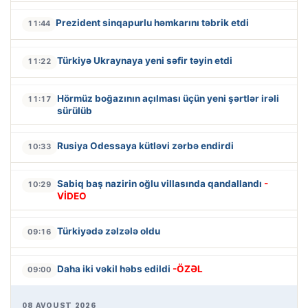
Prezident sinqapurlu həmkarını təbrik etdi
11:44
Türkiyə Ukraynaya yeni səfir təyin etdi
11:22
Hörmüz boğazının açılması üçün yeni şərtlər irəli
11:17
sürülüb
Rusiya Odessaya kütləvi zərbə endirdi
10:33
Sabiq baş nazirin oğlu villasında qandallandı
-
10:29
VİDEO
Türkiyədə zəlzələ oldu
09:16
Daha iki vəkil həbs edildi
-ÖZƏL
09:00
08 AVQUST 2026