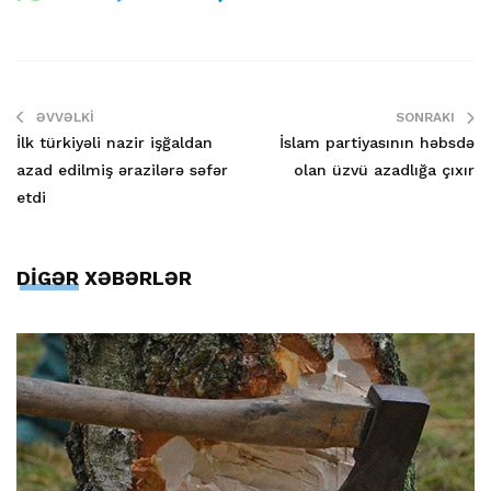
ƏVVƏLKI
SONRAKI
İlk türkiyəli nazir işğaldan
İslam partiyasının həbsdə
azad edilmiş ərazilərə səfər
olan üzvü azadlığa çıxır
etdi
DİGƏR XƏBƏRLƏR