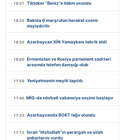
Tiktoker “Beniz”ə hökm oxundu
18:37
Bakıda 6 marşrutun hərəkət sxemi
18:20
dəyişdirilir
Azərbaycan XİN Yamaykanı təbrik etdi
18:20
Ermənistan və Rusiya parlament sədrləri
18:00
arasında telefon danışığı olub
Yeniyetmənin meyiti tapıldı
17:58
MİQ-də növbəti vakansiya seçimi başlayır
17:44
Azərbaycanda BOKT ləğv olundu
17:33
İsrail “Hizbullah”ın qərargah və silah
17:12
anbarlarını vurdu