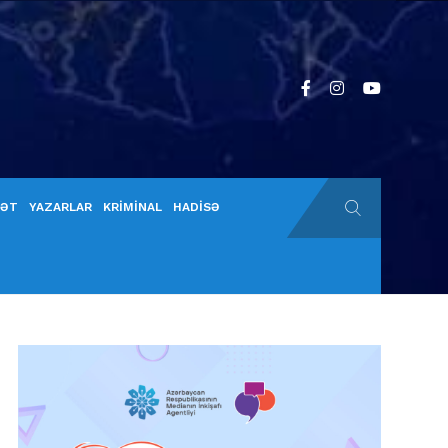
YƏT
YAZARLAR
KRİMİNAL
HADİSƏ