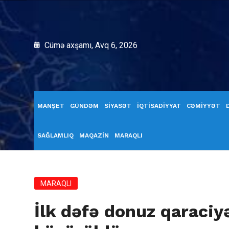
Cümə axşamı, Avq 6, 2026
MANŞET
GÜNDƏM
SİYASƏT
İQTİSADİYYAT
CƏMİYYƏT
SAĞLAMLIQ
MAQAZİN
MARAQLI
MARAQLI
İlk dəfə donuz qaraciy