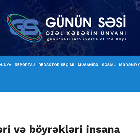
DÜNYA
REPORTAJ
REDAKTOR SEÇİMİ
MÜSAHİBƏ
SOSİAL
MƏDƏNİY
əri və böyrəkləri insana