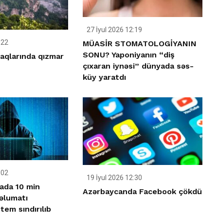
27 İyul 2026 12:19
:22
MÜASİR STOMATOLOGİYANIN
SONU? Yaponiyanın “diş
laqlarında qızmar
çıxaran iynəsi” dünyada səs-
küy yaratdı
:02
19 İyul 2026 12:30
ada 10 min
Azərbaycanda Facebook çökdü
əlumatı
tem sındırılıb