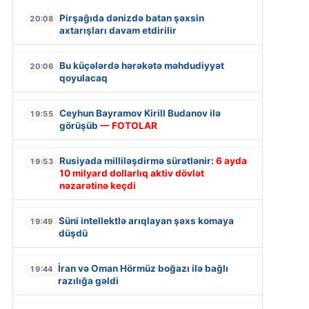
Pirşağıda dənizdə batan şəxsin
20:08
axtarışları davam etdirilir
Bu küçələrdə hərəkətə məhdudiyyət
20:06
qoyulacaq
Ceyhun Bayramov Kirill Budanov ilə
19:55
görüşüb
— FOTOLAR
Rusiyada milliləşdirmə sürətlənir:
6 ayda
19:53
10 milyard dollarlıq aktiv dövlət
nəzarətinə keçdi
Süni intellektlə arıqlayan şəxs komaya
19:49
düşdü
İran və Oman Hörmüz boğazı ilə bağlı
19:44
razılığa gəldi