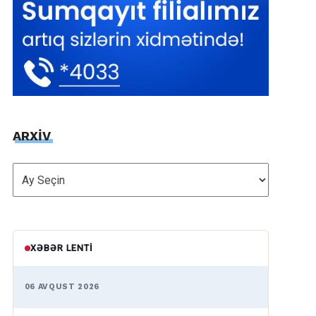
ARXİV
ARXİV
XƏBƏR LENTI
06 AVQUST 2026