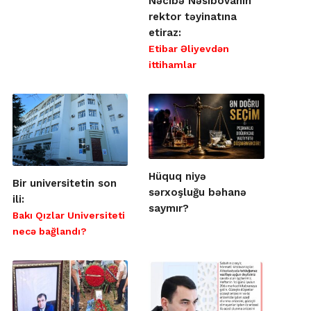
Nəcibə Nəsibovanın
rektor təyinatına
etiraz:
Etibar Əliyevdən
ittihamlar
Hüquq niyə
Bir universitetin son
sərxoşluğu bəhanə
ili:
saymır?
Bakı Qızlar Universiteti
necə bağlandı?