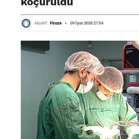
köçürüldü
Müəllif:
Firuzə
09 İyun 2026 21:54