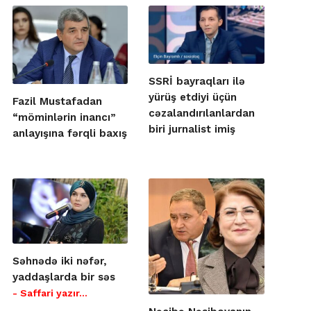
SSRİ bayraqları ilə
yürüş etdiyi üçün
Fazil Mustafadan
cəzalandırılanlardan
“möminlərin inancı”
biri jurnalist imiş
anlayışına fərqli baxış
Səhnədə iki nəfər,
yaddaşlarda bir səs
- Saffari yazır…