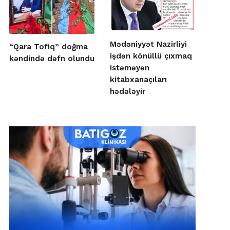
Mədəniyyət Nazirliyi
“Qara Tofiq” doğma
işdən könüllü çıxmaq
kəndində dəfn olundu
istəməyən
kitabxanaçıları
hədələyir