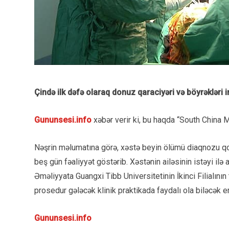
Çində ilk dəfə olaraq donuz qaraciyəri və böyrəkləri 
Gununsesi.info
xəbər verir ki, bu haqda “South China 
Nəşrin məlumatına görə, xəstə beyin ölümü diaqnozu qoy
beş gün fəaliyyət göstərib. Xəstənin ailəsinin istəyi ilə 
Əməliyyata Guangxi Tibb Universitetinin İkinci Filialının 
prosedur gələcək klinik praktikada faydalı ola biləcək 
Gununsesi.info