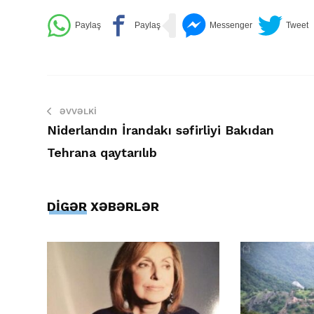
ƏVVƏLKI
Niderlandın İrandakı səfirliyi Bakıdan
Tehrana qaytarılıb
DİGƏR XƏBƏRLƏR