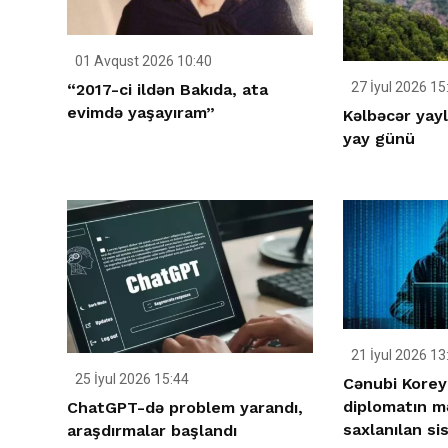
01 Avqust 2026 10:40
27 İyul 2026 15
“2017-ci ildən Bakıda, ata
evimdə yaşayıram”
Kəlbəcər yay
yay günü
21 İyul 2026 13
25 İyul 2026 15:44
Cənubi Korey
diplomatın m
ChatGPT-də problem yarandı,
saxlanılan sis
araşdırmalar başlandı