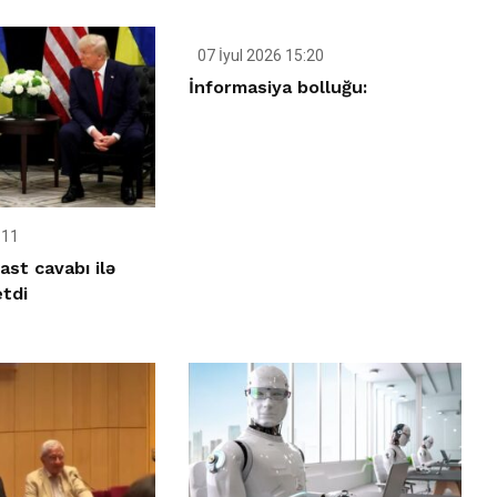
07 İyul 2026 15:20
İnformasiya bolluğu:
:11
ast cavabı ilə
etdi