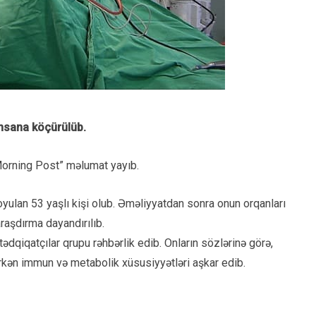
insana köçürülüb.
Morning Post” məlumat yayıb.
ulan 53 yaşlı kişi olub. Əməliyyatdan sonra onun orqanları
araşdırma dayandırılıb.
tədqiqatçılar qrupu rəhbərlik edib. Onların sözlərinə görə,
erkən immun və metabolik xüsusiyyətləri aşkar edib.