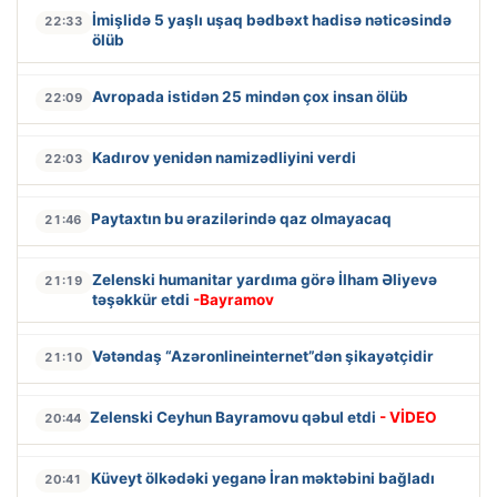
İmişlidə 5 yaşlı uşaq bədbəxt hadisə nəticəsində
22:33
ölüb
Avropada istidən 25 mindən çox insan ölüb
22:09
Kadırov yenidən namizədliyini verdi
22:03
Paytaxtın bu ərazilərində qaz olmayacaq
21:46
Zelenski humanitar yardıma görə İlham Əliyevə
21:19
təşəkkür etdi
-Bayramov
Vətəndaş “Azəronlineinternet”dən şikayətçidir
21:10
Zelenski Ceyhun Bayramovu qəbul etdi
- VİDEO
20:44
Küveyt ölkədəki yeganə İran məktəbini bağladı
20:41