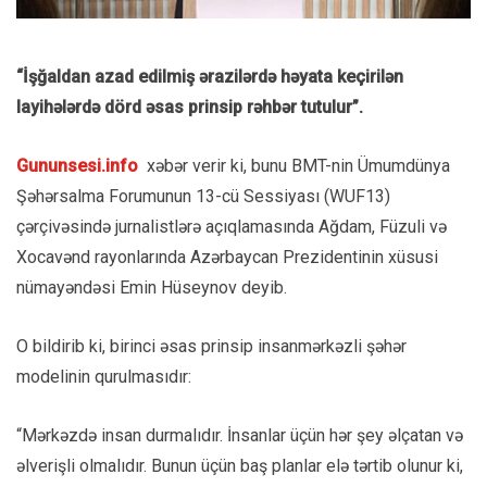
“İşğaldan azad edilmiş ərazilərdə həyata keçirilən
layihələrdə dörd əsas prinsip rəhbər tutulur”.
Gununsesi.info
xəbər verir ki, bunu BMT-nin Ümumdünya
Şəhərsalma Forumunun 13-cü Sessiyası (WUF13)
çərçivəsində jurnalistlərə açıqlamasında Ağdam, Füzuli və
Xocavənd rayonlarında Azərbaycan Prezidentinin xüsusi
nümayəndəsi Emin Hüseynov deyib.
O bildirib ki, birinci əsas prinsip insanmərkəzli şəhər
modelinin qurulmasıdır:
“Mərkəzdə insan durmalıdır. İnsanlar üçün hər şey əlçatan və
əlverişli olmalıdır. Bunun üçün baş planlar elə tərtib olunur ki,