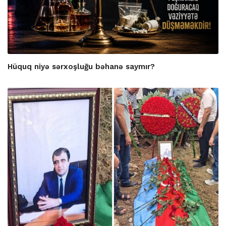
Hüquq niyə sərxoşluğu bəhanə saymır?