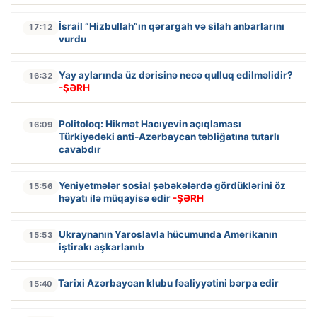
İsrail “Hizbullah”ın qərargah və silah anbarlarını
17:12
vurdu
Yay aylarında üz dərisinə necə qulluq edilməlidir?
16:32
-ŞƏRH
Politoloq: Hikmət Hacıyevin açıqlaması
16:09
Türkiyədəki anti-Azərbaycan təbliğatına tutarlı
cavabdır
Yeniyetmələr sosial şəbəkələrdə gördüklərini öz
15:56
həyatı ilə müqayisə edir
-ŞƏRH
Ukraynanın Yaroslavla hücumunda Amerikanın
15:53
iştirakı aşkarlanıb
Tarixi Azərbaycan klubu fəaliyyətini bərpa edir
15:40