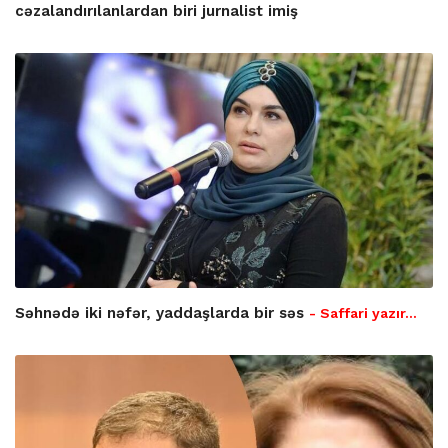
cəzalandırılanlardan biri jurnalist imiş
Səhnədə iki nəfər, yaddaşlarda bir səs
- Saffari yazır…