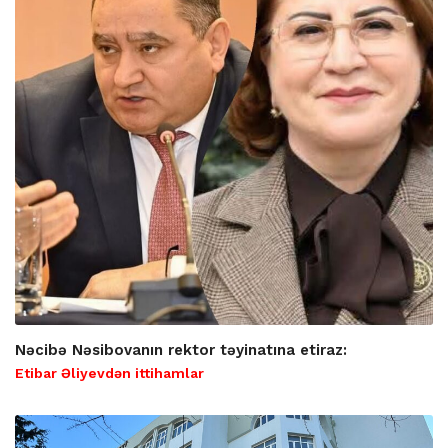
Nəcibə Nəsibovanın rektor təyinatına etiraz:
Etibar Əliyevdən ittihamlar