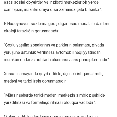
əsas sosial obyektlər və inzibati mərkəzlər bir yerdə
cəmləşsin, insanlar oraya qısa zamanda çata bilsinlər”.
E.Hüseynovun sözlərinə görə, digər əsas məsələlərdən biri
ekoloji tarazlığın qorunmasıdır:
“Çoxlu yaşıllıq zonalarının və parkların salınması, piyada
yürüşünə üstünlük verilməsi, avtomobil nəqliyyatından
mümkün qədər az istifadə olunması əsas prinsiplərdəndir”.
Xüsusi nümayəndə qeyd edib ki, üçüncü istiqamət milli,
mədəni və tarixi irsin qorunmasıdır:
“Müasir şəhərdə tarixi-mədəni mərkəzin simbioz şəkildə
yaradılması və formalaşdırılması olduqca vacibdir”.
O əlavə edib ki, dördüncü prinsip müasir iş yerlərinin