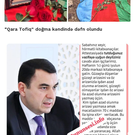
“Qara Tofiq” doğma kəndində dəfn olundu