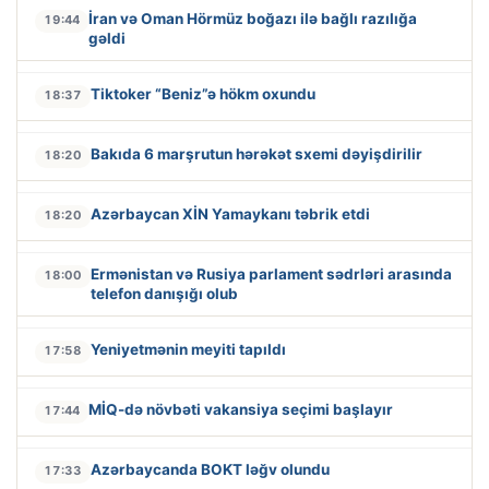
İran və Oman Hörmüz boğazı ilə bağlı razılığa
19:44
gəldi
Tiktoker “Beniz”ə hökm oxundu
18:37
Bakıda 6 marşrutun hərəkət sxemi dəyişdirilir
18:20
Azərbaycan XİN Yamaykanı təbrik etdi
18:20
Ermənistan və Rusiya parlament sədrləri arasında
18:00
telefon danışığı olub
Yeniyetmənin meyiti tapıldı
17:58
MİQ-də növbəti vakansiya seçimi başlayır
17:44
Azərbaycanda BOKT ləğv olundu
17:33