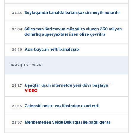
Beyləqanda kanalda batan şəxsin meyiti axtarılır
09:43
Süleyman Kərimovun müsadirə olunan 250 milyon
09:34
dollarlıq superyaxtası üzən ofisə çevrilib
Azərbaycan nefti bahalaşıb
09:19
06 AVQUST 2026
Uşaqlar üçün internetdə yeni dövr başlayır
-
23:27
VİDEO
Zelenski onları vəzifəsindən azad etdi
23:15
Məhkəmədən Səidə Bəkirqızı ilə bağlı qərar
22:57