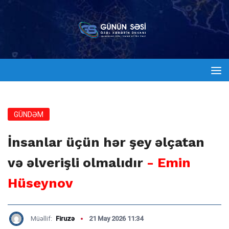
GÜNDƏM
İnsanlar üçün hər şey əlçatan
və əlverişli olmalıdır
- Emin
Hüseynov
Müəllif:
Firuzə
21 May 2026 11:34