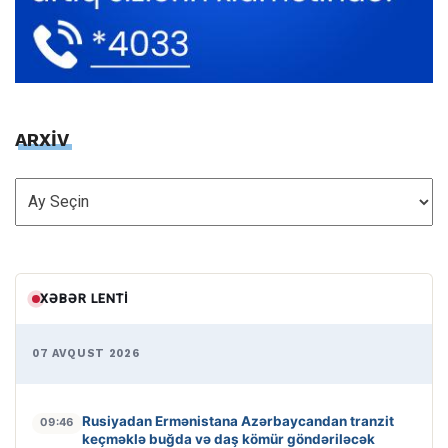
ARXİV
ARXİV
XƏBƏR LENTI
07 AVQUST 2026
Rusiyadan Ermənistana Azərbaycandan tranzit
09:46
keçməklə buğda və daş kömür göndəriləcək