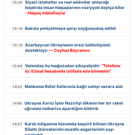
Siyasi islahatlar və real addımlar atılacağı
15:35
təqdirdə insan hüquqlarının vəziyyəti dəyişə bilər
- Hüquq müdafiəçisi
Bakıda yeniyetməyə qarşı soyğunçuluq edildi
15:19
Azərbaycan Ukraynanın ərazi bütövlüyünü
15:15
dəstəkləyir
— Ceyhun Bayramov
Vətəndaş bu mağazadan şikayətçidir:
"Telefonu
15:05
öz iCloud hesabımla istifadə edə bilmədim"
Məhkəmə Rüfət Səfərovla bağlı xahişi nəzərə aldı
14:52
Ukrayna Xarici İşlər Nazirliyi ölkənin hər bir raket
14:40
uğrunda mübarizə apardığını bildirib
Kursk bölgəsinə hücumda təqsirli bilinən Ukrayna
14:37
Silahlı Qüvvələrinin muzdlu əsgərlərinin sayı
açıqlanıb