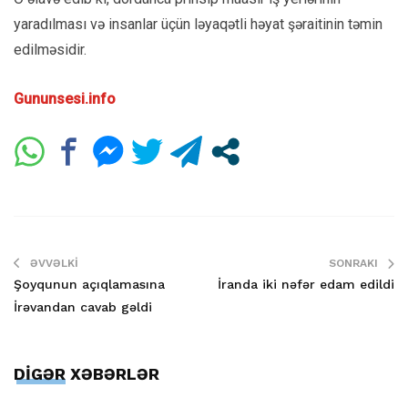
yaradılması və insanlar üçün ləyaqətli həyat şəraitinin təmin
edilməsidir.
Gununsesi.info
ƏVVƏLKI
SONRAKI
Şoyqunun açıqlamasına
İranda iki nəfər edam edildi
İrəvandan cavab gəldi
DİGƏR XƏBƏRLƏR