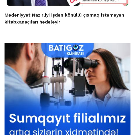
Mədəniyyət Nazirliyi işdən könüllü çıxmaq istəməyən
kitabxanaçıları hədələyir