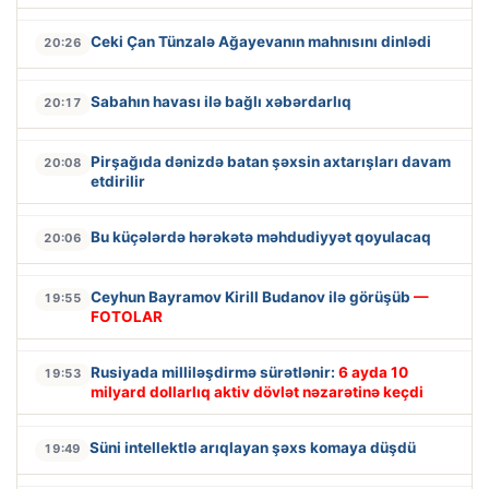
Ceki Çan Tünzalə Ağayevanın mahnısını dinlədi
20:26
Sabahın havası ilə bağlı xəbərdarlıq
20:17
Pirşağıda dənizdə batan şəxsin axtarışları davam
20:08
etdirilir
Bu küçələrdə hərəkətə məhdudiyyət qoyulacaq
20:06
Ceyhun Bayramov Kirill Budanov ilə görüşüb
—
19:55
FOTOLAR
Rusiyada milliləşdirmə sürətlənir:
6 ayda 10
19:53
milyard dollarlıq aktiv dövlət nəzarətinə keçdi
Süni intellektlə arıqlayan şəxs komaya düşdü
19:49