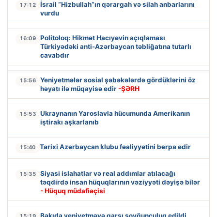
İsrail “Hizbullah”ın qərargah və silah anbarlarını
17:12
vurdu
Politoloq: Hikmət Hacıyevin açıqlaması
16:09
Türkiyədəki anti-Azərbaycan təbliğatına tutarlı
cavabdır
Yeniyetmələr sosial şəbəkələrdə gördüklərini öz
15:56
həyatı ilə müqayisə edir
-ŞƏRH
Ukraynanın Yaroslavla hücumunda Amerikanın
15:53
iştirakı aşkarlanıb
Tarixi Azərbaycan klubu fəaliyyətini bərpa edir
15:40
Siyasi islahatlar və real addımlar atılacağı
15:35
təqdirdə insan hüquqlarının vəziyyəti dəyişə bilər
- Hüquq müdafiəçisi
Bakıda yeniyetməyə qarşı soyğunçuluq edildi
15:19