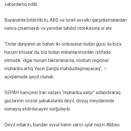
xəbərdarlıq edib.
Bəyanatda bildirilib ki, ABŞ və İsrail əvvəlki qarşıdurmalardan
nəticə çıxarmayıb və yenidən təhdid ritorikasına əl atır.
“Onlar dünyanın ən bahalı iki ordusunun bütün gücü ilə bizə
hücum etsələr də, biz bütün imkanlarımızdan istifadə
etmədik. Əgər hücum təkrarlanarsa, növbəti regional
müharibə artıq Yaxın Şərqlə məhdudlaşmayacaq”, –
açıqlamada qeyd olunub.
SEPAH həmçinin İran xalqını “müharibə xalqı” adlandıraraq
güclərinin sosial şəbəkələrdə deyil, döyüş meydanında
nümayiş etdiriləcəyini vurğulayıb.
Qeyd edək ki, bundan əvvəl İranın xarici işlər naziri Abbas