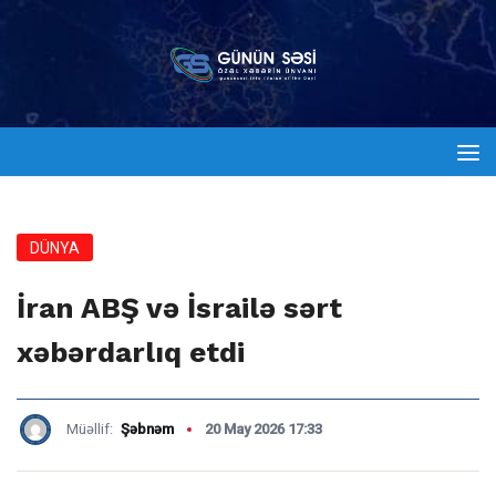
DÜNYA
İran ABŞ və İsrailə sərt
xəbərdarlıq etdi
Müəllif:
Şəbnəm
20 May 2026 17:33