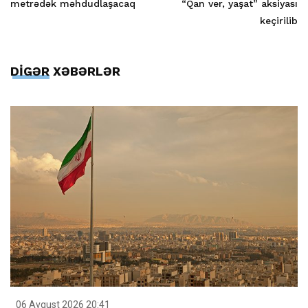
metrədək məhdudlaşacaq
“Qan ver, yaşat” aksiyası
keçirilib
DİGƏR XƏBƏRLƏR
06 Avqust 2026 20:41