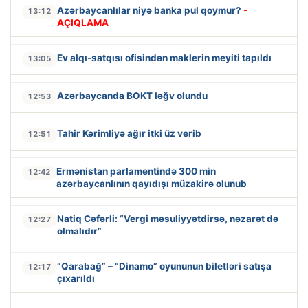
Azərbaycanlılar niyə banka pul qoymur?
-
13:12
AÇIQLAMA
Ev alqı-satqısı ofisindən maklerin meyiti tapıldı
13:05
Azərbaycanda BOKT ləğv olundu
12:53
Tahir Kərimliyə ağır itki üz verib
12:51
Ermənistan parlamentində 300 min
12:42
azərbaycanlının qayıdışı müzakirə olunub
Natiq Cəfərli: “Vergi məsuliyyətdirsə, nəzarət də
12:27
olmalıdır”
“Qarabağ” – “Dinamo” oyununun biletləri satışa
12:17
çıxarıldı