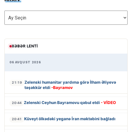
ARXİV
XƏBƏR LENTI
06 AVQUST 2026
Zelenski humanitar yardıma görə İlham Əliyevə
21:19
təşəkkür etdi
-Bayramov
Zelenski Ceyhun Bayramovu qəbul etdi
- VİDEO
20:44
Küveyt ölkədəki yeganə İran məktəbini bağladı
20:41