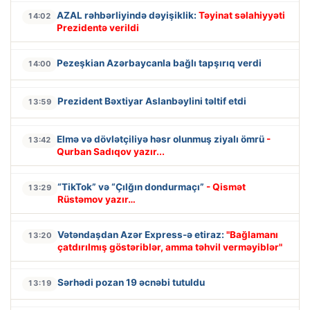
AZAL rəhbərliyində dəyişiklik:
Təyinat səlahiyyəti
14:02
Prezidentə verildi
Pezeşkian Azərbaycanla bağlı tapşırıq verdi
14:00
Prezident Bəxtiyar Aslanbəylini təltif etdi
13:59
Elmə və dövlətçiliyə həsr olunmuş ziyalı ömrü
-
13:42
Qurban Sadıqov yazır...
“TikTok” və “Çılğın dondurmaçı”
- Qismət
13:29
Rüstəmov yazır…
Vətəndaşdan Azər Express-ə etiraz:
"Bağlamanı
13:20
çatdırılmış göstəriblər, amma təhvil verməyiblər"
Sərhədi pozan 19 əcnəbi tutuldu
13:19