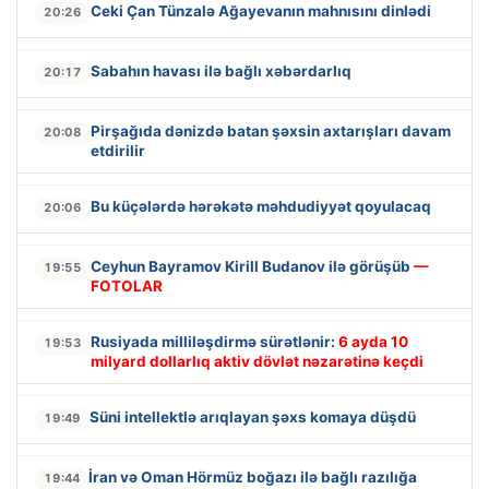
Ceki Çan Tünzalə Ağayevanın mahnısını dinlədi
20:26
Sabahın havası ilə bağlı xəbərdarlıq
20:17
Pirşağıda dənizdə batan şəxsin axtarışları davam
20:08
etdirilir
Bu küçələrdə hərəkətə məhdudiyyət qoyulacaq
20:06
Ceyhun Bayramov Kirill Budanov ilə görüşüb
—
19:55
FOTOLAR
Rusiyada milliləşdirmə sürətlənir:
6 ayda 10
19:53
milyard dollarlıq aktiv dövlət nəzarətinə keçdi
Süni intellektlə arıqlayan şəxs komaya düşdü
19:49
İran və Oman Hörmüz boğazı ilə bağlı razılığa
19:44