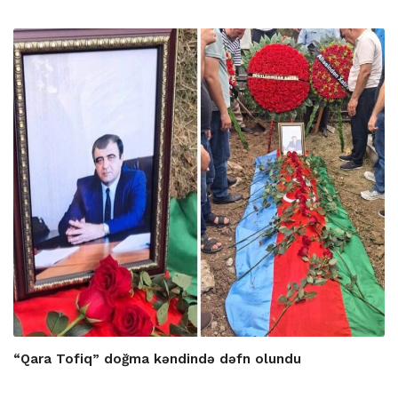
“Qara Tofiq” doğma kəndində dəfn olundu