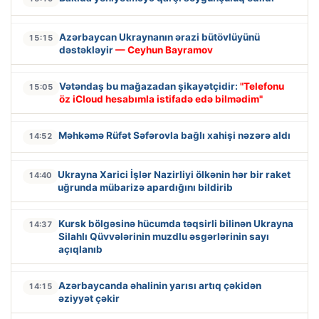
Azərbaycan Ukraynanın ərazi bütövlüyünü
15:15
dəstəkləyir
— Ceyhun Bayramov
Vətəndaş bu mağazadan şikayətçidir:
"Telefonu
15:05
öz iCloud hesabımla istifadə edə bilmədim"
Məhkəmə Rüfət Səfərovla bağlı xahişi nəzərə aldı
14:52
Ukrayna Xarici İşlər Nazirliyi ölkənin hər bir raket
14:40
uğrunda mübarizə apardığını bildirib
Kursk bölgəsinə hücumda təqsirli bilinən Ukrayna
14:37
Silahlı Qüvvələrinin muzdlu əsgərlərinin sayı
açıqlanıb
Azərbaycanda əhalinin yarısı artıq çəkidən
14:15
əziyyət çəkir