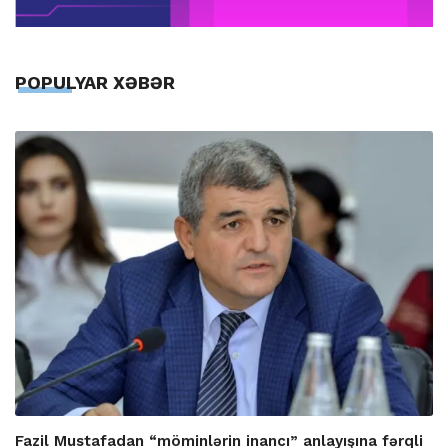
POPULYAR XƏBƏR
Fazil Mustafadan “möminlərin inancı” anlayışına fərqli