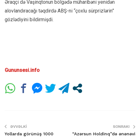
Əraqçi də Vaşinqtonun bölgədə müharibəni yenidən
alovlandıracağı təqdirdə ABŞ-ni “çoxlu sürprizlərin”
gözlədiyini bildirmişdi.
Gununsesi.info
ƏVVƏLKI
SONRAKI
Yollarda görünüş 1000
“Azərsun Holdinq”də ənənəvi