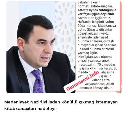
Mədəniyyət Nazirliyi işdən könüllü çıxmaq istəməyən
kitabxanaçıları hədələyir