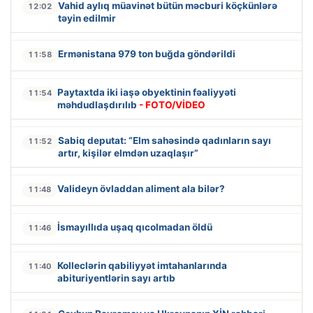
Vahid aylıq müavinət bütün məcburi köçkünlərə
12:02
təyin edilmir
Ermənistana 979 ton buğda göndərildi
11:58
Paytaxtda iki iaşə obyektinin fəaliyyəti
11:54
məhdudlaşdırılıb
- FOTO/VİDEO
Sabiq deputat: “Elm sahəsində qadınların sayı
11:52
artır, kişilər elmdən uzaqlaşır”
Valideyn övladdan aliment ala bilər?
11:48
İsmayıllıda uşaq qıcolmadan öldü
11:46
Kolleclərin qabiliyyət imtahanlarında
11:40
abituriyentlərin sayı artıb