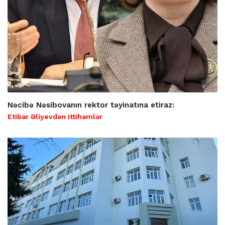
Nəcibə Nəsibovanın rektor təyinatına etiraz:
Etibar Əliyevdən ittihamlar