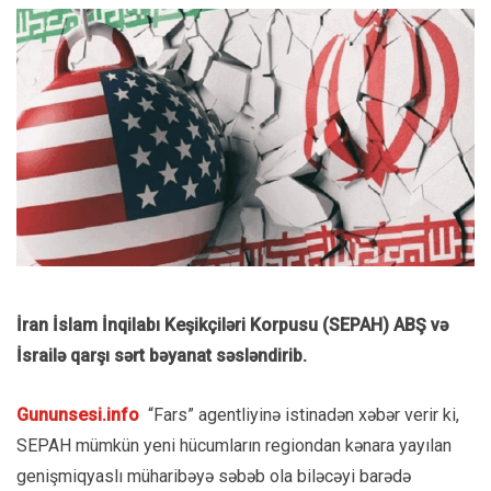
İran İslam İnqilabı Keşikçiləri Korpusu (SEPAH) ABŞ və
İsrailə qarşı sərt bəyanat səsləndirib.
Gununsesi.info
“Fars” agentliyinə istinadən xəbər verir ki,
SEPAH mümkün yeni hücumların regiondan kənara yayılan
genişmiqyaslı müharibəyə səbəb ola biləcəyi barədə