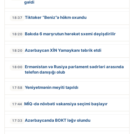
gəldi
Tiktoker “Beniz”ə hökm oxundu
18:37
Bakıda 6 marşrutun hərəkət sxemi dəyişdirilir
18:20
Azərbaycan XİN Yamaykanı təbrik etdi
18:20
Ermənistan və Rusiya parlament sədrləri arasında
18:00
telefon danışığı olub
Yeniyetmənin meyiti tapıldı
17:58
MİQ-də növbəti vakansiya seçimi başlayır
17:44
Azərbaycanda BOKT ləğv olundu
17:33