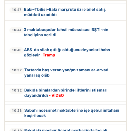
Bakı–Tbilisi–Bakı marşrutu üzrə bilet satış
10:47
müddəti uzadıldı
3 məktəbəqədər təhsil müəssisəsi BŞTİ-nin
10:44
tabeliyinə verildi
ABŞ-də silah qıtlığı olduğunu deyənləri həbs
10:40
gözləyir
-Tramp
Tərtərdə baş verən yanğın zamanı ər-arvad
10:37
yanaraq ölüb
Bakıda binalardan birində liftlərin istismarı
10:32
dayandırıldı
- VİDEO
Sabah incəsənət məktəblərinə işə qəbul imtahanı
10:28
keçiriləcək
Bakıdakı məşhur ticarət mərkəzində faciəli
10:19