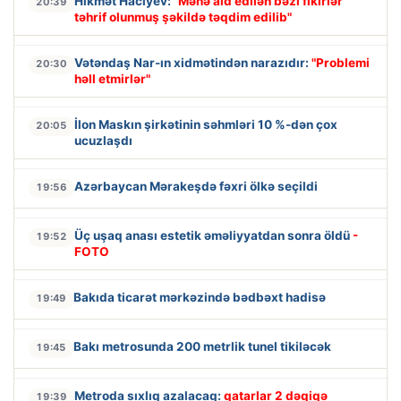
Hikmət Hacıyev:
"Mənə aid edilən bəzi fikirlər
20:39
təhrif olunmuş şəkildə təqdim edilib"
Vətəndaş Nar-ın xidmətindən narazıdır:
"Problemi
20:30
həll etmirlər"
İlon Maskın şirkətinin səhmləri 10 %-dən çox
20:05
ucuzlaşdı
Azərbaycan Mərakeşdə fəxri ölkə seçildi
19:56
Üç uşaq anası estetik əməliyyatdan sonra öldü
-
19:52
FOTO
Bakıda ticarət mərkəzində bədbəxt hadisə
19:49
Bakı metrosunda 200 metrlik tunel tikiləcək
19:45
Metroda sıxlıq azalacaq:
qatarlar 2 dəqiqə
19:39