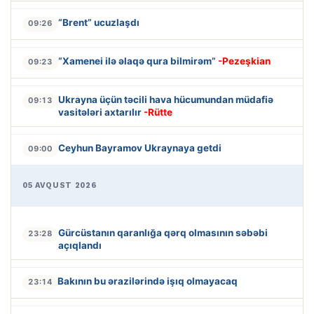
“Brent” ucuzlaşdı
09:26
“Xamenei ilə əlaqə qura bilmirəm”
-Pezeşkian
09:23
Ukrayna üçün təcili hava hücumundan müdafiə
09:13
vasitələri axtarılır
-Rütte
Ceyhun Bayramov Ukraynaya getdi
09:00
05 AVQUST 2026
Gürcüstanın qaranlığa qərq olmasının səbəbi
23:28
açıqlandı
Bakının bu ərazilərində işıq olmayacaq
23:14