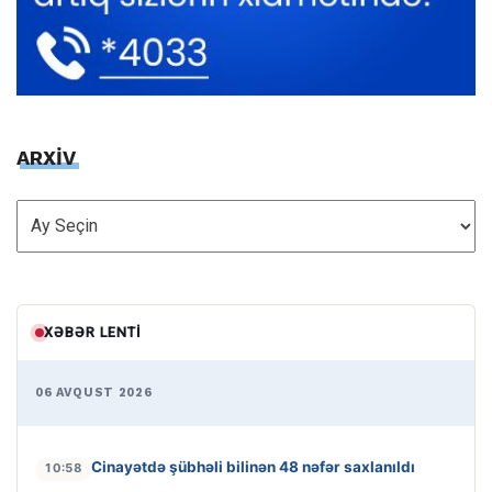
ARXİV
ARXİV
XƏBƏR LENTI
06 AVQUST 2026
Cinayətdə şübhəli bilinən 48 nəfər saxlanıldı
10:58