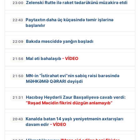
Zelenski Rutte ilə raket tədarükünü müzakirə etdi
23:00
Paytaxtın daha üç küçəsində təmir işlərinə
22:43
başlanılır
Bakıda məsciddə yanğın başladı
22:09
Mal əti bahalaşıb
- VİDEO
21:56
MN-in “İstirahət evi”nin sabiq rəisi barəsində
21:50
MƏHKƏMƏ QƏRARI dəyişdi
Hacıbəy Heydərli Zaur Baxşəliyevə cavab verdi:
21:31
“Rəşad Məcidin fikrini düzgün anlamayıb”
Kanalda batan 14 yaşlı yeniyetmənin axtarışları
20:43
davam edir
- VİDEO