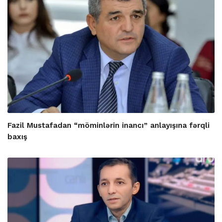
Fazil Mustafadan “möminlərin inancı” anlayışına fərqli
baxış