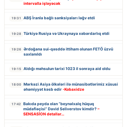
intervalla işləyəcək
ABŞ İranla bağlı sanksiyaları ləğv etdi
19:31
Türkiyə Rusiya və Ukraynaya xəbərdarlıq etdi
19:28
Ərdoğana sui-qəsddə ittiham olunan FETÖ üzvü
19:26
saxlanıldı
Aldığı məhsulun tarixi 1023 il sonraya aid oldu
19:15
Mərkəzi Asiya ölkələri ilə münasibətlərimiz xüsusi
18:00
əhəmiyyət kəsb edir
-Kobaxidze
Bakıda peyda olan “beynəlxalq hüquq
17:42
müdafiəçisi” David Seliverstov kimdir?
–
SENSASİON detallar…