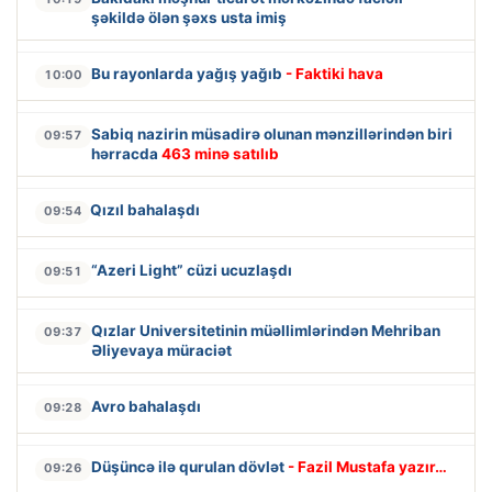
şəkildə ölən şəxs usta imiş
Bu rayonlarda yağış yağıb
- Faktiki hava
10:00
Sabiq nazirin müsadirə olunan mənzillərindən biri
09:57
hərracda
463 minə satılıb
Qızıl bahalaşdı
09:54
“Azeri Light” cüzi ucuzlaşdı
09:51
Qızlar Universitetinin müəllimlərindən Mehriban
09:37
Əliyevaya müraciət
Avro bahalaşdı
09:28
Düşüncə ilə qurulan dövlət
- Fazil Mustafa yazır…
09:26