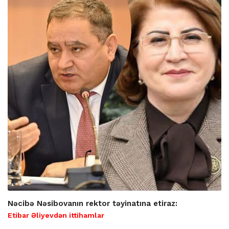
Nəcibə Nəsibovanın rektor təyinatına etiraz:
Etibar Əliyevdən ittihamlar