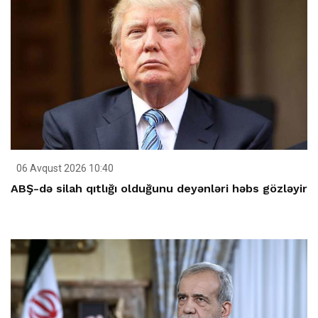
06 Avqust 2026 10:40
ABŞ-də silah qıtlığı olduğunu deyənləri həbs gözləyir