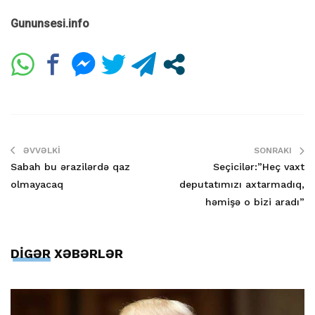
Gununsesi.info
ƏVVƏLKI
SONRAKI
Sabah bu ərazilərdə qaz
Seçicilər:”Heç vaxt
olmayacaq
deputatımızı axtarmadıq,
həmişə o bizi aradı”
DİGƏR XƏBƏRLƏR