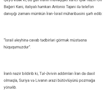
Bağeri Kani, italiyalı həmkarı Antonio Tajani ilə telefon
danışığı zamanı mümkün İran-İsrail müharibəsini şərh edib:
“İsrail əleyhinə cavab tədbirləri görmək müstəsna
hüququmuzdur”.
İranlı nazir bildirib ki, Təl-Əvivin addımları İran da daxil
olmaqla, Suriya və Livanın ərazi bütövlüyünü pozmağa
yönəlib.