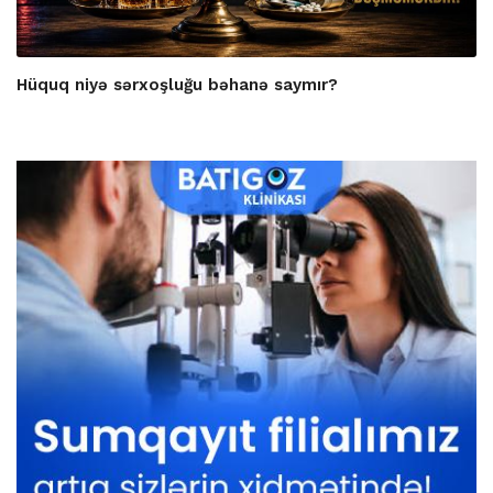
Hüquq niyə sərxoşluğu bəhanə saymır?