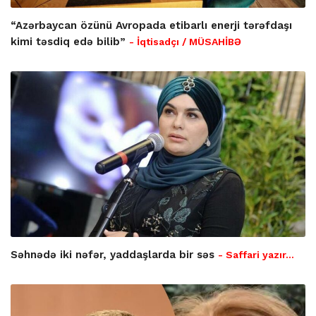
“Azərbaycan özünü Avropada etibarlı enerji tərəfdaşı
kimi təsdiq edə bilib”
- İqtisadçı / MÜSAHİBƏ
Səhnədə iki nəfər, yaddaşlarda bir səs
- Saffari yazır…