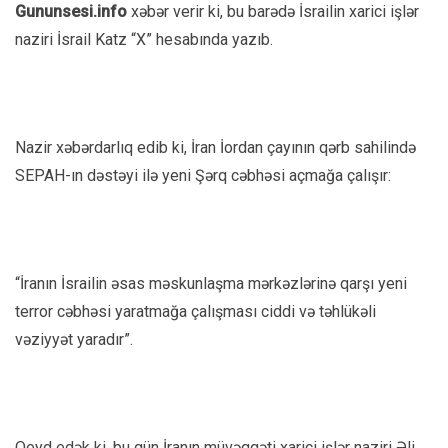
Gununsesi.info
xəbər verir ki, bu barədə İsrailin xarici işlər
naziri İsrail Katz “X” hesabında yazıb.
Nazir xəbərdarlıq edib ki, İran İordan çayının qərb sahilində
SEPAH-ın dəstəyi ilə yeni Şərq cəbhəsi açmağa çalışır:
“İranın İsrailin əsas məskunlaşma mərkəzlərinə qarşı yeni
terror cəbhəsi yaratmağa çalışması ciddi və təhlükəli
vəziyyət yaradır”.
Qeyd edək ki, bu gün İranın müvəqqəti xarici işlər naziri Əli