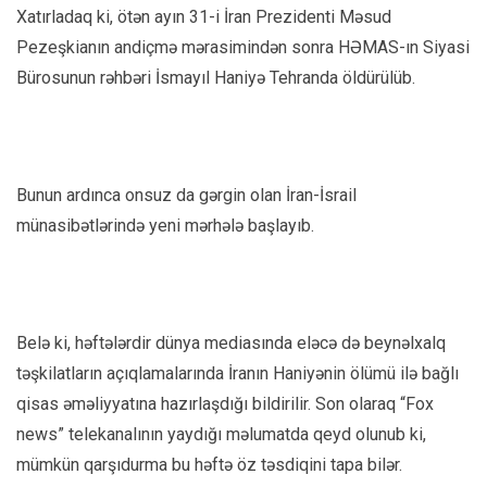
Xatırladaq ki, ötən ayın 31-i İran Prezidenti Məsud
Pezeşkianın andiçmə mərasimindən sonra HƏMAS-ın Siyasi
Bürosunun rəhbəri İsmayıl Haniyə Tehranda öldürülüb.
Bunun ardınca onsuz da gərgin olan İran-İsrail
münasibətlərində yeni mərhələ başlayıb.
Belə ki, həftələrdir dünya mediasında eləcə də beynəlxalq
təşkilatların açıqlamalarında İranın Haniyənin ölümü ilə bağlı
qisas əməliyyatına hazırlaşdığı bildirilir. Son olaraq “Fox
news” telekanalının yaydığı məlumatda qeyd olunub ki,
mümkün qarşıdurma bu həftə öz təsdiqini tapa bilər.