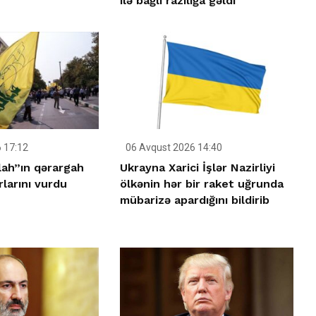
ilə bağlı razılığa gəldi
 17:12
06 Avqust 2026 14:40
llah”ın qərargah
Ukrayna Xarici İşlər Nazirliyi
rlarını vurdu
ölkənin hər bir raket uğrunda
mübarizə apardığını bildirib