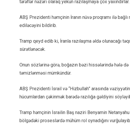
tərəflər nəzəri olaraq yekun razılaşmaya çox yaxındırlar.
ABŞ Prezidenti həmçinin İranın nüvə proqramı ilə bağlı m
ediləcəyini bildirib.
Tramp qeyd edib ki, İranla razılaşma əldə olunacağı tə
sürətlənəcək.
Onun sözlərinə görə, boğazın bəzi hissələrində hələ də
təmizlənməsi mümkündür.
ABŞ Prezidenti İsrail və “Hizbullah” arasında vəziyyətin n
hücumlardan çəkinmək barədə razılığa gəldiyini söyləyi
Tramp həmçinin İsrailin Baş naziri Benyamin Netanyahu
bölgədəki proseslərdə mühüm rol oynadığını vurğulayıb