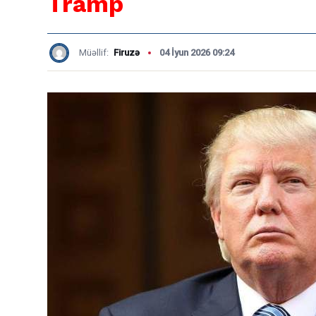
Tramp
Müəllif:
Firuzə
04 İyun 2026 09:24