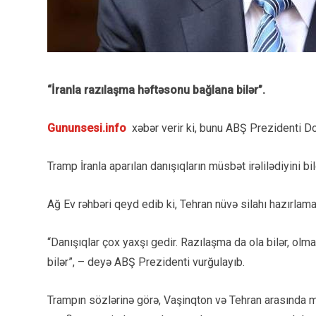
“İranla razılaşma həftəsonu bağlana bilər”.
Gununsesi.info
xəbər verir ki, bunu ABŞ Prezidenti Don
Tramp İranla aparılan danışıqların müsbət irəlilədiyini bil
Ağ Ev rəhbəri qeyd edib ki, Tehran nüvə silahı hazırla
“Danışıqlar çox yaxşı gedir. Razılaşma da ola bilər, olm
bilər”, – deyə ABŞ Prezidenti vurğulayıb.
Trampın sözlərinə görə, Vaşinqton və Tehran arasında 