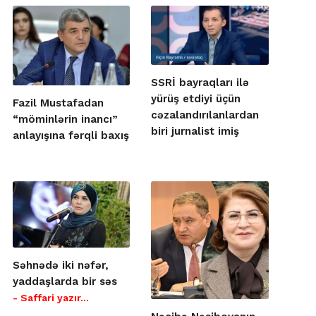
SSRİ bayraqları ilə
yürüş etdiyi üçün
Fazil Mustafadan
cəzalandırılanlardan
“möminlərin inancı”
biri jurnalist imiş
anlayışına fərqli baxış
Səhnədə iki nəfər,
yaddaşlarda bir səs
- Saffari yazır…