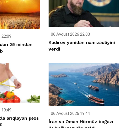
06 Avqust 2026 22:03
 22:09
Kadırov yenidən namizədliyini
idən 25 mindən
verdi
üb
 19:49
06 Avqust 2026 19:44
tlə arıqlayan şəxs
İran və Oman Hörmüz boğazı
ü