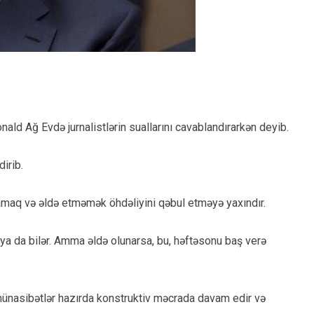
ald Ağ Evdə jurnalistlərin suallarını cavablandırarkən deyib.
dirib.
mamaq və əldə etməmək öhdəliyini qəbul etməyə yaxındır.
aya da bilər. Amma əldə olunarsa, bu, həftəsonu baş verə
münasibətlər hazırda konstruktiv məcrada davam edir və