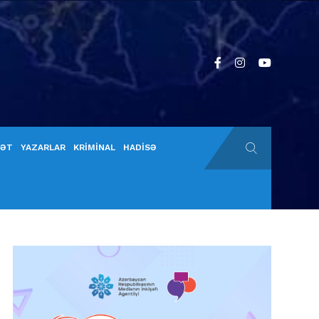
YƏT
YAZARLAR
KRİMİNAL
HADİSƏ