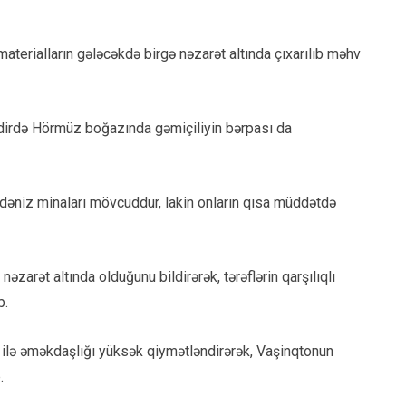
aterialların gələcəkdə birgə nəzarət altında çıxarılıb məhv
qdirdə Hörmüz boğazında gəmiçiliyin bərpası da
 dəniz minaları mövcuddur, lakin onların qısa müddətdə
əzarət altında olduğunu bildirərək, tərəflərin qarşılıqlı
b.
 ilə əməkdaşlığı yüksək qiymətləndirərək, Vaşinqtonun
.