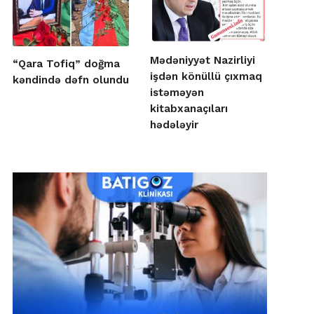
Mədəniyyət Nazirliyi
“Qara Tofiq” doğma
işdən könüllü çıxmaq
kəndində dəfn olundu
istəməyən
kitabxanaçıları
hədələyir