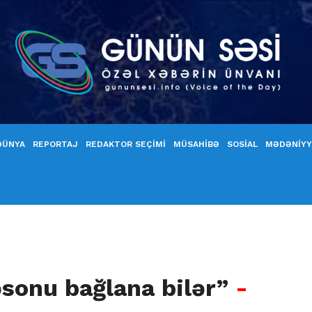
DÜNYA
REPORTAJ
REDAKTOR SEÇİMİ
MÜSAHİBƏ
SOSİAL
MƏDƏNİY
əsonu bağlana bilər”
-