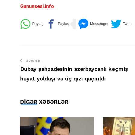
Gununsesi.info
ƏVVƏLKI
Dubay şahzadəsinin azərbaycanlı keçmiş
həyat yoldaşı və üç qızı qaçırıldı
DİGƏR XƏBƏRLƏR