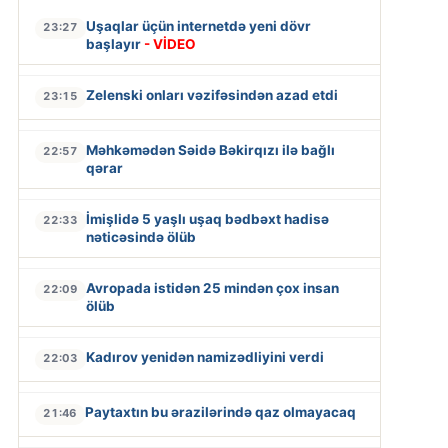
Uşaqlar üçün internetdə yeni dövr
23:27
başlayır
- VİDEO
Zelenski onları vəzifəsindən azad etdi
23:15
Məhkəmədən Səidə Bəkirqızı ilə bağlı
22:57
qərar
İmişlidə 5 yaşlı uşaq bədbəxt hadisə
22:33
nəticəsində ölüb
Avropada istidən 25 mindən çox insan
22:09
ölüb
Kadırov yenidən namizədliyini verdi
22:03
Paytaxtın bu ərazilərində qaz olmayacaq
21:46