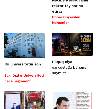
Nəcibə Nəsibovanın
rektor təyinatına
etiraz:
Etibar Əliyevdən
ittihamlar
Hüquq niyə
Bir universitetin son
sərxoşluğu bəhanə
ili:
saymır?
Bakı Qızlar Universiteti
necə bağlandı?