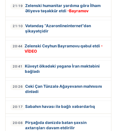
Zelenski humanitar yardıma görə İlham
21:19
Əliyevə təşəkkür etdi
-Bayramov
Vətəndaş “Azəronlineinternet”dən
21:10
şikayətçidir
Zelenski Ceyhun Bayramovu qəbul etdi
-
20:44
VİDEO
Küveyt ölkədəki yeganə İran məktəbini
20:41
bağladı
Ceki Çan Tünzalə Ağayevanın mahnısını
20:26
dinlədi
Sabahın havası ilə bağlı xəbərdarlıq
20:17
Pirşağıda dənizdə batan şəxsin
20:08
axtarışları davam etdirilir