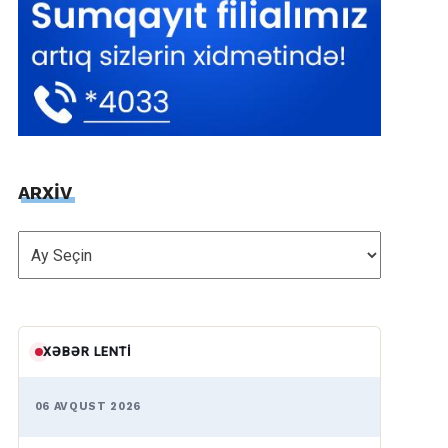
ARXİV
ARXİV
XƏBƏR LENTI
06 AVQUST 2026