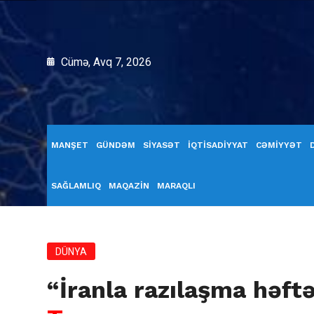
Cümə, Avq 7, 2026
MANŞET
GÜNDƏM
SİYASƏT
İQTİSADİYYAT
CƏMİYYƏT
SAĞLAMLIQ
MAQAZİN
MARAQLI
DÜNYA
“İranla razılaşma həft