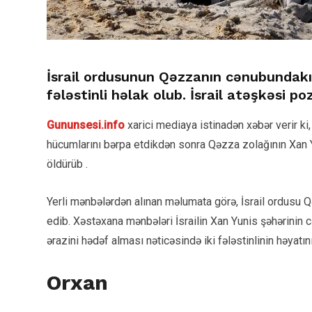
İsrail ordusunun Qəzzanın cənubundak
fələstinli həlak olub. İsrail atəşkəsi po
Gununsesi.info
xarici mediaya istinadən xəbər verir ki
hücumlarını bərpa etdikdən sonra Qəzza zolağının Xan Yu
öldürüb .
Yerli mənbələrdən alınan məlumata görə, İsrail ordusu
edib. Xəstəxana mənbələri İsrailin Xan Yunis şəhərinin
ərazini hədəf alması nəticəsində iki fələstinlinin həyatını i
Orxan