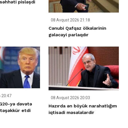
səhhəti pisləşdi
08 Avqust 2026 21:18
Cənubi Qafqaz ölkələrinin
gələcəyi parlaqdır
 20:47
08 Avqust 2026 20:03
 G20-yə dəvətə
Hazırda ən böyük narahatlığım
təşəkkür etdi
iqtisadi məsələlərdir