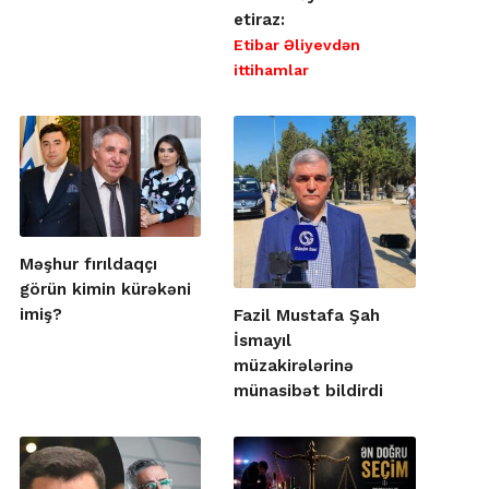
etiraz:
Etibar Əliyevdən
ittihamlar
Məşhur fırıldaqçı
görün kimin kürəkəni
imiş?
Fazil Mustafa Şah
İsmayıl
müzakirələrinə
münasibət bildirdi