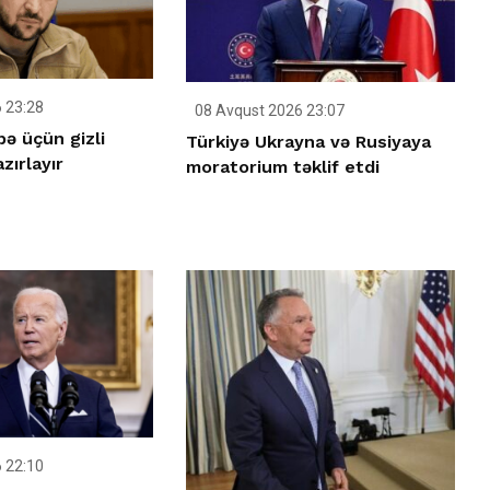
 23:28
08 Avqust 2026 23:07
ə üçün gizli
Türkiyə Ukrayna və Rusiyaya
zırlayır
moratorium təklif etdi
 22:10