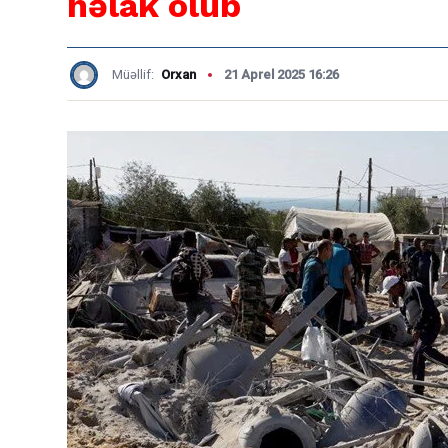
həlak olub
Müəllif:
Orxan
21 Aprel 2025 16:26