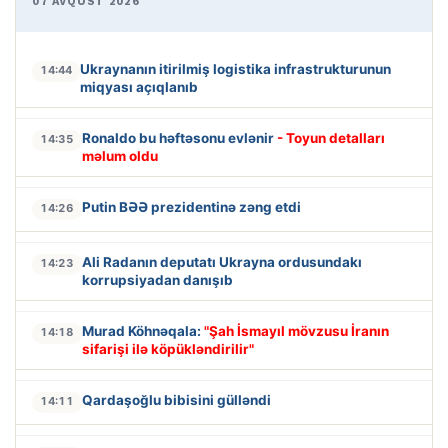
07 AVQUST 2026
Ukraynanın itirilmiş logistika infrastrukturunun
14:44
miqyası açıqlanıb
Ronaldo bu həftəsonu evlənir
- Toyun detalları
14:35
məlum oldu
Putin BƏƏ prezidentinə zəng etdi
14:26
Ali Radanın deputatı Ukrayna ordusundakı
14:23
korrupsiyadan danışıb
Murad Köhnəqala:
"Şah İsmayıl mövzusu İranın
14:18
sifarişi ilə köpükləndirilir"
Qardaşoğlu bibisini gülləndi
14:11