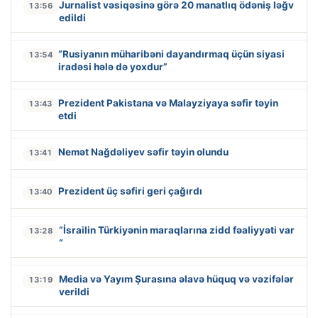
Jurnalist vəsiqəsinə görə 20 manatlıq ödəniş ləğv
13:56
edildi
“Rusiyanın müharibəni dayandırmaq üçün siyasi
13:54
iradəsi hələ də yoxdur”
Prezident Pakistana və Malayziyaya səfir təyin
13:43
etdi
Nemət Nağdəliyev səfir təyin olundu
13:41
Prezident üç səfiri geri çağırdı
13:40
“İsrailin Türkiyənin maraqlarına zidd fəaliyyəti var
13:28
“
Media və Yayım Şurasına əlavə hüquq və vəzifələr
13:19
verildi