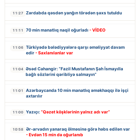
Zərdabda qəsdən yanğın törədən şəxs tutuldu
11:27
70 min manatlıq naqil oğurladı
- VİDEO
11:11
Türkiyədə bələdiyyələrə qarşı əməliyyat davam
11:06
edir
- Saxlanılanlar var
Əsəd Cahangir: “Fazil Mustafanın Şah İsmayılla
11:04
bağlı sözlərini qəribliyə salmayın”
Azərbaycanda 10 min manatlıq əməkhaqqı ilə işçi
11:01
axtarılır
Yazıçı:
“Qəzet köşklərinin yalnız adı var”
11:00
Ər-arvadın yanaraq ölməsinə görə həbs edilən var
10:58
- Evdən 15 min də oğurlanıb