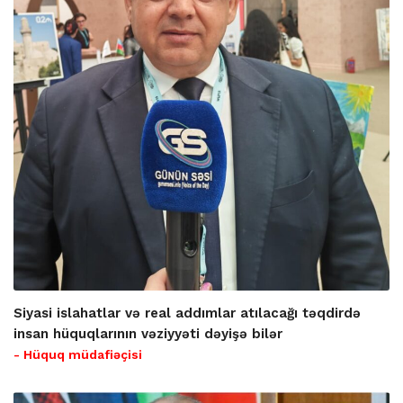
Siyasi islahatlar və real addımlar atılacağı təqdirdə
insan hüquqlarının vəziyyəti dəyişə bilər
- Hüquq müdafiəçisi