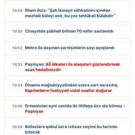
İlham Əziz: “Şah İsmayıl söhbətinin içindən
10:56
məzhəb küləyi əsir, bu çox təhlükəli küləkdir”
Cinayətdə şübhəli bilinən 70 nəfər saxlanıldı
10:55
Metro ilə daşınan sərnişinlərin sayı açıqlandı
10:52
Paşinyan:
Aİİ ölkələri ilə əlaqələri gücləndirmək
10:33
əsas hədəfimizdir
Dinamo məğlubiyyətindən sonra sərt narazılıq:
10:32
Kapitanların fəaliyyəti ciddi suallar doğurur
Ermənistan eyni vaxtda iki ittifaqa üzv ola bilməz
-
10:30
Paşinyan
Kolleclərə qəbul üzrə ixtisas seçimi bu tarixdə
10:26
bitəcək