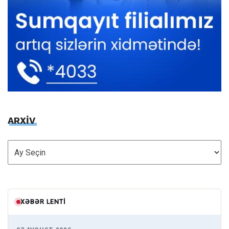
ARXİV
ARXİV
XƏBƏR LENTI