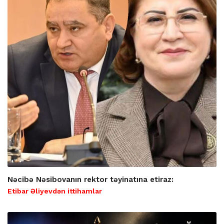
Nəcibə Nəsibovanın rektor təyinatına etiraz:
Etibar Əliyevdən ittihamlar