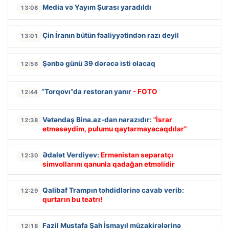
Media və Yayım Şurası yaradıldı
13:08
Çin İranın bütün fəaliyyətindən razı deyil
13:01
Şənbə günü 39 dərəcə isti olacaq
12:56
“Torqovı”da restoran yanır
- FOTO
12:44
Vətəndaş Bina.az-dan narazıdır:
"İsrar
12:38
etməsəydim, pulumu qaytarmayacaqdılar"
Ədalət Verdiyev:
Ermənistan separatçı
12:30
simvollarını qanunla qadağan etməlidir
Qalibaf Trampın təhdidlərinə cavab verib:
12:29
qurtarın bu teatrı!
Fazil Mustafa Şah İsmayıl müzakirələrinə
12:18