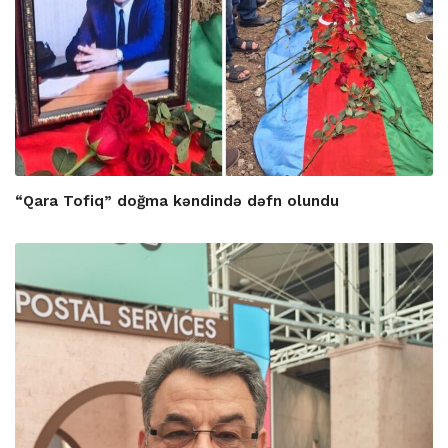
“Qara Tofiq” doğma kəndində dəfn olundu