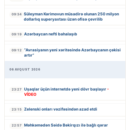
Süleyman Kərimovun müsadirə olunan 250 milyon
09:34
dollarlıq superyaxtası üzən ofisə çevrilib
Azərbaycan nefti bahalaşıb
09:19
“Avrasiyanın yeni xəritəsində Azərbaycanın çəkisi
09:12
artır”
06 AVQUST 2026
Uşaqlar üçün internetdə yeni dövr başlayır
-
23:27
VİDEO
Zelenski onları vəzifəsindən azad etdi
23:15
Məhkəmədən Səidə Bəkirqızı ilə bağlı qərar
22:57