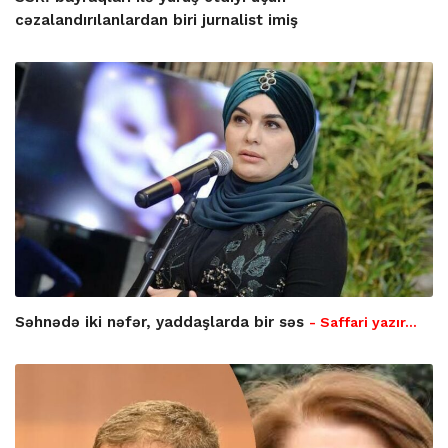
cəzalandırılanlardan biri jurnalist imiş
Səhnədə iki nəfər, yaddaşlarda bir səs
- Saffari yazır…