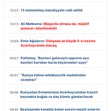
13 stomatoloq məsuliyyətə cəlb edilib
10:22
Ali Məhkəmə:
Müqavilə olmasa da, müəllif
10:13
qonorarı ödənilməlidir
Emin Ağalarov:
Dünyada ən böyük 5-ci kazino
10:09
Azərbaycanda olacaq
Politoloq: “Bəziləri gələcəyin qapısını açır,
09:57
bəziləri kartdan-karta köçürmələri sayır”
“Rusiya köhnə təhlükəsizlik modelindən
09:57
uzaqlaşır”
Rusiyadan Ermənistana Azərbaycandan tranzit
09:46
keçməklə buğda və daş kömür göndəriləcək
Beyləqanda kanalda batan şəxsin meyiti axtarılır
09:43