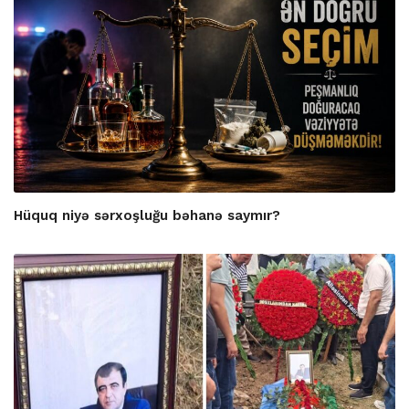
Hüquq niyə sərxoşluğu bəhanə saymır?