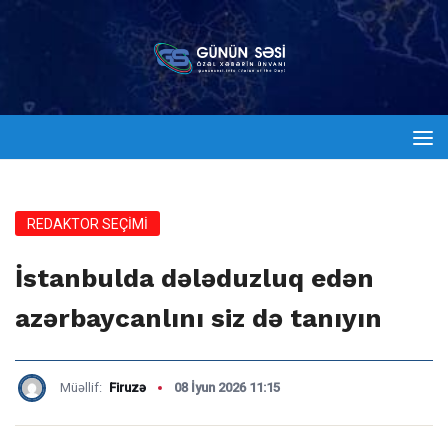
REDAKTOR SEÇİMİ
İstanbulda dələduzluq edən
azərbaycanlını siz də tanıyın
Müəllif:
Firuzə
08 İyun 2026 11:15