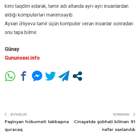
kimi təqdim edərək, təmir adı altənda ayrı-ayrı insanlardan
aldığı komputerləri mənimsəyib.
Ayxan Əliyevə təmir üçün komputer verən insanlar sonradan
onu tapa bilmir.
Günay
Gununsesi.info
ƏVVƏLKI
SONRAKI
Paşinyan hökuməti təkbaşına
Cinayətdə şübhəli bilinən 91
quracaq
nəfər saxlanıldı