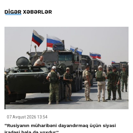
DİGƏR XƏBƏRLƏR
07 Avqust 2026 13:54
“Rusiyanın müharibəni dayandırmaq üçün siyasi
iradəsi hələ də yoxdur”