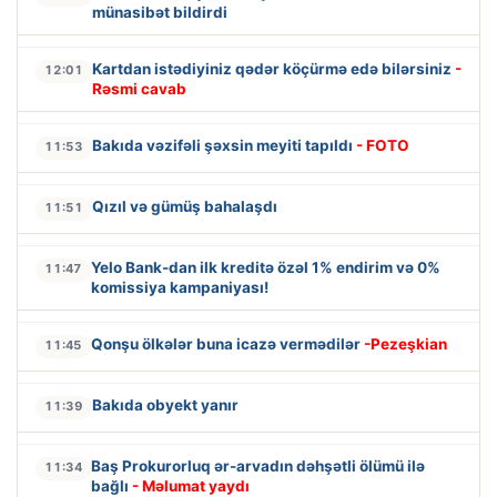
münasibət bildirdi
Kartdan istədiyiniz qədər köçürmə edə bilərsiniz
-
12:01
Rəsmi cavab
Bakıda vəzifəli şəxsin meyiti tapıldı
- FOTO
11:53
Qızıl və gümüş bahalaşdı
11:51
Yelo Bank-dan ilk kreditə özəl 1% endirim və 0%
11:47
komissiya kampaniyası!
Qonşu ölkələr buna icazə vermədilər
-Pezeşkian
11:45
Bakıda obyekt yanır
11:39
Baş Prokurorluq ər-arvadın dəhşətli ölümü ilə
11:34
bağlı
- Məlumat yaydı