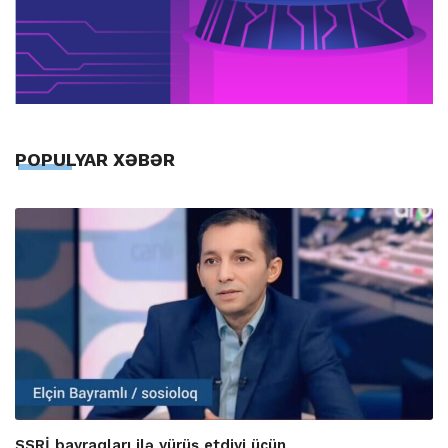
POPULYAR XƏBƏR
SSRİ bayraqları ilə yürüş etdiyi üçün